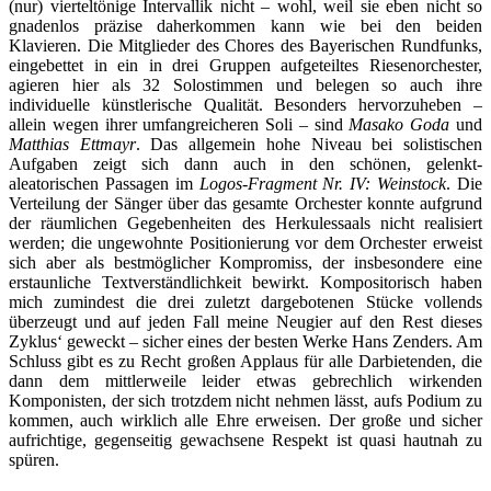
(nur) vierteltönige Intervallik nicht – wohl, weil sie eben nicht so
gnadenlos präzise daherkommen kann wie bei den beiden
Klavieren. Die Mitglieder des Chores des Bayerischen Rundfunks,
eingebettet in ein in drei Gruppen aufgeteiltes Riesenorchester,
agieren hier als 32 Solostimmen und belegen so auch ihre
individuelle künstlerische Qualität. Besonders hervorzuheben –
allein wegen ihrer umfangreicheren Soli – sind
Masako Goda
und
Matthias Ettmayr
. Das allgemein hohe Niveau bei solistischen
Aufgaben zeigt sich dann auch in den schönen, gelenkt-
aleatorischen Passagen im
Logos-Fragment Nr. IV: Weinstock
. Die
Verteilung der Sänger über das gesamte Orchester konnte aufgrund
der räumlichen Gegebenheiten des Herkulessaals nicht realisiert
werden; die ungewohnte Positionierung vor dem Orchester erweist
sich aber als bestmöglicher Kompromiss, der insbesondere eine
erstaunliche Textverständlichkeit bewirkt. Kompositorisch haben
mich zumindest die drei zuletzt dargebotenen Stücke vollends
überzeugt und auf jeden Fall meine Neugier auf den Rest dieses
Zyklus‘ geweckt – sicher eines der besten Werke Hans Zenders. Am
Schluss gibt es zu Recht großen Applaus für alle Darbietenden, die
dann dem mittlerweile leider etwas gebrechlich wirkenden
Komponisten, der sich trotzdem nicht nehmen lässt, aufs Podium zu
kommen, auch wirklich alle Ehre erweisen. Der große und sicher
aufrichtige, gegenseitig gewachsene Respekt ist quasi hautnah zu
spüren.