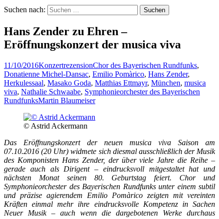
Suchen nach:
Hans Zender zu Ehren –
Eröffnungskonzert der musica viva
11/10/2016
Konzertrezension
Chor des Bayerischen Rundfunks
,
Donatienne Michel-Dansac
,
Emilio Pomàrico
,
Hans Zender
,
Herkulessaal
,
Masako Goda
,
Matthias Ettmayr
,
München
,
musica
viva
,
Nathalie Schwaabe
,
Symphonieorchester des Bayerischen
Rundfunks
Martin Blaumeiser
© Astrid Ackermann
Das Eröffnungskonzert der neuen musica viva Saison am
07.10.2016 (20 Uhr) widmete sich diesmal ausschließlich der Musik
des Komponisten Hans Zender, der über viele Jahre die Reihe –
gerade auch als Dirigent – eindrucksvoll mitgestaltet hat und
nächsten Monat seinen 80. Geburtstag feiert. Chor und
Symphonieorchester des Bayerischen Rundfunks unter einem subtil
und präzise agierendem Emilio Pomàrico zeigten mit vereinten
Kräften einmal mehr ihre eindrucksvolle Kompetenz in Sachen
Neuer Musik – auch wenn die dargebotenen Werke durchaus