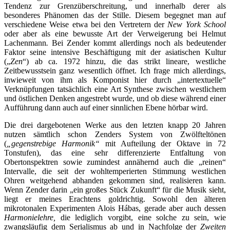
Tendenz zur Grenzüberschreitung, und innerhalb derer als
besonderes Phänomen das der Stille. Diesem begegnet man auf
verschiedene Weise etwa bei den Vertretern der
New York School
oder aber als eine bewusste Art der Verweigerung bei Helmut
Lachenmann
.
Bei Zender kommt allerdings noch als bedeutender
Faktor seine intensive Beschäftigung mit der asiatischen Kultur
(„
Zen
“) ab ca. 1972 hinzu, die das strikt lineare, westliche
Zeitbewusstsein ganz wesentlich öffnet. Ich frage mich allerdings,
inwieweit von ihm als Komponist hier durch „intertextuelle“
Verknüpfungen tatsächlich eine Art Synthese zwischen westlichem
und östlichen Denken angestrebt wurde, und ob diese während einer
Aufführung dann auch auf einer sinnlichen Ebene hörbar wird.
Die drei dargebotenen Werke aus den letzten knapp 20 Jahren
nutzen sämtlich schon Zenders System von Zwölfteltönen
(
„gegenstrebige Harmonik“
mit Aufteilung der Oktave in 72
Tonstufen), das eine sehr differenzierte Entfaltung von
Obertonspektren sowie zumindest annähernd auch die „reinen“
Intervalle, die seit der wohltemperierten Stimmung westlichen
Ohren weitgehend abhanden gekommen sind, realisieren kann.
Wenn Zender darin „ein großes Stück Zukunft“ für die Musik sieht,
liegt er meines Erachtens goldrichtig. Sowohl den älteren
mikrotonalen Experimenten Alois Hábas, gerade aber auch dessen
Harmonielehre,
die lediglich vorgibt, eine solche zu sein, wie
zwangsläufig dem Serialismus ab und in Nachfolge der
Zweiten