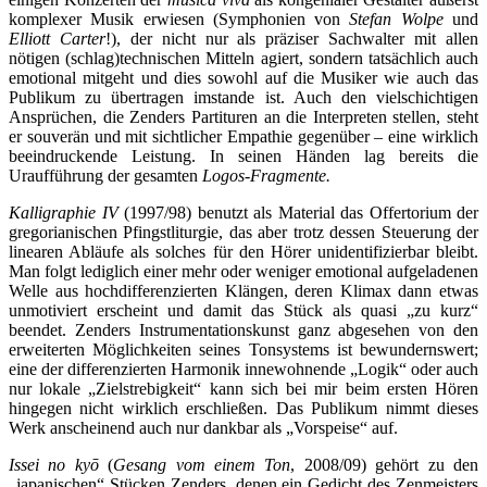
komplexer Musik erwiesen (Symphonien von
Stefan Wolpe
und
Elliott Carter
!), der nicht nur als präziser Sachwalter mit allen
nötigen (schlag)technischen Mitteln agiert, sondern tatsächlich auch
emotional mitgeht und dies sowohl auf die Musiker wie auch das
Publikum zu übertragen imstande ist. Auch den vielschichtigen
Ansprüchen, die Zenders Partituren an die Interpreten stellen, steht
er souverän und mit sichtlicher Empathie gegenüber – eine wirklich
beeindruckende Leistung. In seinen Händen lag bereits die
Uraufführung der gesamten
Logos-Fragmente.
Kalligraphie IV
(1997/98) benutzt als Material das Offertorium der
gregorianischen Pfingstliturgie, das aber trotz dessen Steuerung der
linearen Abläufe als solches für den Hörer unidentifizierbar bleibt.
Man folgt lediglich einer mehr oder weniger emotional aufgeladenen
Welle aus hochdifferenzierten Klängen, deren Klimax dann etwas
unmotiviert erscheint und damit das Stück als quasi „zu kurz“
beendet. Zenders Instrumentationskunst ganz abgesehen von den
erweiterten Möglichkeiten seines Tonsystems ist bewundernswert;
eine der differenzierten Harmonik innewohnende „Logik“ oder auch
nur lokale „Zielstrebigkeit“ kann sich bei mir beim ersten Hören
hingegen nicht wirklich erschließen. Das Publikum nimmt dieses
Werk anscheinend auch nur dankbar als „Vorspeise“ auf.
Issei no ky
ō
(
Gesang vom einem Ton
, 2008/09) gehört zu den
„japanischen“ Stücken Zenders, denen ein Gedicht des Zenmeisters