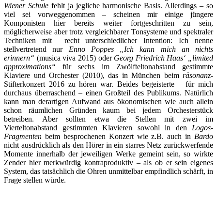
Wiener Schule
fehlt ja jegliche harmonische Basis. Allerdings – so
viel sei vorweggenommen – scheinen mir einige jüngere
Komponisten hier bereits weiter fortgeschritten zu sein,
möglicherweise aber trotz vergleichbarer Tonsysteme und spektraler
Techniken mit recht unterschiedlicher Intention: Ich nenne
stellvertretend nur
Enno Poppes „Ich kann mich an nichts
erinnern“
(musica viva 2015) oder
Georg Friedrich Haas‘ „limited
approximations“
für sechs im Zwölfteltonabstand gestimmte
Klaviere und Orchester (2010), das in München beim
räsonanz
-
Stifterkonzert 2016 zu hören war. Beides begeisterte – für mich
durchaus überraschend – einen Großteil des Publikums. Natürlich
kann man derartigen Aufwand aus ökonomischen wie auch allein
schon räumlichen Gründen kaum bei jedem Orchesterstück
betreiben. Aber sollten etwa die Stellen mit zwei im
Vierteltonabstand gestimmten Klavieren sowohl in den
Logos-
Fragmenten
beim besprochenen Konzert wie z.B. auch in
Bardo
nicht ausdrücklich als den Hörer in ein starres Netz zurückwerfende
Momente innerhalb der jeweiligen Werke gemeint sein, so wirkte
Zender hier merkwürdig kontraproduktiv – als ob er sein eigenes
System, das tatsächlich die Ohren unmittelbar empfindlich schärft, in
Frage stellen würde.