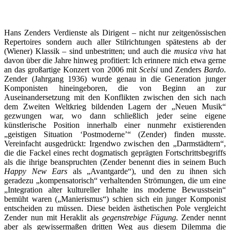
Hans Zenders Verdienste als Dirigent – nicht nur zeitgenössischen
Repertoires sondern auch aller Stilrichtungen spätestens ab der
(Wiener) Klassik – sind unbestritten; und auch die
musica viva
hat
davon über die Jahre hinweg profitiert: Ich erinnere mich etwa gerne
an das großartige Konzert von 2006 mit
Scelsi
und Zenders
Bardo
.
Zender (Jahrgang 1936) wurde genau in die Generation junger
Komponisten hineingeboren, die von Beginn an zur
Auseinandersetzung mit den Konflikten zwischen den sich nach
dem Zweiten Weltkrieg bildenden Lagern der „Neuen Musik“
gezwungen war, wo dann schließlich jeder seine eigene
künstlerische Position innerhalb einer nunmehr existierenden
„geistigen Situation ‘Postmoderne’“ (Zender) finden musste.
Vereinfacht ausgedrückt: Irgendwo zwischen den „Darmstädtern“,
die die Fackel eines recht dogmatisch geprägten Fortschrittsbegriffs
als die ihrige beanspruchten (Zender benennt dies in seinem Buch
Happy New Ears
als „Avantgarde“), und den zu ihnen sich
geradezu „kompensatorisch“ verhaltenden Strömungen, die um eine
„Integration alter kultureller Inhalte ins moderne Bewusstsein“
bemüht waren („Manierismus“) schien sich ein junger Komponist
entscheiden zu müssen. Diese beiden ästhetischen Pole vergleicht
Zender nun mit Heraklit als
gegenstrebige Fügung.
Zender nennt
aber als gewissermaßen dritten Weg aus diesem Dilemma die