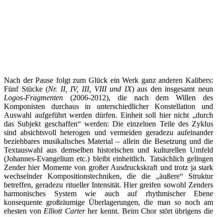
Nach der Pause folgt zum Glück ein Werk ganz anderen Kalibers:
Fünf Stücke (
Nr. II, IV, III, VIII und IX
) aus den insgesamt neun
Logos-Fragmenten
(2006-2012), die nach dem Willen des
Komponisten durchaus in unterschiedlicher Konstellation und
Auswahl aufgeführt werden dürfen. Einheit soll hier nicht „durch
das Subjekt geschaffen“ werden: Die einzelnen Teile des Zyklus
sind absichtsvoll heterogen und vermeiden geradezu aufeinander
beziehbares musikalisches Material – allein die Besetzung und die
Textauswahl aus demselben historischen und kulturellen Umfeld
(Johannes-Evangelium etc.) bleibt einheitlich. Tatsächlich gelingen
Zender hier Momente von großer Ausdruckskraft und trotz ja stark
wechselnder Kompositionstechniken, die die „äußere“ Struktur
betreffen, geradezu ritueller Intensität. Hier greifen sowohl Zenders
harmonisches System wie auch auf rhythmischer Ebene
konsequente großräumige Überlagerungen, die man so noch am
ehesten von
Elliott Carter
her kennt. Beim Chor stört übrigens die