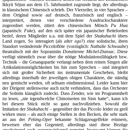
Ikkyū Sōjun aus dem 15. Jahrhundert zugrunde liegt, der allerdings
in klassischem Chinesisch schrieb. Der Vierzeiler, in vier Sprachen –
dem Original sowie auf deutsch, französisch und englisch –
interpretiert, denen vier verschiedene Ausdruckscharaktere
zugeordnet werden, zitiert den chinesischen Mönch
Pu Hua
(japanisch:
Fuke
), auf den sich später ein japanischer Bettelorden
berief, deren Mitglieder u.a. mit dem Spiel der
Shakuhachi
übers
Land zogen. So interagiert (als
alter ego
?) eine solistische, ihren
Standort verändernde Piccoloflöte (vorzüglich:
Nathalie Schwaabe
)
theatralisch mit der Sopranistin
Donatienne Michel-Dansac
. Diese
verfügt stimmlich zwar über die nötige Modulationsfähigkeit bzw.
Technik – die Gesangspartie verlangt neben dem reinen Singen alle
Artikulationsmöglichkeiten bis hin zum Sprechen – und integriert
sich mit großer Sicherheit ins instrumentale Geschehen, bleibt
allerdings innerhalb der jeweiligen obigen Charaktere, die ständig
neu gemischt werden, oft seltsam eindimensional. Leider kann hier
der Dirigent stellenweise auch nicht verhindern, dass das Orchester
die Solistin klanglich zudeckt. Dass Zender, wie im Programmheft
zu lesen, „nie irgendwelche Chinoiserien im Sinn hatte“, kann ich
bei diesem Stück nicht so ganz nachvollziehen. Sowohl die
Imitation der
Shakuhachi
– gegenüber der das Piccolo leider zu grell
wirken muss – als auch einige Stellen in den Becken, die sehr stark
an aus der
Peking-Oper
bekannte Schlagzeugeffekte erinnern,
beweisen eher das Gegenteil; allerdings sind diese Bezüge
anscheinend auch augenzwinkernd gemeint. Insgesamt können die