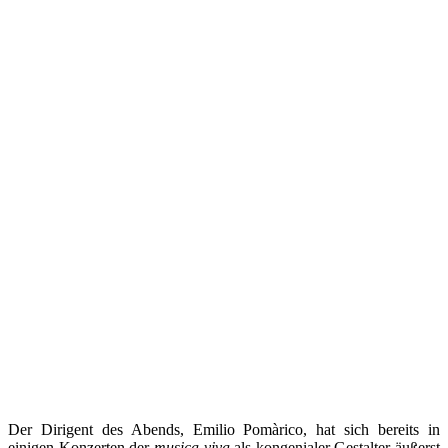
Der Dirigent des Abends, Emilio Pomàrico, hat sich bereits in
einigen Konzerten der
musica viva
als kongenialer Gestalter äußerst