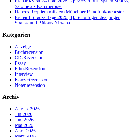
Richard-Strauss-Tage 2026 [2]: Mozart trifft späten Strauss,
Salome als Kammeroper
Henzes Requiem mit dem Münchner Rundfunkorchester
Richard-Strauss-Tage 2026 [1]: Schulfugen des jungen
Strauss und Bülows Nirvana
Kategorien
Anzeige
Buchrezension
CD-Rezension
Essay
Film-Rezension
Interview
Konzertrezension
Notenrezension
Archiv
August 2026
Juli 2026
Juni 2026
Mai 2026
April 2026
März 2026