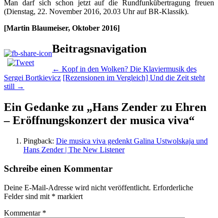
Man darf sich schon jetzt auf die Rundfunkübertragung freuen
(Dienstag, 22. November 2016, 20.03 Uhr auf BR-Klassik).
[Martin Blaumeiser, Oktober 2016]
Beitragsnavigation
←
Kopf in den Wolken? Die Klaviermusik des
Sergei Bortkievicz
[Rezensionen im Vergleich] Und die Zeit steht
still
→
Ein Gedanke zu „
Hans Zender zu Ehren
– Eröffnungskonzert der musica viva
“
Pingback:
Die musica viva gedenkt Galina Ustwolskaja und
Hans Zender | The New Listener
Schreibe einen Kommentar
Deine E-Mail-Adresse wird nicht veröffentlicht.
Erforderliche
Felder sind mit
*
markiert
Kommentar
*