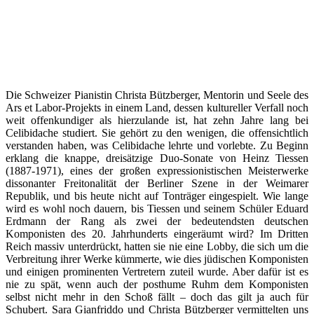
Die Schweizer Pianistin Christa Bützberger, Mentorin und Seele des
Ars et Labor-Projekts in einem Land, dessen kultureller Verfall noch
weit offenkundiger als hierzulande ist, hat zehn Jahre lang bei
Celibidache studiert. Sie gehört zu den wenigen, die offensichtlich
verstanden haben, was Celibidache lehrte und vorlebte. Zu Beginn
erklang die knappe, dreisätzige Duo-Sonate von Heinz Tiessen
(1887-1971), eines der großen expressionistischen Meisterwerke
dissonanter Freitonalität der Berliner Szene in der Weimarer
Republik, und bis heute nicht auf Tonträger eingespielt. Wie lange
wird es wohl noch dauern, bis Tiessen und seinem Schüler Eduard
Erdmann der Rang als zwei der bedeutendsten deutschen
Komponisten des 20. Jahrhunderts eingeräumt wird? Im Dritten
Reich massiv unterdrückt, hatten sie nie eine Lobby, die sich um die
Verbreitung ihrer Werke kümmerte, wie dies jüdischen Komponisten
und einigen prominenten Vertretern zuteil wurde. Aber dafür ist es
nie zu spät, wenn auch der posthume Ruhm dem Komponisten
selbst nicht mehr in den Schoß fällt – doch das gilt ja auch für
Schubert. Sara Gianfriddo und Christa Bützberger vermittelten uns