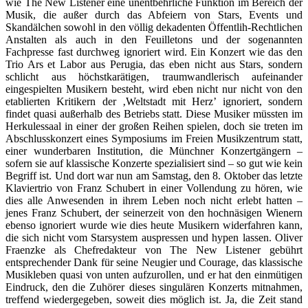
wie The New Listener eine unentbehrliche Funktion im Bereich der
Musik, die außer durch das Abfeiern von Stars, Events und
Skandälchen sowohl in den völlig dekadenten Öffentlih-Rechtlichen
Anstalten als auch in den Feuilletons und der sogenannten
Fachpresse fast durchweg ignoriert wird. Ein Konzert wie das den
Trio Ars et Labor aus Perugia, das eben nicht aus Stars, sondern
schlicht aus höchstkarätigen, traumwandlerisch aufeinander
eingespielten Musikern besteht, wird eben nicht nur nicht von den
etablierten Kritikern der ‚Weltstadt mit Herz’ ignoriert, sondern
findet quasi außerhalb des Betriebs statt. Diese Musiker müssten im
Herkulessaal in einer der großen Reihen spielen, doch sie treten im
Abschlusskonzert eines Symposiums im Freien Musikzentrum statt,
einer wunderbaren Institution, die Münchner Konzertgängern –
sofern sie auf klassische Konzerte spezialisiert sind – so gut wie kein
Begriff ist. Und dort war nun am Samstag, den 8. Oktober das letzte
Klaviertrio von Franz Schubert in einer Vollendung zu hören, wie
dies alle Anwesenden in ihrem Leben noch nicht erlebt hatten –
jenes Franz Schubert, der seinerzeit von den hochnäsigen Wienern
ebenso ignoriert wurde wie dies heute Musikern widerfahren kann,
die sich nicht vom Starsystem auspressen und hypen lassen. Oliver
Fraenzke als Chefredakteur von The New Listener gebührt
entsprechender Dank für seine Neugier und Courage, das klassische
Musikleben quasi von unten aufzurollen, und er hat den einmütigen
Eindruck, den die Zuhörer dieses singulären Konzerts mitnahmen,
treffend wiedergegeben, soweit dies möglich ist. Ja, die Zeit stand