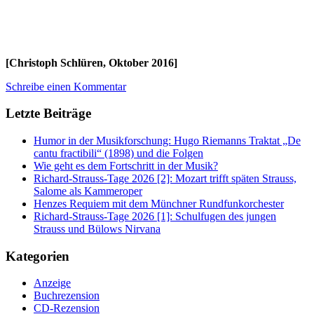
[Christoph Schlüren, Oktober 2016]
Schreibe einen Kommentar
Letzte Beiträge
Humor in der Musikforschung: Hugo Riemanns Traktat „De
cantu fractibili“ (1898) und die Folgen
Wie geht es dem Fortschritt in der Musik?
Richard-Strauss-Tage 2026 [2]: Mozart trifft späten Strauss,
Salome als Kammeroper
Henzes Requiem mit dem Münchner Rundfunkorchester
Richard-Strauss-Tage 2026 [1]: Schulfugen des jungen
Strauss und Bülows Nirvana
Kategorien
Anzeige
Buchrezension
CD-Rezension