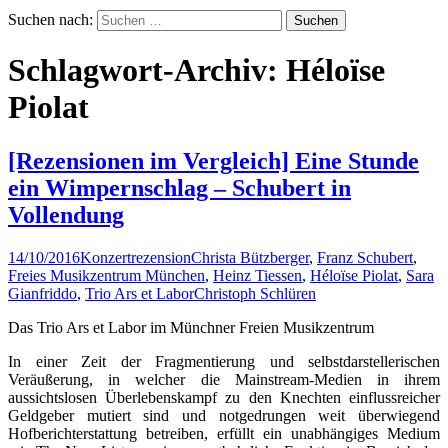
Suchen nach:
Schlagwort-Archiv: Héloïse
Piolat
[Rezensionen im Vergleich] Eine Stunde
ein Wimpernschlag – Schubert in
Vollendung
14/10/2016
Konzertrezension
Christa Bützberger
,
Franz Schubert
,
Freies Musikzentrum München
,
Heinz Tiessen
,
Héloïse Piolat
,
Sara
Gianfriddo
,
Trio Ars et Labor
Christoph Schlüren
Das Trio Ars et Labor im Münchner Freien Musikzentrum
In einer Zeit der Fragmentierung und selbstdarstellerischen
Veräußerung, in welcher die Mainstream-Medien in ihrem
aussichtslosen Überlebenskampf zu den Knechten einflussreicher
Geldgeber mutiert sind und notgedrungen weit überwiegend
Hofberichterstattung betreiben, erfüllt ein unabhängiges Medium