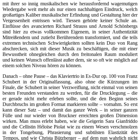
mit ihrer so innig musikalischen wie herausfordernd wagemutigen
Wiedergabe weit mehr als nur einen nachhaltigen Eindruck, welch
großartiges Kaliber musikalischer Erfindung und Gestaltung hier der
Vergessenheit entrissen wird. Tiessen gehörte keiner Schule an.
Einflüsse des avancierten Richard Strauss und Arnold Schönbergs
sind hier zu etwas vollkommen Eigenem, in seiner Authentizität
Mitreißendem und zutiefst Berührendem transformiert, und die teils
extremen technischen Schwierigkeiten sollten kein Duo von Rang
abschrecken, sich mit dieser Musik zu beschäftigen, die mit einer
Bewusstheit ohnegleichen durch den freitonalen Raum moduliert
und keinen Wunsch offenlässt außer dem, sie so oft wie möglich auf
einem solchen Niveau hören zu können.
Danach – ohne Pause – das Klaviertrio in Es-Dur op. 100 von Franz
Schubert in der Originalfassung, also ohne die Kürzungen im
Finale, die Schubert in seiner Verzweiflung, nicht einmal von seinen
besten Freunden verstanden zu werden, für die Drucklegung – die
er gerade nicht mehr erleben sollte, und die den Beginn seines
Durchbruchs im großen Format markieren sollte – vornahm. So erst
kann dieser Satz – und damit das ganze Werk – in seiner ganzen
Fülle und nur wieder von Bruckner erreichten großen Dimension
wirken. Man muss erlebt haben, wie die Geigerin Sara Gianfriddo
und die Cellistin Héloïse Piolat wie zu einem Wesen verschmolzen
in der Tongebung, Phrasierung und subtilsten Elastizität des
Tempos, und wie Christa Bützberger – auf dem nun wahrlich nicht