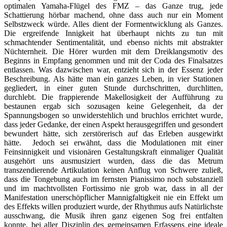
optimalen Yamaha-Flügel des FMZ – das Ganze trug, jede
Schattierung hörbar machend, ohne dass auch nur ein Moment
Selbstzweck würde. Alles dient der Formentwicklung als Ganzes.
Die ergreifende Innigkeit hat überhaupt nichts zu tun mit
schmachtender Sentimentalität, und ebenso nichts mit abstrakter
Nüchternheit. Die Hörer wurden mit dem Dreiklangsmotiv des
Beginns in Empfang genommen und mit der Coda des Finalsatzes
entlassen. Was dazwischen war, entzieht sich in der Essenz jeder
Beschreibung. Als hätte man ein ganzes Leben, in vier Stationen
gegliedert, in einer guten Stunde durchschritten, durchlitten,
durchlebt. Die frappierende Makellosigkeit der Aufführung zu
bestaunen ergab sich sozusagen keine Gelegenheit, da der
Spannungsbogen so unwiderstehlich und bruchlos errichtet wurde,
dass jeder Gedanke, der einen Aspekt herausgegriffen und gesondert
bewundert hätte, sich zerstörerisch auf das Erleben ausgewirkt
hätte. Jedoch sei erwähnt, dass die Modulationen mit einer
Feinsinnigkeit und visionären Gestaltungskraft einmaliger Qualität
ausgehört uns ausmusiziert wurden, dass die das Metrum
transzendierende Artikulation keinen Anflug von Schwere zuließ,
dass die Tongebung auch im fernsten Pianissimo noch substanziell
und im machtvollsten Fortissimo nie grob war, dass in all der
Manifestation unerschöpflicher Mannigfaltigkeit nie ein Effekt um
des Effekts willen produziert wurde, der Rhythmus aufs Natürlichste
ausschwang, die Musik ihren ganz eigenen Sog frei entfalten
konnte, bei aller Disziplin des gemeinsamen Erfassens eine ideale