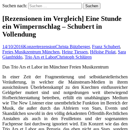
Suchen nach:
[Rezensionen im Vergleich] Eine Stunde
ein Wimpernschlag – Schubert in
Vollendung
14/10/2016
Konzertrezension
Christa Bützberger
,
Franz Schubert
,
Freies Musikzentrum München
,
Heinz Tiessen
,
Héloïse Piolat
,
Sara
Gianfriddo
,
Trio Ars et Labor
Christoph Schlüren
Das Trio Ars et Labor im Münchner Freien Musikzentrum
In einer Zeit der Fragmentierung und selbstdarstellerischen
Veräußerung, in welcher die Mainstream-Medien in ihrem
aussichtslosen Überlebenskampf zu den Knechten einflussreicher
Geldgeber mutiert sind und notgedrungen weit überwiegend
Hofberichterstattung betreiben, erfüllt ein unabhängiges Medium
wie The New Listener eine unentbehrliche Funktion im Bereich der
Musik, die außer durch das Abfeiern von Stars, Events und
Skandälchen sowohl in den völlig dekadenten Öffentlih-Rechtlichen
Anstalten als auch in den Feuilletons und der sogenannten
Fachpresse fast durchweg ignoriert wird. Ein Konzert wie das den
Trio Ars et Labor aus Perugia, das eben nicht aus Stars, sondern