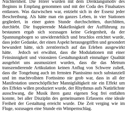
Nüchternheit. Die Hörer wurden mit dem Dreiklangsmotiv des
Beginns in Empfang genommen und mit der Coda des Finalsatzes
entlassen. Was dazwischen war, entzieht sich in der Essenz jeder
Beschreibung. Als hätte man ein ganzes Leben, in vier Stationen
gegliedert, in einer guten Stunde durchschritten, durchlitten,
durchlebt. Die frappierende Makellosigkeit der Aufführung zu
bestaunen ergab sich sozusagen keine Gelegenheit, da der
Spannungsbogen so unwiderstehlich und bruchlos errichtet wurde,
dass jeder Gedanke, der einen Aspekt herausgegriffen und gesondert
bewundert hätte, sich zerstörerisch auf das Erleben ausgewirkt
hätte. Jedoch sei erwähnt, dass die Modulationen mit einer
Feinsinnigkeit und visionären Gestaltungskraft einmaliger Qualität
ausgehört uns ausmusiziert wurden, dass die das Metrum
transzendierende Artikulation keinen Anflug von Schwere zuließ,
dass die Tongebung auch im fernsten Pianissimo noch substanziell
und im machtvollsten Fortissimo nie grob war, dass in all der
Manifestation unerschöpflicher Mannigfaltigkeit nie ein Effekt um
des Effekts willen produziert wurde, der Rhythmus aufs Natürlichste
ausschwang, die Musik ihren ganz eigenen Sog frei entfalten
konnte, bei aller Disziplin des gemeinsamen Erfassens eine ideale
Freiheit der Gestaltung erreicht wurde. Die Zeit verging wie im
Fluge, sozusagen eine Stunde ein Wimpernschlag.