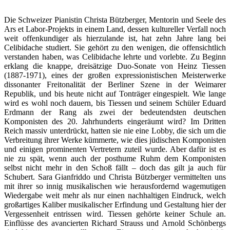
Die Schweizer Pianistin Christa Bützberger, Mentorin und Seele des
Ars et Labor-Projekts in einem Land, dessen kultureller Verfall noch
weit offenkundiger als hierzulande ist, hat zehn Jahre lang bei
Celibidache studiert. Sie gehört zu den wenigen, die offensichtlich
verstanden haben, was Celibidache lehrte und vorlebte. Zu Beginn
erklang die knappe, dreisätzige Duo-Sonate von Heinz Tiessen
(1887-1971), eines der großen expressionistischen Meisterwerke
dissonanter Freitonalität der Berliner Szene in der Weimarer
Republik, und bis heute nicht auf Tonträger eingespielt. Wie lange
wird es wohl noch dauern, bis Tiessen und seinem Schüler Eduard
Erdmann der Rang als zwei der bedeutendsten deutschen
Komponisten des 20. Jahrhunderts eingeräumt wird? Im Dritten
Reich massiv unterdrückt, hatten sie nie eine Lobby, die sich um die
Verbreitung ihrer Werke kümmerte, wie dies jüdischen Komponisten
und einigen prominenten Vertretern zuteil wurde. Aber dafür ist es
nie zu spät, wenn auch der posthume Ruhm dem Komponisten
selbst nicht mehr in den Schoß fällt – doch das gilt ja auch für
Schubert. Sara Gianfriddo und Christa Bützberger vermittelten uns
mit ihrer so innig musikalischen wie herausfordernd wagemutigen
Wiedergabe weit mehr als nur einen nachhaltigen Eindruck, welch
großartiges Kaliber musikalischer Erfindung und Gestaltung hier der
Vergessenheit entrissen wird. Tiessen gehörte keiner Schule an.
Einflüsse des avancierten Richard Strauss und Arnold Schönbergs