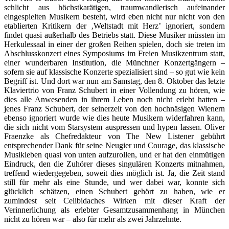
schlicht aus höchstkarätigen, traumwandlerisch aufeinander
eingespielten Musikern besteht, wird eben nicht nur nicht von den
etablierten Kritikern der ‚Weltstadt mit Herz’ ignoriert, sondern
findet quasi außerhalb des Betriebs statt. Diese Musiker müssten im
Herkulessaal in einer der großen Reihen spielen, doch sie treten im
Abschlusskonzert eines Symposiums im Freien Musikzentrum statt,
einer wunderbaren Institution, die Münchner Konzertgängern –
sofern sie auf klassische Konzerte spezialisiert sind – so gut wie kein
Begriff ist. Und dort war nun am Samstag, den 8. Oktober das letzte
Klaviertrio von Franz Schubert in einer Vollendung zu hören, wie
dies alle Anwesenden in ihrem Leben noch nicht erlebt hatten –
jenes Franz Schubert, der seinerzeit von den hochnäsigen Wienern
ebenso ignoriert wurde wie dies heute Musikern widerfahren kann,
die sich nicht vom Starsystem auspressen und hypen lassen. Oliver
Fraenzke als Chefredakteur von The New Listener gebührt
entsprechender Dank für seine Neugier und Courage, das klassische
Musikleben quasi von unten aufzurollen, und er hat den einmütigen
Eindruck, den die Zuhörer dieses singulären Konzerts mitnahmen,
treffend wiedergegeben, soweit dies möglich ist. Ja, die Zeit stand
still für mehr als eine Stunde, und wer dabei war, konnte sich
glücklich schätzen, einen Schubert gehört zu haben, wie er
zumindest seit Celibidaches Wirken mit dieser Kraft der
Verinnerlichung als erlebter Gesamtzusammenhang in München
nicht zu hören war – also für mehr als zwei Jahrzehnte.