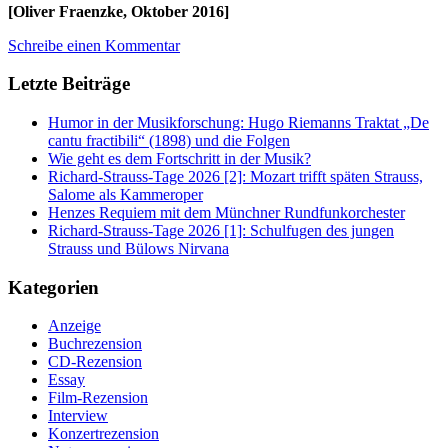
[Oliver Fraenzke, Oktober 2016]
Schreibe einen Kommentar
Letzte Beiträge
Humor in der Musikforschung: Hugo Riemanns Traktat „De
cantu fractibili“ (1898) und die Folgen
Wie geht es dem Fortschritt in der Musik?
Richard-Strauss-Tage 2026 [2]: Mozart trifft späten Strauss,
Salome als Kammeroper
Henzes Requiem mit dem Münchner Rundfunkorchester
Richard-Strauss-Tage 2026 [1]: Schulfugen des jungen
Strauss und Bülows Nirvana
Kategorien
Anzeige
Buchrezension
CD-Rezension
Essay
Film-Rezension
Interview
Konzertrezension