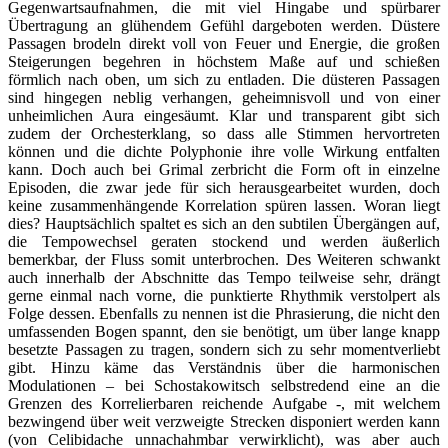
Gegenwartsaufnahmen, die mit viel Hingabe und spürbarer
Übertragung an glühendem Gefühl dargeboten werden. Düstere
Passagen brodeln direkt voll von Feuer und Energie, die großen
Steigerungen begehren in höchstem Maße auf und schießen
förmlich nach oben, um sich zu entladen. Die düsteren Passagen
sind hingegen neblig verhangen, geheimnisvoll und von einer
unheimlichen Aura eingesäumt. Klar und transparent gibt sich
zudem der Orchesterklang, so dass alle Stimmen hervortreten
können und die dichte Polyphonie ihre volle Wirkung entfalten
kann. Doch auch bei Grimal zerbricht die Form oft in einzelne
Episoden, die zwar jede für sich herausgearbeitet wurden, doch
keine zusammenhängende Korrelation spüren lassen. Woran liegt
dies? Hauptsächlich spaltet es sich an den subtilen Übergängen auf,
die Tempowechsel geraten stockend und werden äußerlich
bemerkbar, der Fluss somit unterbrochen. Des Weiteren schwankt
auch innerhalb der Abschnitte das Tempo teilweise sehr, drängt
gerne einmal nach vorne, die punktierte Rhythmik verstolpert als
Folge dessen. Ebenfalls zu nennen ist die Phrasierung, die nicht den
umfassenden Bogen spannt, den sie benötigt, um über lange knapp
besetzte Passagen zu tragen, sondern sich zu sehr momentverliebt
gibt. Hinzu käme das Verständnis über die harmonischen
Modulationen – bei Schostakowitsch selbstredend eine an die
Grenzen des Korrelierbaren reichende Aufgabe -, mit welchem
bezwingend über weit verzweigte Strecken disponiert werden kann
(von Celibidache unnachahmbar verwirklicht), was aber auch