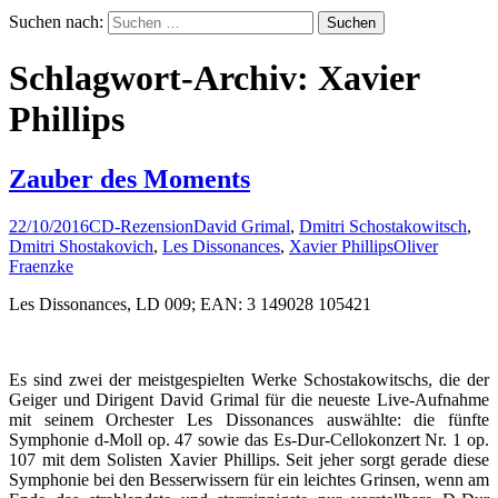
Suchen nach:
Schlagwort-Archiv: Xavier
Phillips
Zauber des Moments
22/10/2016
CD-Rezension
David Grimal
,
Dmitri Schostakowitsch
,
Dmitri Shostakovich
,
Les Dissonances
,
Xavier Phillips
Oliver
Fraenzke
Les Dissonances, LD 009; EAN: 3 149028 105421
Es sind zwei der meistgespielten Werke Schostakowitschs, die der
Geiger und Dirigent David Grimal für die neueste Live-Aufnahme
mit seinem Orchester Les Dissonances auswählte: die fünfte
Symphonie d-Moll op. 47 sowie das Es-Dur-Cellokonzert Nr. 1 op.
107 mit dem Solisten Xavier Phillips. Seit jeher sorgt gerade diese
Symphonie bei den Besserwissern für ein leichtes Grinsen, wenn am