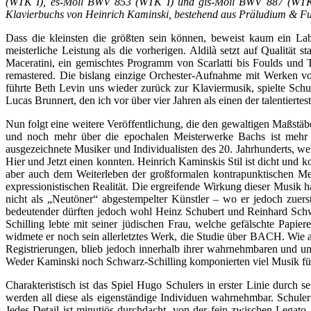
(WTK I), es-Moll BWV 853 (WTK I) und gis-Moll BWV 887 (WTK II
Klavierbuchs von Heinrich Kaminski, bestehend aus Präludium & F
Dass die kleinsten die größten sein können, beweist kaum ein Lab
meisterliche Leistung als die vorherigen. Aldilà setzt auf Qualität 
Maceratini, ein gemischtes Programm von Scarlatti bis Foulds und 
remastered. Die bislang einzige Orchester-Aufnahme mit Werken 
führte Beth Levin uns wieder zurück zur Klaviermusik, spielte Sch
Lucas Brunnert, den ich vor über vier Jahren als einen der talentiert
Nun folgt eine weitere Veröffentlichung, die den gewaltigen Maßstä
und noch mehr über die epochalen Meisterwerke Bachs ist mehr
ausgezeichnete Musiker und Individualisten des 20. Jahrhunderts, wel
Hier und Jetzt einen konnten. Heinrich Kaminskis Stil ist dicht und k
aber auch dem Weiterleben der großformalen kontrapunktischen Meis
expressionistischen Realität. Die ergreifende Wirkung dieser Musik
nicht als „Neutöner“ abgestempelter Künstler – wo er jedoch zuers
bedeutender dürften jedoch wohl Heinz Schubert und Reinhard Schw
Schilling lebte mit seiner jüdischen Frau, welche gefälschte Papie
widmete er noch sein allerletztes Werk, die Studie über BACH. Wie 
Registrierungen, blieb jedoch innerhalb ihrer wahrnehmbaren und unm
Weder Kaminski noch Schwarz-Schilling komponierten viel Musik für 
Charakteristisch ist das Spiel Hugo Schulers in erster Linie durch
werden all diese als eigenständige Individuen wahrnehmbar. Schuler
Jedes Detail ist minutiös durchdacht, von der fein zwischen Legat