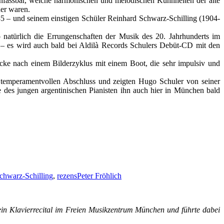
unfassbar, welche harmonischen und melodischen Kühnheiten der alte
der waren.
 – und seinem einstigen Schüler Reinhard Schwarz-Schilling (1904-
natürlich die Errungenschaften der Musik des 20. Jahrhunderts im
 – es wird auch bald bei Aldilà Records Schulers Debüt-CD mit den
ücke nach einem Bilderzyklus mit einem Boot, die sehr impulsiv und
 temperamentvollen Abschluss und zeigten Hugo Schuler von seiner
e des jungen argentinischen Pianisten ihn auch hier in München bald
chwarz-Schilling
,
rezens
Peter Fröhlich
in Klavierrecital im Freien Musikzentrum München und führte dabei