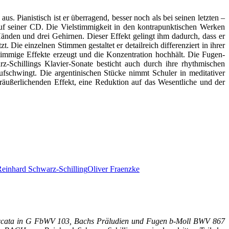
s. Pianistisch ist er überragend, besser noch als bei seinen letzten –
auf seiner CD. Die Vielstimmigkeit in den kontrapunktischen Werken
i Händen und drei Gehirnen. Dieser Effekt gelingt ihm dadurch, dass er
 Die einzelnen Stimmen gestaltet er detailreich differenziert in ihrer
stimmige Effekte erzeugt und die Konzentration hochhält. Die Fugen-
z-Schillings Klavier-Sonate besticht auch durch ihre rhythmischen
ufschwingt. Die argentinischen Stücke nimmt Schuler in meditativer
räußerlichenden Effekt, eine Reduktion auf das Wesentliche und der
einhard Schwarz-Schilling
Oliver Fraenzke
Toccata in G FbWV 103, Bachs Präludien und Fugen b-Moll BWV 867