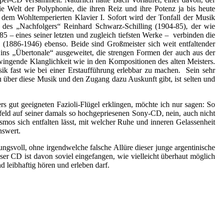
e Welt der Polyphonie, die ihren Reiz und ihre Potenz ja bis heute
m Wohltemperierten Klavier I. Sofort wird der Tonfall der Musik
 des „Nachfolgers“ Reinhard Schwarz-Schilling (1904-85), der wie
5 – eines seiner letzten und zugleich tiefsten Werke – verbinden die
(1886-1946) ebenso. Beide sind Großmeister sich weit entfaltender
t ins „Übertonale“ ausgeweitet, die strengen Formen der auch aus der
ingende Klanglichkeit wie in den Kompositionen des alten Meisters.
sik fast wie bei einer Erstaufführung erlebbar zu machen. Sein sehr
 über diese Musik und den Zugang dazu Auskunft gibt, ist selten und
s gut geeigneten Fazioli-Flügel erklingen, möchte ich nur sagen: So
feld auf seiner damals so hochgepriesenen Sony-CD, nein, auch nicht
mos sich entfalten lässt, mit welcher Ruhe und inneren Gelassenheit
nswert.
ungsvoll, ohne irgendwelche falsche Allüre dieser junge argentinische
ser CD ist davon soviel eingefangen, wie vielleicht überhaut möglich
 leibhaftig hören und erleben darf.