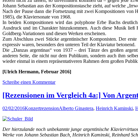
Hören nicht zu fassen, so unvermittelt kommen da – gegen jede Erw
Johann Sebastian aus der Kompositionstasche zieht, auf welche „Irrwe
Nach der Pause dann die Fortsetzung mit zwei Kompositionen von H
1985), die Klaviersonate von 1968.
In beiden Kompositionen wird das polyphone Erbe Bachs deutlich 
Ausdruck und im Charakter hinzukommen. Auch diese Musik ließ Hug
Goldberg-Variationen und diesen Werken erscheinen.
Zum Abschluss zwei Stücke argentinischer Komponisten. Der erste J
expressiv waren, besonders den unteren Teil der Klaviatur betonend.
Die „Danzas argentinas“ von 1937 – drei Tänze des großen argent
anderen Seite, die nicht nur dem Publikum, sondern auch ihm selber
wieder einmal in einem repräsentativeren Rahmen dem großen Publi
[Ulrich Hermann, Februar 2016]
Schreibe einen Kommentar
[Rezensionen im Vergleich 4a:] Von Argen
02/02/2016
Konzertrezension
Alberto Ginastera
,
Heinrich Kaminski
,
H
Der hierzulande noch unbekannte junge argentinische Klaviervirtu
Werke von Johann Sebastian Bach, Heinrich Kaminski, Reinhard Schw