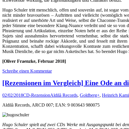
schwebende Wirkung, die Eigenständigkeit und Charakter besitzt.
Hugo Schuler tritt menschlich, offen und souverän auf, ist sogar vom 
nicht minder bravourösen – Auftritten und vielleicht (womöglich w
realisiert er auf unerhörte Art und Weise, selbst die Chaconne-Transk
jeder Stimme eine besondere Klang-Nuance verleiht und sie so von den 
Phrasierung und Artikulation, einzelne Noten hebt er aus der Reihe
Sujets sind ausnahmslos hervortretend vernehmbar, selbst die sta
Prägnanz und beinahe rockige Akkorde, und und fesselt mit ihrem ü
Konzentration, schafft dabei wirkungsvolle Kontraste zum restlich
Musik Dienliche, die so gar nichts Asketisches hat. So beendet Hugo 
[Oliver Fraenzke, Februar 2018]
Schreibe einen Kommentar
[Rezensionen im Vergleich] Eine Ode an d
02/02/2018
CD-Rezension
Aldilà Records
,
Goldberg+
,
Heinrich Kami
Aldilà Records, ARCD 007; EAN: 9 003643 980075
Hugo Schuler spielt auf zwei CDs Werke mit Ausgangspunkt bei d