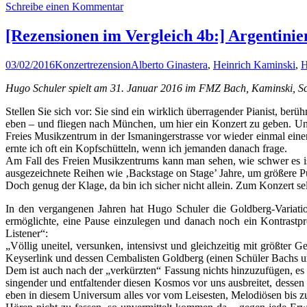
Schreibe einen Kommentar
[Rezensionen im Vergleich 4b:] Argentini
03/02/2016
Konzertrezension
Alberto Ginastera
,
Heinrich Kaminski
,
H
Hugo Schuler spielt am 31. Januar 2016 im FMZ Bach, Kaminski, Sc
Stellen Sie sich vor: Sie sind ein wirklich überragender Pianist, b
eben – und fliegen nach München, um hier ein Konzert zu geben. Und
Freies Musikzentrum in der Ismaningerstrasse vor wieder einmal ein
ernte ich oft ein Kopfschütteln, wenn ich jemanden danach frage.
Am Fall des Freien Musikzentrums kann man sehen, wie schwer es ist, 
ausgezeichnete Reihen wie ‚Backstage on Stage’ Jahre, um größere
Doch genug der Klage, da bin ich sicher nicht allein. Zum Konzert se
In den vergangenen Jahren hat Hugo Schuler die Goldberg-Variatio
ermöglichte, eine Pause einzulegen und danach noch ein Kontrastpro
Listener“:
„Völlig uneitel, versunken, intensivst und gleichzeitig mit größter 
Keyserlink und dessen Cembalisten Goldberg (einen Schüler Bachs 
Dem ist auch nach der „verkürzten“ Fassung nichts hinzuzufügen, es
singender und entfaltender diesen Kosmos vor uns ausbreitet, desse
eben in diesem Universum alles vor vom Leisesten, Melodiösen bis zu