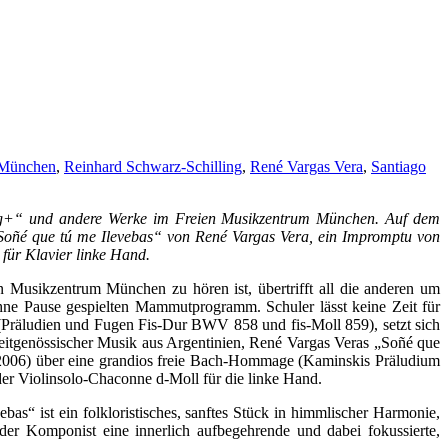
München
,
Reinhard Schwarz-Schilling
,
René Vargas Vera
,
Santiago
berg+“ und andere Werke im Freien Musikzentrum München. Auf dem
oñé que tú me Ilevebas“ von René Vargas Vera, ein Impromptu von
für Klavier linke Hand.
Musikzentrum München zu hören ist, übertrifft all die anderen um
ohne Pause gespielten Mammutprogramm. Schuler lässt keine Zeit für
(Präludien und Fugen Fis-Dur BWV 858 und fis-Moll 859), setzt sich
u zeitgenössischer Musik aus Argentinien, René Vargas Veras „Soñé que
n 2006) über eine grandios freie Bach-Hommage (Kaminskis Präludium
er Violinsolo-Chaconne d-Moll für die linke Hand.
bas“ ist ein folkloristisches, sanftes Stück in himmlischer Harmonie,
der Komponist eine innerlich aufbegehrende und dabei fokussierte,