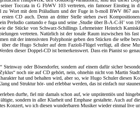
seiner Toccata in G FbWV 103 vertreten, ein famoser Einstieg in di
l zu Wort mit dem Präludium und der Fuge in b-moll BWV 867 aus de
r ersten CD auch. Denn an dritter Stelle stehen zwei Kompositionen
Sein Preludio cantando e fuga und seine ‚Studie über B-A-C-H’ von 198
wie die Stücke von Schwarz-Schillings Lehrmeister Heinrich Kamiski 
pielungen vertreten. Natürlich ist der tonale Raum inzwischen bis fas
men mit der intensivsten Polyphonie geben den Stücken die selbe bezw
t, über die Hugo Schuler auf dem Fazioli-Flügel verfügt, all diese Mu
erden dieser Doppel-CD ist bemerkenswert. Dass ein Pianist so genau
 Steinway oder Bösendorfer, sondern auf einem dafür sicher besonder
-Zyklus“ noch nie auf CD gehört, nein, ohnehin nicht von Martin Stadt
harakter hat und behalten wird, aber so, wie Hugo Schuler diesen Kos
ang und Struktur hör- und erlebbar werden, das ist einfach nur staune
rleben durfte, fiel mir damals schon auf, wie unprätentiös und hingeb
ltigte, sondern in aller Klarheit und Emphase gestaltete. Auch auf die
stes Konzert, wo ich diesen wunderbaren Musiker wieder einmal live und