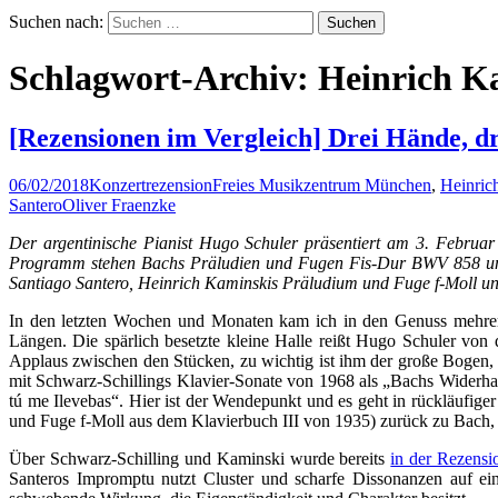
Suchen nach:
Schlagwort-Archiv: Heinrich K
[Rezensionen im Vergleich] Drei Hände, d
06/02/2018
Konzertrezension
Freies Musikzentrum München
,
Heinric
Santero
Oliver Fraenzke
Der argentinische Pianist Hugo Schuler präsentiert am 3. Febru
Programm stehen Bachs Präludien und Fugen Fis-Dur BWV 858 und 
Santiago Santero, Heinrich Kaminskis Präludium und Fuge f-Moll un
In den letzten Wochen und Monaten kam ich in den Genuss mehrere
Längen. Die spärlich besetzte kleine Halle reißt Hugo Schuler von
Applaus zwischen den Stücken, zu wichtig ist ihm der große Bogen,
mit Schwarz-Schillings Klavier-Sonate von 1968 als „Bachs Widerhall 
tú me Ilevebas“. Hier ist der Wendepunkt und es geht in rückläufi
und Fuge f-Moll aus dem Klavierbuch III von 1935) zurück zu Bach, 
Über Schwarz-Schilling und Kaminski wurde bereits
in der Rezens
Santeros Impromptu nutzt Cluster und scharfe Dissonanzen auf ein