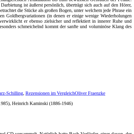
rbietung ist äußerst persönlich, überträgt sich auch auf den Hörer,
betrachtet die Stücke als großen Bogen, unter welchem jede Phrase ein
tigen Goldbergvariationen (in denen er einige wenige Wiederholungen
wirklicht er ebenso zielsicher und reflektiert in innerer Ruhe und
z besonders schmeichelnd kommt der sanfte und voluminöse Klang des
rz-Schilling
,
Rezensionen im Vergleich
Oliver Fraenzke
985), Heinrich Kaminski (1886-1946)
el-CD versammelt. Natürlich hatte Bach Vorläufer, einer davon, der