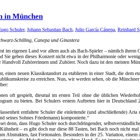
en in München
ugo Schuler
,
Johann Sebastian Bach
,
Julio García Cánepa
,
Reinhard S
hwarz-Schilling, Canepa und Ginastera
erühmt im eigenen Land vor allem auch als Bach-Spieler – nämlich ihre
 Sie geben dieses Konzert nicht etwa in der Philharmonie oder wenigst
er Handvoll Zuhörerinnen und Zuhörer. Noch dazu ist den meisten Münch
einen neuen Klassikstandort zu etablieren in einer Stadt, die dem etab
 Publikumskreise zu erreichen. Nun, wir werden sehen, ob die Münchn
lber:
nen oft gespielt, diesmal im ersten Teil ohne die üblichen Wiederh
gram zu bieten. Bei Schulers erstem Auftreten hier in Deutschland 2
Gelassenheit entfaltete Schuler die einleitende (und abschließende) A
und seines Sohnes Friedemann) komponierte.“
 sei denn, dass Hugo Schuler noch durchdringender, selbstverständlich
n Kühnheit – es gibt doch nur diese 88 Tasten, bei Bach noch nicht ma
m Abstrakten, fast Freitonalen. Besonders in der 25. Variation, eine