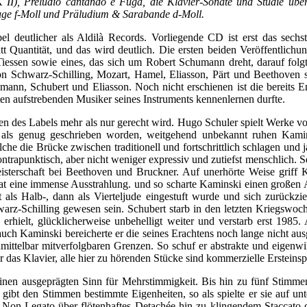
), Preludio cantando e Fuga, die Klavier-Sonate und Studie über 
uge f-Moll und Präludium & Sarabande d-Moll.
el deutlicher als Aldilà Records. Vorliegende CD ist erst das sech
statt Quantität, und das wird deutlich. Die ersten beiden Veröffentlich
Tiessen sowie eines, das sich um Robert Schumann dreht, darauf folg
von Schwarz-Schilling, Mozart, Hamel, Eliasson, Pärt und Beethov
umann, Schubert und Eliasson. Noch nicht erschienen ist die bereit
esten aufstrebenden Musiker seines Instruments kennenlernen durfte.
ben des Labels mehr als nur gerecht wird. Hugo Schuler spielt Werke 
 als genug geschrieben worden, weitgehend unbekannt ruhen Kamin
che die Brücke zwischen traditionell und fortschrittlich schlagen und
ontrapunktisch, aber nicht weniger expressiv und zutiefst menschlich. 
terschaft bei Beethoven und Bruckner. Auf unerhörte Weise griff Kam
 hat eine immense Ausstrahlung. und so scharte Kaminski einen großen 
t als Halb-, dann als Vierteljude eingestuft wurde und sich zurückzi
arz-Schilling gewesen sein. Schubert starb in den letzten Kriegswoc
re erhielt, glücklicherweise unbehelligt weiter und verstarb erst 198
auch Kaminski bereicherte er die seines Erachtens noch lange nicht au
ittelbar mitverfolgbaren Grenzen. So schuf er abstrakte und eigenwil
das Klavier, alle hier zu hörenden Stücke sind kommerzielle Ersteinsp
 seinen ausgeprägten Sinn für Mehrstimmigkeit. Bis hin zu fünf Stimme
 gibt den Stimmen bestimmte Eigenheiten, so als spielte er sie auf un
o, Non-Legato über flötenhaftes Detachée hin zu klingendem Staccato