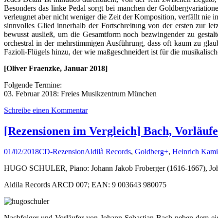
Besonders das linke Pedal sorgt bei manchen der Goldbergvariatione
verleugnet aber nicht weniger die Zeit der Komposition, verfällt nie
sinnvolles Glied innerhalb der Fortschreitung von der ersten zur l
bewusst ausließ, um die Gesamtform noch bezwingender zu gestalten
orchestral in der mehrstimmigen Ausführung, dass oft kaum zu glau
Fazioli-Flügels hinzu, der wie maßgeschneidert ist für die musikali
[Oliver Fraenzke, Januar 2018]
Folgende Termine:
03. Februar 2018: Freies Musikzentrum München
Schreibe einen Kommentar
[Rezensionen im Vergleich] Bach, Vorläuf
01/02/2018
CD-Rezension
Aldilà Records
,
Goldberg+
,
Heinrich Kami
HUGO SCHULER, Piano: Johann Jakob Froberger (1616-1667), Johan
Aldila Records ARCD 007; EAN: 9 003643 980075
Nachfolger und Vorläufer von Johann Sebastian Bach neben dem eige