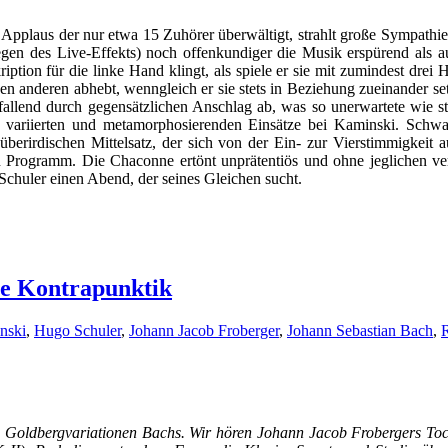
Applaus der nur etwa 15 Zuhörer überwältigt, strahlt große Sympathie au
egen des Live-Effekts) noch offenkundiger die Musik erspürend als 
ription für die linke Hand klingt, als spiele er sie mit zumindest dre
anderen abhebt, wenngleich er sie stets in Beziehung zueinander setzt.
 fallend durch gegensätzlichen Anschlag ab, was so unerwartete wie 
rk variierten und metamorphosierenden Einsätze bei Kaminski. Schwar
berirdischen Mittelsatz, der sich von der Ein- zur Vierstimmigkeit a
en Programm. Die Chaconne ertönt unprätentiös und ohne jeglichen ve
Schuler einen Abend, der seines Gleichen sucht.
ie Kontrapunktik
nski
,
Hugo Schuler
,
Johann Jacob Froberger
,
Johann Sebastian Bach
,
R
en Goldbergvariationen Bachs. Wir hören Johann Jacob Frobergers 