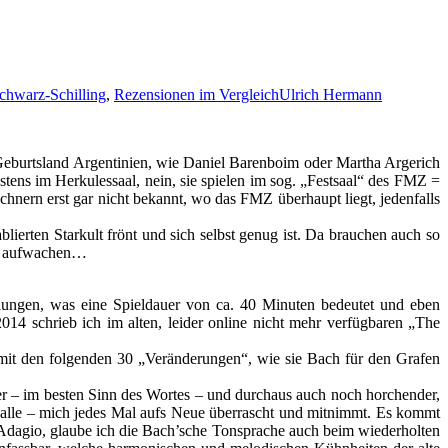
chwarz-Schilling
,
Rezensionen im Vergleich
Ulrich Hermann
m Geburtsland Argentinien, wie Daniel Barenboim oder Martha Argerich
ens im Herkulessaal, nein, sie spielen im sog. „Festsaal“ des FMZ =
nern erst gar nicht bekannt, wo das FMZ überhaupt liegt, jedenfalls
lierten Starkult frönt und sich selbst genug ist. Da brauchen auch so
er aufwachen…
olungen, was eine Spieldauer von ca. 40 Minuten bedeutet und eben
014 schrieb ich im alten, leider online nicht mehr verfügbaren „The
ria mit den folgenden 30 „Veränderungen“, wie sie Bach für den Grafen
er – im besten Sinn des Wortes – und durchaus auch noch horchender,
l alle – mich jedes Mal aufs Neue überrascht und mitnimmt. Es kommt
m Adagio, glaube ich die Bach’sche Tonsprache auch beim wiederholten