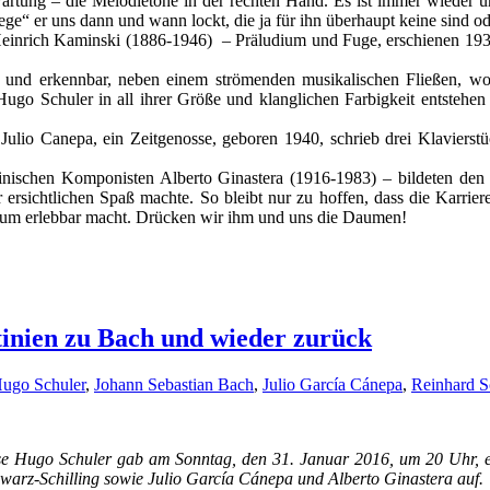
artung – die Melodietöne in der rechten Hand. Es ist immer wieder 
ge“ er uns dann und wann lockt, die ja für ihn überhaupt keine sind o
einrich Kaminski (1886-1946) – Präludium und Fuge, erschienen 1935
und erkennbar, neben einem strömenden musikalischen Fließen, wo 
o Schuler in all ihrer Größe und klanglichen Farbigkeit entstehen
ulio Canepa, ein Zeitgenosse, geboren 1940, schrieb drei Klavierst
inischen Komponisten Alberto Ginastera (1916-1983) – bildeten den
 ersichtlichen Spaß machte. So bleibt nur zu hoffen, dass die Karrier
kum erlebbar macht. Drücken wir ihm und uns die Daumen!
tinien zu Bach und wieder zurück
ugo Schuler
,
Johann Sebastian Bach
,
Julio García Cánepa
,
Reinhard S
ose Hugo Schuler gab am Sonntag, den 31. Januar 2016, um 20 Uhr, e
arz-Schilling sowie Julio García Cánepa und Alberto Ginastera auf.