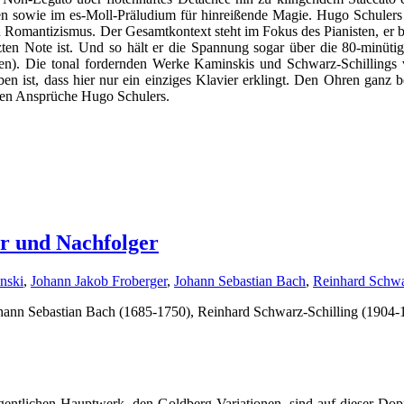
n sowie im es-Moll-Präludium für hinreißende Magie. Hugo Schulers Da
 in Romantizismus. Der Gesamtkontext steht im Fokus des Pianisten, er 
etzten Note ist. Und so hält er die Spannung sogar über die 80-minü
). Die tonal fordernden Werke Kaminskis und Schwarz-Schillings ver
ben ist, dass hier nur ein einziges Klavier erklingt. Den Ohren gan
schen Ansprüche Hugo Schulers.
er und Nachfolger
nski
,
Johann Jakob Froberger
,
Johann Sebastian Bach
,
Reinhard Schwa
n Sebastian Bach (1685-1750), Reinhard Schwarz-Schilling (1904-1
ntlichen Hauptwerk, den Goldberg-Variationen, sind auf dieser Dopp