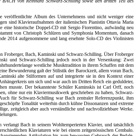
BACH von Reinhard Schwarz-Schilling sowie den dritten Teil des
ste veröffentlichte Album des Unternehmens und nicht weniger eine
ungen sind Klavieraufnahmen der italienischen Pianistin Ottavia Maria
te eine historische Doppel-CD mit Sergio Fiorentino, aufwändig neu
en stammt von Christoph Schlüren und Symphonia Momentum, danach
s Ende 2014 aufgenommene und lang ersehnte Solo-CD des Violinisten
von Froberger, Bach, Kaminski und Schwarz-Schilling. Über Froberger
ski und Schwarz-Schilling jedoch noch in der Versenkung: Zwei
 jahrhundertelange westliche Musiktradition in ihrem Schaffen mit dem
Seine Bewunderung galt der Stilistik der Barockzeit, allem voran Bach,
inski alte Stilformen auf und integrierte sie in den Kontext einer
Anhängerkreis um sich und war auch im Dritten Reich ein geduldeter,
ehen musste. Der bekannteste Schüler Kaminskis ist Carl Orff, noch
hen, ohne nur ein Klaviermusikwerk geschrieben zu haben, Schwarz-
5. Auch für Schwarz-Schilling war Bach zentraler Referenzpunkt, ihm
sgeschöpfte Tonalität weiterhin durch kühne Dissonanzen und extreme
lige, zeitgleich aber auch verständliche und nachvollziehbare Werke.
ielungen.
n verlangt Bach in seinem Wohltemperierten Klavier, und tatsächlich
terschiedlichen Klaviaturen wie bei einem zeitgenössischen Cembalo.
 changierenden Artikulation bis zum bewussten Gebrauch der Pedale.