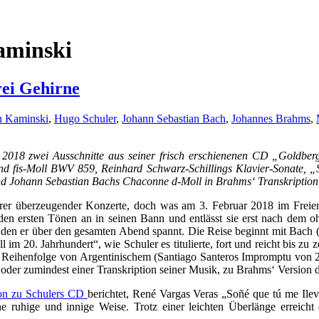
aminski
rei Gehirne
h Kaminski
,
Hugo Schuler
,
Johann Sebastian Bach
,
Johannes Brahms
,
ar 2018 zwei Ausschnitte aus seiner frisch erschienenen CD „Gold
fis-Moll BWV 859, Reinhard Schwarz-Schillings Klavier-Sonate, „S
d Johann Sebastian Bachs Chaconne d-Moll in Brahms‘ Transkription 
r überzeugender Konzerte, doch was am 3. Februar 2018 im Freien 
 den ersten Tönen an in seinen Bann und entlässt sie erst nach dem 
 den er über den gesamten Abend spannt. Die Reise beginnt mit Bach 
im 20. Jahrhundert“, wie Schuler es titulierte, fort und reicht bis z
ger Reihenfolge von Argentinischem (Santiago Santeros Impromptu vo
oder zumindest einer Transkription seiner Musik, zu Brahms‘ Version d
ion zu Schulers CD
berichtet, René Vargas Veras „Soñé que tú me Ileve
e ruhige und innige Weise. Trotz einer leichten Überlänge erreicht 