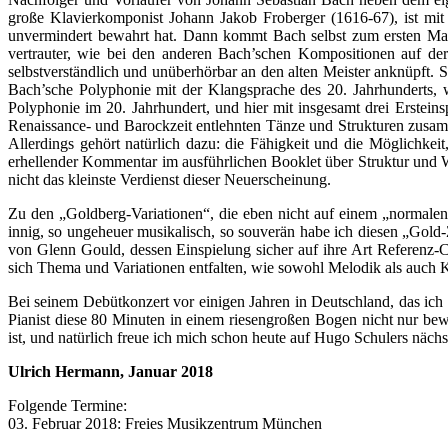
große Klavierkomponist Johann Jakob Froberger (1616-67), ist mit 
unvermindert bewahrt hat. Dann kommt Bach selbst zum ersten Ma
vertrauter, wie bei den anderen Bach’schen Kompositionen auf de
selbstverständlich und unüberhörbar an den alten Meister anknüpft. 
Bach’sche Polyphonie mit der Klangsprache des 20. Jahrhunderts, 
Polyphonie im 20. Jahrhundert, und hier mit insgesamt drei Ersteins
Renaissance- und Barockzeit entlehnten Tänze und Strukturen zusam
Allerdings gehört natürlich dazu: die Fähigkeit und die Möglichkei
erhellender Kommentar im ausführlichen Booklet über Struktur und W
nicht das kleinste Verdienst dieser Neuerscheinung.
Zu den „Goldberg-Variationen“, die eben nicht auf einem „normalen“
innig, so ungeheuer musikalisch, so souverän habe ich diesen „Gold
von Glenn Gould, dessen Einspielung sicher auf ihre Art Referenz-C
sich Thema und Variationen entfalten, wie sowohl Melodik als auch Kl
Bei seinem Debütkonzert vor einigen Jahren in Deutschland, das ich e
Pianist diese 80 Minuten in einem riesengroßen Bogen nicht nur bewä
ist, und natürlich freue ich mich schon heute auf Hugo Schulers näch
Ulrich Hermann, Januar 2018
Folgende Termine:
03. Februar 2018: Freies Musikzentrum München