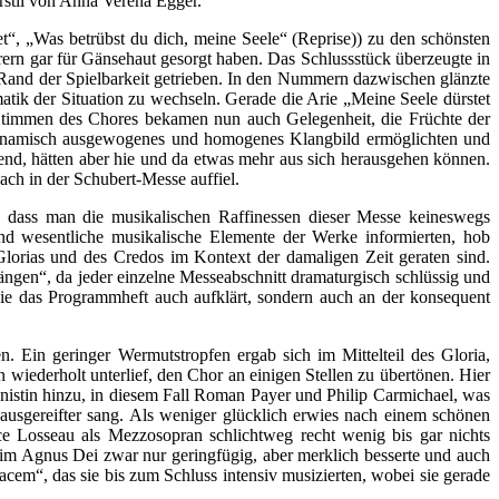
erstil von Anna Verena Egger.
t“, „Was betrübst du dich, meine Seele“ (Reprise)) zu den schönsten
ern gar für Gänsehaut gesorgt haben. Das Schlussstück überzeugte in
and der Spielbarkeit getrieben. In den Nummern dazwischen glänzte
tik der Situation zu wechseln. Gerade die Arie „Meine Seele dürstet
Stimmen des Chores bekamen nun auch Gelegenheit, die Früchte der
s, dynamisch ausgewogenes und homogenes Klangbild ermöglichten und
lend, hätten aber hie und da etwas mehr aus sich herausgehen können.
ach in der Schubert-Messe auffiel.
, dass man die musikalischen Raffinessen dieser Messe keineswegs
nd wesentliche musikalische Elemente der Werke informierten, hob
Glorias und des Credos im Kontext der damaligen Zeit geraten sind.
gen“, da jeder einzelne Messeabschnitt dramaturgisch schlüssig und
 die das Programmheft auch aufklärt, sondern auch an der konsequent
n. Ein geringer Wermutstropfen ergab sich im Mittelteil des Gloria,
wiederholt unterlief, den Chor an einigen Stellen zu übertönen. Hier
anistin hinzu, in diesem Fall Roman Payer und Philip Carmichael, was
 ausgereifter sang. Als weniger glücklich erwies nach einem schönen
e Losseau als Mezzosopran schlichtweg recht wenig bis gar nichts
e im Agnus Dei zwar nur geringfügig, aber merklich besserte und auch
cem“, das sie bis zum Schluss intensiv musizierten, wobei sie gerade