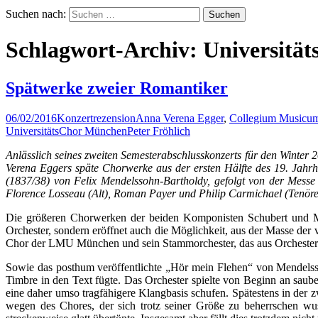
Suchen nach:
Schlagwort-Archiv: Universitä
Spätwerke zweier Romantiker
06/02/2016
Konzertrezension
Anna Verena Egger
,
Collegium Musicu
UniversitätsChor München
Peter Fröhlich
Anlässlich seines zweiten Semesterabschlusskonzerts für den Winter
Verena Eggers späte Chorwerke aus der ersten Hälfte des 19. Jahr
(1837/38) von Felix Mendelssohn-Bartholdy, gefolgt von der Mess
Florence Losseau (Alt), Roman Payer und Philip Carmichael (Tenöre
Die größeren Chorwerken der beiden Komponisten Schubert und Men
Orchester, sondern eröffnet auch die Möglichkeit, aus der Masse de
Chor der LMU München und sein Stammorchester, das aus Orchestera
Sowie das posthum veröffentlichte „Hör mein Flehen“ von Mendelsso
Timbre in den Text fügte. Das Orchester spielte von Beginn an saub
eine daher umso tragfähigere Klangbasis schufen. Spätestens in der z
wegen des Chores, der sich trotz seiner Größe zu beherrschen wus