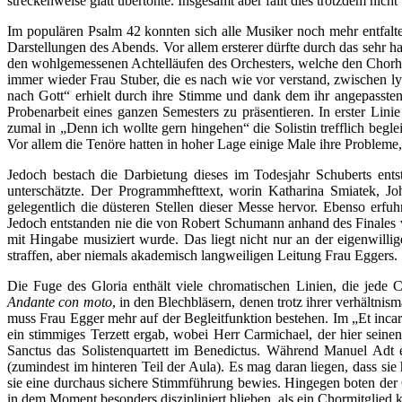
streckenweise glatt übertönte. Insgesamt aber fällt dies trotzdem nic
Im populären Psalm 42 konnten sich alle Musiker noch mehr entfalte
Darstellungen des Abends. Vor allem ersterer dürfte durch das sehr
den wohlgemessenen Achtelläufen des Orchesters, welche den Chorh
immer wieder Frau Stuber, die es nach wie vor verstand, zwischen l
nach Gott“ erhielt durch ihre Stimme und dank dem ihr angepasst
Probenarbeit eines ganzen Semesters zu präsentieren. In erster Li
zumal in „Denn ich wollte gern hingehen“ die Solistin trefflich beg
Vor allem die Tenöre hatten in hoher Lage einige Male ihre Probleme,
Jedoch bestach die Darbietung dieses im Todesjahr Schuberts ent
unterschätzte. Der Programmhefttext, worin Katharina Smiatek, J
gelegentlich die düsteren Stellen dieser Messe hervor. Ebenso erf
Jedoch entstanden nie die von Robert Schumann anhand des Finales 
mit Hingabe musiziert wurde. Das liegt nicht nur an der eigenwilli
straffen, aber niemals akademisch langweiligen Leitung Frau Eggers.
Die Fuge des Gloria enthält viele chromatischen Linien, die jede C
Andante con moto
, in den Blechbläsern, denen trotz ihrer verhältn
muss Frau Egger mehr auf der Begleitfunktion bestehen. Im „Et incar
ein stimmiges Terzett ergab, wobei Herr Carmichael, der hier seine
Sanctus das Solistenquartett im Benedictus. Während Manuel Adt 
(zumindest im hinteren Teil der Aula). Es mag daran liegen, dass si
sie eine durchaus sichere Stimmführung bewies. Hingegen boten der C
in dem Moment besonders diszipliniert blieben, als ein Chormitglied 