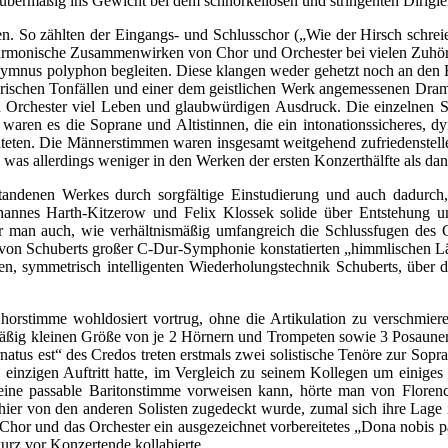
ht übermäßig ins Gewicht bei dem schnörkellosen und stringenten Dirigi
n. So zählten der Eingangs- und Schlusschor („Wie der Hirsch schreie
 harmonische Zusammenwirken von Chor und Orchester bei vielen Zuhör
ymnus polyphon begleiten. Diese klangen weder gehetzt noch an den R
yrischen Tonfällen und einer dem geistlichen Werk angemessenen Drama
en Orchester viel Leben und glaubwürdigen Ausdruck. Die einzelnen 
nie waren es die Soprane und Altistinnen, die ein intonationssichere
leiteten. Die Männerstimmen waren insgesamt weitgehend zufriedenstel
 was allerdings weniger in den Werken der ersten Konzerthälfte als dan
standenen Werkes durch sorgfältige Einstudierung und auch dadurch
ohannes Harth-Kitzerow und Felix Klossek solide über Entstehung u
uhr man auch, wie verhältnismäßig umfangreich die Schlussfugen des 
von Schuberts großer C-Dur-Symphonie konstatierten „himmlischen Län
gen, symmetrisch intelligenten Wiederholungstechnik Schuberts, über
horstimme wohldosiert vortrug, ohne die Artikulation zu verschmiere
ismäßig kleinen Größe von je 2 Hörnern und Trompeten sowie 3 Posaunen 
natus est“ des Credos treten erstmals zwei solistische Tenöre zur Sopr
n einzigen Auftritt hatte, im Vergleich zu seinem Kollegen um einiges
eine passable Baritonstimme vorweisen kann, hörte man von Florenc
e hier von den anderen Solisten zugedeckt wurde, zumal sich ihre Lag
hor und das Orchester ein ausgezeichnet vorbereitetes „Dona nobis pa
kurz vor Konzertende kollabierte.