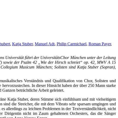
hubert
,
Katja Stuber
,
Manuel Adt
,
Philip Carmichael
,
Roman Payer
,
ns Universität führt der UniversitätsChor München unter der Leitung
7) sowie der Psalm 42 „Wie der Hirsch schreiet“
op. 42, MWV A 15
 Collegium Musicum München; Solisten sind Katja Stuber (Sopran),
sikalisches Verständnis und Qualifikation von Chor, Solisten und
 hervorzustechen. In dieser Hinsicht haben der über 250 Mann starke
nzen beträchtliche Arbeit geleistet.
ne Katja Stuber, deren Stimme sich einfühlsam und mit vielseitigem
n sind die Streicher, die mit dem Vibrato sehr sparsam umgingen und
s allerdings zu leichten Problemen in der Textverständlichkeit, nicht
er Dirigentin nicht im Zaum gehaltenen Orchesters, das die Sänger