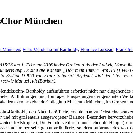
tsChor München
m München
,
Felix Mendelssohn-Bartholdy
,
Florence Losseau
,
Franz Sc
 2015/16 am 1. Februar 2016 in der Großen Aula der Ludwig Maximilia
hunderts auf. Es sind die Kantate „Hör mein Bitten“ WoO15 (1844/4
e in Es-Dur D 950 von Franz Schubert. Begleitet wird der Chor vom
) sowie Manuel Adt (Bariton).
delssohn- Bartholdy aufzuführen erfordert nicht nur eingehendes mu
r vielen Aufführungen und Tonträger-Einspielungen der genannten Werke
kademisten bestehende Collegium Musicum München, im Großen und Ga
hn-Bartholdy den Abend eröffnete, erlebte man zunächst eine souverä
er und mit großenteils ausgewogener Balance. Besonders hervorzuhebe
weiten Textstrophe („Die Feinde sie droh´n und heben ihr Haupt“) kam e
ste und immer sehr genau artikulierte, sondern aufgrund des von d