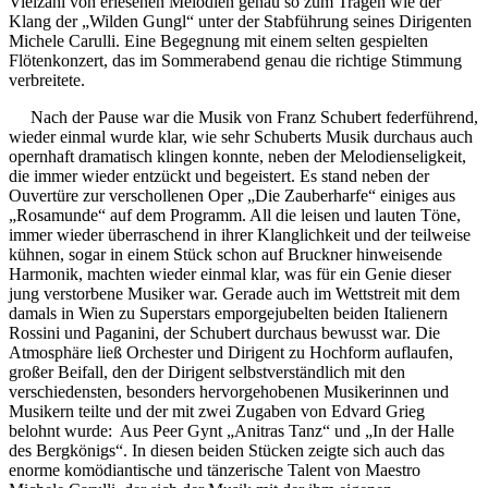
Vielzahl von erlesenen Melodien genau so zum Tragen wie der
Klang der „Wilden Gungl“ unter der Stabführung seines Dirigenten
Michele Carulli. Eine Begegnung mit einem selten gespielten
Flötenkonzert, das im Sommerabend genau die richtige Stimmung
verbreitete.
Nach der Pause war die Musik von Franz Schubert federführend,
wieder einmal wurde klar, wie sehr Schuberts Musik durchaus auch
opernhaft dramatisch klingen konnte, neben der Melodienseligkeit,
die immer wieder entzückt und begeistert. Es stand neben der
Ouvertüre zur verschollenen Oper „Die Zauberharfe“ einiges aus
„Rosamunde“ auf dem Programm. All die leisen und lauten Töne,
immer wieder überraschend in ihrer Klanglichkeit und der teilweise
kühnen, sogar in einem Stück schon auf Bruckner hinweisende
Harmonik, machten wieder einmal klar, was für ein Genie dieser
jung verstorbene Musiker war. Gerade auch im Wettstreit mit dem
damals in Wien zu Superstars emporgejubelten beiden Italienern
Rossini und Paganini, der Schubert durchaus bewusst war. Die
Atmosphäre ließ Orchester und Dirigent zu Hochform auflaufen,
großer Beifall, den der Dirigent selbstverständlich mit den
verschiedensten, besonders hervorgehobenen Musikerinnen und
Musikern teilte und der mit zwei Zugaben von Edvard Grieg
belohnt wurde: Aus Peer Gynt „Anitras Tanz“ und „In der Halle
des Bergkönigs“. In diesen beiden Stücken zeigte sich auch das
enorme komödiantische und tänzerische Talent von Maestro