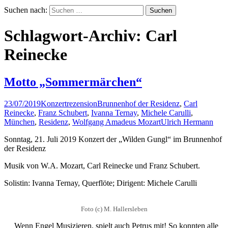
Suchen nach:
Schlagwort-Archiv: Carl
Reinecke
Motto „Sommermärchen“
23/07/2019
Konzertrezension
Brunnenhof der Residenz
,
Carl
Reinecke
,
Franz Schubert
,
Ivanna Ternay
,
Michele Carulli
,
München
,
Residenz
,
Wolfgang Amadeus Mozart
Ulrich Hermann
Sonntag, 21. Juli 2019 Konzert der „Wilden Gungl“ im Brunnenhof
der Residenz
Musik von W.A. Mozart, Carl Reinecke und Franz Schubert.
Solistin: Ivanna Ternay, Querflöte; Dirigent: Michele Carulli
Foto (c) M. Hallersleben
Wenn Engel Musizieren, spielt auch Petrus mit! So konnten alle