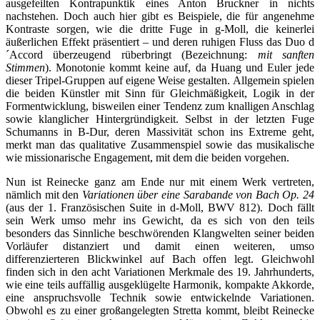
ausgefeilten Kontrapunktik eines Anton Bruckner in nichts
nachstehen. Doch auch hier gibt es Beispiele, die für angenehme
Kontraste sorgen, wie die dritte Fuge in g-Moll, die keinerlei
äußerlichen Effekt präsentiert – und deren ruhigen Fluss das Duo d
´Accord überzeugend rüberbringt (Bezeichnung:
mit sanften
Stimmen
). Monotonie kommt keine auf, da Huang und Euler jede
dieser Tripel-Gruppen auf eigene Weise gestalten. Allgemein spielen
die beiden Künstler mit Sinn für Gleichmäßigkeit, Logik in der
Formentwicklung, bisweilen einer Tendenz zum knalligen Anschlag
sowie klanglicher Hintergründigkeit. Selbst in der letzten Fuge
Schumanns in B-Dur, deren Massivität schon ins Extreme geht,
merkt man das qualitative Zusammenspiel sowie das musikalische
wie missionarische Engagement, mit dem die beiden vorgehen.
Nun ist Reinecke ganz am Ende nur mit einem Werk vertreten,
nämlich mit den
Variationen über eine Sarabande von Bach Op. 24
(aus der 1. Französischen Suite in d-Moll, BWV 812). Doch fällt
sein Werk umso mehr ins Gewicht, da es sich von den teils
besonders das Sinnliche beschwörenden Klangwelten seiner beiden
Vorläufer distanziert und damit einen weiteren, umso
differenzierteren Blickwinkel auf Bach offen legt. Gleichwohl
finden sich in den acht Variationen Merkmale des 19. Jahrhunderts,
wie eine teils auffällig ausgeklügelte Harmonik, kompakte Akkorde,
eine anspruchsvolle Technik sowie entwickelnde Variationen.
Obwohl es zu einer großangelegten Stretta kommt, bleibt Reinecke