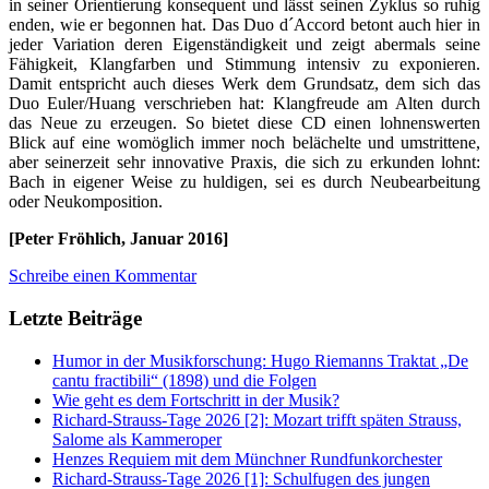
in seiner Orientierung konsequent und lässt seinen Zyklus so ruhig
enden, wie er begonnen hat. Das Duo d´Accord betont auch hier in
jeder Variation deren Eigenständigkeit und zeigt abermals seine
Fähigkeit, Klangfarben und Stimmung intensiv zu exponieren.
Damit entspricht auch dieses Werk dem Grundsatz, dem sich das
Duo Euler/Huang verschrieben hat: Klangfreude am Alten durch
das Neue zu erzeugen. So bietet diese CD einen lohnenswerten
Blick auf eine womöglich immer noch belächelte und umstrittene,
aber seinerzeit sehr innovative Praxis, die sich zu erkunden lohnt:
Bach in eigener Weise zu huldigen, sei es durch Neubearbeitung
oder Neukomposition.
[Peter Fröhlich, Januar 2016]
Schreibe einen Kommentar
Letzte Beiträge
Humor in der Musikforschung: Hugo Riemanns Traktat „De
cantu fractibili“ (1898) und die Folgen
Wie geht es dem Fortschritt in der Musik?
Richard-Strauss-Tage 2026 [2]: Mozart trifft späten Strauss,
Salome als Kammeroper
Henzes Requiem mit dem Münchner Rundfunkorchester
Richard-Strauss-Tage 2026 [1]: Schulfugen des jungen