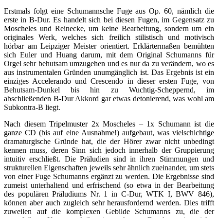
Erstmals folgt eine Schumannsche Fuge aus Op. 60, nämlich die
erste in B-Dur. Es handelt sich bei diesen Fugen, im Gegensatz zu
Moscheles und Reinecke, um keine Bearbeitung, sondern um ein
originales Werk, welches sich freilich stilistisch und motivisch
hörbar am Leipziger Meister orientiert. Erklärtermaßen bemühten
sich Euler und Huang darum, mit dem Original Schumanns für
Orgel sehr behutsam umzugehen und es nur da zu verändern, wo es
aus instrumentalen Gründen unumgänglich ist. Das Ergebnis ist ein
einziges Accelerando und Crescendo in dieser ersten Fuge, von
Behutsam-Dunkel bis hin zu Wuchtig-Scheppernd, im
abschließenden B-Dur Akkord gar etwas detonierend, was wohl am
Subkontra-B liegt.
Nach diesem Tripelmuster 2x Moscheles – 1x Schumann ist die
ganze CD (bis auf eine Ausnahme!) aufgebaut, was vielschichtige
dramaturgische Gründe hat, die der Hörer zwar nicht unbedingt
kennen muss, deren Sinn sich jedoch innerhalb der Gruppierung
intuitiv erschließt. Die Präludien sind in ihren Stimmungen und
strukturellen Eigenschaften jeweils sehr ähnlich zueinander, um stets
von einer Fuge Schumanns ergänzt zu werden. Die Ergebnisse sind
zumeist unterhaltend und erfrischend (so etwa in der Bearbeitung
des populären Präludiums Nr. 1 in C-Dur, WTK I, BWV 846),
können aber auch zugleich sehr herausfordernd werden. Dies trifft
zuweilen auf die komplexen Gebilde Schumanns zu, die der