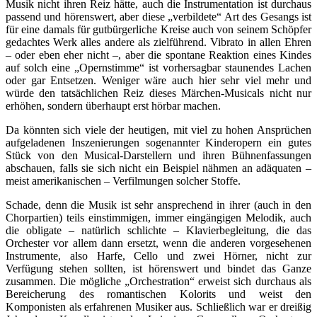
Musik nicht ihren Reiz hätte, auch die Instrumentation ist durchaus
passend und hörenswert, aber diese „verbildete“ Art des Gesangs ist
für eine damals für gutbürgerliche Kreise auch von seinem Schöpfer
gedachtes Werk alles andere als zielführend. Vibrato in allen Ehren
– oder eben eher nicht –, aber die spontane Reaktion eines Kindes
auf solch eine „Opernstimme“ ist vorhersagbar staunendes Lachen
oder gar Entsetzen. Weniger wäre auch hier sehr viel mehr und
würde den tatsächlichen Reiz dieses Märchen-Musicals nicht nur
erhöhen, sondern überhaupt erst hörbar machen.
Da könnten sich viele der heutigen, mit viel zu hohen Ansprüchen
aufgeladenen Inszenierungen sogenannter Kinderopern ein gutes
Stück von den Musical-Darstellern und ihren Bühnenfassungen
abschauen, falls sie sich nicht ein Beispiel nähmen an adäquaten –
meist amerikanischen – Verfilmungen solcher Stoffe.
Schade, denn die Musik ist sehr ansprechend in ihrer (auch in den
Chorpartien) teils einstimmigen, immer eingängigen Melodik, auch
die obligate – natürlich schlichte – Klavierbegleitung, die das
Orchester vor allem dann ersetzt, wenn die anderen vorgesehenen
Instrumente, also Harfe, Cello und zwei Hörner, nicht zur
Verfügung stehen sollten, ist hörenswert und bindet das Ganze
zusammen. Die mögliche „Orchestration“ erweist sich durchaus als
Bereicherung des romantischen Kolorits und weist den
Komponisten als erfahrenen Musiker aus. Schließlich war er dreißig