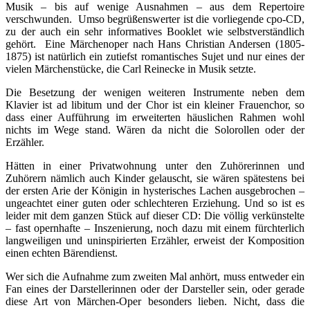
Musik – bis auf wenige Ausnahmen – aus dem Repertoire
verschwunden. Umso begrüßenswerter ist die vorliegende cpo-CD,
zu der auch ein sehr informatives Booklet wie selbstverständlich
gehört. Eine Märchenoper nach Hans Christian Andersen (1805-
1875) ist natürlich ein zutiefst romantisches Sujet und nur eines der
vielen Märchenstücke, die Carl Reinecke in Musik setzte.
Die Besetzung der wenigen weiteren Instrumente neben dem
Klavier ist ad libitum und der Chor ist ein kleiner Frauenchor, so
dass einer Aufführung im erweiterten häuslichen Rahmen wohl
nichts im Wege stand. Wären da nicht die Solorollen oder der
Erzähler.
Hätten in einer Privatwohnung unter den Zuhörerinnen und
Zuhörern nämlich auch Kinder gelauscht, sie wären spätestens bei
der ersten Arie der Königin in hysterisches Lachen ausgebrochen –
ungeachtet einer guten oder schlechteren Erziehung. Und so ist es
leider mit dem ganzen Stück auf dieser CD: Die völlig verkünstelte
– fast opernhafte – Inszenierung, noch dazu mit einem fürchterlich
langweiligen und uninspirierten Erzähler, erweist der Komposition
einen echten Bärendienst.
Wer sich die Aufnahme zum zweiten Mal anhört, muss entweder ein
Fan eines der Darstellerinnen oder der Darsteller sein, oder gerade
diese Art von Märchen-Oper besonders lieben. Nicht, dass die