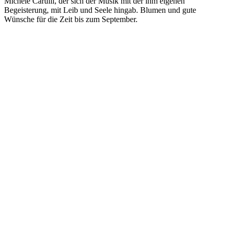
Michele Carulli, der sich der Musik mit der ihm eigenen
Begeisterung, mit Leib und Seele hingab. Blumen und gute
Wünsche für die Zeit bis zum September.