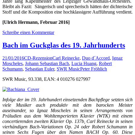
Jahre lang Kapellmeister des Leipziger Gewandhaus-Orchesters.
Bleibt als Fazit: Sängerisch und sprecherisch hätten der dichterische
Stoff und die Komposition eine hochklassigere Aufführung verdient.
[Ulrich Hermann, Februar 2016]
Schreibe einen Kommentar
Bach im Guckglas des 19. Jahrhunderts
21/01/2016
CD-Rezension
Carl Reinecke
,
Duo d´Accord
,
Ignaz
Moscheles
,
Johann Sebastian Bach
,
Lucia Huang
,
Robert
Schumann
,
Sebastian Euler
,
SWR Music
Peter Fröhlich
SWR Music, 93.338, EAN: 4 010276 027997
Infolge der im 19. Jahrhundert einsetzenden Bachpflege setzten sich
viele Musiker auch produktiv mit dem barocken Meister
auseinander, so Ignaz Moscheles in seinen Arrangements von
Präludien aus dem Wohltemperierten Klavier (WTK) mit einem
concertierenden zweiten Klavier Op. 137b, Carl Reinecke in seinen
vierhändigen Bach-Variationen Op. 24 oder Robert Schumann in
seinen Sechs Fugen über den Namen BACH Op. 60. Diese