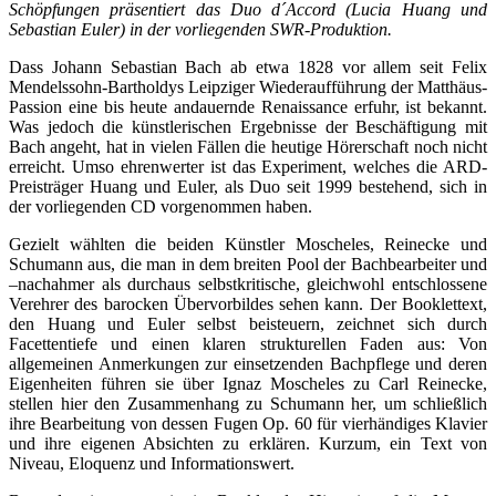
Schöpfungen präsentiert das Duo d´Accord (Lucia Huang und
Sebastian Euler) in der vorliegenden SWR-Produktion.
Dass Johann Sebastian Bach ab etwa 1828 vor allem seit Felix
Mendelssohn-Bartholdys Leipziger Wiederaufführung der Matthäus-
Passion eine bis heute andauernde Renaissance erfuhr, ist bekannt.
Was jedoch die künstlerischen Ergebnisse der Beschäftigung mit
Bach angeht, hat in vielen Fällen die heutige Hörerschaft noch nicht
erreicht. Umso ehrenwerter ist das Experiment, welches die ARD-
Preisträger Huang und Euler, als Duo seit 1999 bestehend, sich in
der vorliegenden CD vorgenommen haben.
Gezielt wählten die beiden Künstler Moscheles, Reinecke und
Schumann aus, die man in dem breiten Pool der Bachbearbeiter und
–nachahmer als durchaus selbstkritische, gleichwohl entschlossene
Verehrer des barocken Übervorbildes sehen kann. Der Booklettext,
den Huang und Euler selbst beisteuern, zeichnet sich durch
Facettentiefe und einen klaren strukturellen Faden aus: Von
allgemeinen Anmerkungen zur einsetzenden Bachpflege und deren
Eigenheiten führen sie über Ignaz Moscheles zu Carl Reinecke,
stellen hier den Zusammenhang zu Schumann her, um schließlich
ihre Bearbeitung von dessen Fugen Op. 60 für vierhändiges Klavier
und ihre eigenen Absichten zu erklären. Kurzum, ein Text von
Niveau, Eloquenz und Informationswert.