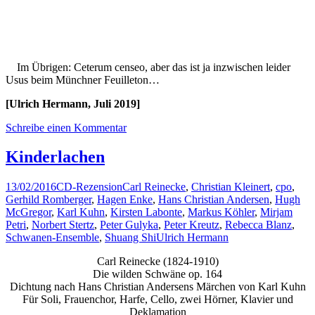
Im Übrigen: Ceterum censeo, aber das ist ja inzwischen leider
Usus beim Münchner Feuilleton…
[Ulrich Hermann, Juli 2019]
Schreibe einen Kommentar
Kinderlachen
13/02/2016
CD-Rezension
Carl Reinecke
,
Christian Kleinert
,
cpo
,
Gerhild Romberger
,
Hagen Enke
,
Hans Christian Andersen
,
Hugh
McGregor
,
Karl Kuhn
,
Kirsten Labonte
,
Markus Köhler
,
Mirjam
Petri
,
Norbert Stertz
,
Peter Gulyka
,
Peter Kreutz
,
Rebecca Blanz
,
Schwanen-Ensemble
,
Shuang Shi
Ulrich Hermann
Carl Reinecke (1824-1910)
Die wilden Schwäne op. 164
Dichtung nach Hans Christian Andersens Märchen von Karl Kuhn
Für Soli, Frauenchor, Harfe, Cello, zwei Hörner, Klavier und
Deklamation