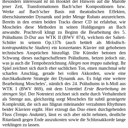
Besonders interessant ist im Booklet der Hinweis auf die Marotte
jener Zeit, Transformationen Bach’scher Kompositionen bzw.
Werke auf Bach’scher Basis mit theatralischen Effekten,
überschäumender Dynamik und jeder Menge Rubato anzureichern.
Bereits in den ersten beiden Tracks dieser CD ist erfahrbar, wie
Moscheles diese Methoden in seinen Huldigungen an Bach
anwandte. Prachtvoll klingt zu Beginn die Bearbeitung des 5.
Präludiums D-Dur aus WTK II (BWV 874), welchem der Salieri-
Schüler in seinem Op.137b (auch betitelt als
Melodisch-
kontrapunktische Studien
) ein konzertantes Klavier mit gehobenen
technischen Ansprüchen hinzufügt. Die Künstler betonen den
Schwung dieses nachgeschaffenen Präludiums, hetzen jedoch nie,
was ja auch die Tempobezeichnung
Allegro non troppo
nahelegt. Ihr
Spiel zeichnet sich durch eher sachlichen Ton, einen manchmal sehr
scharfen Anschlag, gerade bei vollen Akkorden, sowie eine
durchkalkulierte Strategie der Dynamik aus. Es folgt eine weitere
Bearbeitung Moscheles’, nämlich des 24. Präludiums in h-Moll aus
WTK I (BWV 869), mit dem Untertitel
Erste Bearbeitung im
strengen Styl
. Der Notentext zeichnet sich mehr durch Verhaltenheit
als Strenge aus, gleichzeitig sorgt Moscheles für subtil gesteigerte
Komplexität, die sich aus filigran miteinander verzahnten Rhythmen
beider Klaviere ergibt. Hier erzeugt das Duo einen durchgehenden
Fluss (Tempo
Andante
), lässt es sich aber nicht nehmen, deutliche
Ritardandi gegen Ende auszukosten sowie die Schlussakkorde lange
verklingen zu lassen.