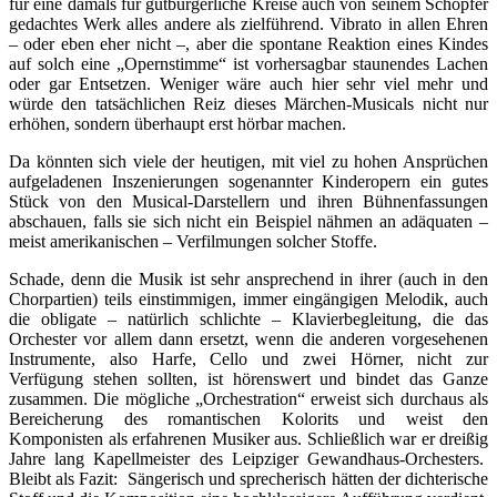
für eine damals für gutbürgerliche Kreise auch von seinem Schöpfer
gedachtes Werk alles andere als zielführend. Vibrato in allen Ehren
– oder eben eher nicht –, aber die spontane Reaktion eines Kindes
auf solch eine „Opernstimme“ ist vorhersagbar staunendes Lachen
oder gar Entsetzen. Weniger wäre auch hier sehr viel mehr und
würde den tatsächlichen Reiz dieses Märchen-Musicals nicht nur
erhöhen, sondern überhaupt erst hörbar machen.
Da könnten sich viele der heutigen, mit viel zu hohen Ansprüchen
aufgeladenen Inszenierungen sogenannter Kinderopern ein gutes
Stück von den Musical-Darstellern und ihren Bühnenfassungen
abschauen, falls sie sich nicht ein Beispiel nähmen an adäquaten –
meist amerikanischen – Verfilmungen solcher Stoffe.
Schade, denn die Musik ist sehr ansprechend in ihrer (auch in den
Chorpartien) teils einstimmigen, immer eingängigen Melodik, auch
die obligate – natürlich schlichte – Klavierbegleitung, die das
Orchester vor allem dann ersetzt, wenn die anderen vorgesehenen
Instrumente, also Harfe, Cello und zwei Hörner, nicht zur
Verfügung stehen sollten, ist hörenswert und bindet das Ganze
zusammen. Die mögliche „Orchestration“ erweist sich durchaus als
Bereicherung des romantischen Kolorits und weist den
Komponisten als erfahrenen Musiker aus. Schließlich war er dreißig
Jahre lang Kapellmeister des Leipziger Gewandhaus-Orchesters.
Bleibt als Fazit: Sängerisch und sprecherisch hätten der dichterische