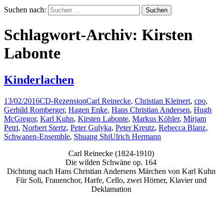
Suchen nach:
Schlagwort-Archiv: Kirsten
Labonte
Kinderlachen
13/02/2016
CD-Rezension
Carl Reinecke
,
Christian Kleinert
,
cpo
,
Gerhild Romberger
,
Hagen Enke
,
Hans Christian Andersen
,
Hugh
McGregor
,
Karl Kuhn
,
Kirsten Labonte
,
Markus Köhler
,
Mirjam
Petri
,
Norbert Stertz
,
Peter Gulyka
,
Peter Kreutz
,
Rebecca Blanz
,
Schwanen-Ensemble
,
Shuang Shi
Ulrich Hermann
Carl Reinecke (1824-1910)
Die wilden Schwäne op. 164
Dichtung nach Hans Christian Andersens Märchen von Karl Kuhn
Für Soli, Frauenchor, Harfe, Cello, zwei Hörner, Klavier und
Deklamation