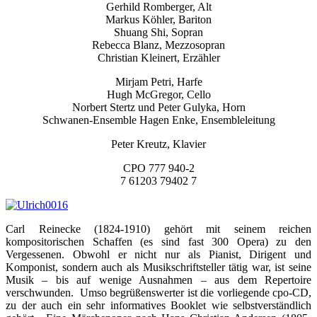
Gerhild Romberger, Alt
Markus Köhler, Bariton
Shuang Shi, Sopran
Rebecca Blanz, Mezzosopran
Christian Kleinert, Erzähler
Mirjam Petri, Harfe
Hugh McGregor, Cello
Norbert Stertz und Peter Gulyka, Horn
Schwanen-Ensemble Hagen Enke, Ensembleleitung
Peter Kreutz, Klavier
CPO 777 940-2
7 61203 79402 7
Carl Reinecke (1824-1910) gehört mit seinem reichen
kompositorischen Schaffen (es sind fast 300 Opera) zu den
Vergessenen. Obwohl er nicht nur als Pianist, Dirigent und
Komponist, sondern auch als Musikschriftsteller tätig war, ist seine
Musik – bis auf wenige Ausnahmen – aus dem Repertoire
verschwunden. Umso begrüßenswerter ist die vorliegende cpo-CD,
zu der auch ein sehr informatives Booklet wie selbstverständlich