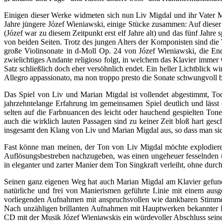
Einigen dieser Werke widmeten sich nun Liv Migdal und ihr Vater Ma
Jahre jüngere Józef Wieniawski, einige Stücke zusammen: Auf dieser 
(Józef war zu diesem Zeitpunkt erst elf Jahre alt) und das fünf Jah
von beiden Seiten. Trotz des jungen Alters der Komponisten sind die
große Violinsonate in d-Moll Op. 24 von Józef Wieniawski, die End
zwielichtiges Andante religioso folgt, in welchem das Klavier immer 
Satz schließlich doch eher versöhnlich endet. Ein heller Lichtblick 
Allegro appassionato, ma non troppo presto die Sonate schwungvoll 
Das Spiel von Liv und Marian Migdal ist vollendet abgestimmt, Toc
jahrzehntelange Erfahrung im gemeinsamen Spiel deutlich und lässt 
selten auf die Farbnuancen des leicht oder hauchend gespielten Tone
auch die wirklich lauten Passagen sind zu keiner Zeit bloß hart ges
insgesamt den Klang von Liv und Marian Migdal aus, so dass man sic
Fast könne man meinen, der Ton von Liv Migdal möchte explodieren,
Auflösungsbestreben nachzugeben, was einen ungeheuer fesselnden un
in eleganter und zarter Manier dem Ton Singkraft verleiht, ohne durch
Seinen ganz eigenen Weg hat auch Marian Migdal am Klavier gefunden
natürliche und frei von Manierismen geführte Linie mit einem aus
vorliegenden Aufnahmen mit anspruchsvollen wie dankbaren Stimmen 
Nach unzähligen brillanten Aufnahmen mit Hauptwerken bekannter 
CD mit der Musik Józef Wieniawskis ein würdevoller Abschluss seiner