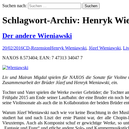
Suchen nach:
Schlagwort-Archiv: Henryk Wi
Der andere Wieniawski
20/02/2016
CD-Rezension
Henryk Wieniawski
,
Józef Wieniawski
,
Li
NAXOS 8.573404; EAN: 7 47313 34047 7
Liv und Mairan Migdal spielen für NAXOS die Sonate für Violine
Zusammenarbeit der Brüder Józef und Henryk Wieniawski, ein.
Tochter und Vater spielen die Werke zweier Gebrüder; die Tochter a
Frühjahr 2015 am Ende seiner Laufbahn: der eine Bruder ein noch he
seine Violinsonate als auch die in Kollaboration der beiden Brüder e
Warum Józef Wieniawski nach wie vor keine Beachtung in der Musikwe
studiert hat und nach Liszt der erste Pianist war, der alle Chopin
Vieuxtemps. Auch als Komponist schuf er gewichtige Werke, so unte
„Fantasie und Fuge“ und etliche andere Solo- und Kammermusikstüc