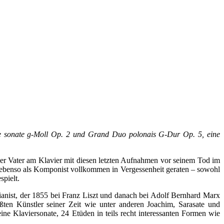
de sonate g-Moll Op. 2 und Grand Duo polonais G-Dur Op. 5, eine
der Vater am Klavier mit diesen letzten Aufnahmen vor seinem Tod im
d ebenso als Komponist vollkommen in Vergessenheit geraten – sowohl
spielt.
ianist, der 1855 bei Franz Liszt und danach bei Adolf Bernhard Marx
rößten Künstler seiner Zeit wie unter anderen Joachim, Sarasate und
e Klaviersonate, 24 Etüden in teils recht interessanten Formen wie