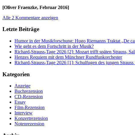
[Oliver Fraenzke, Februar 2016]
Alle 2 Kommentare anzeigen
Letzte Beiträge
Humor in der Musikforschung: Hugo Riemanns Traktat „De cant
Wie geht es dem Fortschritt in der Musik?
Richard-Strauss-Tage 2026 [2]: Mozart trifft späten Strauss, 
Henzes Requiem mit dem Münchner Rundfunkorchester
Richard-Strauss-Tage 2026 [1]: Schulfugen des jungen Straus
Kategorien
Anzeige
Buchrezension
CD-Rezension
Essay
Film-Rezension
Interview
Konzertrezension
Notenrezension