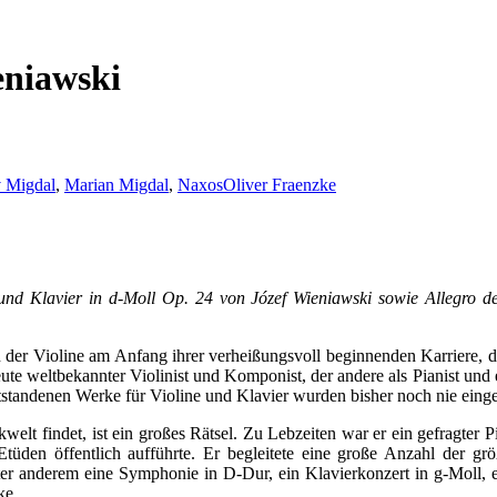
eniawski
v Migdal
,
Marian Migdal
,
Naxos
Oliver Fraenzke
 und Klavier in d-Moll Op. 24 von Józef Wieniawski sowie Allegro 
n der Violine am Anfang ihrer verheißungsvoll beginnenden Karriere, 
ute weltbekannter Violinist und Komponist, der andere als Pianist un
ntstandenen Werke für Violine und Klavier wurden bisher noch nie einge
lt findet, ist ein großes Rätsel. Zu Lebzeiten war er ein gefragter P
-Etüden öffentlich aufführte. Er begleitete eine große Anzahl der g
r anderem eine Symphonie in D-Dur, ein Klavierkonzert in g-Moll, ein
ke.