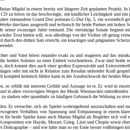
rian Migdal in einem bereits seit längerer Zeit geplanten Projekt. In
CD zu hören ist das beschwingte, mit kindlicher Leichtigkeit und (im p
re später entstandene Grand Duo polonais G-Dur Op. 5, ein wesentlich 
 Werke durchaus ausgereift und technisch für beide Partner mit hohen 
e seiner zwanziger Jahre entstand. Die viersätzige Sonate beginnt mi
wieder Trost bieten will, was allerdings von der Violine oft genug ver
wird durch den dritten Satz erreicht, ein knackiges und prägnantes Sche
beendet.
hter und Vater hören einander exakt zu und reagieren auf das musika
die beiden Solisten zu einer Einheit verschmelzen. Zwar sind beide re
s, doch kommt dies auch einer großen Expressivität und Extrovertiert
chlagen oder mit nicht in Relation zum Resultat stehender Kraft gesp
h komplett heimisch fühlen kann in der Ausdruckswelt der beiden Mus
 so erfüllt mit innerem Gefühl und Aussage ist er. Er wird in enor
d in allen verzweigten Wegen der Musik Wieniawskis mitreißenden Eff
 zu starken oder quantitativ zu häufigen Gebrauch die Wirkung zu nivel
. Er versuchte, sich als Spieler weitestgehend auszuschalten und nur 
gewogenen Verhältnis von Spannung und Entspannung in einem klaren 
für beide Spieler kann auch Marian Migdal als Begleiter sich voll e
Komponisten wie Haydn, Mozart, Grieg, Liszt und Chopin sowie eher
 Diskographie – und wie hätte man so ein Ende besser vollbringen kön