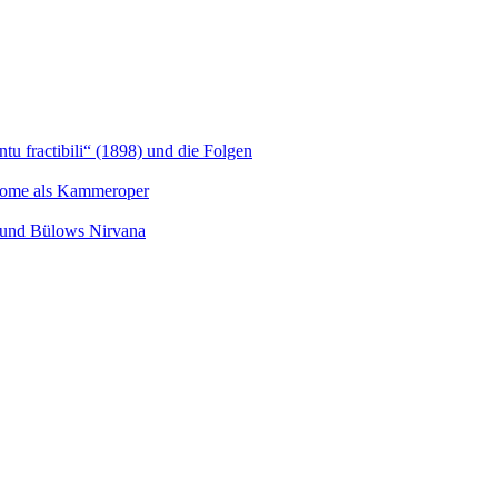
u fractibili“ (1898) und die Folgen
Salome als Kammeroper
s und Bülows Nirvana