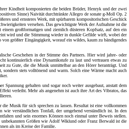
 ihrer Kindheit komponierten die beiden Brüder, Henryk und der zwei
ositiven Sinne) Naivität durchtränkte Allegro de sonate g-Moll Op. 2
größeres und ernsteres Werk, mit spürbarem kompositorischen Geschick
Schwierigkeiten versehen. Das gewichtigste Werk der Aufnahme ist die
t einem großformatigen und ziemlich düsteren Kopfsatz, auf den ein
neint wird und die Stimmung wieder in dunkle Gefilde wirft, wobei der
rzo von größter Eingängigkeit, worauf ein wildes, kaum zu bändigendes
lische Geschehen in der Stimme des Partners. Hier wird jahre- oder
cht kontinuierlich eine Dynamikstufe zu laut und vertrauen etwas zu
heit zu Gute, die die Musik unmittelbar an den Hörer heranträgt. Und
ielt, sondern stets volltönend und warm. Solch eine Wärme macht auch
iker.
mer Spannung gehalten und sogar noch weiter ausgebaut, anstatt dem
ekt verleiht. Mehr als angenehm ist auch ihre Art des Vibratos, das
lieren.
die Musik für sich sprechen zu lassen. Resultat ist eine vollkommen
wie verständlichen Tonfall, der umgehend verständlich ist. In den
ntfalten und sein enormes Können noch einmal unter Beweis stellen.
 unbekannten Größen wie Adolf Wiklund oder Franz Berwald ist die
nen als im Kreise der Familie.