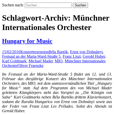
Suchen nach:
Schlagwort-Archiv: Münchner
Internationales Orchester
Hungary for Music
15/02/2016
Konzertrezension
Béla Bartók
,
Ernst von Dohnányi
,
Festsaal an der Maria-Ward-Straße 5
,
Franz Liszt
,
Gerold Huber
,
Karl Goldmark
,
Michael Mader
,
MIO
,
Münchner Internationales
Orchester
Oliver Fraenzke
Im Festsaal an der Maria-Ward-Straße 5 findet am 12. und 13.
Februar das diesjährige Konzert des Münchner Internationalen
Orchesters, des MIO, mit dem unmissverständlichen Titel „Hungary
for Music“ statt. Auf dem Programm des von Michael Mader
geleiteten Klangkörpers steht das Vorspiel zu „Die Königin von
Saba“ Karl Goldmarks neben Béla Bartóks drittem Klavierkonzert,
sodann die Ruralia Hungarica von Ernst von Dohnányi sowie aus
der Feder von Franz Liszt Les Préludes. Solist des Abends ist
Gerold Huber.