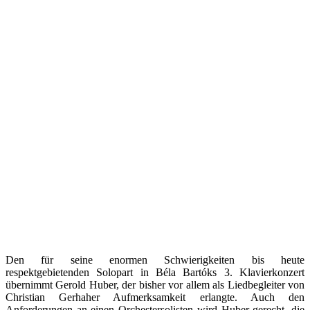
Den für seine enormen Schwierigkeiten bis heute
respektgebietenden Solopart in Béla Bartóks 3. Klavierkonzert
übernimmt Gerold Huber, der bisher vor allem als Liedbegleiter von
Christian Gerhaher Aufmerksamkeit erlangte. Auch den
Anforderungen an einen Orchestersolisten wird Huber gerecht, die