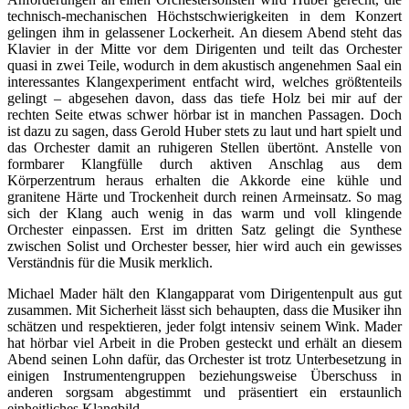
technisch-mechanischen Höchstschwierigkeiten in dem Konzert
gelingen ihm in gelassener Lockerheit. An diesem Abend steht das
Klavier in der Mitte vor dem Dirigenten und teilt das Orchester
quasi in zwei Teile, wodurch in dem akustisch angenehmen Saal ein
interessantes Klangexperiment entfacht wird, welches größtenteils
gelingt – abgesehen davon, dass das tiefe Holz bei mir auf der
rechten Seite etwas schwer hörbar ist in manchen Passagen. Doch
ist dazu zu sagen, dass Gerold Huber stets zu laut und hart spielt und
das Orchester damit an ruhigeren Stellen übertönt. Anstelle von
formbarer Klangfülle durch aktiven Anschlag aus dem
Körperzentrum heraus erhalten die Akkorde eine kühle und
granitene Härte und Trockenheit durch reinen Armeinsatz. So mag
sich der Klang auch wenig in das warm und voll klingende
Orchester einpassen. Erst im dritten Satz gelingt die Synthese
zwischen Solist und Orchester besser, hier wird auch ein gewisses
Verständnis für die Musik merklich.
Michael Mader hält den Klangapparat vom Dirigentenpult aus gut
zusammen. Mit Sicherheit lässt sich behaupten, dass die Musiker ihn
schätzen und respektieren, jeder folgt intensiv seinem Wink. Mader
hat hörbar viel Arbeit in die Proben gesteckt und erhält an diesem
Abend seinen Lohn dafür, das Orchester ist trotz Unterbesetzung in
einigen Instrumentengruppen beziehungsweise Überschuss in
anderen sorgsam abgestimmt und präsentiert ein erstaunlich
einheitliches Klangbild.