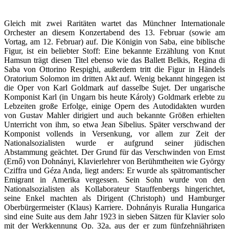
Gleich mit zwei Raritäten wartet das Münchner Internationale
Orchester an diesem Konzertabend des 13. Februar (sowie am
Vortag, am 12. Februar) auf. Die Königin von Saba, eine biblische
Figur, ist ein beliebter Stoff: Eine bekannte Erzählung von Knut
Hamsun trägt diesen Titel ebenso wie das Ballett Belkis, Regina di
Saba von Ottorino Respighi, außerdem tritt die Figur in Händels
Oratorium Solomon im dritten Akt auf. Wenig bekannt hingegen ist
die Oper von Karl Goldmark auf dasselbe Sujet. Der ungarische
Komponist Karl (in Ungarn bis heute Károly) Goldmark erlebte zu
Lebzeiten große Erfolge, einige Opern des Autodidakten wurden
von Gustav Mahler dirigiert und auch bekannte Größen erhielten
Unterricht von ihm, so etwa Jean Sibelius. Später verschwand der
Komponist vollends in Versenkung, vor allem zur Zeit der
Nationalsozialisten wurde er aufgrund seiner jüdischen
Abstammung geächtet. Der Grund für das Verschwinden von Ernst
(Ernő) von Dohnányi, Klavierlehrer von Berühmtheiten wie György
Cziffra und Géza Anda, liegt anders: Er wurde als spätromantischer
Emigrant in Amerika vergessen. Sein Sohn wurde von den
Nationalsozialisten als Kollaborateur Stauffenbergs hingerichtet,
seine Enkel machten als Dirigent (Christoph) und Hamburger
Oberbürgermeister (Klaus) Karriere. Dohnányis Ruralia Hungarica
sind eine Suite aus dem Jahr 1923 in sieben Sätzen für Klavier solo
mit der Werkkennung Op. 32a, aus der er zum fünfzehnjährigen