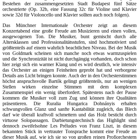
Bestehen der zusammengesetzten Stadt Budapest fünf Sätze
orchestrierte (Op. 32b, eine Fassung 32c für Violine und Klavier
sowie 32d für Violoncello und Klavier sollten auch noch folgen).
Das Münchner Internationale Orchester zeigt an diesem
Konzertabend eine große Freude am Musizieren und einen vollen,
ausgewogenen Ton. Die Musiker, bunt gemischt durch alle
Altersklassen und Professionalitätsstufen, sind hochmotiviert und
größtenteils auf einem wahrlich beachtlichen Niveau. Bei der Musik
von Goldmark scheinen sich manche noch etwas warmzuspielen
und die Synchronizität ist nicht durchgängig vorhanden, doch schon
hier zeigt sich ein warmer Klang und es wird deutlich, wie intensiv
das Orchester an einigen Feinheiten geprobt hat und verborgene
Details ans Licht bringen konnte. Auch der in den Orchesterstimmen
höchst anspruchsvolle Bartók gelingt größtenteils, nur an wenigen
Stellen wirken einzelne Stimmen mit dem komplexen
Zusammenspiel ein wenig überfordert. Spätestens nach der Pause
kommen die Musiker voll zum Zug und können ihre Qualitäten
präsentieren. Die Ruralia Hungarica Dohnányis erhalten
schwungvollen Glanz und sanfte Kantabilität zugleich, das Blech
darf wie überall kraftvoll schmettern und das Holz besticht durch
virtuose Solopassagen. Darbietungstechnisch das Highlight sind
dennoch zweifelsohne Les Préludes von Franz Liszt, in diesem
bekannten Stück in vertrauter Tonsprache kommt eine Freude an
dieser Musik auf, wie ich sie so von großen reinen Profiorchestern