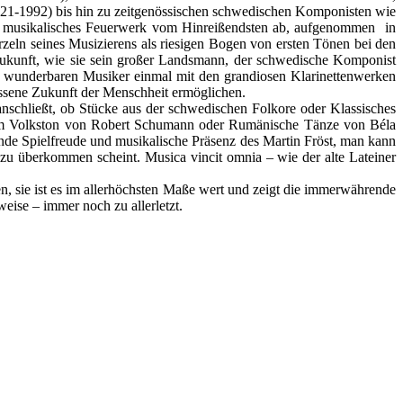
21-1992) bis hin zu zeitgenössischen schwedischen Komponisten wie
ein musikalisches Feuerwerk vom Hinreißendsten ab, aufgenommen in
zeln seines Musizierens als riesigen Bogen von ersten Tönen bei den
 Zukunft, wie sie sein großer Landsmann, der schwedische Komponist
n wunderbaren Musiker einmal mit den grandiosen Klarinettenwerken
ossene Zukunft der Menschheit ermöglichen.
anschließt, ob Stücke aus der schwedischen Folkore oder Klassisches
im Volkston von Robert Schumann oder Rumänische Tänze von Béla
nde Spielfreude und musikalische Präsenz des Martin Fröst, man kann
 zu überkommen scheint. Musica vincit omnia – wie der alte Lateiner
en, sie ist es im allerhöchsten Maße wert und zeigt die immerwährende
eise – immer noch zu allerletzt.