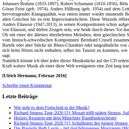
Johannes Brahms (1833-1897), Robert Schumann (1810-1856), Béla B
Göran Fröst (geb. 1974), Anders Hillborg (geb. 1954) und dem Let
hervorragender Klangqualität, was einem immer wieder staunende Bew
alten Griechen bis zu rein Improvisatorischem. Diese Wurzeln öffn
Anders Eliasson (1947-2013), in seinen Kompositionen schon aufge
von Eliasson, und dürfen Zeugen sein, wie beide durch dieses Tor d
Ob mit einer der ältesten überlieferten Melodien, dem griechischen
vom finnisch-schwedischen Komponisten Bernhard Crusell zusamm
Bartók oder aber Stücke im Blues-Charakter oder tangoähnliche von 
sich beim Hören nicht enthalten, selber ins Tanzen zu kommen, wie 
sagt.
Natürlich könnte ich über jedes dieser Musikstücke auf der CD seiten
Kraft wahrer Musik als einer diese Welt wenigstens eine Zeit lang tr
[Ulrich Hermann, Februar 2016]
Schreibe einen Kommentar
Letzte Beiträge
Wie geht es dem Fortschritt in der Musik?
Richard-Strauss-Tage 2026 [2]: Mozart trifft späten Strauss, 
Henzes Requiem mit dem Münchner Rundfunkorchester
Richard-Strauss-Tage 2026 [1]: Schulfugen des jungen Straus
Die Pianistin Beth Levin – tief durchdrungenes Musizieren (Mo