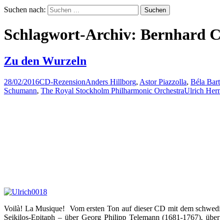
Suchen nach:
Schlagwort-Archiv: Bernhard C
Zu den Wurzeln
28/02/2016
CD-Rezension
Anders Hillborg
,
Astor Piazzolla
,
Béla Bar
Schumann
,
The Royal Stockholm Philharmonic Orchestra
Ulrich He
Voilà! La Musique! Vom ersten Ton auf dieser CD mit dem schwedisc
Seikilos-Epitaph – über Georg Philipp Telemann (1681-1767), übe