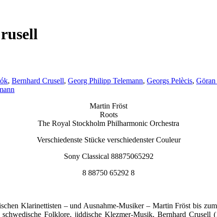
rusell
tók
,
Bernhard Crusell
,
Georg Philipp Telemann
,
Georgs Pelècis
,
Göran 
rmann
Martin Fröst
Roots
The Royal Stockholm Philharmonic Orchestra
Verschiedenste Stücke verschiedenster Couleur
Sony Classical 88875065292
8 88750 65292 8
hen Klarinettisten – und Ausnahme-Musiker – Martin Fröst bis zum l
r schwedische Folklore, jiddische Klezmer-Musik, Bernhard Crusell 