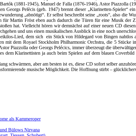
artók (1881-1945), Manuel de Falla (1876-1946), Astor Piazzolla (19
ten Georgs Pelècis (geb. 1947) brennt dieser „Klarinetten-Spieler“ 
underung „abnötigt“. Er selbst beschreibt seine „roots“, also die Wur
en für Martin Fröst eben auch dadurch die Türen für eine Musik der
stoßen hat. Vielleicht hören wir demnächst auf einer neuen CD diese
urchgehen und uns einen musikalischen Ausblick in eine noch unerschl
 Seikilos-Lied, dem sich ein Stück von Hildegard von Bingen nahtlos 
en mit dem Royael Stockholm Philharmonic Orchstra, die 5 Stücke 
Astor Piazzolla oder Georgs Pelécics, immer überzeugt die überwältige
es dem Klarinettisten ja auch beim Spielen auf dem blauen Coverbild
lang schwärmen, aber am besten ist es, diese CD sofort selber anzuhör
ansformierende musische Möglichkeit. Die Hoffnung stirbt – glücklicherw
Salome als Kammeroper
s und Bülows Nirvana
zart, Tiessen, Schubert)