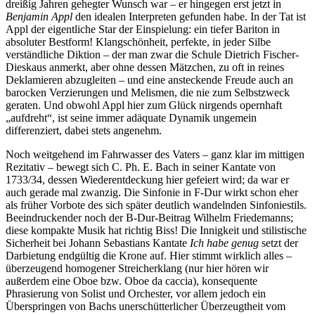
dreißig Jahren gehegter Wunsch war – er hingegen erst jetzt in
Benjamin Appl
den idealen Interpreten gefunden habe. In der Tat ist
Appl der eigentliche Star der Einspielung: ein tiefer Bariton in
absoluter Bestform! Klangschönheit, perfekte, in jeder Silbe
verständliche Diktion – der man zwar die Schule Dietrich Fischer-
Dieskaus anmerkt, aber ohne dessen Mätzchen, zu oft in reines
Deklamieren abzugleiten – und eine ansteckende Freude auch an
barocken Verzierungen und Melismen, die nie zum Selbstzweck
geraten. Und obwohl Appl hier zum Glück nirgends opernhaft
„aufdreht“, ist seine immer adäquate Dynamik ungemein
differenziert, dabei stets angenehm.
Noch weitgehend im Fahrwasser des Vaters – ganz klar im mittigen
Rezitativ – bewegt sich C. Ph. E. Bach in seiner Kantate von
1733/34, dessen Wiederentdeckung hier gefeiert wird; da war er
auch gerade mal zwanzig. Die Sinfonie in F-Dur wirkt schon eher
als früher Vorbote des sich später deutlich wandelnden Sinfoniestils.
Beeindruckender noch der B-Dur-Beitrag Wilhelm Friedemanns;
diese kompakte Musik hat richtig Biss! Die Innigkeit und stilistische
Sicherheit bei Johann Sebastians Kantate
Ich habe genug
setzt der
Darbietung endgültig die Krone auf. Hier stimmt wirklich alles –
überzeugend homogener Streicherklang (nur hier hören wir
außerdem eine Oboe bzw. Oboe da caccia), konsequente
Phrasierung von Solist und Orchester, vor allem jedoch ein
Überspringen von Bachs unerschütterlicher Überzeugtheit vom