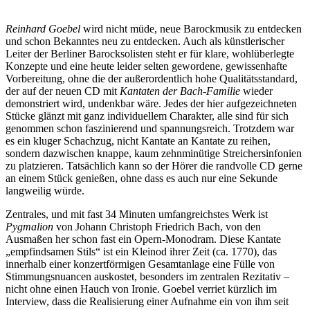
Reinhard Goebel
wird nicht müde, neue Barockmusik zu entdecken
und schon Bekanntes neu zu entdecken. Auch als künstlerischer
Leiter der Berliner Barocksolisten steht er für klare, wohlüberlegte
Konzepte und eine heute leider selten gewordene, gewissenhafte
Vorbereitung, ohne die der außerordentlich hohe Qualitätsstandard,
der auf der neuen CD mit
Kantaten der Bach-Familie
wieder
demonstriert wird, undenkbar wäre. Jedes der hier aufgezeichneten
Stücke glänzt mit ganz individuellem Charakter, alle sind für sich
genommen schon faszinierend und spannungsreich. Trotzdem war
es ein kluger Schachzug, nicht Kantate an Kantate zu reihen,
sondern dazwischen knappe, kaum zehnminütige Streichersinfonien
zu platzieren. Tatsächlich kann so der Hörer die randvolle CD gerne
an einem Stück genießen, ohne dass es auch nur eine Sekunde
langweilig würde.
Zentrales, und mit fast 34 Minuten umfangreichstes Werk ist
Pygmalion
von Johann Christoph Friedrich Bach, von den
Ausmaßen her schon fast ein Opern-Monodram. Diese Kantate
„empfindsamen Stils“ ist ein Kleinod ihrer Zeit (ca. 1770), das
innerhalb einer konzertförmigen Gesamtanlage eine Fülle von
Stimmungsnuancen auskostet, besonders im zentralen Rezitativ –
nicht ohne einen Hauch von Ironie. Goebel verriet kürzlich im
Interview, dass die Realisierung einer Aufnahme ein von ihm seit