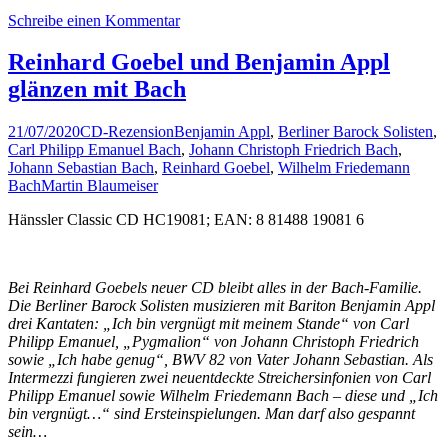
Schreibe einen Kommentar
Reinhard Goebel und Benjamin Appl
glänzen mit Bach
21/07/2020
CD-Rezension
Benjamin Appl
,
Berliner Barock Solisten
,
Carl Philipp Emanuel Bach
,
Johann Christoph Friedrich Bach
,
Johann Sebastian Bach
,
Reinhard Goebel
,
Wilhelm Friedemann
Bach
Martin Blaumeiser
Hänssler Classic CD HC19081; EAN: 8 81488 19081 6
Bei Reinhard Goebels neuer CD bleibt alles in der Bach-Familie.
Die Berliner Barock Solisten musizieren mit Bariton Benjamin Appl
drei Kantaten: „Ich bin vergnügt mit meinem Stande“ von Carl
Philipp Emanuel, „Pygmalion“ von Johann Christoph Friedrich
sowie „Ich habe genug“, BWV 82 von Vater Johann Sebastian. Als
Intermezzi fungieren zwei neuentdeckte Streichersinfonien von Carl
Philipp Emanuel sowie Wilhelm Friedemann Bach – diese und „Ich
bin vergnügt…“ sind Ersteinspielungen. Man darf also gespannt
sein…