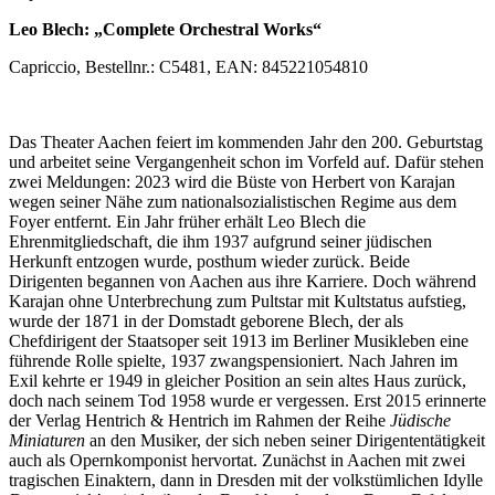
Leo Blech: „Complete Orchestral Works“
Capriccio, Bestellnr.: C5481, EAN: 845221054810
Das Theater Aachen feiert im kommenden Jahr den 200. Geburtstag
und arbeitet seine Vergangenheit schon im Vorfeld auf. Dafür stehen
zwei Meldungen: 2023 wird die Büste von Herbert von Karajan
wegen seiner Nähe zum nationalsozialistischen Regime aus dem
Foyer entfernt. Ein Jahr früher erhält Leo Blech die
Ehrenmitgliedschaft, die ihm 1937 aufgrund seiner jüdischen
Herkunft entzogen wurde, posthum wieder zurück. Beide
Dirigenten begannen von Aachen aus ihre Karriere. Doch während
Karajan ohne Unterbrechung zum Pultstar mit Kultstatus aufstieg,
wurde der 1871 in der Domstadt geborene Blech, der als
Chefdirigent der Staatsoper seit 1913 im Berliner Musikleben eine
führende Rolle spielte, 1937 zwangspensioniert. Nach Jahren im
Exil kehrte er 1949 in gleicher Position an sein altes Haus zurück,
doch nach seinem Tod 1958 wurde er vergessen. Erst 2015 erinnerte
der Verlag Hentrich & Hentrich im Rahmen der Reihe
J
üdische
Miniaturen
an den Musiker, der sich neben seiner Dirigententätigkeit
auch als Opernkomponist hervortat. Zunächst in Aachen mit zwei
tragischen Einaktern, dann in Dresden mit der volkstümlichen Idylle