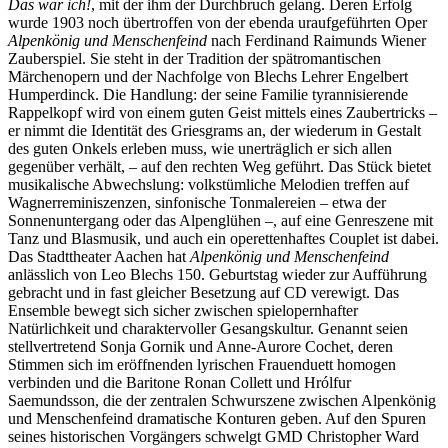
Das war ich!
, mit der ihm der Durchbruch gelang. Deren Erfolg
wurde 1903 noch übertroffen von der ebenda uraufgeführten Oper
Alpenkönig und Menschenfeind
nach Ferdinand Raimunds Wiener
Zauberspiel. Sie steht in der Tradition der spätromantischen
Märchenopern und der Nachfolge von Blechs Lehrer Engelbert
Humperdinck. Die Handlung: der seine Familie tyrannisierende
Rappelkopf wird von einem guten Geist mittels eines Zaubertricks –
er nimmt die Identität des Griesgrams an, der wiederum in Gestalt
des guten Onkels erleben muss, wie unerträglich er sich allen
gegenüber verhält, – auf den rechten Weg geführt. Das Stück bietet
musikalische Abwechslung: volkstümliche Melodien treffen auf
Wagnerreminiszenzen, sinfonische Tonmalereien – etwa der
Sonnenuntergang oder das Alpenglühen –, auf eine Genreszene mit
Tanz und Blasmusik, und auch ein operettenhaftes Couplet ist dabei.
Das Stadttheater Aachen hat
Alpenkönig und Menschenfeind
anlässlich von Leo Blechs 150. Geburtstag wieder zur Aufführung
gebracht und in fast gleicher Besetzung auf CD verewigt. Das
Ensemble bewegt sich sicher zwischen spielopernhafter
Natürlichkeit und charaktervoller Gesangskultur. Genannt seien
stellvertretend Sonja Gornik und Anne-Aurore Cochet, deren
Stimmen sich im eröffnenden lyrischen Frauenduett homogen
verbinden und die Baritone Ronan Collett und Hrólfur
Saemundsson, die der zentralen Schwurszene zwischen Alpenkönig
und Menschenfeind dramatische Konturen geben. Auf den Spuren
seines historischen Vorgängers schwelgt GMD Christopher Ward