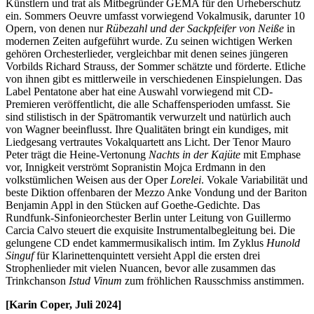
Künstlern und trat als Mitbegründer GEMA für den Urheberschutz
ein. Sommers Oeuvre umfasst vorwiegend Vokalmusik, darunter 10
Opern, von denen nur
Rübezahl und der Sackpfeifer von Neiße
in
modernen Zeiten aufgeführt wurde. Zu seinen wichtigen Werken
gehören Orchesterlieder, vergleichbar mit denen seines jüngeren
Vorbilds Richard Strauss, der Sommer schätzte und förderte. Etliche
von ihnen gibt es mittlerweile in verschiedenen Einspielungen. Das
Label Pentatone aber hat eine Auswahl vorwiegend mit CD-
Premieren veröffentlicht, die alle Schaffensperioden umfasst. Sie
sind stilistisch in der Spätromantik verwurzelt und natürlich auch
von Wagner beeinflusst. Ihre Qualitäten bringt ein kundiges, mit
Liedgesang vertrautes Vokalquartett ans Licht. Der Tenor Mauro
Peter trägt die Heine-Vertonung
Nachts in der Kajüte
mit Emphase
vor, Innigkeit verströmt Sopranistin Mojca Erdmann in den
volkstümlichen Weisen aus der Oper
Lorelei
. Vokale Variabilität und
beste Diktion offenbaren der Mezzo Anke Vondung und der Bariton
Benjamin Appl in den Stücken auf Goethe-Gedichte. Das
Rundfunk-Sinfonieorchester Berlin unter Leitung von Guillermo
Carcia Calvo steuert die exquisite Instrumentalbegleitung bei. Die
gelungene CD endet kammermusikalisch intim. Im Zyklus
Hunold
Singuf
für Klarinettenquintett versieht Appl die ersten drei
Strophenlieder mit vielen Nuancen, bevor alle zusammen das
Trinkchanson
Istud Vinum
zum fröhlichen Rausschmiss anstimmen.
[Karin Coper, Juli 2024]