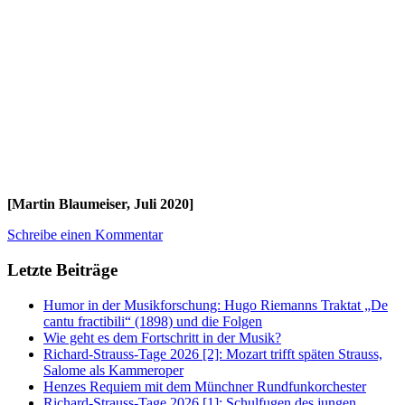
[Martin Blaumeiser, Juli 2020]
Schreibe einen Kommentar
Letzte Beiträge
Humor in der Musikforschung: Hugo Riemanns Traktat „De
cantu fractibili“ (1898) und die Folgen
Wie geht es dem Fortschritt in der Musik?
Richard-Strauss-Tage 2026 [2]: Mozart trifft späten Strauss,
Salome als Kammeroper
Henzes Requiem mit dem Münchner Rundfunkorchester
Richard-Strauss-Tage 2026 [1]: Schulfugen des jungen