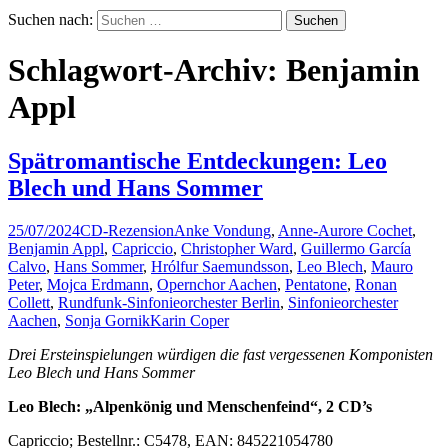
Suchen nach:
Schlagwort-Archiv: Benjamin
Appl
Spätromantische Entdeckungen: Leo
Blech und Hans Sommer
25/07/2024
CD-Rezension
Anke Vondung
,
Anne-Aurore Cochet
,
Benjamin Appl
,
Capriccio
,
Christopher Ward
,
Guillermo García
Calvo
,
Hans Sommer
,
Hrólfur Saemundsson
,
Leo Blech
,
Mauro
Peter
,
Mojca Erdmann
,
Opernchor Aachen
,
Pentatone
,
Ronan
Collett
,
Rundfunk-Sinfonieorchester Berlin
,
Sinfonieorchester
Aachen
,
Sonja Gornik
Karin Coper
Drei Ersteinspielungen würdigen die fast vergessenen Komponisten
Leo Blech und Hans Sommer
Leo Blech: „Alpenkönig und Menschenfeind“, 2 CD’s
Capriccio; Bestellnr.: C5478, EAN: 845221054780