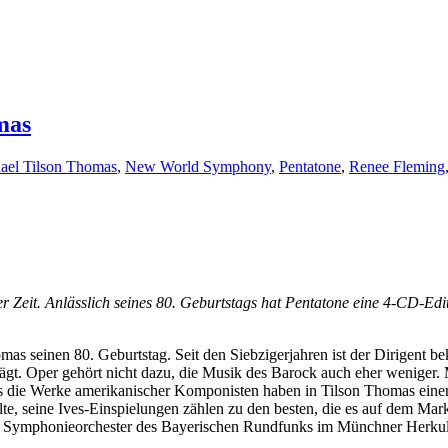
mas
ael Tilson Thomas
,
New World Symphony
,
Pentatone
,
Renee Fleming
Zeit. Anlässlich seines 80. Geburtstags hat Pentatone eine 4-CD-Editi
 seinen 80. Geburtstag. Seit den Siebzigerjahren ist der Dirigent bek
prägt. Oper gehört nicht dazu, die Musik des Barock auch eher weniger
ers die Werke amerikanischer Komponisten haben in Tilson Thomas eine
lte, seine Ives-Einspielungen zählen zu den besten, die es auf dem Mar
t dem Symphonieorchester des Bayerischen Rundfunks im Münchner Herku