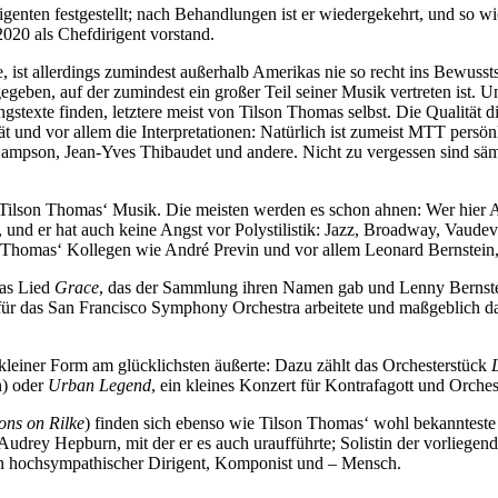
genten festgestellt; nach Behandlungen ist er wiedergekehrt, und so wi
20 als Chefdirigent vorstand.
ist allerdings zumindest außerhalb Amerikas nie so recht ins Bewusstse
geben, auf der zumindest ein großer Teil seiner Musik vertreten ist. 
texte finden, letztere meist von Tilson Thomas selbst. Die Qualität di
 vor allem die Interpretationen: Natürlich ist zumeist MTT persönlich 
pson, Jean-Yves Thibaudet und andere. Nicht zu vergessen sind sämtl
lson Thomas‘ Musik. Die meisten werden es schon ahnen: Wer hier Av
nd er hat auch keine Angst vor Polystilistik: Jazz, Broadway, Vaudevill
 Thomas‘ Kollegen wie André Previn und vor allem Leonard Bernstein,
das Lied
Grace
, das der Sammlung ihren Namen gab und Lenny Bernstei
für das San Francisco Symphony Orchestra arbeitete und maßgeblich dara
v) kleiner Form am glücklichsten äußerte: Dazu zählt das Orchesterstück
n) oder
Urban Legend
, ein kleines Konzert für Kontrafagott und Orches
ons on Rilke
) finden sich ebenso wie Tilson Thomas‘ wohl bekanntes
 Audrey Hepburn, mit der er es auch uraufführte; Solistin der vorliege
in hochsympathischer Dirigent, Komponist und – Mensch.