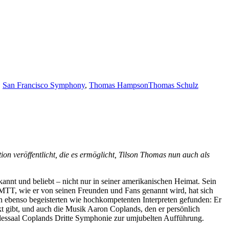
,
San Francisco Symphony
,
Thomas Hampson
Thomas Schulz
on veröffentlicht, die es ermöglicht, Tilson Thomas nun auch als
annt und beliebt – nicht nur in seiner amerikanischen Heimat. Sein
. MTT, wie er von seinen Freunden und Fans genannt wird, hat sich
n ebenso begeisterten wie hochkompetenten Interpreten gefunden: Er
kt gibt, und auch die Musik Aaron Coplands, den er persönlich
lessaal Coplands Dritte Symphonie zur umjubelten Aufführung.