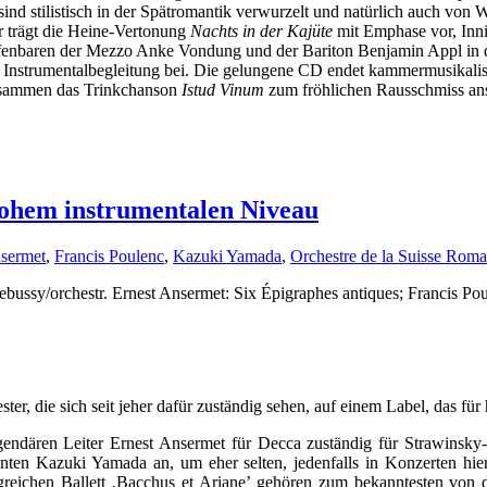
ind stilistisch in der Spätromantik verwurzelt und natürlich auch von W
r trägt die Heine-Vertonung
Nachts in der Kajüte
mit Emphase vor, Inni
 offenbaren der Mezzo Anke Vondung und der Bariton Benjamin Appl in
te Instrumentalbegleitung bei. Die gelungene CD endet kammermusikali
 zusammen das Trinkchanson
Istud Vinum
zum fröhlichen Rausschmiss an
 hohem instrumentalen Niveau
nsermet
,
Francis Poulenc
,
Kazuki Yamada
,
Orchestre de la Suisse Rom
ebussy/orchestr. Ernest Ansermet: Six Épigraphes antiques; Francis Po
er, die sich seit jeher dafür zuständig sehen, auf einem Label, das für
endären Leiter Ernest Ansermet für Decca zuständig für Strawinsky-A
nten Kazuki Yamada an, um eher selten, jedenfalls in Konzerten hi
greichen Ballett ‚Bacchus et Ariane’ gehören zum bekanntesten von di