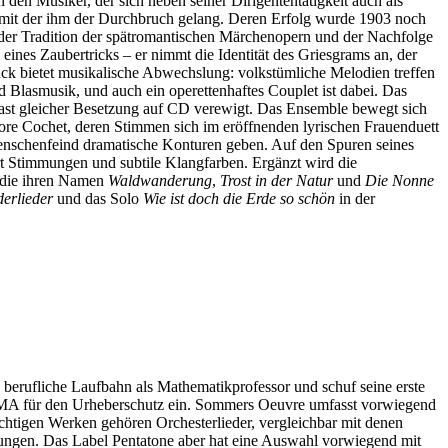
 den Musiker, der sich neben seiner Dirigententätigkeit auch als
 mit der ihm der Durchbruch gelang. Deren Erfolg wurde 1903 noch
der Tradition der spätromantischen Märchenopern und der Nachfolge
ines Zaubertricks – er nimmt die Identität des Griesgrams an, der
tück bietet musikalische Abwechslung: volkstümliche Melodien treffen
Blasmusik, und auch ein operettenhaftes Couplet ist dabei. Das
fast gleicher Besetzung auf CD verewigt. Das Ensemble bewegt sich
rore Cochet, deren Stimmen sich im eröffnenden lyrischen Frauenduett
nschenfeind dramatische Konturen geben. Auf den Spuren seines
t Stimmungen und subtile Klangfarben. Ergänzt wird die
, die ihren Namen
Waldwanderung
,
Trost in der Natur
und
Die Nonne
erlieder
und das Solo
Wie ist doch die Erde so schön
in der
berufliche Laufbahn als Mathematikprofessor und schuf seine erste
 GEMA für den Urheberschutz ein. Sommers Oeuvre umfasst vorwiegend
htigen Werken gehören Orchesterlieder, vergleichbar mit denen
ielungen. Das Label Pentatone aber hat eine Auswahl vorwiegend mit