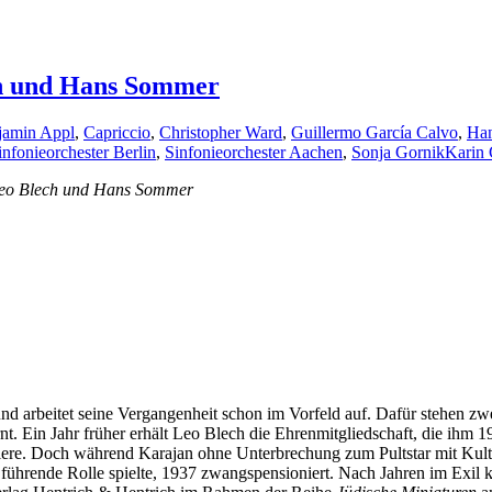
ch und Hans Sommer
jamin Appl
,
Capriccio
,
Christopher Ward
,
Guillermo García Calvo
,
Ha
nfonieorchester Berlin
,
Sinfonieorchester Aachen
,
Sonja Gornik
Karin
 Leo Blech und Hans Sommer
nd arbeitet seine Vergangenheit schon im Vorfeld auf. Dafür stehen 
nt. Ein Jahr früher erhält Leo Blech die Ehrenmitgliedschaft, die ihm
ere. Doch während Karajan ohne Unterbrechung zum Pultstar mit Kults
 führende Rolle spielte, 1937 zwangspensioniert. Nach Jahren im Exil ke