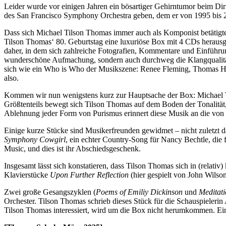
Leider wurde vor einigen Jahren ein bösartiger Gehirntumor beim Diri
des San Francisco Symphony Orchestra geben, dem er von 1995 bis 20
Dass sich Michael Tilson Thomas immer auch als Komponist betätigte, 
Tilson Thomas‘ 80. Geburtstag eine luxuriöse Box mit 4 CDs herausge
daher, in dem sich zahlreiche Fotografien, Kommentare und Einführungs
wunderschöne Aufmachung, sondern auch durchweg die Klangqualität und
sich wie ein Who is Who der Musikszene: Renee Fleming, Thomas Ham
also.
Kommen wir nun wenigstens kurz zur Hauptsache der Box: Michael Ti
Größtenteils bewegt sich Tilson Thomas auf dem Boden der Tonalität, u
Ablehnung jeder Form von Purismus erinnert diese Musik an die von
Einige kurze Stücke sind Musikerfreunden gewidmet – nicht zuletzt 
Symphony Cowgirl
, ein echter Country-Song für Nancy Bechtle, die 
Music, und dies ist ihr Abschiedsgeschenk.
Insgesamt lässt sich konstatieren, dass Tilson Thomas sich in (relati
Klavierstücke
Upon Further Reflection
(hier gespielt von John Wilso
Zwei große Gesangszyklen (
Poems of Emiliy Dickinson
und
Meditati
Orchester. Tilson Thomas schrieb dieses Stück für die Schauspielerin
Tilson Thomas interessiert, wird um die Box nicht herumkommen. E