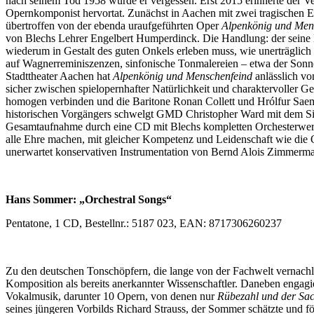
nach seinem Tod 1958 wurde er vergessen. Erst 2015 erinnerte der 
Opernkomponist hervortat. Zunächst in Aachen mit zwei tragischen E
übertroffen von der ebenda uraufgeführten Oper
Alpenkönig und Men
von Blechs Lehrer Engelbert Humperdinck. Die Handlung: der seine Fa
wiederum in Gestalt des guten Onkels erleben muss, wie unerträglich 
auf Wagnerreminiszenzen, sinfonische Tonmalereien – etwa der Sonne
Stadttheater Aachen hat
Alpenkönig und Menschenfeind
anlässlich vo
sicher zwischen spielopernhafter Natürlichkeit und charaktervoller 
homogen verbinden und die Baritone Ronan Collett und Hrólfur Sae
historischen Vorgängers schwelgt GMD Christopher Ward mit dem Sinf
Gesamtaufnahme durch eine CD mit Blechs kompletten Orchesterwerke
alle Ehre machen, mit gleicher Kompetenz und Leidenschaft wie die
unerwartet konservativen Instrumentation von Bernd Alois Zimmerm
Hans Sommer: „Orchestral Songs“
Pentatone, 1 CD, Bestellnr.: 5187 023, EAN: 8717306260237
Zu den deutschen Tonschöpfern, die lange von der Fachwelt vernachl
Komposition als bereits anerkannter Wissenschaftler. Daneben engag
Vokalmusik, darunter 10 Opern, von denen nur
Rübezahl und der Sac
seines jüngeren Vorbilds Richard Strauss, der Sommer schätzte und fö