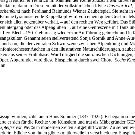
Verlag Hentrich & Hentrich im Rahmen der Reihe
J
üdische Miniaturen
an
inaktern, dann in Dresden mit der volkstümlichen Idylle
Das war ich!
,
schenfeind
nach Ferdinand Raimunds Wiener Zauberspiel. Sie steht in 
milie tyrannisierende Rappelkopf wird von einem guten Geist mittels e
er sich allen gegenüber verhält, – auf den rechten Weg geführt. Das S
nuntergang oder das Alpenglühen –, auf eine Genreszene mit Tanz und 
n Leo Blechs 150. Geburtstag wieder zur Aufführung gebracht und in 
Gesangskultur. Genannt seien stellvertretend Sonja Gornik und Anne-Au
mundsson, die der zentralen Schwurszene zwischen Alpenkönig und Me
onieorchester Aachen in den illustrativen Naturschilderungen, zauber
n aus seiner Frühphase. Ward dirigiert die sinfonischen Dichtungen
 Oper. Abgerundet wird diese Einspielung durch zwei Chöre,
Sechs Kind
ann.
ässigt wurden, zählt auch Hans Sommer (1837–1922). Er begann seine 
ierte er sich für die Rechte von Künstlern und trat als Mitbegründer
kpfeifer von Neiße
in modernen Zeiten aufgeführt wurde. Zu seinen wic
rderte. Etliche von ihnen gibt es mittlerweile in verschiedenen Einsp