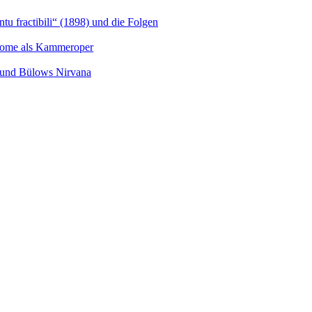
u fractibili“ (1898) und die Folgen
Salome als Kammeroper
s und Bülows Nirvana