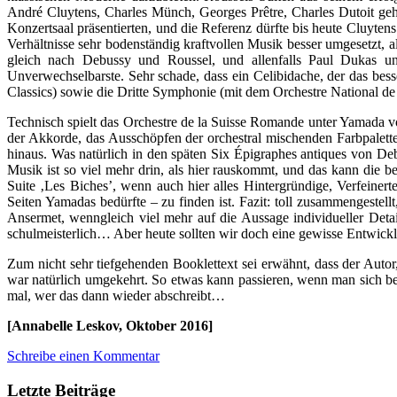
André Cluytens, Charles Münch, Georges Prêtre, Charles Dutoit gehö
Konzertsaal präsentierten, und die Referenz dürfte bis heute Cluyte
Verhältnisse sehr bodenständig kraftvollen Musik besser umgesetzt, al
gleich nach Debussy und Roussel, und allenfalls Paul Dukas und
Unverwechselbarste. Sehr schade, dass ein Celibidache, der das bess
Classics) sowie die Dritte Symphonie (mit dem Orchestre National de
Technisch spielt das Orchestre de la Suisse Romande unter Yamada vor
der Akkorde, das Ausschöpfen der orchestral mischenden Farbpalette
hinaus. Was natürlich in den späten Six Épigraphes antiques von Debu
Musik ist so viel mehr drin, als hier rauskommt, und das kann die b
Suite ‚Les Biches’, wenn auch hier alles Hintergründige, Verfein
Seiten Yamadas bedürfte – zu finden ist. Fazit: toll zusammengestel
Ansermet, wenngleich viel mehr auf die Aussage individueller Deta
schulmeisterlich… Aber heute sollten wir doch eine gewisse Entwick
Zum nicht sehr tiefgehenden Booklettext sei erwähnt, dass der Autor
war natürlich umgekehrt. So etwas kann passieren, wenn man sich bei
mal, wer das dann wieder abschreibt…
[Annabelle Leskov, Oktober 2016]
Schreibe einen Kommentar
Letzte Beiträge