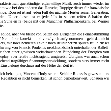
rakteristisch querständige, eigenwillige Musik auch immer wieder im
ihm wie bei den anderen das Harsche, Ruppige dieser für französische
nde. Roussel ist auf jeden Fall der nächste Meister seiner Generation,
n. Unter diesen ist er jedenfalls in seinem reifen Schaffen der
 die Suite en fa (beide mit den Münchner Philharmonikern, bei Warner
te.
s solide, aber wo bleibt von Seiten des Dirigenten die Feinabstimmung
o? Nein, über korrekt – und vorzüglich aufgenommen – geht das nicht
, mit ihrer heikleren Faktur noch deutlicher zu spüren ist. In dieser
hwung von Francis Poulencs neoklassizistisch unterhaltender Ballett-
der eben einer gewissen weitschauenden Bündelung der Energien von
erplay, aber relativ nichtssagend umgesetzt. Übrigens war auch schon
gehend tragfähiger Spannungsentwicklung, sondern stets immer recht
inspielung durchaus auf der Höhe der Zeit ist.
lich behauptet, Vincent d’Indy sei ein Schüler Roussels gewesen – es
ie Redaktion es nicht bemerken, ist schon bemerkenswert. Schauen wir