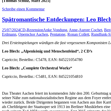
[Thomas Schulz, März 2025]
Schreibe einen Kommentar
Spätromantische Entdeckungen: Leo Ble
25/07/2024
CD-Rezension
Anke Vondung
,
Anne-Aurore Cochet
,
Ben
Erdmann
,
Opernchor Aachen
,
Pentatone
,
Ronan Collett
,
Rundfunk-Si
Drei Ersteinspielungen würdigen die fast vergessenen Komponisten
Leo Blech: „Alpenkönig und Menschenfeind“, 2 CD’s
Capriccio; Bestellnr.: C5478, EAN: 845221054780
Leo Blech: „Complete Orchestral Works“
Capriccio, Bestellnr.: C5481, EAN: 845221054810
Das Theater Aachen feiert im kommenden Jahr den 200. Geburtstag u
seiner Nähe zum nationalsozialistischen Regime aus dem Foyer entfer
wieder zurück. Beide Dirigenten begannen von Aachen aus ihre Karri
als Chefdirigent der Staatsoper seit 1913 im Berliner Musikleben eine