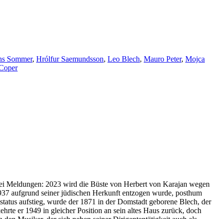
ns Sommer
,
Hrólfur Saemundsson
,
Leo Blech
,
Mauro Peter
,
Mojca
 Coper
zwei Meldungen: 2023 wird die Büste von Herbert von Karajan wegen
 1937 aufgrund seiner jüdischen Herkunft entzogen wurde, posthum
tatus aufstieg, wurde der 1871 in der Domstadt geborene Blech, der
hrte er 1949 in gleicher Position an sein altes Haus zurück, doch