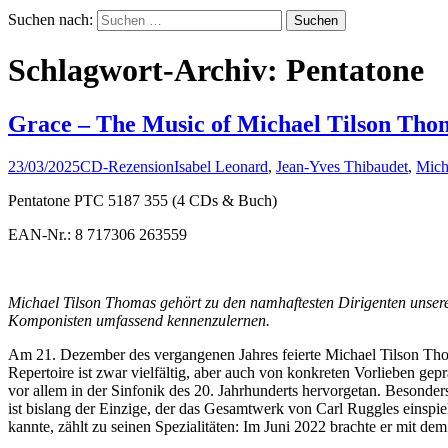
Suchen nach:
Schlagwort-Archiv: Pentatone
Grace – The Music of Michael Tilson Tho
23/03/2025
CD-Rezension
Isabel Leonard
,
Jean-Yves Thibaudet
,
Mich
Pentatone PTC 5187 355 (4 CDs & Buch)
EAN-Nr.: 8 717306 263559
Michael Tilson Thomas gehört zu den namhaftesten Dirigenten unserer 
Komponisten umfassend kennenzulernen.
Am 21. Dezember des vergangenen Jahres feierte Michael Tilson Thomas
Repertoire ist zwar vielfältig, aber auch von konkreten Vorlieben ge
vor allem in der Sinfonik des 20. Jahrhunderts hervorgetan. Besond
ist bislang der Einzige, der das Gesamtwerk von Carl Ruggles einspie
kannte, zählt zu seinen Spezialitäten: Im Juni 2022 brachte er mi