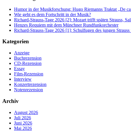
Humor in der Musikforschung: Hugo Riemanns Traktat „De cant
Wie geht es dem Fortschritt in der Musik?
Richard-Strauss-Tage 2026 [2]: Mozart trifft späten Strauss, 
Henzes Requiem mit dem Münchner Rundfunkorchester
Richard-Strauss-Tage 2026 [1]: Schulfugen des jungen Straus
Kategorien
Anzeige
Buchrezension
CD-Rezension
Essay
Film-Rezension
Interview
Konzertrezension
Notenrezension
Archiv
August 2026
Juli 2026
Juni 2026
Mai 2026