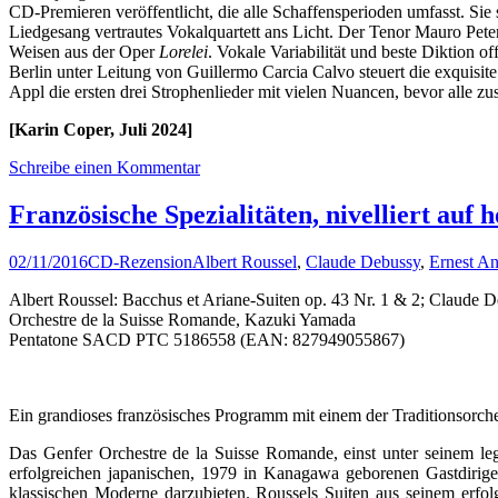
CD-Premieren veröffentlicht, die alle Schaffensperioden umfasst. Sie s
Liedgesang vertrautes Vokalquartett ans Licht. Der Tenor Mauro Pete
Weisen aus der Oper
Lorelei
. Vokale Variabilität und beste Diktion
Berlin unter Leitung von Guillermo Carcia Calvo steuert die exquisi
Appl die ersten drei Strophenlieder mit vielen Nuancen, bevor alle
[Karin Coper, Juli 2024]
Schreibe einen Kommentar
Französische Spezialitäten, nivelliert auf
02/11/2016
CD-Rezension
Albert Roussel
,
Claude Debussy
,
Ernest A
Albert Roussel: Bacchus et Ariane-Suiten op. 43 Nr. 1 & 2; Claude D
Orchestre de la Suisse Romande, Kazuki Yamada
Pentatone SACD PTC 5186558 (EAN: 827949055867)
Ein grandioses französisches Programm mit einem der Traditionsorchest
Das Genfer Orchestre de la Suisse Romande, einst unter seinem leg
erfolgreichen japanischen, 1979 in Kanagawa geborenen Gastdirige
klassischen Moderne darzubieten. Roussels Suiten aus seinem erfol