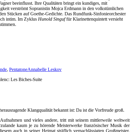
agner beeinflusst. Ihre Qualitäten bringt ein kundiges, mit
gkeit verströmt Sopranistin Mojca Erdmann in den volkstümlichen
 den Stücken auf Goethe-Gedichte. Das Rundfunk-Sinfonieorchester
sch intim. Im Zyklus
Hunold Singuf
für Klarinettenquintett versieht
stimmen.
ande
,
Pentatone
Annabelle Leskov
ulenc: Les Biches-Suite
 herausragende Klangqualität bekannt ist: Da ist die Vorfreude groß.
ufnahmen und vieles andere, tritt mit seinem mittlerweile weltweit
erzulande kaum je zu hörende Meisterwerke französischer Musik der
esem auch in seiner Heimat sträflich vernachlässigten Großmeister.