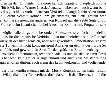
ren zu den Dirigenten, die diese herrlich üppige und zugleich so cha
ns (für EMI, heute Warner Classics) zuzuschreiben sein, auch wenn bei 
s das gleichfalls vorhandene zart Verästelte, klanglich fein Abzustimme
 Florent Schmitt können ihm gleichwertig zur Seite gestellt werde
er konnte als irgendein anderer, von Roussel nur die Petite Suite und
 France, beim japanischen Label Altus, nur Export) aufs Programm setz
züglich, allerdings ohne besondere Finesse, es ist einfach nur tadello
, das für die organische Verbidnung so unentbehrliche subtile Rubat
ssy, in der nicht genialen, aber sehr gekonnten Orchestration Ansermets
este Tontechnik nicht kompensieren! Am ehesten gelingt der frivole Sc
ertere fehlt, und gewiss kein Sinn für den größeren Zusammenhang – 
lt, exzellent aufgenommen, technisch tadellos und musikalisch mit Pow
ils bedacht, kein großer Klangalchimist und auch kein Meister durch
lung erhoffen dürfen, auch wenn das kaum vorkommt, und vorliegende E
, der offenkundig erstmals mit der Musik Roussels zu tun hatte, fälsch
 Wikipedia in der Eile verliest, doch dass auch die Übersetzer und d