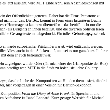
e es jetzt aussieht, wird MTT Ende April sein Abschiedskonzert mit
in der Öffentlichkeit getreten. Daher hat die Firma Pentatone zu
Und nicht nur das: Die Box kommt in Form eines luxuriösen Buchs
eser Hommage ist kaum zu übertreffen – das betrifft nicht nur die
(als Dirigent) an ihnen beteiligt, und die diversen Solisten lesen
iche Gesangstexte mit abgedruckt. Ein tolles Geburtstagsgeschenk
antgarde europäischer Prägung erwartet, wird enttäuscht werden.
e: Alles taucht in den Stücken auf, und sei es nur ganz kurz. In ihrer
 mit dem er auch befreundet war.
n zugeeignet wurde. Oder (für mich einer der Glanzpunkte der Box)
n beteiligt war, MTT in die Stadt zu holen; sie liebte Country
Lope
, das die Liebe des Komponisten zu Hunden thematisiert, die drei
ter, hier vorgetragen in einer Version für Bariton-Saxophon.
te Komposition
From the Diary of Anne Frank
für Sprecherin und
nden Aufnahme ist Isabel Leonard. Kurz gesagt: Wer sich für Michael