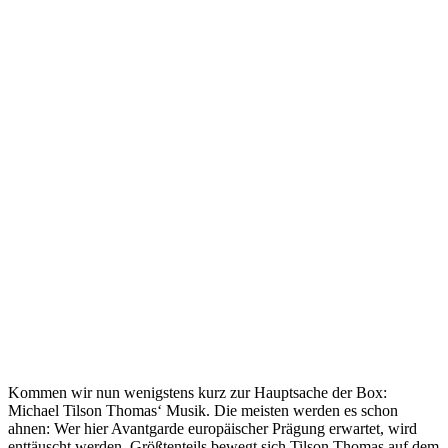
Kommen wir nun wenigstens kurz zur Hauptsache der Box:
Michael Tilson Thomas‘ Musik. Die meisten werden es schon
ahnen: Wer hier Avantgarde europäischer Prägung erwartet, wird
enttäuscht werden. Größtenteils bewegt sich Tilson Thomas auf dem