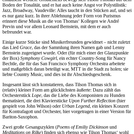
Boden der Tonalität, und er hat auch keine Angst vor Polystilistik:
Jazz, Broadway, Vaudeville: Alles taucht in den Stücken auf, und sei
es nur ganz kurz. In ihrer Ablehnung jeder Form von Purismus
erinnert diese Musik an die von Thomas‘ Kollegen wie André
Previn und vor allem Leonard Bernstein, mit dem er auch
befreundet war.
Einige kurze Stücke sind Musikerfreunden gewidmet – nicht zuletzt
das Lied
Grace
, das der Sammlung ihren Namen gab und Lenny
Bernstein zugeeignet wurde. Oder (für mich einer der Glanzpunkte
der Box)
Symphony Cowgirl
, ein echter Country-Song für Nancy
Bechtle, die für das San Francisco Symphony Orchestra arbeitete
und maßgeblich daran beteiligt war, MTT in die Stadt zu holen; sie
liebte Country Music, und dies ist ihr Abschiedsgeschenk.
Insgesamt lässt sich konstatieren, dass Tilson Thomas sich in
(relativ) kleiner Form am glücklichsten äußerte: Dazu zählt das
Orchesterstück
Lope
, das die Liebe des Komponisten zu Hunden
thematisiert, die drei Klavierstücke
Upon Further Reflection
(hier
gespielt von John Wilson) oder
Urban Legend
, ein kleines Konzert
für Kontrafagott und Orchester, hier vorgetragen in einer Version für
Bariton-Saxophon.
Zwei große Gesangszyklen (
Poems of Emiliy Dickinson
und
Meditations on Rilke
) finden sich ebenso wie Tilson Thomas‘ wohl