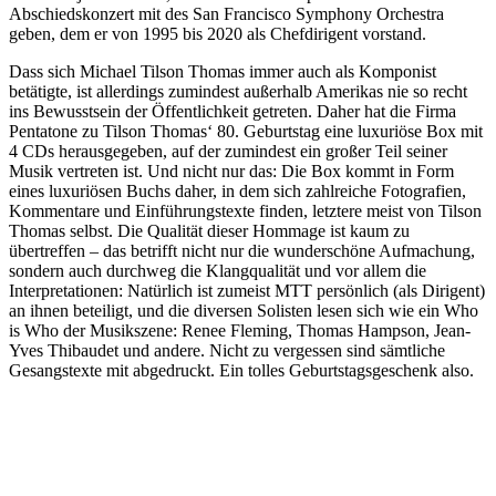
Abschiedskonzert mit des San Francisco Symphony Orchestra
geben, dem er von 1995 bis 2020 als Chefdirigent vorstand.
Dass sich Michael Tilson Thomas immer auch als Komponist
betätigte, ist allerdings zumindest außerhalb Amerikas nie so recht
ins Bewusstsein der Öffentlichkeit getreten. Daher hat die Firma
Pentatone zu Tilson Thomas‘ 80. Geburtstag eine luxuriöse Box mit
4 CDs herausgegeben, auf der zumindest ein großer Teil seiner
Musik vertreten ist. Und nicht nur das: Die Box kommt in Form
eines luxuriösen Buchs daher, in dem sich zahlreiche Fotografien,
Kommentare und Einführungstexte finden, letztere meist von Tilson
Thomas selbst. Die Qualität dieser Hommage ist kaum zu
übertreffen – das betrifft nicht nur die wunderschöne Aufmachung,
sondern auch durchweg die Klangqualität und vor allem die
Interpretationen: Natürlich ist zumeist MTT persönlich (als Dirigent)
an ihnen beteiligt, und die diversen Solisten lesen sich wie ein Who
is Who der Musikszene: Renee Fleming, Thomas Hampson, Jean-
Yves Thibaudet und andere. Nicht zu vergessen sind sämtliche
Gesangstexte mit abgedruckt. Ein tolles Geburtstagsgeschenk also.