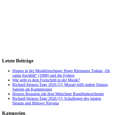
Letzte Beiträge
Humor in der Musikforschung: Hugo Riemanns Traktat „De
cantu fractibili“ (1898) und die Folgen
Wie geht es dem Fortschritt in der Musik?
Richard-Strauss-Tage 2026 [2]: Mozart trifft späten Strauss,
Salome als Kammeroper
Henzes Requiem mit dem Münchner Rundfunkorchester
Richard-Strauss-Tage 2026 [1]: Schulfugen des jungen
Strauss und Bülows Nirvana
Kategorien