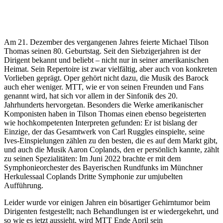
Am 21. Dezember des vergangenen Jahres feierte Michael Tilson
Thomas seinen 80. Geburtstag. Seit den Siebzigerjahren ist der
Dirigent bekannt und beliebt – nicht nur in seiner amerikanischen
Heimat. Sein Repertoire ist zwar vielfältig, aber auch von konkreten
Vorlieben geprägt. Oper gehört nicht dazu, die Musik des Barock
auch eher weniger. MTT, wie er von seinen Freunden und Fans
genannt wird, hat sich vor allem in der Sinfonik des 20.
Jahrhunderts hervorgetan. Besonders die Werke amerikanischer
Komponisten haben in Tilson Thomas einen ebenso begeisterten
wie hochkompetenten Interpreten gefunden: Er ist bislang der
Einzige, der das Gesamtwerk von Carl Ruggles einspielte, seine
Ives-Einspielungen zählen zu den besten, die es auf dem Markt gibt,
und auch die Musik Aaron Coplands, den er persönlich kannte, zählt
zu seinen Spezialitäten: Im Juni 2022 brachte er mit dem
Symphonieorchester des Bayerischen Rundfunks im Münchner
Herkulessaal Coplands Dritte Symphonie zur umjubelten
Aufführung.
Leider wurde vor einigen Jahren ein bösartiger Gehirntumor beim
Dirigenten festgestellt; nach Behandlungen ist er wiedergekehrt, und
so wie es jetzt aussieht, wird MTT Ende April sein