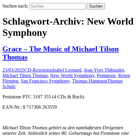
Suchen nach:
Schlagwort-Archiv: New World
Symphony
Grace – The Music of Michael Tilson
Thomas
23/03/2025
CD-Rezension
Isabel Leonard
,
Jean-Yves Thibaudet
,
Michael Tilson Thomas
,
New World Symphony
,
Pentatone
,
Renee
Fleming
,
San Francisco Symphony
,
Thomas Hampson
Thomas
Schulz
Pentatone PTC 5187 355 (4 CDs & Buch)
EAN-Nr.: 8 717306 263559
Michael Tilson Thomas gehört zu den namhaftesten Dirigenten
unserer Zeit. Anlässlich seines 80. Geburtstags hat Pentatone eine