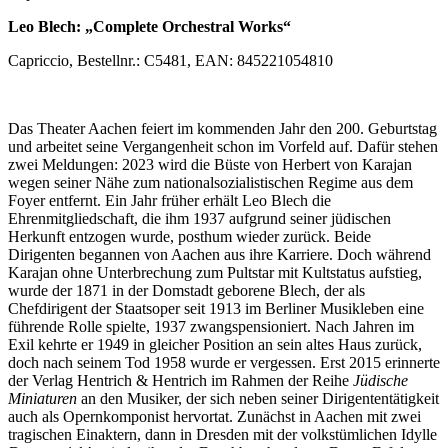
Leo Blech: „Complete Orchestral Works“
Capriccio, Bestellnr.: C5481, EAN: 845221054810
Das Theater Aachen feiert im kommenden Jahr den 200. Geburtstag
und arbeitet seine Vergangenheit schon im Vorfeld auf. Dafür stehen
zwei Meldungen: 2023 wird die Büste von Herbert von Karajan
wegen seiner Nähe zum nationalsozialistischen Regime aus dem
Foyer entfernt. Ein Jahr früher erhält Leo Blech die
Ehrenmitgliedschaft, die ihm 1937 aufgrund seiner jüdischen
Herkunft entzogen wurde, posthum wieder zurück. Beide
Dirigenten begannen von Aachen aus ihre Karriere. Doch während
Karajan ohne Unterbrechung zum Pultstar mit Kultstatus aufstieg,
wurde der 1871 in der Domstadt geborene Blech, der als
Chefdirigent der Staatsoper seit 1913 im Berliner Musikleben eine
führende Rolle spielte, 1937 zwangspensioniert. Nach Jahren im
Exil kehrte er 1949 in gleicher Position an sein altes Haus zurück,
doch nach seinem Tod 1958 wurde er vergessen. Erst 2015 erinnerte
der Verlag Hentrich & Hentrich im Rahmen der Reihe
J
üdische
Miniaturen
an den Musiker, der sich neben seiner Dirigententätigkeit
auch als Opernkomponist hervortat. Zunächst in Aachen mit zwei
tragischen Einaktern, dann in Dresden mit der volkstümlichen Idylle