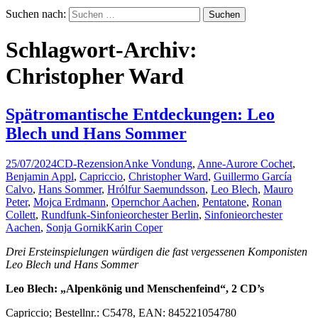
Suchen nach:
Schlagwort-Archiv:
Christopher Ward
Spätromantische Entdeckungen: Leo
Blech und Hans Sommer
25/07/2024
CD-Rezension
Anke Vondung
,
Anne-Aurore Cochet
,
Benjamin Appl
,
Capriccio
,
Christopher Ward
,
Guillermo García
Calvo
,
Hans Sommer
,
Hrólfur Saemundsson
,
Leo Blech
,
Mauro
Peter
,
Mojca Erdmann
,
Opernchor Aachen
,
Pentatone
,
Ronan
Collett
,
Rundfunk-Sinfonieorchester Berlin
,
Sinfonieorchester
Aachen
,
Sonja Gornik
Karin Coper
Drei Ersteinspielungen würdigen die fast vergessenen Komponisten
Leo Blech und Hans Sommer
Leo Blech: „Alpenkönig und Menschenfeind“, 2 CD’s
Capriccio; Bestellnr.: C5478, EAN: 845221054780