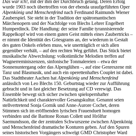
Das war ich!
, mit der ihm der Durchbruch gelang. Deren Erfolg
wurde 1903 noch übertroffen von der ebenda uraufgeführten Oper
Alpenkönig und Menschenfeind
nach Ferdinand Raimunds Wiener
Zauberspiel. Sie steht in der Tradition der spätromantischen
Märchenopern und der Nachfolge von Blechs Lehrer Engelbert
Humperdinck. Die Handlung: der seine Familie tyrannisierende
Rappelkopf wird von einem guten Geist mittels eines Zaubertricks –
er nimmt die Identität des Griesgrams an, der wiederum in Gestalt
des guten Onkels erleben muss, wie unerträglich er sich allen
gegenüber verhält, – auf den rechten Weg geführt. Das Stück bietet
musikalische Abwechslung: volkstümliche Melodien treffen auf
Wagnerreminiszenzen, sinfonische Tonmalereien – etwa der
Sonnenuntergang oder das Alpenglühen –, auf eine Genreszene mit
Tanz und Blasmusik, und auch ein operettenhaftes Couplet ist dabei.
Das Stadttheater Aachen hat
Alpenkönig und Menschenfeind
anlässlich von Leo Blechs 150. Geburtstag wieder zur Aufführung
gebracht und in fast gleicher Besetzung auf CD verewigt. Das
Ensemble bewegt sich sicher zwischen spielopernhafter
Natürlichkeit und charaktervoller Gesangskultur. Genannt seien
stellvertretend Sonja Gornik und Anne-Aurore Cochet, deren
Stimmen sich im eröffnenden lyrischen Frauenduett homogen
verbinden und die Baritone Ronan Collett und Hrólfur
Saemundsson, die der zentralen Schwurszene zwischen Alpenkönig
und Menschenfeind dramatische Konturen geben. Auf den Spuren
seines historischen Vorgängers schwelgt GMD Christopher Ward