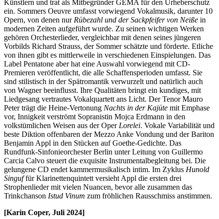
Künstlern und trat als Mitbegründer GEMA für den Urheberschutz
ein. Sommers Oeuvre umfasst vorwiegend Vokalmusik, darunter 10
Opern, von denen nur
Rübezahl und der Sackpfeifer von Neiße
in
modernen Zeiten aufgeführt wurde. Zu seinen wichtigen Werken
gehören Orchesterlieder, vergleichbar mit denen seines jüngeren
Vorbilds Richard Strauss, der Sommer schätzte und förderte. Etliche
von ihnen gibt es mittlerweile in verschiedenen Einspielungen. Das
Label Pentatone aber hat eine Auswahl vorwiegend mit CD-
Premieren veröffentlicht, die alle Schaffensperioden umfasst. Sie
sind stilistisch in der Spätromantik verwurzelt und natürlich auch
von Wagner beeinflusst. Ihre Qualitäten bringt ein kundiges, mit
Liedgesang vertrautes Vokalquartett ans Licht. Der Tenor Mauro
Peter trägt die Heine-Vertonung
Nachts in der Kajüte
mit Emphase
vor, Innigkeit verströmt Sopranistin Mojca Erdmann in den
volkstümlichen Weisen aus der Oper
Lorelei
. Vokale Variabilität und
beste Diktion offenbaren der Mezzo Anke Vondung und der Bariton
Benjamin Appl in den Stücken auf Goethe-Gedichte. Das
Rundfunk-Sinfonieorchester Berlin unter Leitung von Guillermo
Carcia Calvo steuert die exquisite Instrumentalbegleitung bei. Die
gelungene CD endet kammermusikalisch intim. Im Zyklus
Hunold
Singuf
für Klarinettenquintett versieht Appl die ersten drei
Strophenlieder mit vielen Nuancen, bevor alle zusammen das
Trinkchanson
Istud Vinum
zum fröhlichen Rausschmiss anstimmen.
[Karin Coper, Juli 2024]