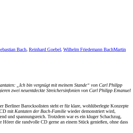
ebastian Bach
,
Reinhard Goebel
,
Wilhelm Friedemann Bach
Martin
Kantaten: „Ich bin vergnügt mit meinem Stande“ von Carl Philipp
eren zwei neuentdeckte Streichersinfonien von Carl Philipp Emanuel
 Berliner Barocksolisten steht er für klare, wohlüberlegte Konzepte
n CD mit
Kantaten der Bach-Familie
wieder demonstriert wird,
erend und spannungsreich. Trotzdem war es ein kluger Schachzug,
der Hörer die randvolle CD gerne an einem Stück genießen, ohne dass