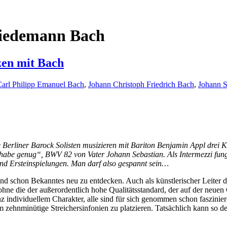
riedemann Bach
zen mit Bach
arl Philipp Emanuel Bach
,
Johann Christoph Friedrich Bach
,
Johann S
 Berliner Barock Solisten musizieren mit Bariton Benjamin Appl drei 
be genug“, BWV 82 von Vater Johann Sebastian. Als Intermezzi fungi
nd Ersteinspielungen. Man darf also gespannt sein…
 schon Bekanntes neu zu entdecken. Auch als künstlerischer Leiter der
ohne die der außerordentlich hohe Qualitätsstandard, der auf der neue
nz individuellem Charakter, alle sind für sich genommen schon faszini
 zehnminütige Streichersinfonien zu platzieren. Tatsächlich kann so 