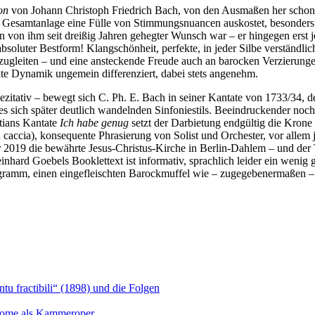
on
von Johann Christoph Friedrich Bach, von den Ausmaßen her schon 
gen Gesamtanlage eine Fülle von Stimmungsnuancen auskostet, besonders
in von ihm seit dreißig Jahren gehegter Wunsch war – er hingegen erst j
in absoluter Bestform! Klangschönheit, perfekte, in jeder Silbe verständ
abzugleiten – und eine ansteckende Freude auch an barocken Verzierun
uate Dynamik ungemein differenziert, dabei stets angenehm.
zitativ – bewegt sich C. Ph. E. Bach in seiner Kantate von 1733/34, d
des sich später deutlich wandelnden Sinfoniestils. Beeindruckender n
stians Kantate
Ich habe genug
setzt der Darbietung endgültig die Krone
caccia), konsequente Phrasierung von Solist und Orchester, vor allem
2019 die bewährte Jesus-Christus-Kirche in Berlin-Dahlem – und der T
nhard Goebels Booklettext ist informativ, sprachlich leider ein weni
rogramm, einen eingefleischten Barockmuffel wie – zugegebenermaßen – 
u fractibili“ (1898) und die Folgen
Salome als Kammeroper