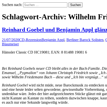
Suchen nach:
Schlagwort-Archiv: Wilhelm F
Reinhard Goebel und Benjamin Appl glän
21/07/2020
CD-Rezension
Benjamin Appl
,
Berliner Barock Solisten
,
C
Blaumeiser
Hänssler Classic CD HC19081; EAN: 8 81488 19081 6
Bei Reinhard Goebels neuer CD bleibt alles in der Bach-Familie. Die
Emanuel, „Pygmalion“ von Johann Christoph Friedrich sowie „Ich ha
sowie Wilhelm Friedemann Bach – diese und „Ich bin vergnügt…“ si
Reinhard Goebel
wird nicht müde, neue Barockmusik zu entdecken und
und eine heute leider selten gewordene, gewissenhafte Vorbereitung, 
undenkbar wäre. Jedes der hier aufgezeichneten Stücke glänzt mit ga
nicht Kantate an Kantate zu reihen, sondern dazwischen knappe, kaum
es auch nur eine Sekunde langweilig würde.