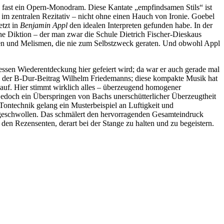
fast ein Opern-Monodram. Diese Kantate „empfindsamen Stils“ ist
 im zentralen Rezitativ – nicht ohne einen Hauch von Ironie. Goebel
etzt in
Benjamin Appl
den idealen Interpreten gefunden habe. In der
liche Diktion – der man zwar die Schule Dietrich Fischer-Dieskaus
gen und Melismen, die nie zum Selbstzweck geraten. Und obwohl Appl
essen Wiederentdeckung hier gefeiert wird; da war er auch gerade mal
och der B-Dur-Beitrag Wilhelm Friedemanns; diese kompakte Musik hat
 auf. Hier stimmt wirklich alles – überzeugend homogener
 jedoch ein Überspringen von Bachs unerschütterlicher Überzeugtheit
ontechnik gelang ein Musterbeispiel an Luftigkeit und
g geschwollen. Das schmälert den hervorragenden Gesamteindruck
den Rezensenten, derart bei der Stange zu halten und zu begeistern.