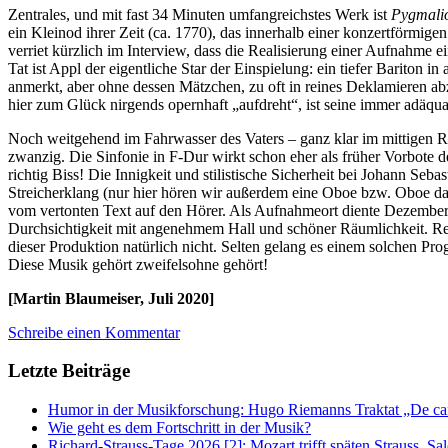
Zentrales, und mit fast 34 Minuten umfangreichstes Werk ist
Pygmali
ein Kleinod ihrer Zeit (ca. 1770), das innerhalb einer konzertförmi
verriet kürzlich im Interview, dass die Realisierung einer Aufnahme e
Tat ist Appl der eigentliche Star der Einspielung: ein tiefer Bariton 
anmerkt, aber ohne dessen Mätzchen, zu oft in reines Deklamieren 
hier zum Glück nirgends opernhaft „aufdreht“, ist seine immer adäq
Noch weitgehend im Fahrwasser des Vaters – ganz klar im mittigen Re
zwanzig. Die Sinfonie in F-Dur wirkt schon eher als früher Vorbote 
richtig Biss! Die Innigkeit und stilistische Sicherheit bei Johann Seba
Streicherklang (nur hier hören wir außerdem eine Oboe bzw. Oboe da 
vom vertonten Text auf den Hörer. Als Aufnahmeort diente Dezember 
Durchsichtigkeit mit angenehmem Hall und schöner Räumlichkeit. Rei
dieser Produktion natürlich nicht. Selten gelang es einem solchen P
Diese Musik gehört zweifelsohne gehört!
[Martin Blaumeiser, Juli 2020]
Schreibe einen Kommentar
Letzte Beiträge
Humor in der Musikforschung: Hugo Riemanns Traktat „De cant
Wie geht es dem Fortschritt in der Musik?
Richard-Strauss-Tage 2026 [2]: Mozart trifft späten Strauss, 