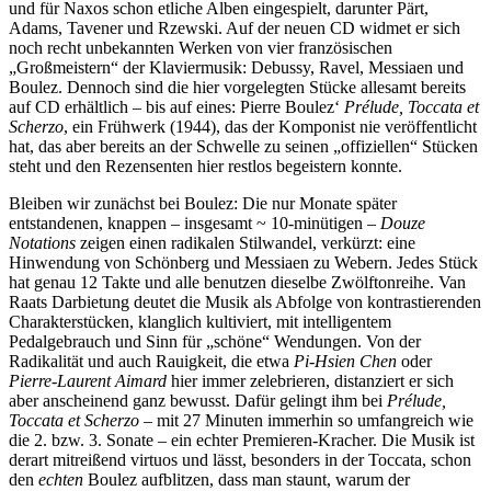
und für Naxos schon etliche Alben eingespielt, darunter Pärt,
Adams, Tavener und Rzewski. Auf der neuen CD widmet er sich
noch recht unbekannten Werken von vier französischen
„Großmeistern“ der Klaviermusik: Debussy, Ravel, Messiaen und
Boulez. Dennoch sind die hier vorgelegten Stücke allesamt bereits
auf CD erhältlich – bis auf eines: Pierre Boulez‘
Prélude, Toccata et
Scherzo
, ein Frühwerk (1944), das der Komponist nie veröffentlicht
hat, das aber bereits an der Schwelle zu seinen „offiziellen“ Stücken
steht und den Rezensenten hier restlos begeistern konnte.
Bleiben wir zunächst bei Boulez: Die nur Monate später
entstandenen, knappen – insgesamt ~ 10-minütigen –
Douze
Notations
zeigen einen radikalen Stilwandel, verkürzt: eine
Hinwendung von Schönberg und Messiaen zu Webern. Jedes Stück
hat genau 12 Takte und alle benutzen dieselbe Zwölftonreihe. Van
Raats Darbietung deutet die Musik als Abfolge von kontrastierenden
Charakterstücken, klanglich kultiviert, mit intelligentem
Pedalgebrauch und Sinn für „schöne“ Wendungen. Von der
Radikalität und auch Rauigkeit, die etwa
Pi-Hsien Chen
oder
Pierre-Laurent Aimard
hier immer zelebrieren, distanziert er sich
aber anscheinend ganz bewusst. Dafür gelingt ihm bei
Prélude,
Toccata et Scherzo
– mit 27 Minuten immerhin so umfangreich wie
die 2. bzw. 3. Sonate – ein echter Premieren-Kracher. Die Musik ist
derart mitreißend virtuos und lässt, besonders in der Toccata, schon
den
echten
Boulez aufblitzen, dass man staunt, warum der