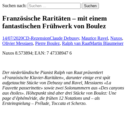
Suchen nach:
Französische Raritäten – mit einem
fantastischen Frühwerk von Boulez
14/07/2020
CD-Rezension
Claude Debussy
,
Maurice Ravel
,
Naxos
,
Olivier Messiaen
,
Pierre Boulez
,
Ralph van Raat
Martin Blaumeiser
Naxos 8.573894; EAN: 7 47338947 6
Der niederländische Pianist Ralph van Raat präsentiert
»Französische Klavier-Raritäten«, darunter einige erst spät
aufgetauchte Stücke von Debussy und Ravel, Messiaens «La
Fauvette passerinette» sowie zwei Solonummern aus «Des canyons
aux étoiles». Höhepunkt sind aber drei Stücke von Boulez: Une
page d’éphéméride, die frühen 12 Notations und – als
Ersteinspielung – Prélude, Toccata et Scherzo.