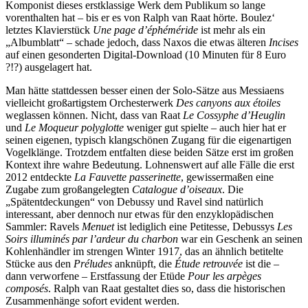
Komponist dieses erstklassige Werk dem Publikum so lange
vorenthalten hat – bis er es von Ralph van Raat hörte. Boulez‘
letztes Klavierstück
Une page d’éphéméride
ist mehr als ein
„Albumblatt“ – schade jedoch, dass Naxos die etwas älteren
Incises
auf einen gesonderten Digital-Download (10 Minuten für 8 Euro
?!?) ausgelagert hat.
Man hätte stattdessen besser einen der Solo-Sätze aus Messiaens
vielleicht großartigstem Orchesterwerk
Des canyons aux étoiles
weglassen können. Nicht, dass van Raat
Le Cossyphe d’Heuglin
und
Le Moqueur polyglotte
weniger gut spielte – auch hier hat er
seinen eigenen, typisch klangschönen Zugang für die eigenartigen
Vogelklänge. Trotzdem entfalten diese beiden Sätze erst im großen
Kontext ihre wahre Bedeutung. Lohnenswert auf alle Fälle die erst
2012 entdeckte
La Fauvette passerinette
, gewissermaßen eine
Zugabe zum großangelegten
Catalogue d’oiseaux
. Die
„Spätentdeckungen“ von Debussy und Ravel sind natürlich
interessant, aber dennoch nur etwas für den enzyklopädischen
Sammler: Ravels
Menuet
ist lediglich eine Petitesse, Debussys
Les
Soirs illuminés par l’ardeur du charbon
war ein Geschenk an seinen
Kohlenhändler im strengen Winter 1917, das an ähnlich betitelte
Stücke aus den
Préludes
anknüpft, die
Étude retrouvée
ist die –
dann verworfene – Erstfassung der Etüde
Pour les arpèges
composés
. Ralph van Raat gestaltet dies so, dass die historischen
Zusammenhänge sofort evident werden.