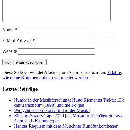
Name
*
E-Mail-Adresse
*
Website
Diese Seite verwendet Akismet, um Spam zu reduzieren.
Erfahre,
wie deine Kommentardaten verarbeitet werden.
.
Letzte Beiträge
Humor in der Musikforschung: Hugo Riemanns Traktat „De
cantu fractibili“ (1898) und die Folgen
Wie geht es dem Fortschritt in der Musik?
Richard-Strauss-Tage 2026 [2]: Mozart trifft späten Strauss,
Salome als Kammeroper
Henzes Requiem mit dem Münchner Rundfunkorchester