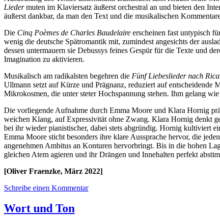
Lieder
muten im Klaviersatz äußerst orchestral an und bieten den Inte
äußerst dankbar, da man den Text und die musikalischen Kommentare 
Die
Cinq Poèmes de Charles Baudelaire
erscheinen fast untypisch fü
wenig die deutsche Spätromantik mit, zumindest angesichts der ausl
dessen untermauern sie Debussys feines Gespür für die Texte und dere
Imagination zu aktivieren.
Musikalisch am radikalsten begehren die
Fünf Liebeslieder nach Ric
Ullmann setzt auf Kürze und Prägnanz, reduziert auf entscheidende Mo
Mikrokosmen, die unter steter Hochspannung stehen. Ihm gelang wie
Die vorliegende Aufnahme durch Emma Moore und Klara Hornig präse
weichen Klang, auf Expressivität ohne Zwang. Klara Hornig denkt ge
bei ihr wieder pianistischer, dabei stets abgründig. Hornig kultivi
Emma Moore sticht besonders ihre klare Aussprache hervor, die jeden
angenehmen Ambitus an Konturen hervorbringt. Bis in die hohen Lage
gleichen Atem agieren und ihr Drängen und Innehalten perfekt absti
[Oliver Fraenzke, März 2022]
Schreibe einen Kommentar
Wort und Ton