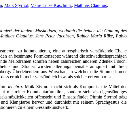
en
,
Maik Styrnol
,
Marie Luise Kaschnitz
,
Matthias Claudius
,
poniert der andere Musik dazu, wodurch die beiden die Gattung des
atthias Claudius, Jens Peter Jacobsen, Rainer Maria Rilke, Pablo
ustrieren, zu kommentieren, eine atmosphärisch verstärkende Ebene
unden an bestimmte Formkonzepte: während die schwedischsprachigen
agende Melodramen schufen neben zahlreichen anderen Zdeněk Fibich,
ius und Strauss wirkten allerdings beinahe antiquiert mit ihren
chönbergs Überlebendem aus Warschau, in welchem die Stimme immer
ss er nicht mehr verständlich bzw. als solcher erkennbar ist.
album
tenebra
. Maik Styrnol macht sich als Komponist die Mittel der
t mit reiner Kommentarfunktion, sondern steht als eigenständiges
smöglichkeiten offensteht und Einsatz findet. Pirmin Styrnol trägt
und Klangfarbe hervor und durchlebt mit seinem Sprachgestus die
fusionieren zu einem Gesamtkunstwerk.