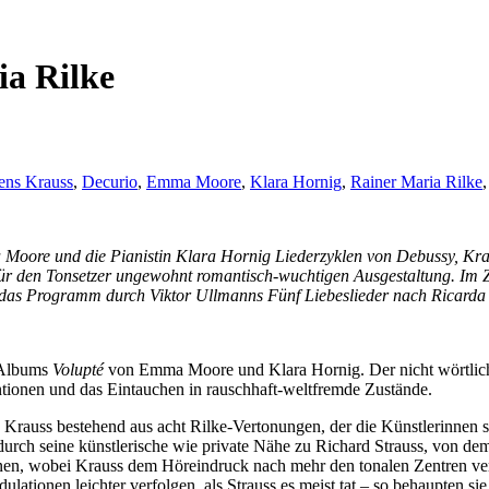
ia Rilke
ens Krauss
,
Decurio
,
Emma Moore
,
Klara Hornig
,
Rainer Maria Rilke
Moore und die Pianistin Klara Hornig Liederzyklen von Debussy, Krau
für den Tonsetzer ungewohnt romantisch-wuchtigen Ausgestaltung. Im
d das Programm durch Viktor Ullmanns Fünf Liebeslieder nach Ricarda
s Albums
Volupté
von Emma Moore und Klara Hornig. Der nicht wörtlich i
tionen und das Eintauchen in rauschhaft-weltfremde Zustände.
Krauss bestehend aus acht Rilke-Vertonungen, der die Künstlerinnen se
urch seine künstlerische wie private Nähe zu Richard Strauss, von dem
nnen, wobei Krauss dem Höreindruck nach mehr den tonalen Zentren ver
tionen leichter verfolgen, als Strauss es meist tat – so behaupten sie