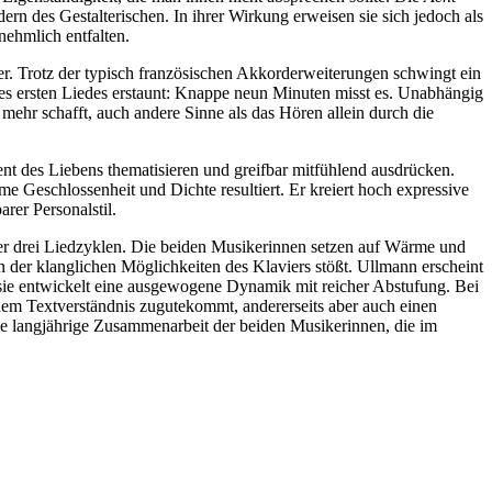
rn des Gestalterischen. In ihrer Wirkung erweisen sie sich jedoch als
ehmlich entfalten.
er. Trotz der typisch französischen Akkorderweiterungen schwingt ein
es ersten Liedes erstaunt: Knappe neun Minuten misst es. Unabhängig
mehr schafft, auch andere Sinne als das Hören allein durch die
nt des Liebens thematisieren und greifbar mitfühlend ausdrücken.
e Geschlossenheit und Dichte resultiert. Er kreiert hoch expressive
er Personalstil.
r drei Liedzyklen. Die beiden Musikerinnen setzen auf Wärme und
der klanglichen Möglichkeiten des Klaviers stößt. Ullmann erscheint
, sie entwickelt eine ausgewogene Dynamik mit reicher Abstufung. Bei
dem Textverständnis zugutekommt, andererseits aber auch einen
ie langjährige Zusammenarbeit der beiden Musikerinnen, die im