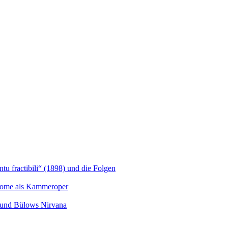
u fractibili“ (1898) und die Folgen
Salome als Kammeroper
s und Bülows Nirvana