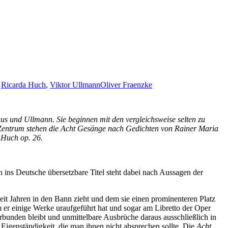
,
Ricarda Huch
,
Viktor Ullmann
Oliver Fraenzke
s und Ullmann. Sie beginnen mit den vergleichsweise selten zu
 Zentrum stehen die Acht Gesänge nach Gedichten von Rainer Maria
 Huch op. 26.
ns Deutsche übersetzbare Titel steht dabei nach Aussagen der
it Jahren in den Bann zieht und dem sie einen prominenteren Platz
 er einige Werke uraufgeführt hat und sogar am Libretto der Oper
bunden bleibt und unmittelbare Ausbrüche daraus ausschließlich in
 Eigenständigkeit, die man ihnen nicht absprechen sollte. Die
Acht