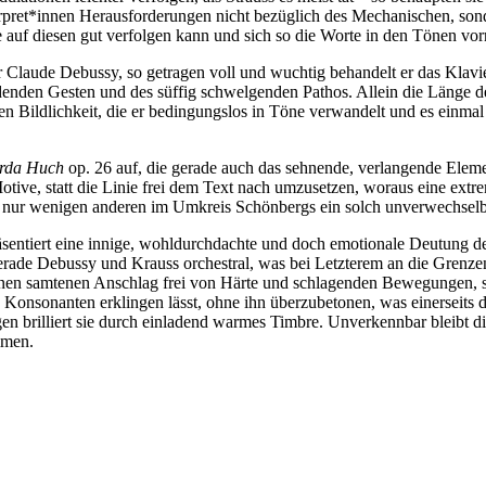
rpret*innen Herausforderungen nicht bezüglich des Mechanischen, sonde
auf diesen gut verfolgen kann und sich so die Worte in den Tönen vorn
r Claude Debussy, so getragen voll und wuchtig behandelt er das Klavi
adenden Gesten und des süffig schwelgenden Pathos. Allein die Länge d
n Bildlichkeit, die er bedingungslos in Töne verwandelt und es einmal 
arda Huch
op. 26 auf, die gerade auch das sehnende, verlangende Eleme
tive, statt die Linie frei dem Text nach umzusetzen, woraus eine extrem
 nur wenigen anderen im Umkreis Schönbergs ein solch unverwechselbar
ntiert eine innige, wohldurchdachte und doch emotionale Deutung de
rade Debussy und Krauss orchestral, was bei Letzterem an die Grenzen 
ert einen samtenen Anschlag frei von Härte und schlagenden Bewegungen
 Konsonanten erklingen lässt, ohne ihn überzubetonen, was einerseits 
n brilliert sie durch einladend warmes Timbre. Unverkennbar bleibt d
mmen.