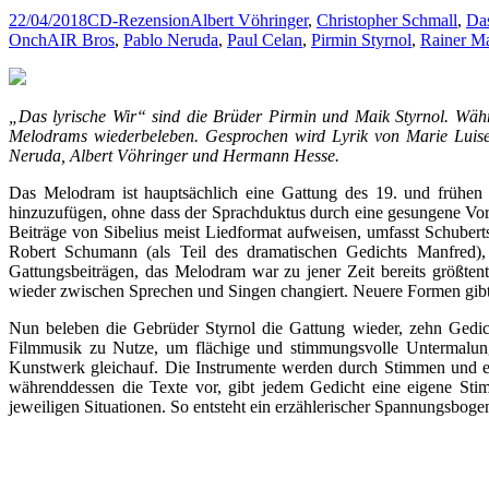
22/04/2018
CD-Rezension
Albert Vöhringer
,
Christopher Schmall
,
Das
OnchAIR Bros
,
Pablo Neruda
,
Paul Celan
,
Pirmin Styrnol
,
Rainer Ma
„Das lyrische Wir“ sind die Brüder Pirmin und Maik Styrnol. Währ
Melodrams wiederbeleben. Gesprochen wird Lyrik von Marie Luise 
Neruda, Albert Vöhringer und Hermann Hesse.
Das Melodram ist hauptsächlich eine Gattung des 19. und frühen 2
hinzuzufügen, ohne dass der Sprachduktus durch eine gesungene Vo
Beiträge von Sibelius meist Liedformat aufweisen, umfasst Schuber
Robert Schumann (als Teil des dramatischen Gedichts Manfred), 
Gattungsbeiträgen, das Melodram war zu jener Zeit bereits größt
wieder zwischen Sprechen und Singen changiert. Neuere Formen gibt es
Nun beleben die Gebrüder Styrnol die Gattung wieder, zehn Gedi
Filmmusik zu Nutze, um flächige und stimmungsvolle Untermalunge
Kunstwerk gleichauf. Die Instrumente werden durch Stimmen und ele
währenddessen die Texte vor, gibt jedem Gedicht eine eigene St
jeweiligen Situationen. So entsteht ein erzählerischer Spannungsbog