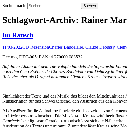
Suchen nach:
Schlagwort-Archiv: Rainer Mar
Im Rausch
11/03/2022
CD-Rezension
Charles Baudelaire
,
Claude Debussy
,
Clem
Decurio, DEC-005; EAN: 4 270000 083532
Auf ihrem Album mit dem Tite Volupté bündeln die Sopranistin Emma 
hörenden Cinq Poèmes de Charles Baudelaire von Debussy in ihrer 
Rilke des eher als Dirigent bekannten Clemens Krauss. Ergänzt wir
Sinnlichkeit der Texte und der Musik, das bildet den Mittelpunkt de
Künstlerinnen für das Schwelgerische, den Ausbruch aus den Konven
Als Auslöser für die Aufnahme fungierte ein Liedzyklus von Clemens 
im Liedrepertoire wünschen. Die Musik von Krauss wird beeinflusst d
Capriccio
beteiligt war. Gerade harmonisch lässt sich die Nähe erke
Ausdeutung des Textes unternimmt. Zumindest lässt Krauss seine Modula