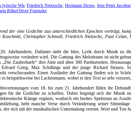
 lyrische Wir
,
Friedrich Nietzsche
,
Hermann Hesse
,
Jens Peter Jacobs
ria Rilke
Oliver Fraenzke
end der eine Gedichte aus unterschiedlichen Epochen vorträgt, kom
Kaschnitz, Christopher Schmall, Friedrich Nietzsche, Paul Celan, M
0. Jahrhunderts. Dahinter steht die Idee, Lyrik durch Musik zu ill
rtragsweise verändert wird. Die Gattung des Melodrams ist nicht geb
ts „Die Zauberharfe“ drei Akte und über 300 Partiturseiten. Herausr
Edvard Grieg, Max Schillings und der junge Richard Strauss. Sibel
enteils verschwunden. Einen Ausläufer der Gattung finden wir in S
 beispielsweise bei Lachenmann, wobei er den Text so sehr verzerrt, da
chtsvertonungen vom 18. bis zum 21. Jahrhundert füllen ihr Debut
n für die Gedichte zu schaffen. Dabei begnügt sich die Musik nich
ktronische Klänge ergänzt, wodurch ein breites Spektrum an Ausdruck
immfärbung, hebt manche Verse durch Veränderung seiner Stimmlage 
en, der sich mit der musikalischen Untermalung vereint. Wort und Ton 