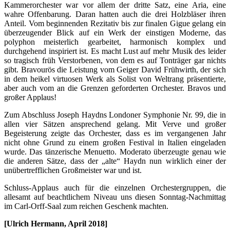
Kammerorchester war vor allem der dritte Satz, eine Aria, eine
wahre Offenbarung. Daran hatten auch die drei Holzbläser ihren
Anteil. Vom beginnenden Rezitativ bis zur finalen Gigue gelang ein
überzeugender Blick auf ein Werk der einstigen Moderne, das
polyphon meisterlich gearbeitet, harmonisch komplex und
durchgehend inspiriert ist. Es macht Lust auf mehr Musik des leider
so tragisch früh Verstorbenen, von dem es auf Tonträger gar nichts
gibt. Bravourös die Leistung vom Geiger David Frühwirth, der sich
in dem heikel virtuosen Werk als Solist von Weltrang präsentierte,
aber auch vom an die Grenzen geforderten Orchester. Bravos und
großer Applaus!
Zum Abschluss Joseph Haydns Londoner Symphonie Nr. 99, die in
allen vier Sätzen ansprechend gelang. Mit Verve und großer
Begeisterung zeigte das Orchester, dass es im vergangenen Jahr
nicht ohne Grund zu einem großen Festival in Italien eingeladen
wurde. Das tänzerische Menuetto. Moderato überzeugte genau wie
die anderen Sätze, dass der „alte“ Haydn nun wirklich einer der
unübertrefflichen Großmeister war und ist.
Schluss-Applaus auch für die einzelnen Orchestergruppen, die
allesamt auf beachtlichem Niveau uns diesen Sonntag-Nachmittag
im Carl-Orff-Saal zum reichen Geschenk machten.
[Ulrich Hermann, April 2018]