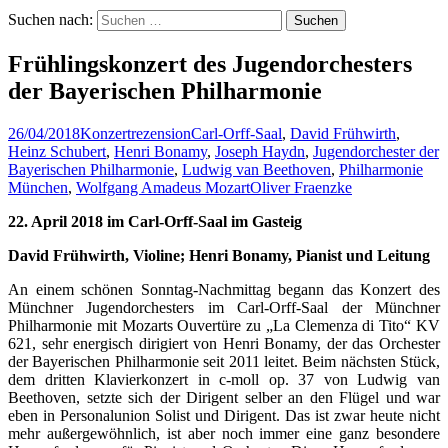
Suchen nach:
Frühlingskonzert des Jugendorchesters
der Bayerischen Philharmonie
26/04/2018
Konzertrezension
Carl-Orff-Saal
,
David Frühwirth
,
Heinz Schubert
,
Henri Bonamy
,
Joseph Haydn
,
Jugendorchester der
Bayerischen Philharmonie
,
Ludwig van Beethoven
,
Philharmonie
München
,
Wolfgang Amadeus Mozart
Oliver Fraenzke
22. April 2018 im Carl-Orff-Saal im Gasteig
David Frühwirth, Violine; Henri Bonamy, Pianist und Leitung
An einem schönen Sonntag-Nachmittag begann das Konzert des
Münchner Jugendorchesters im Carl-Orff-Saal der Münchner
Philharmonie mit Mozarts Ouvertüre zu „La Clemenza di Tito“ KV
621, sehr energisch dirigiert von Henri Bonamy, der das Orchester
der Bayerischen Philharmonie seit 2011 leitet. Beim nächsten Stück,
dem dritten Klavierkonzert in c-moll op. 37 von Ludwig van
Beethoven, setzte sich der Dirigent selber an den Flügel und war
eben in Personalunion Solist und Dirigent. Das ist zwar heute nicht
mehr außergewöhnlich, ist aber noch immer eine ganz besondere