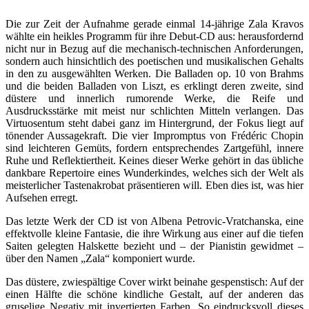
Die zur Zeit der Aufnahme gerade einmal 14-jährige Zala Kravos
wählte ein heikles Programm für ihre Debut-CD aus: herausfordernd
nicht nur in Bezug auf die mechanisch-technischen Anforderungen,
sondern auch hinsichtlich des poetischen und musikalischen Gehalts
in den zu ausgewählten Werken. Die Balladen op. 10 von Brahms
und die beiden Balladen von Liszt, es erklingt deren zweite, sind
düstere und innerlich rumorende Werke, die Reife und
Ausdrucksstärke mit meist nur schlichten Mitteln verlangen. Das
Virtuosentum steht dabei ganz im Hintergrund, der Fokus liegt auf
tönender Aussagekraft. Die vier Impromptus von Frédéric Chopin
sind leichteren Gemüts, fordern entsprechendes Zartgefühl, innere
Ruhe und Reflektiertheit. Keines dieser Werke gehört in das übliche
dankbare Repertoire eines Wunderkindes, welches sich der Welt als
meisterlicher Tastenakrobat präsentieren will. Eben dies ist, was hier
Aufsehen erregt.
Das letzte Werk der CD ist von Albena Petrovic-Vratchanska, eine
effektvolle kleine Fantasie, die ihre Wirkung aus einer auf die tiefen
Saiten gelegten Halskette bezieht und – der Pianistin gewidmet –
über den Namen „Zala“ komponiert wurde.
Das düstere, zwiespältige Cover wirkt beinahe gespenstisch: Auf der
einen Hälfte die schöne kindliche Gestalt, auf der anderen das
gruselige Negativ mit invertierten Farben. So eindrucksvoll dieses