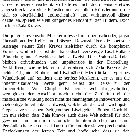
Cover einerseits erscheint, so hätte es mich doch beinahe etwas
abgeschreckt. Zu viele Künstler und vor allem Künstlerinnen, die
sich so oberflächlich „püppchenhaft“ und wirkungsvoll düster
darstellen, spielen wie ein klingendes Pendant zu den Bildern. Doch
nicht so Zala Kravos.
Die junge slowenische Musikerin fesselt mit überraschender, ja gar
überwältigender Reife und Präsenz. Bewusst über die poetische
Aussage steuert Zala Kravos zielsicher durch die komplexen
Formen, wodurch selbst die rhapsodisch verzweigte Liszt-Ballade
Bündelung und Geschlossenheit aufweist. Die Brahms-Balladen
bleiben erdverbunden und unprätentiös in der Darstellung.
Verblüffend, wie reflektiert und erfahren sich Zala Kravos den
beiden Giganten Brahms und Liszt nähert! Hier tritt kein typisches
Wunderkind auf, sondern eine seriöse Musikerin, der es um die
innermusikalischen Werte geht. Selbst die Reise zu der
farbenreichen Welt Chopins ist bereits weit fortgeschritten,
wenngleich der Anschlag noch nicht die Zartheit und die
musikalische Wirkung noch nicht die mannigfaltige Introversion und
vieldeutige Innerlichkeit aufweist, welche als die wohl wichtigsten
Gegensätze zu seinem Zeitgenossen Liszt gelten können. Doch bin
ich mir sicher, dass Zala Kravos auch diese Welt schnell für sich
gewinnen und mir ihrer erstaunlichen Intuition durchdringen kann.
Persönlich halte ich diese Pianistin für eine der vielversprechendsten
Entdeckungen der letzten Zeit und hoffe sehr, dass sie den