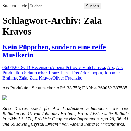
Suchen nach:
Schlagwort-Archiv: Zala
Kravos
Kein Püppchen, sondern eine reife
Musikerin
06/04/2018
CD-Rezension
Albena Petrovic-Vratchanska
,
Ars
,
Ars
Produktion Schumacher
,
Franz Liszt
,
Frédéric Chopin
,
Johannes
Brahms
,
Zala
,
Zala Kravos
Oliver Fraenzke
Ars Produktion Schumacher, ARS 38 753; EAN: 4 260052 387535
Zala Kravos spielt für Ars Produktion Schumacher die vier
Balladen op. 10 von Johannes Brahms, Franz Liszts zweite Ballade
in h-Moll S 171, Frédéric Chopins vier Impromptus opp 29, 36, 51
und 66 sowie „Crystal Dream“ von Albena Petrovic-Vratchanska.