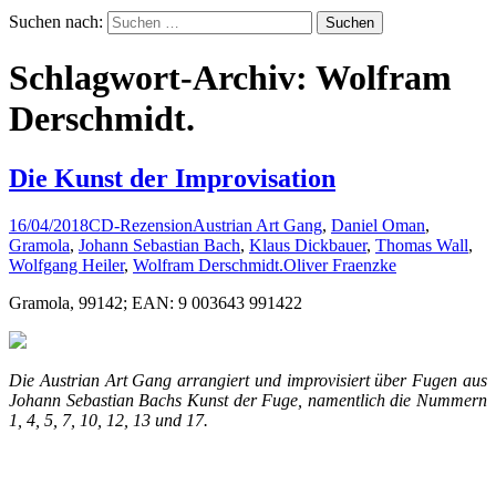
Suchen nach:
Schlagwort-Archiv: Wolfram
Derschmidt.
Die Kunst der Improvisation
16/04/2018
CD-Rezension
Austrian Art Gang
,
Daniel Oman
,
Gramola
,
Johann Sebastian Bach
,
Klaus Dickbauer
,
Thomas Wall
,
Wolfgang Heiler
,
Wolfram Derschmidt.
Oliver Fraenzke
Gramola, 99142; EAN: 9 003643 991422
Die Austrian Art Gang arrangiert und improvisiert über Fugen aus
Johann Sebastian Bachs Kunst der Fuge, namentlich die Nummern
1, 4, 5, 7, 10, 12, 13 und 17.