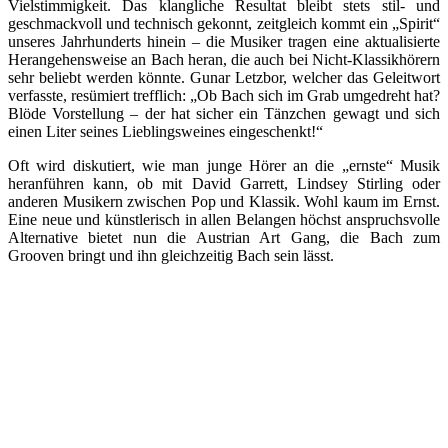
Vielstimmigkeit. Das klangliche Resultat bleibt stets stil- und
geschmackvoll und technisch gekonnt, zeitgleich kommt ein „Spirit“
unseres Jahrhunderts hinein – die Musiker tragen eine aktualisierte
Herangehensweise an Bach heran, die auch bei Nicht-Klassikhörern
sehr beliebt werden könnte. Gunar Letzbor, welcher das Geleitwort
verfasste, resümiert trefflich: „Ob Bach sich im Grab umgedreht hat?
Blöde Vorstellung – der hat sicher ein Tänzchen gewagt und sich
einen Liter seines Lieblingsweines eingeschenkt!“
Oft wird diskutiert, wie man junge Hörer an die „ernste“ Musik
heranführen kann, ob mit David Garrett, Lindsey Stirling oder
anderen Musikern zwischen Pop und Klassik. Wohl kaum im Ernst.
Eine neue und künstlerisch in allen Belangen höchst anspruchsvolle
Alternative bietet nun die Austrian Art Gang, die Bach zum
Grooven bringt und ihn gleichzeitig Bach sein lässt.