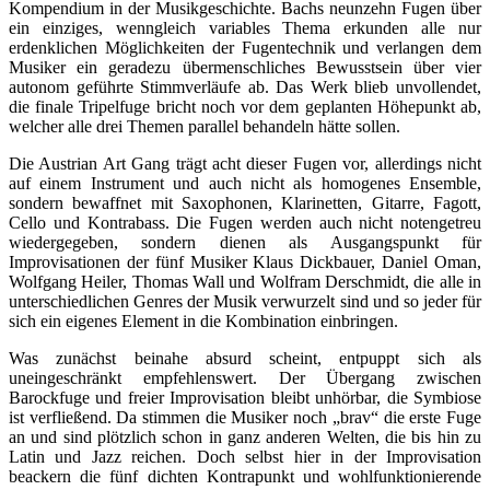
Kompendium in der Musikgeschichte. Bachs neunzehn Fugen über
ein einziges, wenngleich variables Thema erkunden alle nur
erdenklichen Möglichkeiten der Fugentechnik und verlangen dem
Musiker ein geradezu übermenschliches Bewusstsein über vier
autonom geführte Stimmverläufe ab. Das Werk blieb unvollendet,
die finale Tripelfuge bricht noch vor dem geplanten Höhepunkt ab,
welcher alle drei Themen parallel behandeln hätte sollen.
Die Austrian Art Gang trägt acht dieser Fugen vor, allerdings nicht
auf einem Instrument und auch nicht als homogenes Ensemble,
sondern bewaffnet mit Saxophonen, Klarinetten, Gitarre, Fagott,
Cello und Kontrabass. Die Fugen werden auch nicht notengetreu
wiedergegeben, sondern dienen als Ausgangspunkt für
Improvisationen der fünf Musiker Klaus Dickbauer, Daniel Oman,
Wolfgang Heiler, Thomas Wall und Wolfram Derschmidt, die alle in
unterschiedlichen Genres der Musik verwurzelt sind und so jeder für
sich ein eigenes Element in die Kombination einbringen.
Was zunächst beinahe absurd scheint, entpuppt sich als
uneingeschränkt empfehlenswert. Der Übergang zwischen
Barockfuge und freier Improvisation bleibt unhörbar, die Symbiose
ist verfließend. Da stimmen die Musiker noch „brav“ die erste Fuge
an und sind plötzlich schon in ganz anderen Welten, die bis hin zu
Latin und Jazz reichen. Doch selbst hier in der Improvisation
beackern die fünf dichten Kontrapunkt und wohlfunktionierende