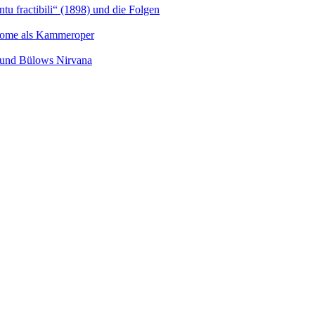
u fractibili“ (1898) und die Folgen
Salome als Kammeroper
s und Bülows Nirvana