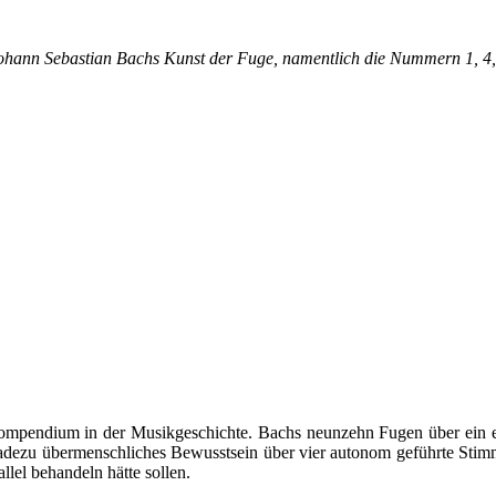
ohann Sebastian Bachs Kunst der Fuge, namentlich die Nummern 1, 4, 5
Kompendium in der Musikgeschichte. Bachs neunzehn Fugen über ein e
ezu übermenschliches Bewusstsein über vier autonom geführte Stimmve
lel behandeln hätte sollen.