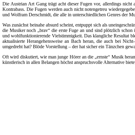
Die Austrian Art Gang trägt acht dieser Fugen vor, allerdings nich
Kontrabass. Die Fugen werden auch nicht notengetreu wiedergegebe
und Wolfram Derschmidt, die alle in unterschiedlichen Genres der Mus
Was zunächst beinahe absurd scheint, entpuppt sich als uneingeschr
die Musiker noch „brav“ die erste Fuge an und sind plötzlich schon 
und wohlfunktionierende Vielstimmigkeit. Das klangliche Resultat ble
aktualisierte Herangehensweise an Bach heran, die auch bei Nicht-
umgedreht hat? Blöde Vorstellung – der hat sicher ein Tänzchen gewa
Oft wird diskutiert, wie man junge Hörer an die „ernste“ Musik her
künstlerisch in allen Belangen höchst anspruchsvolle Alternative biet