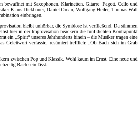
n bewaffnet mit Saxophonen, Klarinetten, Gitarre, Fagott, Cello und
usiker Klaus Dickbauer, Daniel Oman, Wolfgang Heiler, Thomas Wall
ombination einbringen.
ovisation bleibt unhörbar, die Symbiose ist verfließend. Da stimmen
lbst hier in der Improvisation beackern die fünf dichten Kontrapunkt
mt ein „Spirit“ unseres Jahrhunderts hinein – die Musiker tragen eine
s Geleitwort verfasste, resümiert trefflich: „Ob Bach sich im Grab
usikern zwischen Pop und Klassik. Wohl kaum im Ernst. Eine neue und
hzeitig Bach sein lässt.