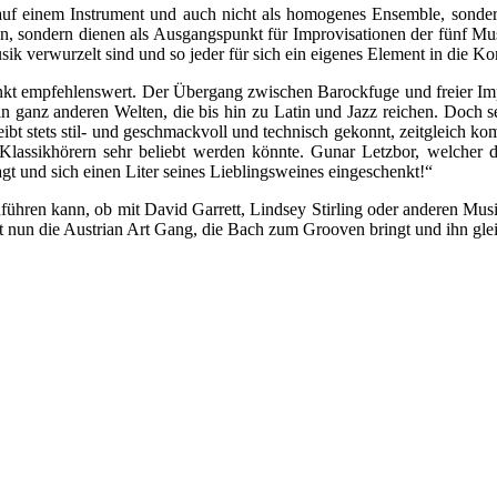
t auf einem Instrument und auch nicht als homogenes Ensemble, sonder
n, sondern dienen als Ausgangspunkt für Improvisationen der fünf M
ik verwurzelt sind und so jeder für sich ein eigenes Element in die K
änkt empfehlenswert. Der Übergang zwischen Barockfuge und freier Impr
in ganz anderen Welten, die bis hin zu Latin und Jazz reichen. Doch se
ibt stets stil- und geschmackvoll und technisch gekonnt, zeitgleich kom
Klassikhörern sehr beliebt werden könnte. Gunar Letzbor, welcher da
gt und sich einen Liter seines Lieblingsweines eingeschenkt!“
anführen kann, ob mit David Garrett, Lindsey Stirling oder anderen M
et nun die Austrian Art Gang, die Bach zum Grooven bringt und ihn gleic