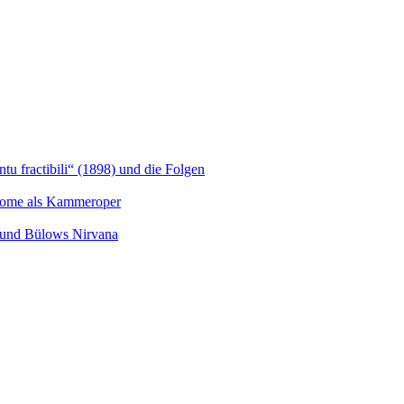
u fractibili“ (1898) und die Folgen
Salome als Kammeroper
s und Bülows Nirvana