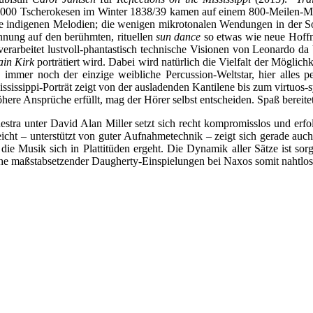
0 Tscherokesen im Winter 1838/39 kamen auf einem 800-Meilen-Marsc
e indigenen Melodien; die wenigen mikrotonalen Wendungen in der So
innung auf den berühmten, rituellen
sun dance
so etwas wie neue Hoffn
verarbeitet lustvoll-phantastisch technische Visionen von Leonardo 
ain Kirk
porträtiert wird. Dabei wird natürlich die Vielfalt der Möglic
, immer noch der einzige weibliche Percussion-Weltstar, hier alles pe
Mississippi-Porträt zeigt von der ausladenden Kantilene bis zum virtuos
here Ansprüche erfüllt, mag der Hörer selbst entscheiden. Spaß bereite
a unter David Alan Miller setzt sich recht kompromisslos und erfolgr
rreicht – unterstützt von guter Aufnahmetechnik – zeigt sich gerade a
die Musik sich in Plattitüden ergeht. Die Dynamik aller Sätze ist sor
he maßstabsetzender Daugherty-Einspielungen bei Naxos somit nahtlos 