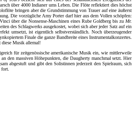
h über 4000 Indianer ums Leben. Die Flöte reflektiert dies höchst
loflöte bringen aber die Grundstimmung von Trauer auf eine äußerst
ung. Die vorzügliche Amy Porter darf hier aus dem Vollen schöpfen:
da Vinci über die Nonsense-Maschinen eines Rube Goldberg bis zu
Mr.
hkeiten des Schlagwerks ausgekostet, wobei sich aber jeder Satz auf ein
rfekt umsetzt, ist eigentlich selbstverständlich. Noch überzeugender
-synkopiertem Finale die ganze Bandbreite eines Instrumentalkonzertes.
t diese Musik allemal!
eich für zeitgenössische amerikanische Musik ein, wie mittlerweile
uch an den massiven Höhepunkten, die Daugherty manchmal setzt. Hier
gsam abgestuft und gibt den Solistinnen jederzeit den Spielraum, sich
fort.