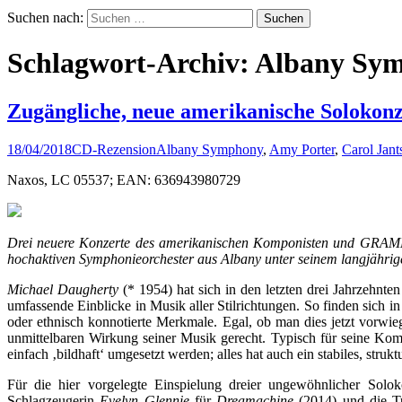
Suchen nach:
Schlagwort-Archiv: Albany Sy
Zugängliche, neue amerikanische Solokonz
18/04/2018
CD-Rezension
Albany Symphony
,
Amy Porter
,
Carol Jant
Naxos, LC 05537; EAN: 636943980729
Drei neuere Konzerte des amerikanischen Komponisten und GRAMMY®
hochaktiven Symphonieorchester aus Albany unter seinem langjährige
Michael Daugherty
(* 1954) hat sich in den letzten drei Jahrzehn
umfassende Einblicke in Musik aller Stilrichtungen. So finden sich 
oder ethnisch konnotierte Merkmale. Egal, ob man dies jetzt vorwi
unmittelbaren Wirkung seiner Musik gerecht. Typisch für seine Kompo
einfach ‚bildhaft‘ umgesetzt werden; alles hat auch ein stabiles, st
Für die hier vorgelegte Einspielung dreier ungewöhnlicher Solok
Schlagzeugerin
Evelyn Glennie
für
Dreamachine
(2014) und die T