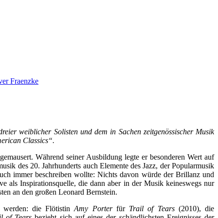
ver Fraenzke
ier weiblicher Solisten und dem in Sachen zeitgenössischer Musik
erican Classics“.
n gemausert. Während seiner Ausbildung legte er besonderen Wert auf
rmusik des 20. Jahrhunderts auch Elemente des Jazz, der Popularmusik
auch immer beschreiben wollte: Nichts davon würde der Brillanz und
ve als Inspirationsquelle, die dann aber in der Musik keineswegs nur
esten an den großen Leonard Bernstein.
 werden: die Flötistin
Amy Porter
für
Trail of Tears
(2010), die
il of Tears
bezieht sich auf eines der schändlichsten Ereignisses der