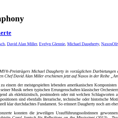
mphony
erte
sch
,
David Alan Miller
,
Evelyn Glennie
,
Michael Daugherty
,
Naxos
Oli
-Preisträgers Michael Daugherty in vorzüglichen Darbietungen dre
n Chef David Alan Miller erschienen jetzt auf Naxos in der Reihe „Am
ten zu einem der meistgespielten lebenden amerikanischen Komponiste
in seiner Musik neben typischen Errungenschaften klassischer Orcheste
egend als eklektizistisch, postmodern oder mit welchen Schlagworten 
sitionen sind ebenfalls literarische, technische oder historische Moti
rukturell klar durchdachtes Fundament. So erinnert Daugherty noch am eh
onzerte konnten die jeweiligen Uraufführungssolistinnen gewonnen
ubistin
Carol Jantsch
für
Reflections on the Mississippi
(2013).
Tra