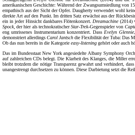
amerikanischen Geschichte: Während der Zwangsumsiedlung von 1500
empathisch aus der Sicht der Opfer. Daugherty verwendet wohl kein
direkte Art auf den Punkt. Im dritten Satz erwächst aus der Rückbes
ein in jeder Hinsicht dankbares Flötenkonzert.
Dreamachine
(2014) 
Spock,
der hier als technokratischer
Star-Trek
-Gegenspieler von
Capt
eng umrissenes Instrumentarium konzentriert. Dass
Evelyn Glennie
demonstriert allerdings
Carol Jantsch
die Flexibilität der Tuba: Das 
Ob das nun bereits in die Kategorie
easy-listening
gehört oder auch hö
Das im Bundesstaat New York angesiedelte Albany Symphony Orchestr
auf zahlreichen CDs belegt. Die Klarheit des Klanges, die Miller e
bleibt trotzdem die nötige Transparenz gewahrt und verhindert, dass 
unangestrengt durchsetzen zu können. Diese Darbietung setzt die Rei