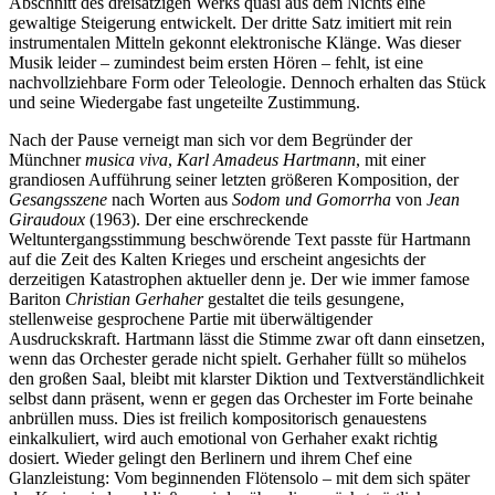
Abschnitt des dreisätzigen Werks quasi aus dem Nichts eine
gewaltige Steigerung entwickelt. Der dritte Satz imitiert mit rein
instrumentalen Mitteln gekonnt elektronische Klänge. Was dieser
Musik leider – zumindest beim ersten Hören – fehlt, ist eine
nachvollziehbare Form oder Teleologie. Dennoch erhalten das Stück
und seine Wiedergabe fast ungeteilte Zustimmung.
Nach der Pause verneigt man sich vor dem Begründer der
Münchner
musica viva
,
Karl Amadeus Hartmann
, mit einer
grandiosen Aufführung seiner letzten größeren Komposition, der
Gesangsszene
nach Worten aus
Sodom und Gomorrha
von
Jean
Giraudoux
(1963). Der eine erschreckende
Weltuntergangsstimmung beschwörende Text passte für Hartmann
auf die Zeit des Kalten Krieges und erscheint angesichts der
derzeitigen Katastrophen aktueller denn je. Der wie immer famose
Bariton
Christian Gerhaher
gestaltet die teils gesungene,
stellenweise gesprochene Partie mit überwältigender
Ausdruckskraft. Hartmann lässt die Stimme zwar oft dann einsetzen,
wenn das Orchester gerade nicht spielt. Gerhaher füllt so mühelos
den großen Saal, bleibt mit klarster Diktion und Textverständlichkeit
selbst dann präsent, wenn er gegen das Orchester im Forte beinahe
anbrüllen muss. Dies ist freilich kompositorisch genauestens
einkalkuliert, wird auch emotional von Gerhaher exakt richtig
dosiert. Wieder gelingt den Berlinern und ihrem Chef eine
Glanzleistung: Vom beginnenden Flötensolo – mit dem sich später