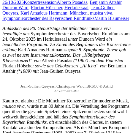
26/10/2025
Konzertrezension
Alberto Posadas
,
Benjamin Attahir
,
Duncan Ward
,
Florian Hölscher
,
Herkulessaal
,
Jean-Guihen
Queyras
,
Karl Amadeus Hartmann
,
München
,
musica viva
,
Symphonieorchester des Bayerischen Rundfunks
Martin Blaumeiser
Anlässlich des 80. Geburtstags der Münchner
musica viva
bewältigte das
Symphonieorchester des Bayerischen Rundfunks am
24. Oktober 2025 im Herkulessaal
unter
Duncan Ward
ein
beachtliches Programm: Zu Ehren des Begründers der Konzertreihe
erklang
Karl Amadeus Hartmanns
späte
8. Symphonie. Zuvor gab
es zwei neuere Instrumentalkonzerte:
Das „Königsberger
Klavierkonzert“ von
Alberto Posadas
(*1967) mit dem Pianisten
Florian Hölscher
sowie das Cellokonzert „Al Icha“ von
Benjamin
Attahir
(*1989) mit
Jean-Guihen Queyras
.
Jean-Guihen Queyras, Christopher Ward, BRSO / © Astrid
Ackermann-BR
Kaum zu glauben: Die Münchner Konzertreihe für moderne Musik,
musica viva,
wurde nun 80 Jahre alt. Die Verteilung des Programms
quer über die gesamte Spielzeit eines Spitzenorchesters sucht wohl
weltweit ihresgleichen und hält das
Symphonieorchester des
Bayerischen Rundfunks
, oft einschließlich des Chores, in stetem
Kontakt zu aktuellen Kompositionen. Als der Münchner Komponist
Karl Amadeus Hartmann
(1905–1963) am 7. Oktober 1945 im