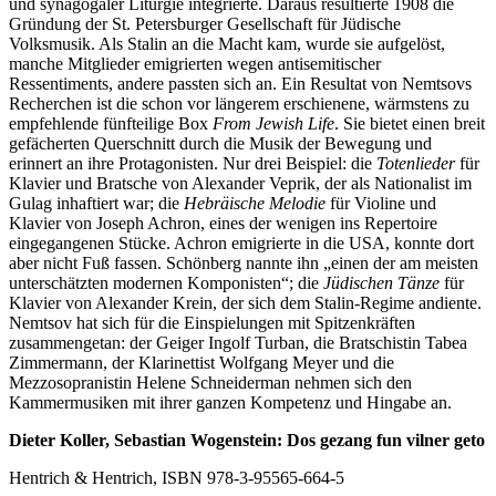
und synagogaler Liturgie integrierte. Daraus resultierte 1908 die
Gründung der St. Petersburger Gesellschaft für Jüdische
Volksmusik. Als Stalin an die Macht kam, wurde sie aufgelöst,
manche Mitglieder emigrierten wegen antisemitischer
Ressentiments, andere passten sich an. Ein Resultat von Nemtsovs
Recherchen ist die schon vor längerem erschienene, wärmstens zu
empfehlende fünfteilige Box
From Jewish Life
. Sie bietet einen breit
gefächerten Querschnitt durch die Musik der Bewegung und
erinnert an ihre Protagonisten. Nur drei Beispiel: die
Totenlieder
für
Klavier und Bratsche von Alexander Veprik, der als Nationalist im
Gulag inhaftiert war; die
Hebräische Melodie
für Violine und
Klavier von Joseph Achron, eines der wenigen ins Repertoire
eingegangenen Stücke. Achron emigrierte in die USA, konnte dort
aber nicht Fuß fassen. Schönberg nannte ihn „einen der am meisten
unterschätzten modernen Komponisten“; die
Jüdischen Tänze
für
Klavier von Alexander Krein, der sich dem Stalin-Regime andiente.
Nemtsov hat sich für die Einspielungen mit Spitzenkräften
zusammengetan: der Geiger Ingolf Turban, die Bratschistin Tabea
Zimmermann, der Klarinettist Wolfgang Meyer und die
Mezzosopranistin Helene Schneiderman nehmen sich den
Kammermusiken mit ihrer ganzen Kompetenz und Hingabe an.
Dieter Koller, Sebastian Wogenstein: Dos gezang fun vilner geto
Hentrich & Hentrich, ISBN 978-3-95565-664-5