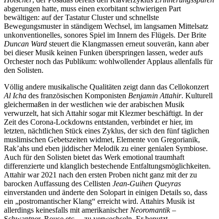
abgerungen hatte, muss einen exorbitant schwierigen Part
bewältigen: auf der Tastatur Cluster und schnellste
Bewegungsmuster in ständigem Wechsel, im langsamen Mittelsatz
unkonventionelles, sonores Spiel im Innern des Flügels. Der Brite
Duncan Ward
steuert die Klangmassen erneut souverän, kann aber
bei dieser Musik keinen Funken überspringen lassen, weder aufs
Orchester noch das Publikum: wohlwollender Applaus allenfalls für
den Solisten.
Völlig andere musikalische Qualitäten zeigt dann das Cellokonzert
Al Icha
des französischen Komponisten
Benjamin Attahir
. Kulturell
gleichermaßen in der westlichen wie der arabischen Musik
verwurzelt, hat sich Attahir sogar mit Klezmer beschäftigt. In der
Zeit des Corona-Lockdowns entstanden, verbindet er hier, im
letzten, nächtlichen Stück eines Zyklus, der sich den fünf täglichen
muslimischen Gebetszeiten widmet, Elemente von Gregorianik,
Rak’ahs und eben jiddischer Melodik zu einer genialen Symbiose.
Auch für den Solisten bietet das Werk emotional traumhaft
differenzierte und klanglich bestechende Entfaltungsmöglichkeiten.
Attahir war 2021 nach den ersten Proben nicht ganz mit der zu
barocken Auffassung des Cellisten
Jean-Guihen Queyras
einverstanden und änderte den Solopart in einigen Details so, dass
ein „postromantischer Klang“ erreicht wird. Attahirs Musik ist
allerdings keinesfalls mit amerikanischer
Neoromantik
–
Schwantner, Rouse etc. – zu verwechseln. Er benutzt