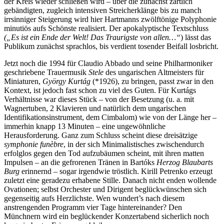
der Kreis wieder schließen wird – über die zunächst zärtlich
gebändigten, zugleich intensiven Streicherklänge bis zu manch
irrsinniger Steigerung wird hier Hartmanns zwölftönige Polyphonie
minutiös aufs Schönste realisiert. Der apokalyptische Textschluss
(„Es ist ein Ende der Welt! Das Traurigste von allen…“
) lässt das
Publikum zunächst sprachlos, bis verdient tosender Beifall losbricht.
Jetzt noch die 1994 für Claudio Abbado und seine Philharmoniker
geschriebene Trauermusik
Stele
des ungarischen Altmeisters für
Miniaturen,
György Kurtág
(*1926), zu bringen, passt zwar in den
Kontext, ist jedoch fast schon zu viel des Guten. Für Kurtágs
Verhältnisse war dieses Stück – von der Besetzung (u. a. mit
Wagnertuben, 2 Klavieren und natürlich dem ungarischen
Identifikationsinstrument, dem Cimbalom) wie von der Länge her –
immerhin knapp 13 Minuten – eine ungewöhnliche
Herausforderung. Ganz zum Schluss scheint diese dreisätzige
symphonie funèbre
, in der sich Minimalistisches zwischendurch
erfolglos gegen den Tod aufzubäumen scheint, mit ihren matten
Impulsen – an die gefrorenen Tränen in Bartóks
Herzog Blaubarts
Burg
erinnernd – sogar irgendwie tröstlich. Kirill Petrenko erzeugt
zuletzt eine geradezu erhabene Stille. Danach nicht enden wollende
Ovationen; selbst Orchester und Dirigent beglückwünschen sich
gegenseitig aufs Herzlichste. Wen wundert’s nach diesem
anstrengenden Programm vier Tage hintereinander? Den
Münchnern wird ein beglückender Konzertabend sicherlich noch