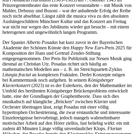
Prinzregententheater das erste Konzert veranstaltete – mit Musik von
Mahler, Debussy und Busoni – war der anhaltende Erfolg der Reihe
noch nicht absehbar. Längst zählt die musica viva zu den absoluten
Aushängeschildern Münchner Kultur und das Konzert am Freitag
war nicht nur wegen des Jubiläums wieder gut besucht – mit einem
heterogenen und ungewöhnlich langen Programm.
Der Spanier
Alberto Posadas
hat kurz zuvor in der Bayerischen
Akademie der Schönen Künste den
Happy New Ears
-Preis 2025 für
Komposition der Hans und Gertrud Zender-Stiftung
entgegengenommen. Der Preis für Publizistik zur Neuen Musik ging
diesmal an Christian Utz. Posadas richtet sich häufig an
mathematischen Modellen aus – z. B. im Streichquartett-Zyklus
Liturgia fractal
an komplexen Fraktalen. Derlei Konzepte mögen
bei Kammermusik noch aufgehen. In seinem
Königsberger
Klavierkonzert
(2023) ist es der Eulerkreis, den der Mathematiker im
Umfeld des berühmten Königsberger Brückenproblems entwickelt
hatte, eine der Grundlagen der Graphentheorie. Dass sich dies
musikalisch auf klangliche „Brücken“ zwischen Klavier und
Orchester übertragen lässt, zeigt Posadas mit einer völlig
hypertrophen Orchestrierung, die zwar erstaunliche und interessante
Einzelereignisse hervorbringt, jedoch mangels wahrnehmbarer
motivischer Arbeit auf den Hörer ziellos, fast beliebig wirkt: ein mit
zudem 40 Minuten Länge völlig unverdaulicher Klops.
Florian
Hölscher
, der Posadas bereits den Klavierzyklus
Erinnerungsspuren