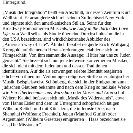
Hintergrund.
„Musik der Integration“ heißt ein Abschnitt, in dessen Zentrum Kurt
Weill steht. Er arrangierte sich mit seinem Zufluchtsort New York
und eignete sich den amerikanischen Stil an. Seine für den
Broadway komponierten Musicals, wie
Lady in the dark
oder
Love
Life
, von Weill selbst als Studie über eine Durchschnittsfamilie in
den USA bezeichnet, sind wirklichkeitsnahe Abbilder des
„American way of Life“. Ähnlich flexibel reagierte Erich Wolfgang
Korngold auf die neuen Herausforderungen, etablierte sich im
Filmgeschäft. Von ihm stammt die Aussage: „Hitler hat uns zu Juden
gemacht.“ Sie bezieht sich auf jene teilweise konvertierten Musiker,
die sich nicht mit dem Judentum und dessen Traditionen
identifizierten. Auf die als erzwungen erlebte Identität reagierten
etliche von ihnen mit Vertonungen religiöser Stoffe oder liturgischer
Musik. Beispielsweise Schönberg, der sich in der Emigration zum
jüdischen Glauben bekannte und nach dem Krieg so radikale Werke
wie
Ein Überlebender aus Warschau
oder
Moses und Aron
schuf.
Weitere Kapitel befassen sich mit „Musik des Widerstands“, etwa
von Hanns Eisler und dem im Untergrund schöpferisch tätigen
Wilhelm Rettich und mit Künstlern, die in fernste Orte, nach
Shanghai (Wolfgang Fraenkel), Japan (Manfred Gurlitt) oder
Argentinien (Wilhelm Graetzer) emigrierten – Haas bezeichnet sie
als „Die Missionare“.