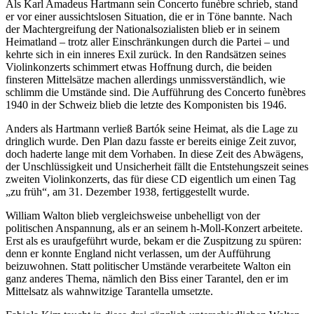
Als Karl Amadeus Hartmann sein Concerto funèbre schrieb, stand
er vor einer aussichtslosen Situation, die er in Töne bannte. Nach
der Machtergreifung der Nationalsozialisten blieb er in seinem
Heimatland – trotz aller Einschränkungen durch die Partei – und
kehrte sich in ein inneres Exil zurück. In den Randsätzen seines
Violinkonzerts schimmert etwas Hoffnung durch, die beiden
finsteren Mittelsätze machen allerdings unmissverständlich, wie
schlimm die Umstände sind. Die Aufführung des Concerto funèbres
1940 in der Schweiz blieb die letzte des Komponisten bis 1946.
Anders als Hartmann verließ Bartók seine Heimat, als die Lage zu
dringlich wurde. Den Plan dazu fasste er bereits einige Zeit zuvor,
doch haderte lange mit dem Vorhaben. In diese Zeit des Abwägens,
der Unschlüssigkeit und Unsicherheit fällt die Entstehungszeit seines
zweiten Violinkonzerts, das für diese CD eigentlich um einen Tag
„zu früh“, am 31. Dezember 1938, fertiggestellt wurde.
William Walton blieb vergleichsweise unbehelligt von der
politischen Anspannung, als er an seinem h-Moll-Konzert arbeitete.
Erst als es uraufgeführt wurde, bekam er die Zuspitzung zu spüren:
denn er konnte England nicht verlassen, um der Aufführung
beizuwohnen. Statt politischer Umstände verarbeitete Walton ein
ganz anderes Thema, nämlich den Biss einer Tarantel, den er im
Mittelsatz als wahnwitzige Tarantella umsetzte.