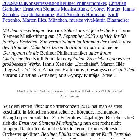
20/09/2023
Konzertrezension
Berliner Philharmoniker
,
Christian
Gerhaher
,
Ernst von Siemens Musikstiftung
,
György Kurtág
,
Iannis
Xenakis
,
Isarphilharmonie
,
Karl Amadeus Hartmann
,
Kirill
Petrenko
,
Márton Illés
,
München
,
musica viva
Martin Blaumeiser
Mit dem diesjährigen
räsonanz
Stifterkonzert feierte die
Ernst von
Siemens Musikstiftung
am 17. September 2023 zugleich ihr 50-
jähriges Bestehen. Zur Veranstaltung im Rahmen der
musica viva
des BR in der Münchner Isarphilharmonie hatte man keine
Geringeren als die
Berliner Philharmoniker
unter ihrem
Chefdirigenten
Kirill Petrenko
eingeladen. Zu erleben gab es vier
großbesetzte Werke:
Iannis Xenakis‘ „Jonchaies“, Márton Illés‘
„Lég-szín-tér“, Karl Amadeus Hartmanns „Gesangsszene“ (
mit dem
Bariton
Christian Gerhaher)
und
György Kurtágs „Stele“
.
Die Berliner Philharmoniker unter Kirill Petrenko © BR, Astrid
Ackermann
Seit dem ersten
räsonanz
Stifterkonzert 2016 hat man es stets
geschafft, in München sonst selten zu hörende, hochrangige
Klangkörper einzuladen. Zur Feier ihres 50-jährigen Bestehens ließ
sich die
Ernst von Siemens Musikstiftung
nun erst recht nicht
lumpen. Da durften dann die kürzlich erneut zum weltbesten
Orchester gekürten
Berliner Philharmoniker
unter
Kirill Petrenko