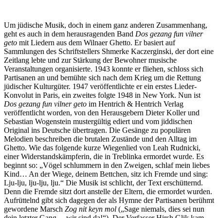
Um jüdische Musik, doch in einem ganz anderen Zusammenhang,
geht es auch in dem herausragenden Band
Dos gezang fun vilner
geto
mit Liedern aus dem Wilnaer Ghetto. Er basiert auf
Sammlungen des Schriftstellers Shmerke Kaczerginski, der dort eine
Zeitlang lebte und zur Stärkung der Bewohner musische
Veranstaltungen organisierte. 1943 konnte er fliehen, schloss sich
Partisanen an und bemühte sich nach dem Krieg um die Rettung
jüdischer Kulturgüter. 1947 veröffentlichte er ein erstes Lieder-
Konvolut in Paris, ein zweites folgte 1948 in New York. Nun ist
Dos gezang fun vilner geto
im Hentrich & Hentrich Verlag
veröffentlicht worden, von den Herausgebern Dieter Koller und
Sebastian Wogenstein mustergültig ediert und vom jiddischen
Original ins Deutsche übertragen. Die Gesänge zu populären
Melodien beschreiben die brutalen Zustände und den Alltag im
Ghetto. Wie das folgende kurze Wiegenlied von Leah Rudnicki,
einer Widerstandskämpferin, die in Treblinka ermordet wurde. Es
beginnt so: „Vögel schlummern in den Zweigen, schlaf mein liebes
Kind… An der Wiege, deinem Bettchen, sitz ich Fremde und sing:
Lju-lju, lju-lju, lju.“ Die Musik ist schlicht, der Text erschütternd.
Denn die Fremde sitzt dort anstelle der Eltern, die ermordet wurden.
Aufrüttelnd gibt sich dagegen der als Hymne der Partisanen berühmt
gewordene Marsch
Zog nit keyn mol
(„Sage niemals, dies sei nun
dein letzter Gang….wir sind da!“). Der Verfasser Hirsh Glik kam