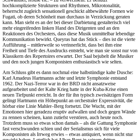
hochkomplizierte Strukturen und Rhythmen, Mikrotonalität,
beherrscht zugleich sensationell geschickt altbewährte Formen wie
Fugati, ob deren Schönheit man durchaus in Verzückung geraten
kann. Man sieht es an der bei dieser Darbietung gestalterisch viel
mehr eingreifenden linken Hand des Dirigenten und an den
Reaktionen des Orchesters, dass diese Musik unmittelbar lebendige
Kommunikation bewirkt. Queyras hat das Stück – dies ist die vierte
Aufführung – mittlerweile so verinnerlicht, dass bei ihm eine
Freiheit und Tiefe des Ausdrucks entsteht, wie man sie sonst nur von
Klassikern des Repertoires erwartet. Der Saal bejubelt die Musiker
und den noch jungen Komponisten enthusiastisch wie selten.
Am Schluss gibt es dann nochmal eine halbstündige kalte Dusche:
Karl Amadeus Hartmanns achte und letzte Symphonie entstand
1962. Der Nazi-Terror war in der BRD nicht ansatzweise
aufgearbeitet und der Kalte Krieg hatte in der Kuba-Krise einen
neuen Tiefpunkt erreicht. In der für ihn typisch zweisätzigen Form
gelingt Hartmann ein Höhepunkt an orchestraler Expressivität, die
hörbar eine Linie Mahler–Berg fortsetzt. Die Wucht, mit der
Emotionen hier geradezu eruptiv aufwallen und doch gegen Wände
zu rennen scheinen, kann zutiefst verstören, auch heute noch.
Trotzdem muss so etwas schon damals – als die Gattung Symphonie
fast verschwunden schien und der Serialismus sich für viele
Komponisten als Irrweg erwies – etwas antiquiert, wenn nicht stur
gewirkt haben. Letztlich hat Alban Berg in seinem dritten