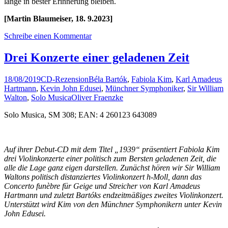
lange in bester Erinnerung bleiben.
[Martin Blaumeiser, 18. 9.2023]
Schreibe einen Kommentar
Drei Konzerte einer geladenen Zeit
18/08/2019
CD-Rezension
Béla Bartók
,
Fabiola Kim
,
Karl Amadeus
Hartmann
,
Kevin John Edusei
,
Münchner Symphoniker
,
Sir William
Walton
,
Solo Musica
Oliver Fraenzke
Solo Musica, SM 308; EAN: 4 260123 643089
Auf ihrer Debut-CD mit dem Titel „1939“ präsentiert Fabiola Kim
drei Violinkonzerte einer politisch zum Bersten geladenen Zeit, die
alle die Lage ganz eigen darstellen. Zunächst hören wir Sir William
Waltons politisch distanziertes Violinkonzert h-Moll, dann das
Concerto funèbre für Geige und Streicher von Karl Amadeus
Hartmann und zuletzt Bartóks endzeitmäßiges zweites Violinkonzert.
Unterstützt wird Kim von den Münchner Symphonikern unter Kevin
John Edusei.