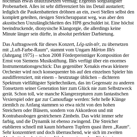
nochmals etwas draufzusetzen vermag; Ergebnis sorgfältigster
Probenarbeit. Alles ist sehr differenziert bis ins Detail austariert;
lediglich die Paukenbatterien dröhnen an ein, zwei Stellen selbst den
komplett geteilten, riesigen Streicherapparat weg, was aber den
akustischen Unzulänglichkeiten des HP8 geschuldet ist. Eine höchst
beeindruckende, dionysische Klangorgie, die allerdings keine
Minute länger sein dürfte, in absolut perfekter Darbietung.
Das Auftragswerk für dieses Konzert,
Lég-szín-tér
, zu übersetzen
mit „Luft-Farbe-Raum“, stammt vom Ungarn
Márton Illés
(Jahrgang 1975) – schon 2008 Förderpreisträger Komposition der
Ernst von Siemens Musikstiftung. Illés verfügt über ein enormes
Instrumentationsgeschick: Das gegenüber Xenakis etwas kleinere
Orchester wird noch konsequenter bis auf den einzelnen Spieler hin
ausdifferenziert, mit einem – heutzutage üblichen – dichteren
Spektrum vielfältigster Spieltechniken, das im Gegensatz zu anderen
Tonsetzern seiner Generation hier zum Glück nie zum Selbstzweck
gerät. Schon toll, wie manche Klangrezepturen zum fantastischen
Vexierspiel oder gar zur Camouflage werden: Sehr helle Klänge
ziemlich zu Anfang stammen so etwa nicht von den hohen
Streichern oder Bläsern, sondern von Akkordeon und mit
Kontrabassbogen gestrichenen Zimbeln. Das wirkt immer sehr
farbig, und die Dynamik ist ebenso zwingend. Die Streicher
etablieren schnell mit kaum hörbaren Tupfern quasi ihren „Raum“.
Sehr konzentriert und doch überraschend, wie sich im zweiten