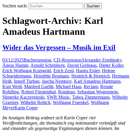
Suchen nach:
Schlagwort-Archiv: Karl
Amadeus Hartmann
Wider das Vergessen – Musik im Exil
03/12/2025
Buchrezension
,
CD-Rezension
Alexander Zemlinsky
,
Äneas Humm
,
Arnold Schönberg
,
David Geringas
,
Dieter Koller
,
Erich Wolfgang Korngold
,
Erich Zeisl
,
Hanns Eisler
,
Helene
Schneidermann
,
Henriëtte Bosmans
,
Hentrich & Hentrich
,
Hermann
Heiß
,
Ingolf Turban
,
Jascha Nemtsov
,
Karl Amadeus Hartmann
,
Kurt Weill
,
Manfred Gurlitt
,
Michael Haas
,
Reclam
,
Renate
Rohlfing
,
Robert Fürstenthal
,
Rondeau
,
Sebastian Wogenstein
,
Shmerke Kaczerginski
,
SWR Music
,
Tabea Zimmermann
,
Wilhelm
Graetzer
,
Wilhelm Rettich
,
Wolfgang Fraenkel
,
Wolfgang
Meyer
Karin Coper
Im heutigen Beitrag widmet sich Karin Coper vier
Veröffentlichungen, die thematisch eng miteinander verknüpft sind
und einander als gegenseitige Ergänzungen dienen können. Im