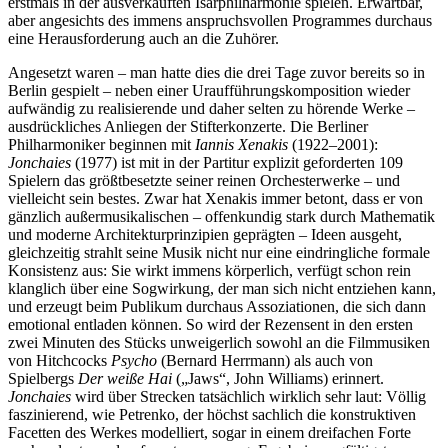
erstmals in der ausverkauften Isarphilharmonie spielen. Erwartbar,
aber angesichts des immens anspruchsvollen Programmes durchaus
eine Herausforderung auch an die Zuhörer.
Angesetzt waren – man hatte dies die drei Tage zuvor bereits so in
Berlin gespielt – neben einer Uraufführungskomposition wieder
aufwändig zu realisierende und daher selten zu hörende Werke –
ausdrückliches Anliegen der Stifterkonzerte. Die Berliner
Philharmoniker beginnen mit
Iannis Xenakis
(1922–2001):
Jonchaies
(1977) ist mit in der Partitur explizit geforderten 109
Spielern das größtbesetzte seiner reinen Orchesterwerke – und
vielleicht sein bestes. Zwar hat Xenakis immer betont, dass er von
gänzlich außermusikalischen – offenkundig stark durch Mathematik
und moderne Architekturprinzipien geprägten – Ideen ausgeht,
gleichzeitig strahlt seine Musik nicht nur eine eindringliche formale
Konsistenz aus: Sie wirkt immens körperlich, verfügt schon rein
klanglich über eine Sogwirkung, der man sich nicht entziehen kann,
und erzeugt beim Publikum durchaus Assoziationen, die sich dann
emotional entladen können. So wird der Rezensent in den ersten
zwei Minuten des Stücks unweigerlich sowohl an die Filmmusiken
von Hitchcocks
Psycho
(Bernard Herrmann) als auch von
Spielbergs
Der weiße Hai
(„Jaws“, John Williams) erinnert.
Jonchaies
wird über Strecken tatsächlich wirklich sehr laut: Völlig
faszinierend, wie Petrenko, der höchst sachlich die konstruktiven
Facetten des Werkes modelliert, sogar in einem dreifachen Forte