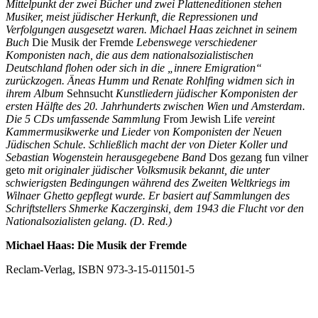
Mittelpunkt der zwei Bücher und zwei Platteneditionen stehen
Musiker, meist jüdischer Herkunft, die Repressionen und
Verfolgungen ausgesetzt waren. Michael Haas zeichnet in seinem
Buch
Die Musik der Fremde
Lebenswege verschiedener
Komponisten nach, die aus dem nationalsozialistischen
Deutschland flohen oder sich in die „innere Emigration“
zurückzogen. Äneas Humm und Renate Rohlfing widmen sich in
ihrem Album
Sehnsucht
Kunstliedern jüdischer Komponisten der
ersten Hälfte des 20. Jahrhunderts zwischen Wien und Amsterdam.
Die 5 CDs umfassende Sammlung
From Jewish Life
vereint
Kammermusikwerke und Lieder von Komponisten der Neuen
Jüdischen Schule. Schließlich macht der von Dieter Koller und
Sebastian Wogenstein herausgegebene Band
Dos gezang fun vilner
geto
mit originaler jüdischer Volksmusik bekannt, die unter
schwierigsten Bedingungen während des Zweiten Weltkriegs im
Wilnaer Ghetto gepflegt wurde. Er basiert auf Sammlungen des
Schriftstellers Shmerke Kaczerginski, dem 1943 die Flucht vor den
Nationalsozialisten gelang.
(D. Red.)
Michael Haas: Die Musik der Fremde
Reclam-Verlag, ISBN 973-3-15-011501-5