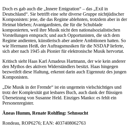
Doch es gab auch die „Innere Emigration“ – das „Exil in
Deutschland“. Sie betrifft eine sehr diverse Gruppe nichtjüdischer
Komponisten: jene, die das Regime ablehnten, trotzdem aber in der
Heimat blieben; Avantgardisten, die für die Schublade
komponierten, weil ihre Musik nicht den nationalsozialistischen
Vorstellungen entsprach; und auch Opportunisten, die sich dem
Regime andienten, künstlerisch aber andere Ambitionen hatten. So
wie Hermann Heiß, der Auftragsmusiken für die NSDAP lieferte,
sich aber nach 1945 als Pionier für elektronische Musik hervortat.
Kritisch sieht Haas Karl Amadeus Hartmann, der wie kein anderer
den Mythos des aktiven Widerständlers besitzt. Haas hingegen
bezweifelt diese Haltung, erkennt darin auch Eigennutz des jungen
Komponisten.
„Die Musik in der Fremde“ ist ein ungemein vielschichtiges und
trotz der Komplexität gut lesbares Buch, auch dank der flüssigen
Übersetzung von Susanne Held. Einziges Manko: es fehlt ein
Personenregister.
Äneas Humm, Renate Rohlfing: Sehnsucht
Rondeau, ROP6276; EAN: 4037408062763