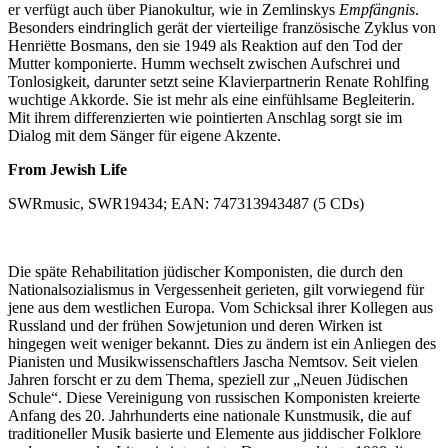
er verfügt auch über Pianokultur, wie in Zemlinskys
Empfängnis
.
Besonders eindringlich gerät der vierteilige französische Zyklus von
Henriëtte Bosmans, den sie 1949 als Reaktion auf den Tod der
Mutter komponierte. Humm wechselt zwischen Aufschrei und
Tonlosigkeit, darunter setzt seine Klavierpartnerin Renate Rohlfing
wuchtige Akkorde. Sie ist mehr als eine einfühlsame Begleiterin.
Mit ihrem differenzierten wie pointierten Anschlag sorgt sie im
Dialog mit dem Sänger für eigene Akzente.
From Jewish Life
SWRmusic, SWR19434; EAN: 747313943487 (5 CDs)
Die späte Rehabilitation jüdischer Komponisten, die durch den
Nationalsozialismus in Vergessenheit gerieten, gilt vorwiegend für
jene aus dem westlichen Europa. Vom Schicksal ihrer Kollegen aus
Russland und der frühen Sowjetunion und deren Wirken ist
hingegen weit weniger bekannt. Dies zu ändern ist ein Anliegen des
Pianisten und Musikwissenschaftlers Jascha Nemtsov. Seit vielen
Jahren forscht er zu dem Thema, speziell zur „Neuen Jüdischen
Schule“. Diese Vereinigung von russischen Komponisten kreierte
Anfang des 20. Jahrhunderts eine nationale Kunstmusik, die auf
traditioneller Musik basierte und Elemente aus jiddischer Folklore