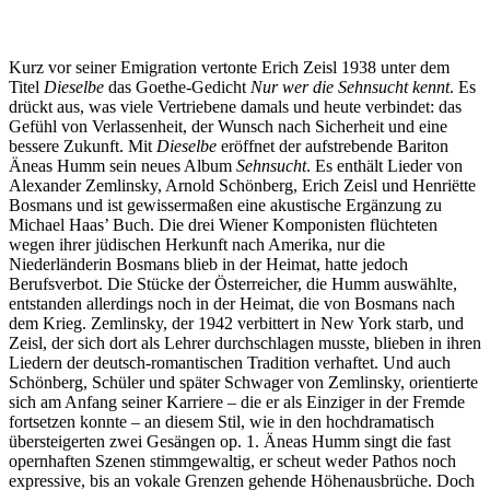
Kurz vor seiner Emigration vertonte Erich Zeisl 1938 unter dem
Titel
Dieselbe
das Goethe-Gedicht
Nur wer die Sehnsucht kennt
. Es
drückt aus, was viele Vertriebene damals und heute verbindet: das
Gefühl von Verlassenheit, der Wunsch nach Sicherheit und eine
bessere Zukunft. Mit
Dieselbe
eröffnet der aufstrebende Bariton
Äneas Humm sein neues Album
Sehnsucht
. Es enthält Lieder von
Alexander Zemlinsky, Arnold Schönberg, Erich Zeisl und Henriëtte
Bosmans und ist gewissermaßen eine akustische Ergänzung zu
Michael Haas’ Buch. Die drei Wiener Komponisten flüchteten
wegen ihrer jüdischen Herkunft nach Amerika, nur die
Niederländerin Bosmans blieb in der Heimat, hatte jedoch
Berufsverbot. Die Stücke der Österreicher, die Humm auswählte,
entstanden allerdings noch in der Heimat, die von Bosmans nach
dem Krieg. Zemlinsky, der 1942 verbittert in New York starb, und
Zeisl, der sich dort als Lehrer durchschlagen musste, blieben in ihren
Liedern der deutsch-romantischen Tradition verhaftet. Und auch
Schönberg, Schüler und später Schwager von Zemlinsky, orientierte
sich am Anfang seiner Karriere – die er als Einziger in der Fremde
fortsetzen konnte – an diesem Stil, wie in den hochdramatisch
übersteigerten zwei Gesängen op. 1. Äneas Humm singt die fast
opernhaften Szenen stimmgewaltig, er scheut weder Pathos noch
expressive, bis an vokale Grenzen gehende Höhenausbrüche. Doch