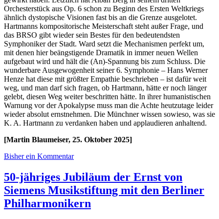
Orchesterstück aus Op. 6 schon zu Beginn des Ersten Weltkriegs
ähnlich dystopische Visionen fast bis an die Grenze ausgelotet.
Hartmanns kompositorische Meisterschaft steht außer Frage, und
das BRSO gibt wieder sein Bestes für den bedeutendsten
Symphoniker der Stadt. Ward setzt die Mechanismen perfekt um,
mit denen hier beängstigende Dramatik in immer neuen Wellen
aufgebaut wird und hält die (An)-Spannung bis zum Schluss. Die
wunderbare Ausgewogenheit seiner 6. Symphonie – Hans Werner
Henze hat diese mit größter Empathie beschrieben – ist dafür weit
weg, und man darf sich fragen, ob Hartmann, hätte er noch länger
gelebt, diesen Weg weiter beschritten hätte. In ihrer humanistischen
Warnung vor der Apokalypse muss man die Achte heutzutage leider
wieder absolut ernstnehmen. Die Münchner wissen sowieso, was sie
K. A. Hartmann zu verdanken haben und applaudieren anhaltend.
[Martin Blaumeiser, 25.
Oktober
2025]
Bisher ein Kommentar
50-jähriges Jubiläum der Ernst von
Siemens Musikstiftung mit den Berliner
Philharmonikern