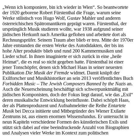
„Wenn ich komponiere, bin ich wieder in Wien“. So beantwortete
der 1920 geborene Robert Fürstenthal die Frage, warum seine
Werke stilistisch von Hugo Wolf, Gustav Mahler und anderen
österreichischen Spätromantikern geprägt waren. Fürstenthal, der
ursprünglich Musik studieren wollte, war 1938 aufgrund seiner
jüdischen Herkunft nach Amerika geflohen und arbeitete dort als
Rechnungsprüfer. Seinem Traum aber blieb er treu. Mitte der 1970er
Jahre entstanden die ersten Werke des Autodidakten, der bis ins
hohe Alter produktiv blieb und rund 200 Kammermusiken und
Lieder schuf. In ihnen imaginierte er sich zurück in eine „heile
Heimat“, die es real so nicht gegeben hatte. Fürstenthal ist einer
jener Tonschöpfer, denen sich Michael Haas in seiner neuesten
Publikation
Die Musik der Fremde
widmet. Damit knüpft der
Exilforscher und Musikhistoriker an sein 2013 veröffentlichtes Buch
Forbidden Music – The Jewish Composers Banned by the Nazis
an.
Auch die Neuerscheinung beschäftigt sich schwerpunktmäßig mit
jüdischen Komponisten, doch der Fokus liegt darauf, wie das „Exil“
deren musikalische Entwicklung beeinflusste. Dabei schöpft Haas,
der als Plattenproduzent und Aufnahmeleiter die Reihe
Entartete
Musik
bei Decca initiierte und Mitbegründer des Wiener Exilarte
Zentrums ist, aus einem enormen Wissensfundus. Er untersucht in
neun Kapiteln verschiedene Formen des künstlerischen Exils und
stützt sich dabei auf eine beeindruckende Anzahl von Biographien
und Analysen vieler Werke im Kontext zum politischen