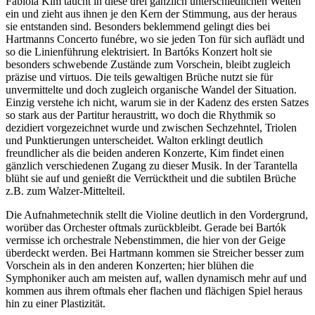
Fabiola Kim taucht in diese drei gänzlich unterschiedlichen Welten
ein und zieht aus ihnen je den Kern der Stimmung, aus der heraus
sie entstanden sind. Besonders beklemmend gelingt dies bei
Hartmanns Concerto funébre, wo sie jeden Ton für sich auflädt und
so die Linienführung elektrisiert. In Bartóks Konzert holt sie
besonders schwebende Zustände zum Vorschein, bleibt zugleich
präzise und virtuos. Die teils gewaltigen Brüche nutzt sie für
unvermittelte und doch zugleich organische Wandel der Situation.
Einzig verstehe ich nicht, warum sie in der Kadenz des ersten Satzes
so stark aus der Partitur heraustritt, wo doch die Rhythmik so
dezidiert vorgezeichnet wurde und zwischen Sechzehntel, Triolen
und Punktierungen unterscheidet. Walton erklingt deutlich
freundlicher als die beiden anderen Konzerte, Kim findet einen
gänzlich verschiedenen Zugang zu dieser Musik. In der Tarantella
blüht sie auf und genießt die Verrücktheit und die subtilen Brüche
z.B. zum Walzer-Mittelteil.
Die Aufnahmetechnik stellt die Violine deutlich in den Vordergrund,
worüber das Orchester oftmals zurückbleibt. Gerade bei Bartók
vermisse ich orchestrale Nebenstimmen, die hier von der Geige
überdeckt werden. Bei Hartmann kommen sie Streicher besser zum
Vorschein als in den anderen Konzerten; hier blühen die
Symphoniker auch am meisten auf, wallen dynamisch mehr auf und
kommen aus ihrem oftmals eher flachen und flächigen Spiel heraus
hin zu einer Plastizität.