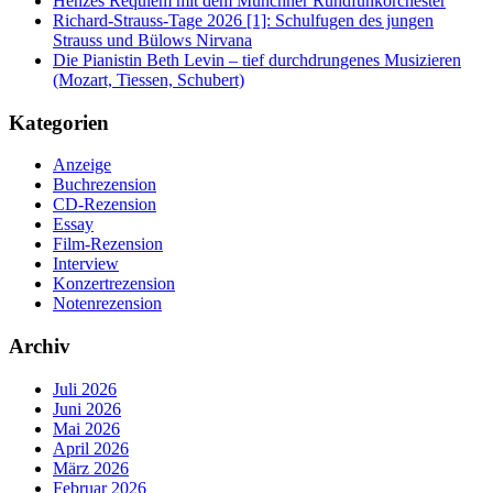
Henzes Requiem mit dem Münchner Rundfunkorchester
Richard-Strauss-Tage 2026 [1]: Schulfugen des jungen
Strauss und Bülows Nirvana
Die Pianistin Beth Levin – tief durchdrungenes Musizieren
(Mozart, Tiessen, Schubert)
Kategorien
Anzeige
Buchrezension
CD-Rezension
Essay
Film-Rezension
Interview
Konzertrezension
Notenrezension
Archiv
Juli 2026
Juni 2026
Mai 2026
April 2026
März 2026
Februar 2026