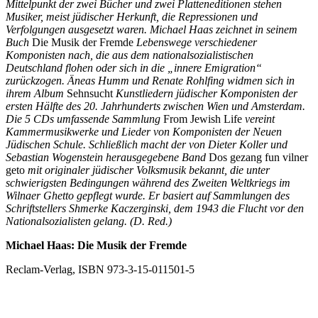
Mittelpunkt der zwei Bücher und zwei Platteneditionen stehen
Musiker, meist jüdischer Herkunft, die Repressionen und
Verfolgungen ausgesetzt waren. Michael Haas zeichnet in seinem
Buch
Die Musik der Fremde
Lebenswege verschiedener
Komponisten nach, die aus dem nationalsozialistischen
Deutschland flohen oder sich in die „innere Emigration“
zurückzogen. Äneas Humm und Renate Rohlfing widmen sich in
ihrem Album
Sehnsucht
Kunstliedern jüdischer Komponisten der
ersten Hälfte des 20. Jahrhunderts zwischen Wien und Amsterdam.
Die 5 CDs umfassende Sammlung
From Jewish Life
vereint
Kammermusikwerke und Lieder von Komponisten der Neuen
Jüdischen Schule. Schließlich macht der von Dieter Koller und
Sebastian Wogenstein herausgegebene Band
Dos gezang fun vilner
geto
mit originaler jüdischer Volksmusik bekannt, die unter
schwierigsten Bedingungen während des Zweiten Weltkriegs im
Wilnaer Ghetto gepflegt wurde. Er basiert auf Sammlungen des
Schriftstellers Shmerke Kaczerginski, dem 1943 die Flucht vor den
Nationalsozialisten gelang.
(D. Red.)
Michael Haas: Die Musik der Fremde
Reclam-Verlag, ISBN 973-3-15-011501-5