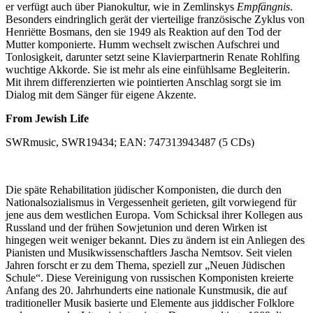
er verfügt auch über Pianokultur, wie in Zemlinskys
Empfängnis
.
Besonders eindringlich gerät der vierteilige französische Zyklus von
Henriëtte Bosmans, den sie 1949 als Reaktion auf den Tod der
Mutter komponierte. Humm wechselt zwischen Aufschrei und
Tonlosigkeit, darunter setzt seine Klavierpartnerin Renate Rohlfing
wuchtige Akkorde. Sie ist mehr als eine einfühlsame Begleiterin.
Mit ihrem differenzierten wie pointierten Anschlag sorgt sie im
Dialog mit dem Sänger für eigene Akzente.
From Jewish Life
SWRmusic, SWR19434; EAN: 747313943487 (5 CDs)
Die späte Rehabilitation jüdischer Komponisten, die durch den
Nationalsozialismus in Vergessenheit gerieten, gilt vorwiegend für
jene aus dem westlichen Europa. Vom Schicksal ihrer Kollegen aus
Russland und der frühen Sowjetunion und deren Wirken ist
hingegen weit weniger bekannt. Dies zu ändern ist ein Anliegen des
Pianisten und Musikwissenschaftlers Jascha Nemtsov. Seit vielen
Jahren forscht er zu dem Thema, speziell zur „Neuen Jüdischen
Schule“. Diese Vereinigung von russischen Komponisten kreierte
Anfang des 20. Jahrhunderts eine nationale Kunstmusik, die auf
traditioneller Musik basierte und Elemente aus jiddischer Folklore