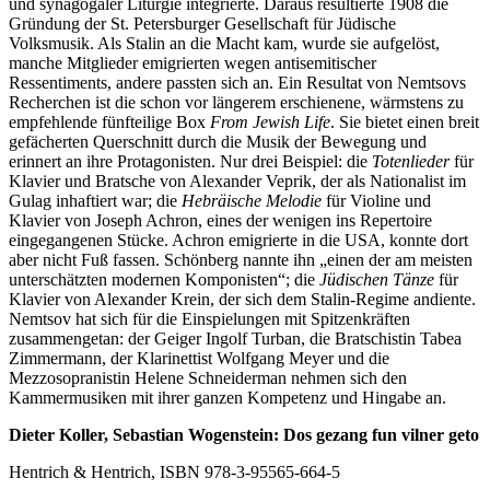
und synagogaler Liturgie integrierte. Daraus resultierte 1908 die
Gründung der St. Petersburger Gesellschaft für Jüdische
Volksmusik. Als Stalin an die Macht kam, wurde sie aufgelöst,
manche Mitglieder emigrierten wegen antisemitischer
Ressentiments, andere passten sich an. Ein Resultat von Nemtsovs
Recherchen ist die schon vor längerem erschienene, wärmstens zu
empfehlende fünfteilige Box
From Jewish Life
. Sie bietet einen breit
gefächerten Querschnitt durch die Musik der Bewegung und
erinnert an ihre Protagonisten. Nur drei Beispiel: die
Totenlieder
für
Klavier und Bratsche von Alexander Veprik, der als Nationalist im
Gulag inhaftiert war; die
Hebräische Melodie
für Violine und
Klavier von Joseph Achron, eines der wenigen ins Repertoire
eingegangenen Stücke. Achron emigrierte in die USA, konnte dort
aber nicht Fuß fassen. Schönberg nannte ihn „einen der am meisten
unterschätzten modernen Komponisten“; die
Jüdischen Tänze
für
Klavier von Alexander Krein, der sich dem Stalin-Regime andiente.
Nemtsov hat sich für die Einspielungen mit Spitzenkräften
zusammengetan: der Geiger Ingolf Turban, die Bratschistin Tabea
Zimmermann, der Klarinettist Wolfgang Meyer und die
Mezzosopranistin Helene Schneiderman nehmen sich den
Kammermusiken mit ihrer ganzen Kompetenz und Hingabe an.
Dieter Koller, Sebastian Wogenstein: Dos gezang fun vilner geto
Hentrich & Hentrich, ISBN 978-3-95565-664-5