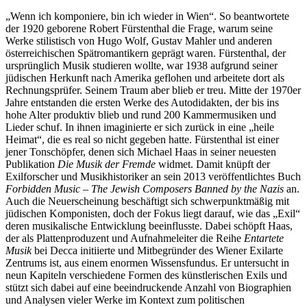
„Wenn ich komponiere, bin ich wieder in Wien“. So beantwortete
der 1920 geborene Robert Fürstenthal die Frage, warum seine
Werke stilistisch von Hugo Wolf, Gustav Mahler und anderen
österreichischen Spätromantikern geprägt waren. Fürstenthal, der
ursprünglich Musik studieren wollte, war 1938 aufgrund seiner
jüdischen Herkunft nach Amerika geflohen und arbeitete dort als
Rechnungsprüfer. Seinem Traum aber blieb er treu. Mitte der 1970er
Jahre entstanden die ersten Werke des Autodidakten, der bis ins
hohe Alter produktiv blieb und rund 200 Kammermusiken und
Lieder schuf. In ihnen imaginierte er sich zurück in eine „heile
Heimat“, die es real so nicht gegeben hatte. Fürstenthal ist einer
jener Tonschöpfer, denen sich Michael Haas in seiner neuesten
Publikation
Die Musik der Fremde
widmet. Damit knüpft der
Exilforscher und Musikhistoriker an sein 2013 veröffentlichtes Buch
Forbidden Music – The Jewish Composers Banned by the Nazis
an.
Auch die Neuerscheinung beschäftigt sich schwerpunktmäßig mit
jüdischen Komponisten, doch der Fokus liegt darauf, wie das „Exil“
deren musikalische Entwicklung beeinflusste. Dabei schöpft Haas,
der als Plattenproduzent und Aufnahmeleiter die Reihe
Entartete
Musik
bei Decca initiierte und Mitbegründer des Wiener Exilarte
Zentrums ist, aus einem enormen Wissensfundus. Er untersucht in
neun Kapiteln verschiedene Formen des künstlerischen Exils und
stützt sich dabei auf eine beeindruckende Anzahl von Biographien
und Analysen vieler Werke im Kontext zum politischen