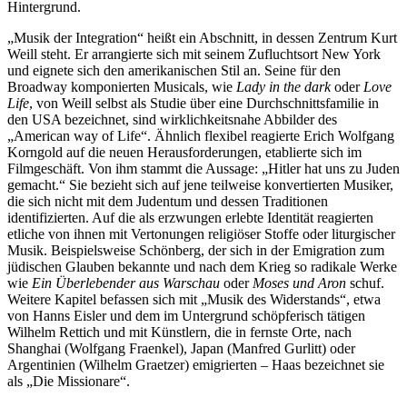
Hintergrund.
„Musik der Integration“ heißt ein Abschnitt, in dessen Zentrum Kurt
Weill steht. Er arrangierte sich mit seinem Zufluchtsort New York
und eignete sich den amerikanischen Stil an. Seine für den
Broadway komponierten Musicals, wie
Lady in the dark
oder
Love
Life
, von Weill selbst als Studie über eine Durchschnittsfamilie in
den USA bezeichnet, sind wirklichkeitsnahe Abbilder des
„American way of Life“. Ähnlich flexibel reagierte Erich Wolfgang
Korngold auf die neuen Herausforderungen, etablierte sich im
Filmgeschäft. Von ihm stammt die Aussage: „Hitler hat uns zu Juden
gemacht.“ Sie bezieht sich auf jene teilweise konvertierten Musiker,
die sich nicht mit dem Judentum und dessen Traditionen
identifizierten. Auf die als erzwungen erlebte Identität reagierten
etliche von ihnen mit Vertonungen religiöser Stoffe oder liturgischer
Musik. Beispielsweise Schönberg, der sich in der Emigration zum
jüdischen Glauben bekannte und nach dem Krieg so radikale Werke
wie
Ein Überlebender aus Warschau
oder
Moses und Aron
schuf.
Weitere Kapitel befassen sich mit „Musik des Widerstands“, etwa
von Hanns Eisler und dem im Untergrund schöpferisch tätigen
Wilhelm Rettich und mit Künstlern, die in fernste Orte, nach
Shanghai (Wolfgang Fraenkel), Japan (Manfred Gurlitt) oder
Argentinien (Wilhelm Graetzer) emigrierten – Haas bezeichnet sie
als „Die Missionare“.