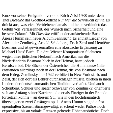
Kurz vor seiner Emigration vertonte Erich Zeisl 1938 unter dem
Titel
Dieselbe
das Goethe-Gedicht
Nur wer die Sehnsucht kennt
. Es
drückt aus, was viele Vertriebene damals und heute verbindet: das
Gefühl von Verlassenheit, der Wunsch nach Sicherheit und eine
bessere Zukunft. Mit
Dieselbe
eröffnet der aufstrebende Bariton
Äneas Humm sein neues Album
Sehnsucht
. Es enthält Lieder von
Alexander Zemlinsky, Arnold Schönberg, Erich Zeisl und Henriëtte
Bosmans und ist gewissermaßen eine akustische Ergänzung zu
Michael Haas’ Buch. Die drei Wiener Komponisten flüchteten
wegen ihrer jüdischen Herkunft nach Amerika, nur die
Niederländerin Bosmans blieb in der Heimat, hatte jedoch
Berufsverbot. Die Stücke der Österreicher, die Humm auswählte,
entstanden allerdings noch in der Heimat, die von Bosmans nach
dem Krieg. Zemlinsky, der 1942 verbittert in New York starb, und
Zeisl, der sich dort als Lehrer durchschlagen musste, blieben in ihren
Liedern der deutsch-romantischen Tradition verhaftet. Und auch
Schönberg, Schüler und später Schwager von Zemlinsky, orientierte
sich am Anfang seiner Karriere – die er als Einziger in der Fremde
fortsetzen konnte – an diesem Stil, wie in den hochdramatisch
übersteigerten zwei Gesängen op. 1. Äneas Humm singt die fast
opernhaften Szenen stimmgewaltig, er scheut weder Pathos noch
expressive, bis an vokale Grenzen gehende Höhenausbrüche. Doch