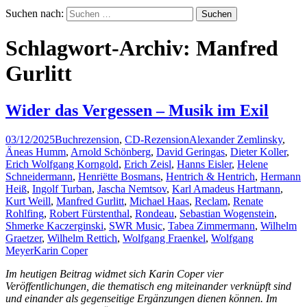
Suchen nach:
Schlagwort-Archiv: Manfred
Gurlitt
Wider das Vergessen – Musik im Exil
03/12/2025
Buchrezension
,
CD-Rezension
Alexander Zemlinsky
,
Äneas Humm
,
Arnold Schönberg
,
David Geringas
,
Dieter Koller
,
Erich Wolfgang Korngold
,
Erich Zeisl
,
Hanns Eisler
,
Helene
Schneidermann
,
Henriëtte Bosmans
,
Hentrich & Hentrich
,
Hermann
Heiß
,
Ingolf Turban
,
Jascha Nemtsov
,
Karl Amadeus Hartmann
,
Kurt Weill
,
Manfred Gurlitt
,
Michael Haas
,
Reclam
,
Renate
Rohlfing
,
Robert Fürstenthal
,
Rondeau
,
Sebastian Wogenstein
,
Shmerke Kaczerginski
,
SWR Music
,
Tabea Zimmermann
,
Wilhelm
Graetzer
,
Wilhelm Rettich
,
Wolfgang Fraenkel
,
Wolfgang
Meyer
Karin Coper
Im heutigen Beitrag widmet sich Karin Coper vier
Veröffentlichungen, die thematisch eng miteinander verknüpft sind
und einander als gegenseitige Ergänzungen dienen können. Im