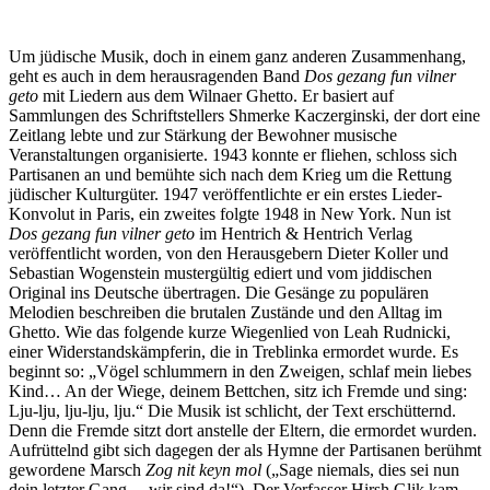
Um jüdische Musik, doch in einem ganz anderen Zusammenhang,
geht es auch in dem herausragenden Band
Dos gezang fun vilner
geto
mit Liedern aus dem Wilnaer Ghetto. Er basiert auf
Sammlungen des Schriftstellers Shmerke Kaczerginski, der dort eine
Zeitlang lebte und zur Stärkung der Bewohner musische
Veranstaltungen organisierte. 1943 konnte er fliehen, schloss sich
Partisanen an und bemühte sich nach dem Krieg um die Rettung
jüdischer Kulturgüter. 1947 veröffentlichte er ein erstes Lieder-
Konvolut in Paris, ein zweites folgte 1948 in New York. Nun ist
Dos gezang fun vilner geto
im Hentrich & Hentrich Verlag
veröffentlicht worden, von den Herausgebern Dieter Koller und
Sebastian Wogenstein mustergültig ediert und vom jiddischen
Original ins Deutsche übertragen. Die Gesänge zu populären
Melodien beschreiben die brutalen Zustände und den Alltag im
Ghetto. Wie das folgende kurze Wiegenlied von Leah Rudnicki,
einer Widerstandskämpferin, die in Treblinka ermordet wurde. Es
beginnt so: „Vögel schlummern in den Zweigen, schlaf mein liebes
Kind… An der Wiege, deinem Bettchen, sitz ich Fremde und sing:
Lju-lju, lju-lju, lju.“ Die Musik ist schlicht, der Text erschütternd.
Denn die Fremde sitzt dort anstelle der Eltern, die ermordet wurden.
Aufrüttelnd gibt sich dagegen der als Hymne der Partisanen berühmt
gewordene Marsch
Zog nit keyn mol
(„Sage niemals, dies sei nun
dein letzter Gang….wir sind da!“). Der Verfasser Hirsh Glik kam