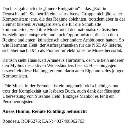
Doch es gab auch die „Innere Emigration“ – das „Exil in
Deutschland“. Sie betrifft eine sehr diverse Gruppe nichtjüdischer
Komponisten: jene, die das Regime ablehnten, trotzdem aber in der
Heimat blieben; Avantgardisten, die für die Schublade
komponierten, weil ihre Musik nicht den nationalsozialistischen
Vorstellungen entsprach; und auch Opportunisten, die sich dem
Regime andienten, künstlerisch aber andere Ambitionen hatten. So
wie Hermann Heiß, der Auftragsmusiken für die NSDAP lieferte,
sich aber nach 1945 als Pionier für elektronische Musik hervortat.
Kritisch sieht Haas Karl Amadeus Hartmann, der wie kein anderer
den Mythos des aktiven Widerständlers besitzt. Haas hingegen
bezweifelt diese Haltung, erkennt darin auch Eigennutz des jungen
Komponisten.
„Die Musik in der Fremde“ ist ein ungemein vielschichtiges und
trotz der Komplexität gut lesbares Buch, auch dank der flüssigen
Übersetzung von Susanne Held. Einziges Manko: es fehlt ein
Personenregister.
Äneas Humm, Renate Rohlfing: Sehnsucht
Rondeau, ROP6276; EAN: 4037408062763