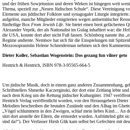
und der frühen Sowjetunion und deren Wirken ist hingegen weit wenig
Thema, speziell zur „Neuen Jüdischen Schule“. Diese Vereinigung von
Elemente aus jiddischer Folklore und synagogaler Liturgie integrierte
aufgelöst, manche Mitglieder emigrierten wegen antisemitischer Ress
fünfteilige Box
From Jewish Life
. Sie bietet einen breit gefächerten
Alexander Veprik, der als Nationalist im Gulag inhaftiert war; die
Heb
die USA, konnte dort aber nicht Fuß fassen. Schönberg nannte ihn „
Regime andiente. Nemtsov hat sich für die Einspielungen mit Spitze
Mezzosopranistin Helene Schneiderman nehmen sich den Kammermus
Dieter Koller, Sebastian Wogenstein: Dos gezang fun vilner geto
Hentrich & Hentrich, ISBN 978-3-95565-664-5
Um jüdische Musik, doch in einem ganz anderen Zusammenhang, ge
Schriftstellers Shmerke Kaczerginski, der dort eine Zeitlang lebte u
nach dem Krieg um die Rettung jüdischer Kulturgüter. 1947 veröffentl
Hentrich Verlag veröffentlicht worden, von den Herausgebern Dieter 
Melodien beschreiben die brutalen Zustände und den Alltag im Ghetto
„Vögel schlummern in den Zweigen, schlaf mein liebes Kind… An der Wi
sitzt dort anstelle der Eltern, die ermordet wurden. Aufrüttelnd gib
sind da!“). Der Verfasser Hirsh Glik kam selbst bei Gefechten mit de