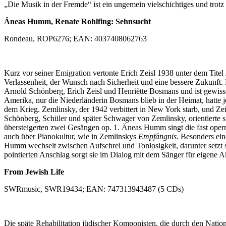
„Die Musik in der Fremde“ ist ein ungemein vielschichtiges und trotz
Äneas Humm, Renate Rohlfing: Sehnsucht
Rondeau, ROP6276; EAN: 4037408062763
Kurz vor seiner Emigration vertonte Erich Zeisl 1938 unter dem Titel
Verlassenheit, der Wunsch nach Sicherheit und eine bessere Zukunft.
Arnold Schönberg, Erich Zeisl und Henriëtte Bosmans und ist gewis
Amerika, nur die Niederländerin Bosmans blieb in der Heimat, hatte 
dem Krieg. Zemlinsky, der 1942 verbittert in New York starb, und Zeis
Schönberg, Schüler und später Schwager von Zemlinsky, orientierte si
übersteigerten zwei Gesängen op. 1. Äneas Humm singt die fast oper
auch über Pianokultur, wie in Zemlinskys
Empfängnis
. Besonders ein
Humm wechselt zwischen Aufschrei und Tonlosigkeit, darunter setzt se
pointierten Anschlag sorgt sie im Dialog mit dem Sänger für eigene A
From Jewish Life
SWRmusic, SWR19434; EAN: 747313943487 (5 CDs)
Die späte Rehabilitation jüdischer Komponisten, die durch den Nation