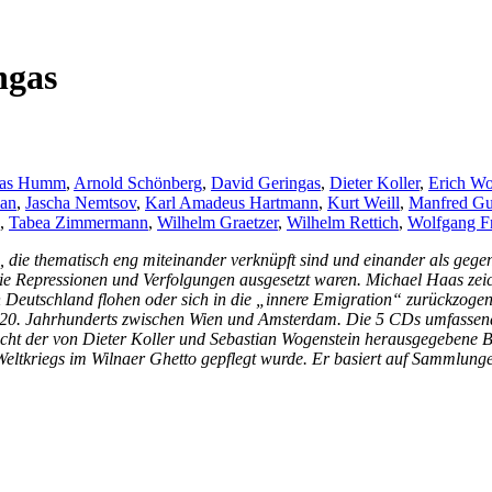
ngas
as Humm
,
Arnold Schönberg
,
David Geringas
,
Dieter Koller
,
Erich Wo
ban
,
Jascha Nemtsov
,
Karl Amadeus Hartmann
,
Kurt Weill
,
Manfred Gur
,
Tabea Zimmermann
,
Wilhelm Graetzer
,
Wilhelm Rettich
,
Wolfgang F
, die thematisch eng miteinander verknüpft sind und einander als geg
 die Repressionen und Verfolgungen ausgesetzt waren. Michael Haas ze
en Deutschland flohen oder sich in die „innere Emigration“ zurückzo
des 20. Jahrhunderts zwischen Wien und Amsterdam. Die 5 CDs umfass
acht der von Dieter Koller und Sebastian Wogenstein herausgegebene
ltkriegs im Wilnaer Ghetto gepflegt wurde. Er basiert auf Sammlungen