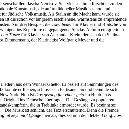
ssenschaftlers Jascha Nemtsov. Seit vielen Jahren forscht er zu dem
ionale Kunstmusik, die auf traditioneller Musik basierte und
ft für Jüdische Volksmusik. Als Stalin an die Macht kam, wurde sie
hen ist die schon vor längerem erschienene, wärmstens zu empfehlende
isten. Nur drei Beispiel: die
Totenlieder
für Klavier und Bratsche von
 wenigen ins Repertoire eingegangenen Stücke. Achron emigrierte in
chen Tänze
für Klavier von Alexander Krein, der sich dem Stalin-
abea Zimmermann, der Klarinettist Wolfgang Meyer und die
 Liedern aus dem Wilnaer Ghetto. Er basiert auf Sammlungen des
3 konnte er fliehen, schloss sich Partisanen an und bemühte sich
in New York. Nun ist
Dos gezang fun vilner geto
im Hentrich &
en Original ins Deutsche übertragen. Die Gesänge zu populären
andskämpferin, die in Treblinka ermordet wurde. Es beginnt so:
.“ Die Musik ist schlicht, der Text erschütternd. Denn die Fremde
og nit keyn mol
(„Sage niemals, dies sei nun dein letzter Gang….wir