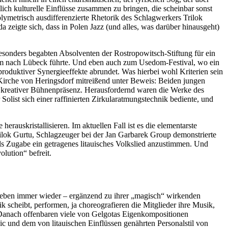
ich kulturelle Einflüsse zusammen zu bringen, die scheinbar sonst
lymetrisch ausdifferenzierte Rhetorik des Schlagwerkers Trilok
 zeigte sich, dass in Polen Jazz (und alles, was darüber hinausgeht)
besonders begabten Absolventen der Rostropowitsch-Stiftung für ein
ium nach Lübeck führte. Und eben auch zum Usedom-Festival, wo ein
produktiver Synergieeffekte abrundet. Was hierbei wohl Kriterien sein
r Kirche von Heringsdorf mitreißend unter Beweis: Beiden jungen
t kreativer Bühnenpräsenz. Herausfordernd waren die Werke des
ist sich einer raffinierten Zirkularatmungstechnik bediente, und
erauskristallisieren. Im aktuellen Fall ist es die elementarste
ilok Gurtu, Schlagzeuger bei der Jan Garbarek Group demonstrierte
 als Zugabe ein getragenes litauisches Volkslied anzustimmen. Und
lution“ befreit.
heben immer wieder – ergänzend zu ihrer „magisch“ wirkenden
 scheibt, performen, ja choreografieren die Mitglieder ihre Musik,
 Danach offenbaren viele von Gelgotas Eigenkompositionen
 und dem von litauischen Einflüssen genährten Personalstil von