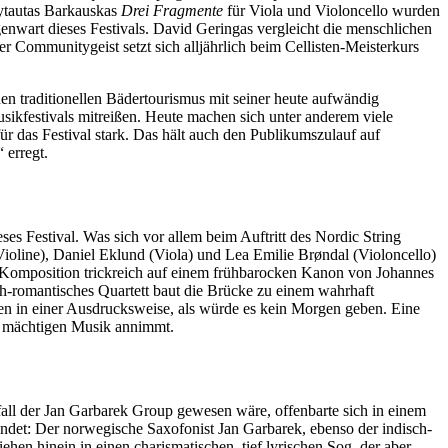
Vytautas Barkauskas
Drei Fragmente
für Viola und Violoncello wurden
genwart dieses Festivals. David Geringas vergleicht die menschlichen
Communitygeist setzt sich alljährlich beim Cellisten-Meisterkurs
en traditionellen Bädertourismus mit seiner heute aufwändig
sikfestivals mitreißen. Heute machen sich unter anderem viele
ür das Festival stark. Das hält auch den Publikumszulauf auf
 erregt.
es Festival. Was sich vor allem beim Auftritt des Nordic String
ioline), Daniel Eklund (Viola) und Lea Emilie Brøndal (Violoncello)
e Komposition trickreich auf einem frühbarocken Kanon von Johannes
h-romantisches Quartett baut die Brücke zu einem wahrhaft
n in einer Ausdrucksweise, als würde es kein Morgen geben. Eine
en, mächtigen Musik annimmt.
all der Jan Garbarek Group gewesen wäre, offenbarte sich in einem
indet: Der norwegische Saxofonist Jan Garbarek, ebenso der indisch-
n hinein in einen charismatischen, tief lyrischen Sog, der aber