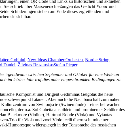
 Erklärungen, einen QR-Code und Links zu historischen und aktuellen
zer. Sie schrieb über Massenerschießungen das Gedicht
Ponar
und
Beide Schilderungen stehen am Ende dieses ergreifenden und
hen sie sichtbar.
atteo Gobbini
,
New Ideas Chamber Orchestra
,
Nordic String
ri Daniel
,
Žilvinas Brazauskas
Stefan Pieper
Wer irgendwann zwischen September und Oktober für eine Weile an
Auch im letzten Jahr traf dies unter eingeschränkten Bedingungen zu.
 litauische Komponist und Dirigent Gediminas Gelgotas die neue
Länderschwerpunkt Litauen. Aber auch die Nachbarschaft zum nahen
ke Kulturzentrum von Swinoujscie (Swinemünde) – einer hellwachen
oloncello, der u.a. Sol Gabetta ausbildete und prominenter Schüler des
lan Blackmore (Violine), Hartmut Rohde (Viola) und Vytautas
oven-Trio für Viola und zwei Violoncelli überrascht mit einer
owski-Humoresque widerspiegelt in der Tonsprache des russischen