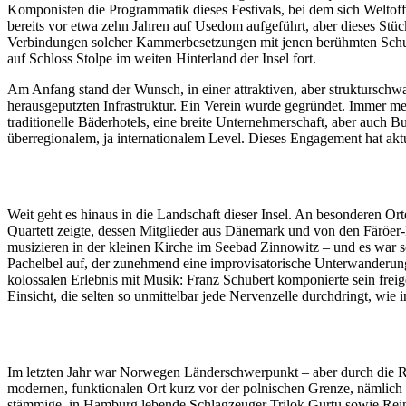
Komponisten die Programmatik dieses Festivals, bei dem sich Weltof
bereits vor etwa zehn Jahren auf Usedom aufgeführt, aber dieses Stüc
Verbindungen solcher Kammerbesetzungen mit jenen berühmten Schuber
auf Schloss Stolpe im weiten Hinterland der Insel fort.
Am Anfang stand der Wunsch, in einer attraktiven, aber strukturschwa
herausgeputzten Infrastruktur. Ein Verein wurde gegründet. Immer meh
traditionelle Bäderhotels, eine breite Unternehmerschaft, aber auch 
überregionalem, ja internationalem Level. Dieses Engagement hat ak
Weit geht es hinaus in die Landschaft dieser Insel. An besonderen Or
Quartett zeigte, dessen Mitglieder aus Dänemark und von den Färöer
musizieren in der kleinen Kirche im Seebad Zinnowitz – und es war 
Pachelbel auf, der zunehmend eine improvisatorische Unterwanderung
kolossalen Erlebnis mit Musik: Franz Schubert komponierte sein freig
Einsicht, die selten so unmittelbar jede Nervenzelle durchdringt, wi
Im letzten Jahr war Norwegen Länderschwerpunkt – aber durch die Re
modernen, funktionalen Ort kurz vor der polnischen Grenze, nämlich 
stämmige, in Hamburg lebende Schlagzeuger Trilok Gurtu sowie Reiner