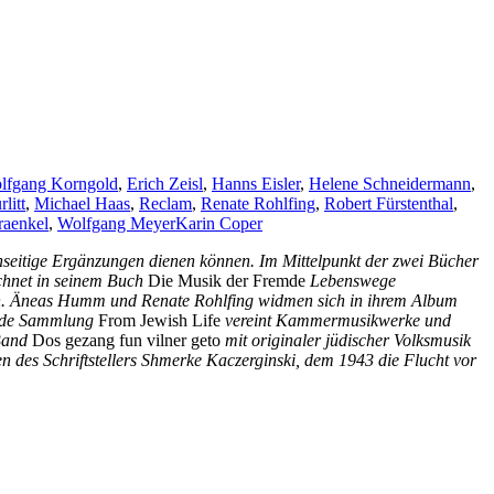
lfgang Korngold
,
Erich Zeisl
,
Hanns Eisler
,
Helene Schneidermann
,
litt
,
Michael Haas
,
Reclam
,
Renate Rohlfing
,
Robert Fürstenthal
,
raenkel
,
Wolfgang Meyer
Karin Coper
enseitige Ergänzungen dienen können. Im Mittelpunkt der zwei Bücher
ichnet in seinem Buch
Die Musik der Fremde
Lebenswege
gen. Äneas Humm und Renate Rohlfing widmen sich in ihrem Album
ende Sammlung
From Jewish Life
vereint Kammermusikwerke und
 Band
Dos gezang fun vilner geto
mit originaler jüdischer Volksmusik
 des Schriftstellers Shmerke Kaczerginski, dem 1943 die Flucht vor