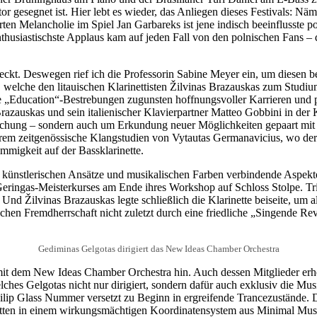
gesegnet ist. Hier lebt es wieder, das Anliegen dieses Festivals: Näml
en Melancholie im Spiel Jan Garbareks ist jene indisch beeinflusste po
husiastischste Applaus kam auf jeden Fall von den polnischen Fans – da
deckt. Deswegen rief ich die Professorin Sabine Meyer ein, um diesen 
 welche den litauischen Klarinettisten Žilvinas Brazauskas zum Stud
 die „Education“-Bestrebungen zugunsten hoffnungsvoller Karrieren und 
Brazauskas und sein italienischer Klavierpartner Matteo Gobbini in de
rrschung – sondern auch um Erkundung neuer Möglichkeiten gepaart mi
m zeitgenössische Klangstudien von Vytautas Germanavicius, wo der Sol
mmigkeit auf der Bassklarinette.
er künstlerischen Ansätze und musikalischen Farben verbindende Aspekte h
Geringas-Meisterkurses am Ende ihres Workshop auf Schloss Stolpe. Tr
 Und Žilvinas Brazauskas legte schließlich die Klarinette beiseite, um
hen Fremdherrschaft nicht zuletzt durch eine friedliche „Singende Revo
Gediminas Gelgotas dirigiert das New Ideas Chamber Orchestra
mit dem New Ideas Chamber Orchestra hin. Auch dessen Mitglieder er
es Gelgotas nicht nur dirigiert, sondern dafür auch exklusiv die Musik
ilip Glass Nummer versetzt zu Beginn in ergreifende Trancezustände.
etten in einem wirkungsmächtigen Koordinatensystem aus Minimal Music