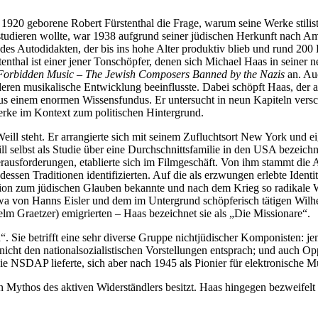
 1920 geborene Robert Fürstenthal die Frage, warum seine Werke stili
studieren wollte, war 1938 aufgrund seiner jüdischen Herkunft nach A
ke des Autodidakten, der bis ins hohe Alter produktiv blieb und rund 20
stenthal ist einer jener Tonschöpfer, denen sich Michael Haas in seiner 
Forbidden Music – The Jewish Composers Banned by the Nazis
an. Au
deren musikalische Entwicklung beeinflusste. Dabei schöpft Haas, der 
aus einem enormen Wissensfundus. Er untersucht in neun Kapiteln versc
rke im Kontext zum politischen Hintergrund.
Weill steht. Er arrangierte sich mit seinem Zufluchtsort New York und 
ll selbst als Studie über eine Durchschnittsfamilie in den USA bezeich
ausforderungen, etablierte sich im Filmgeschäft. Von ihm stammt die Au
essen Traditionen identifizierten. Auf die als erzwungen erlebte Identit
ration zum jüdischen Glauben bekannte und nach dem Krieg so radikale
twa von Hanns Eisler und dem im Untergrund schöpferisch tätigen Wilhe
lm Graetzer) emigrierten – Haas bezeichnet sie als „Die Missionare“.
. Sie betrifft eine sehr diverse Gruppe nichtjüdischer Komponisten: je
nicht den nationalsozialistischen Vorstellungen entsprach; und auch Op
 NSDAP lieferte, sich aber nach 1945 als Pionier für elektronische Mu
 Mythos des aktiven Widerständlers besitzt. Haas hingegen bezweifelt 