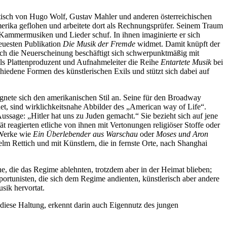
stisch von Hugo Wolf, Gustav Mahler und anderen österreichischen
merika geflohen und arbeitete dort als Rechnungsprüfer. Seinem Traum
0 Kammermusiken und Lieder schuf. In ihnen imaginierte er sich
neuesten Publikation
Die Musik der Fremde
widmet. Damit knüpft der
ch die Neuerscheinung beschäftigt sich schwerpunktmäßig mit
als Plattenproduzent und Aufnahmeleiter die Reihe
Entartete Musik
bei
hiedene Formen des künstlerischen Exils und stützt sich dabei auf
eignete sich den amerikanischen Stil an. Seine für den Broadway
net, sind wirklichkeitsnahe Abbilder des „American way of Life“.
ssage: „Hitler hat uns zu Juden gemacht.“ Sie bezieht sich auf jene
ät reagierten etliche von ihnen mit Vertonungen religiöser Stoffe oder
 Werke wie
Ein Überlebender aus Warschau
oder
Moses und Aron
lm Rettich und mit Künstlern, die in fernste Orte, nach Shanghai
ne, die das Regime ablehnten, trotzdem aber in der Heimat blieben;
portunisten, die sich dem Regime andienten, künstlerisch aber andere
sik hervortat.
diese Haltung, erkennt darin auch Eigennutz des jungen