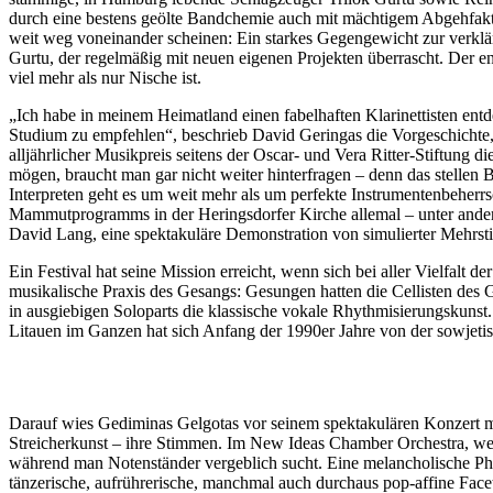
durch eine bestens geölte Bandchemie auch mit mächtigem Abgehfaktor 
weit weg voneinander scheinen: Ein starkes Gegengewicht zur verklärt
Gurtu, der regelmäßig mit neuen eigenen Projekten überrascht. Der ent
viel mehr als nur Nische ist.
„Ich habe in meinem Heimatland einen fabelhaften Klarinettisten ent
Studium zu empfehlen“, beschrieb David Geringas die Vorgeschichte,
alljährlicher Musikpreis seitens der Oscar- und Vera Ritter-Stiftung
mögen, braucht man gar nicht weiter hinterfragen – denn das stellen 
Interpreten geht es um weit mehr als um perfekte Instrumentenbehe
Mammutprogramms in der Heringsdorfer Kirche allemal – unter andere
David Lang, eine spektakuläre Demonstration von simulierter Mehrsti
Ein Festival hat seine Mission erreicht, wenn sich bei aller Vielfalt d
musikalische Praxis des Gesangs: Gesungen hatten die Cellisten des 
in ausgiebigen Soloparts die klassische vokale Rhythmisierungskunst.
Litauen im Ganzen hat sich Anfang der 1990er Jahre von der sowjetisc
Darauf wies Gediminas Gelgotas vor seinem spektakulären Konzert 
Streicherkunst – ihre Stimmen. Im New Ideas Chamber Orchestra, welch
während man Notenständer vergeblich sucht. Eine melancholische Ph
tänzerische, aufrührerische, manchmal auch durchaus pop-affine Fac