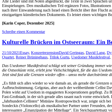
Alle Lieder sind mit Noten abgedruckt, die Texte in zwei Sprachen un
Einspielungen. Den musikalischen Teil ergänzen Fotos, Illustrationen
nach ihrer Einwanderung nach Israel einen Bericht über ihre Flucht a
einzigartigen künstlerischen Dokuments. Es leistet einen wichtigen 
[Karin Coper, Dezember 2025]
Schreibe einen Kommentar
Kulturelle Brücken im Ostseeraum: Ein B
21/10/2021
Essay
,
Konzertrezension
David Geringas
,
David Lang
,
Dy
Quartet
,
Reiner Brüninghaus
,
Trilok Gurtu
,
Usedomer Musikfestival
,
Das Usedomer Musikfestival schlägt seit seiner Gründung immer wie
die Ostseeküste reist, erlebt jene Vielschichtigkeit, für die das Use
Jetzt sind fast alle Grenzen wieder offen – umso mehr durchströmte d
„Es fühlt sich alles wieder so wie damals an, als gerade die Grenze
Aufbruchstimmung. Gelgotas, aber auch der weltberühmte Cellist Dav
Polen wirkt auf Usedom in engagierten Kooperationen gepflegt. Zu 
Fast-Großstadt, in der sich gerade alles rasant nach vorne entwickelt
„Jahrhundert-Cellisten“ Mstislaw Rostropowitsch war, zeigte sich 
Sondeckis (Violoncello) als musikalischer Partner unter Freunden, der
interessanten „Emanzipation der Mittellage“. Ein Steichquartettsatz