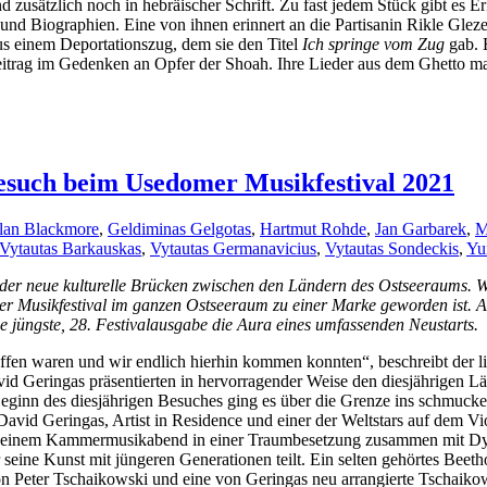
d zusätzlich noch in hebräischer Schrift. Zu fast jedem Stück gibt es
 und Biographien. Eine von ihnen erinnert an die Partisanin Rikle Gle
us einem Deportationszug, dem sie den Titel
Ich springe vom Zug
gab. 
Beitrag im Gedenken an Opfer der Shoah. Ihre Lieder aus dem Ghetto mac
esuch beim Usedomer Musikfestival 2021
lan Blackmore
,
Geldiminas Gelgotas
,
Hartmut Rohde
,
Jan Garbarek
,
M
Vytautas Barkauskas
,
Vytautas Germanavicius
,
Vytautas Sondeckis
,
Yu
der neue kulturelle Brücken zwischen den Ländern des Ostseeraums. 
domer Musikfestival im ganzen Ostseeraum zu einer Marke geworden ist. 
ie jüngste, 28. Festivalausgabe die Aura eines umfassenden Neustarts.
n offen waren und wir endlich hierhin kommen konnten“, beschreibt der
id Geringas präsentierten in hervorragender Weise den diesjährigen 
Beginn des diesjährigen Besuches ging es über die Grenze ins schmuc
. David Geringas, Artist in Residence und einer der Weltstars auf dem Vi
bei einem Kammermusikabend in einer Traumbesetzung zusammen mit Dy
 seine Kunst mit jüngeren Generationen teilt. Ein selten gehörtes Beeth
 von Peter Tschaikowski und eine von Geringas neu arrangierte Tschaik