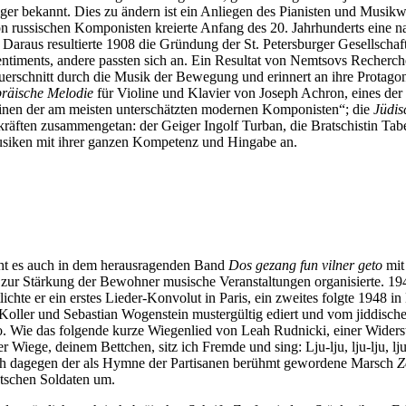
er bekannt. Dies zu ändern ist ein Anliegen des Pianisten und Musikwi
 russischen Komponisten kreierte Anfang des 20. Jahrhunderts eine nat
. Daraus resultierte 1908 die Gründung der St. Petersburger Gesellscha
entiments, andere passten sich an. Ein Resultat von Nemtsovs Recherc
 Querschnitt durch die Musik der Bewegung und erinnert an ihre Protagon
räische Melodie
für Violine und Klavier von Joseph Achron, eines der
einen der am meisten unterschätzten modernen Komponisten“; die
Jüdis
nkräften zusammengetan: der Geiger Ingolf Turban, die Bratschistin T
iken mit ihrer ganzen Kompetenz und Hingabe an.
ht es auch in dem herausragenden Band
Dos gezang fun vilner geto
mit
nd zur Stärkung der Bewohner musische Veranstaltungen organisierte. 194
ichte er ein erstes Lieder-Konvolut in Paris, ein zweites folgte 1948 
Koller und Sebastian Wogenstein mustergültig ediert und vom jiddisch
. Wie das folgende kurze Wiegenlied von Leah Rudnicki, einer Widerst
ege, deinem Bettchen, sitz ich Fremde und sing: Lju-lju, lju-lju, lju
t sich dagegen der als Hymne der Partisanen berühmt gewordene Marsch
Z
utschen Soldaten um.