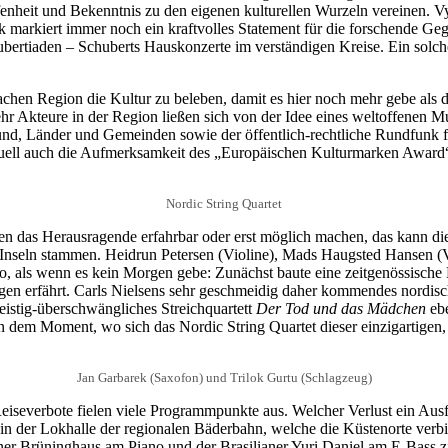
fenheit und Bekenntnis zu den eigenen kulturellen Wurzeln vereinen. 
k markiert immer noch ein kraftvolles Statement für die forschende Ge
tiaden – Schuberts Hauskonzerte im verständigen Kreise. Ein solcher 
chen Region die Kultur zu beleben, damit es hier noch mehr gebe als d
r Akteure in der Region ließen sich von der Idee eines weltoffenen Mu
Bund, Länder und Gemeinden sowie der öffentlich-rechtliche Rundfunk f
tuell auch die Aufmerksamkeit des „Europäischen Kulturmarken Award“
Nordic String Quartet
ten das Herausragende erfahrbar oder erst möglich machen, das kann dies
-Inseln stammen. Heidrun Petersen (Violine), Mads Haugsted Hansen (V
so, als wenn es kein Morgen gebe: Zunächst baute eine zeitgenössisch
en erfährt. Carls Nielsens sehr geschmeidig daher kommendes nordisc
eistig-überschwängliches Streichquartett
Der Tod und das Mädchen
ebe
e in dem Moment, wo sich das Nordic String Quartet dieser einzigartig
Jan Garbarek (Saxofon) und Trilok Gurtu (Schlagzeug)
iseverbote fielen viele Programmpunkte aus. Welcher Verlust ein Ausf
in der Lokhalle der regionalen Bäderbahn, welche die Küstenorte verb
 Brüninghaus am Piano und der Brasilianer Yuri Daniel am E-Bass ziehe