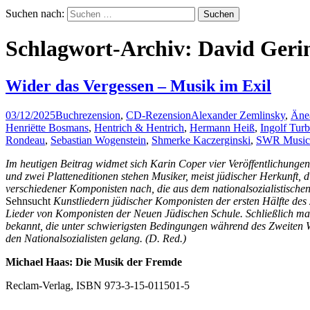
Suchen nach:
Schlagwort-Archiv: David Geri
Wider das Vergessen – Musik im Exil
03/12/2025
Buchrezension
,
CD-Rezension
Alexander Zemlinsky
,
Äne
Henriëtte Bosmans
,
Hentrich & Hentrich
,
Hermann Heiß
,
Ingolf Tur
Rondeau
,
Sebastian Wogenstein
,
Shmerke Kaczerginski
,
SWR Music
Im heutigen Beitrag widmet sich Karin Coper vier Veröffentlichungen
und zwei Platteneditionen stehen Musiker, meist jüdischer Herkunft,
verschiedener Komponisten nach, die aus dem nationalsozialistisch
Sehnsucht
Kunstliedern jüdischer Komponisten der ersten Hälfte 
Lieder von Komponisten der Neuen Jüdischen Schule. Schließlich m
bekannt, die unter schwierigsten Bedingungen während des Zweiten We
den Nationalsozialisten gelang.
(D. Red.)
Michael Haas: Die Musik der Fremde
Reclam-Verlag, ISBN 973-3-15-011501-5