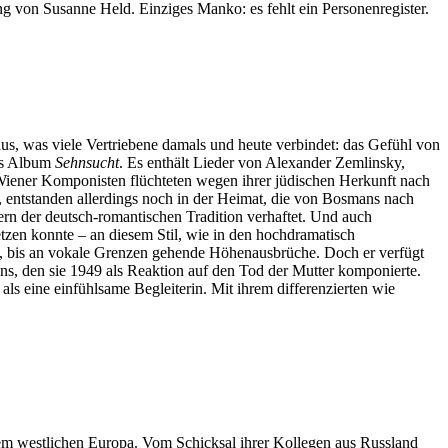
ng von Susanne Held. Einziges Manko: es fehlt ein Personenregister.
aus, was viele Vertriebene damals und heute verbindet: das Gefühl von
es Album
Sehnsucht
. Es enthält Lieder von Alexander Zemlinsky,
Wiener Komponisten flüchteten wegen ihrer jüdischen Herkunft nach
, entstanden allerdings noch in der Heimat, die von Bosmans nach
dern der deutsch-romantischen Tradition verhaftet. Und auch
etzen konnte – an diesem Stil, wie in den hochdramatisch
e, bis an vokale Grenzen gehende Höhenausbrüche. Doch er verfügt
ans, den sie 1949 als Reaktion auf den Tod der Mutter komponierte.
ls eine einfühlsame Begleiterin. Mit ihrem differenzierten wie
 dem westlichen Europa. Vom Schicksal ihrer Kollegen aus Russland