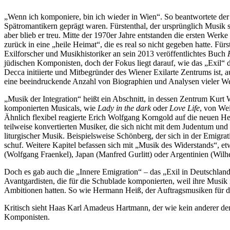
„Wenn ich komponiere, bin ich wieder in Wien“. So beantwortete der
Spätromantikern geprägt waren. Fürstenthal, der ursprünglich Musik 
aber blieb er treu. Mitte der 1970er Jahre entstanden die ersten Wer
zurück in eine „heile Heimat“, die es real so nicht gegeben hatte. Für
Exilforscher und Musikhistoriker an sein 2013 veröffentlichtes Buch
jüdischen Komponisten, doch der Fokus liegt darauf, wie das „Exil“ 
Decca initiierte und Mitbegründer des Wiener Exilarte Zentrums ist, 
eine beeindruckende Anzahl von Biographien und Analysen vieler We
„Musik der Integration“ heißt ein Abschnitt, in dessen Zentrum Kurt 
komponierten Musicals, wie
Lady in the dark
oder
Love Life
, von Wei
Ähnlich flexibel reagierte Erich Wolfgang Korngold auf die neuen Her
teilweise konvertierten Musiker, die sich nicht mit dem Judentum und d
liturgischer Musik. Beispielsweise Schönberg, der sich in der Emig
schuf. Weitere Kapitel befassen sich mit „Musik des Widerstands“, e
(Wolfgang Fraenkel), Japan (Manfred Gurlitt) oder Argentinien (Wilhe
Doch es gab auch die „Innere Emigration“ – das „Exil in Deutschland“
Avantgardisten, die für die Schublade komponierten, weil ihre Musik 
Ambitionen hatten. So wie Hermann Heiß, der Auftragsmusiken für die
Kritisch sieht Haas Karl Amadeus Hartmann, der wie kein anderer den
Komponisten.