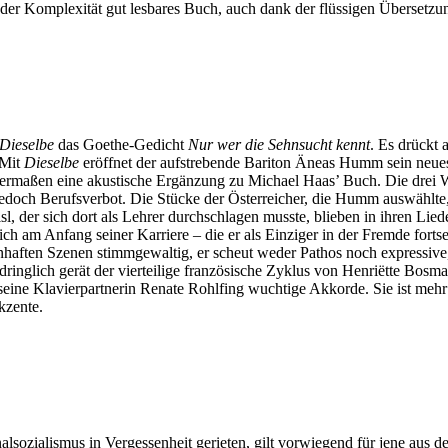
 der Komplexität gut lesbares Buch, auch dank der flüssigen Übersetzu
Dieselbe
das Goethe-Gedicht
Nur wer die Sehnsucht kennt
. Es drückt 
 Mit
Dieselbe
eröffnet der aufstrebende Bariton Äneas Humm sein neu
sermaßen eine akustische Ergänzung zu Michael Haas’ Buch. Die drei 
jedoch Berufsverbot. Die Stücke der Österreicher, die Humm auswählte
l, der sich dort als Lehrer durchschlagen musste, blieben in ihren Lie
ch am Anfang seiner Karriere – die er als Einziger in der Fremde forts
nhaften Szenen stimmgewaltig, er scheut weder Pathos noch expressiv
dringlich gerät der vierteilige französische Zyklus von Henriëtte Bosm
ine Klavierpartnerin Renate Rohlfing wuchtige Akkorde. Sie ist mehr a
kzente.
alsozialismus in Vergessenheit gerieten, gilt vorwiegend für jene aus