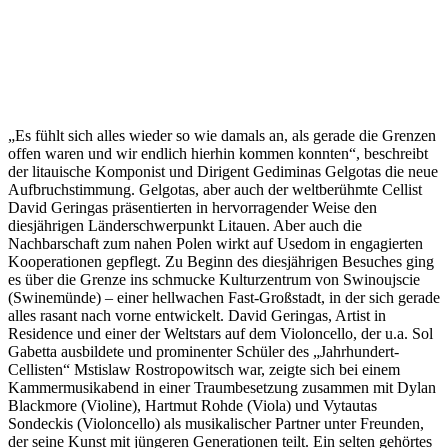
„Es fühlt sich alles wieder so wie damals an, als gerade die Grenzen
offen waren und wir endlich hierhin kommen konnten“, beschreibt
der litauische Komponist und Dirigent Gediminas Gelgotas die neue
Aufbruchstimmung. Gelgotas, aber auch der weltberühmte Cellist
David Geringas präsentierten in hervorragender Weise den
diesjährigen Länderschwerpunkt Litauen. Aber auch die
Nachbarschaft zum nahen Polen wirkt auf Usedom in engagierten
Kooperationen gepflegt. Zu Beginn des diesjährigen Besuches ging
es über die Grenze ins schmucke Kulturzentrum von Swinoujscie
(Swinemünde) – einer hellwachen Fast-Großstadt, in der sich gerade
alles rasant nach vorne entwickelt. David Geringas, Artist in
Residence und einer der Weltstars auf dem Violoncello, der u.a. Sol
Gabetta ausbildete und prominenter Schüler des „Jahrhundert-
Cellisten“ Mstislaw Rostropowitsch war, zeigte sich bei einem
Kammermusikabend in einer Traumbesetzung zusammen mit Dylan
Blackmore (Violine), Hartmut Rohde (Viola) und Vytautas
Sondeckis (Violoncello) als musikalischer Partner unter Freunden,
der seine Kunst mit jüngeren Generationen teilt. Ein selten gehörtes