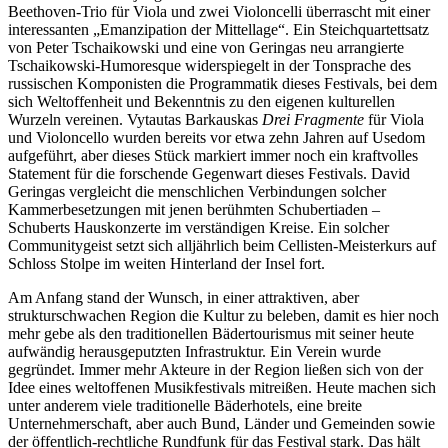
Beethoven-Trio für Viola und zwei Violoncelli überrascht mit einer
interessanten „Emanzipation der Mittellage“. Ein Steichquartettsatz
von Peter Tschaikowski und eine von Geringas neu arrangierte
Tschaikowski-Humoresque widerspiegelt in der Tonsprache des
russischen Komponisten die Programmatik dieses Festivals, bei dem
sich Weltoffenheit und Bekenntnis zu den eigenen kulturellen
Wurzeln vereinen. Vytautas Barkauskas
Drei Fragmente
für Viola
und Violoncello wurden bereits vor etwa zehn Jahren auf Usedom
aufgeführt, aber dieses Stück markiert immer noch ein kraftvolles
Statement für die forschende Gegenwart dieses Festivals. David
Geringas vergleicht die menschlichen Verbindungen solcher
Kammerbesetzungen mit jenen berühmten Schubertiaden –
Schuberts Hauskonzerte im verständigen Kreise. Ein solcher
Communitygeist setzt sich alljährlich beim Cellisten-Meisterkurs auf
Schloss Stolpe im weiten Hinterland der Insel fort.
Am Anfang stand der Wunsch, in einer attraktiven, aber
strukturschwachen Region die Kultur zu beleben, damit es hier noch
mehr gebe als den traditionellen Bädertourismus mit seiner heute
aufwändig herausgeputzten Infrastruktur. Ein Verein wurde
gegründet. Immer mehr Akteure in der Region ließen sich von der
Idee eines weltoffenen Musikfestivals mitreißen. Heute machen sich
unter anderem viele traditionelle Bäderhotels, eine breite
Unternehmerschaft, aber auch Bund, Länder und Gemeinden sowie
der öffentlich-rechtliche Rundfunk für das Festival stark. Das hält