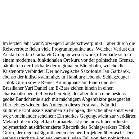
Im letzten Jahr war Norwegen Länderschwerpunkt – aber durch die
Reiseverbote fielen viele Programmpunkte aus. Welcher Verlust ein
Ausfall der Jan Garbarek Group gewesen wäre, offenbarte sich in
einem modernen, funktionalen Ort kurz vor der polnischen Grenze,
nämlich in der Lokhalle der regionalen Bäderbahn, welche die
Küstenorte verbindet: Der norwegische Saxofonist Jan Garbarek,
ebenso der indisch-stämmige, in Hamburg lebende Schlagzeuger
Trilok Gurtu sowie Reiner Brüninghaus am Piano und der
Brasilianer Yuri Daniel am E-Bass ziehen hinein in einen
charismatischen, tief lyrischen Sog, der aber durch eine bestens
geölte Bandchemie auch mit mächtigem Abgehfaktor gesegnet ist.
Hier lebt es wieder, das Anliegen dieses Festivals: Nämlich
kulturelle Einflüsse zusammen zu bringen, die scheinbar sonst weit
weg voneinander scheinen: Ein starkes Gegengewicht zur verklärten
Melancholie im Spiel Jan Garbareks ist jene indisch beeinflusste
polymetrisch ausdifferenzierte Rhetorik des Schlagwerkers Trilok
Gurtu, der regelmäßig mit neuen eigenen Projekten überrascht. Der
enthusiastischste Applaus kam auf jeden Fall von den polnischen