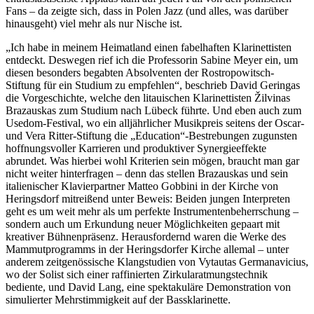
Fans – da zeigte sich, dass in Polen Jazz (und alles, was darüber
hinausgeht) viel mehr als nur Nische ist.
„Ich habe in meinem Heimatland einen fabelhaften Klarinettisten
entdeckt. Deswegen rief ich die Professorin Sabine Meyer ein, um
diesen besonders begabten Absolventen der Rostropowitsch-
Stiftung für ein Studium zu empfehlen“, beschrieb David Geringas
die Vorgeschichte, welche den litauischen Klarinettisten Žilvinas
Brazauskas zum Studium nach Lübeck führte. Und eben auch zum
Usedom-Festival, wo ein alljährlicher Musikpreis seitens der Oscar-
und Vera Ritter-Stiftung die „Education“-Bestrebungen zugunsten
hoffnungsvoller Karrieren und produktiver Synergieeffekte
abrundet. Was hierbei wohl Kriterien sein mögen, braucht man gar
nicht weiter hinterfragen – denn das stellen Brazauskas und sein
italienischer Klavierpartner Matteo Gobbini in der Kirche von
Heringsdorf mitreißend unter Beweis: Beiden jungen Interpreten
geht es um weit mehr als um perfekte Instrumentenbeherrschung –
sondern auch um Erkundung neuer Möglichkeiten gepaart mit
kreativer Bühnenpräsenz. Herausfordernd waren die Werke des
Mammutprogramms in der Heringsdorfer Kirche allemal – unter
anderem zeitgenössische Klangstudien von Vytautas Germanavicius,
wo der Solist sich einer raffinierten Zirkularatmungstechnik
bediente, und David Lang, eine spektakuläre Demonstration von
simulierter Mehrstimmigkeit auf der Bassklarinette.