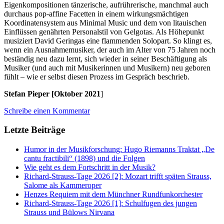
Eigenkompositionen tänzerische, aufrührerische, manchmal auch
durchaus pop-affine Facetten in einem wirkungsmächtigen
Koordinatensystem aus Minimal Music und dem von litauischen
Einflüssen genährten Personalstil von Gelgotas. Als Höhepunkt
musiziert David Geringas eine flammenden Solopart. So klingt es,
wenn ein Ausnahmemusiker, der auch im Alter von 75 Jahren noch
beständig neu dazu lernt, sich wieder in seiner Beschäftigung als
Musiker (und auch mit Musikerinnen und Musikern) neu geboren
fühlt – wie er selbst diesen Prozess im Gespräch beschrieb.
Stefan Pieper [Oktober 2021
]
Schreibe einen Kommentar
Letzte Beiträge
Humor in der Musikforschung: Hugo Riemanns Traktat „De
cantu fractibili“ (1898) und die Folgen
Wie geht es dem Fortschritt in der Musik?
Richard-Strauss-Tage 2026 [2]: Mozart trifft späten Strauss,
Salome als Kammeroper
Henzes Requiem mit dem Münchner Rundfunkorchester
Richard-Strauss-Tage 2026 [1]: Schulfugen des jungen
Strauss und Bülows Nirvana