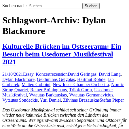
Suchen nach:
Schlagwort-Archiv: Dylan
Blackmore
Kulturelle Brücken im Ostseeraum: Ein
Besuch beim Usedomer Musikfestival
2021
21/10/2021
Essay
,
Konzertrezension
David Geringas
,
David Lang
,
Dylan Blackmore
,
Geldiminas Gelgotas
,
Hartmut Rohde
,
Jan
Garbarek
,
Matteo Gobbini
,
New Ideas Chamber Orchestra
,
Nordic
String Quartet
,
Reiner Brüninghaus
,
Trilok Gurtu
,
Usedomer
Musikfestival
,
Vytautas Barkauskas
,
Vytautas Germanavicius
,
Vytautas Sondeckis
,
Yuri Daniel
,
Žilvinas Brazauskas
Stefan Pieper
Das Usedomer Musikfestival schlägt seit seiner Gründung immer
wieder neue kulturelle Brücken zwischen den Ländern des
Ostseeraums. Wer irgendwann zwischen September und Oktober für
eine Weile an die Ostseeküste reist, erlebt jene Vielschichtigkeit, für