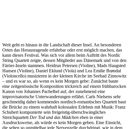
Weit geht es hinaus in die Landschaft dieser Insel. An besonderen
Orten das Herausragende erfahrbar oder erst möglich machen, das
kann dieses Festival. Was sich vor allem beim Auftritt des Nordic
String Quartett zeigte, dessen Mitglieder aus Dänemark und von den
Färöer-Inseln stammen. Heidrun Petersen (Violine), Mads Haugsted
Hansen (Violine), Daniel Eklund (Viola) und Lea Emilie Brøndal
(Violoncello) musizieren in der kleinen Kirche im Seebad Zinnowitz
– und es war so, als wenn es kein Morgen gebe: Zunächst baute
eine zeitgenössische Komposition trickreich auf einem frühbarocken
Kanon von Johannes Pachelbel auf, der zunehmend eine
improvisatorische Unterwanderungen erfährt. Carls Nielsens sehr
geschmeidig daher kommendes nordisch-romantisches Quartett baut
die Brücke zu einem wahrhaft kolossalen Erlebnis mit Musik: Franz
Schubert komponierte sein freigeistig-überschwängliches
Streichquartett
Der Tod und das Mädchen
eben in einer
Ausdrucksweise, als würde es kein Morgen geben. Eine Einsicht,
die selten so unmittelbar jede Nervenzelle durchdringt, wie in dem