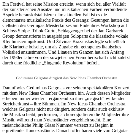
Ein Festival hat seine Mission erreicht, wenn sich bei aller Vielfalt
der künstlerischen Ansätze und musikalischen Farben verbindende
Aspekte herauskristallisieren. Im aktuellen Fall ist es die
elementarste musikalische Praxis des Gesangs: Gesungen hatten die
Cellisten des Geringas-Meisterkurses am Ende ihres Workshop auf
Schloss Stolpe. Trilok Gurtu, Schlagzeuger bei der Jan Garbarek
Group demonstrierte in ausgiebigen Soloparts die klassische vokale
Rhythmisierungskunst. Und Žilvinas Brazauskas legte schließlich
die Klarinette beiseite, um als Zugabe ein getragenes litauisches
Volkslied anzustimmen. Und Litauen im Ganzen hat sich Anfang
der 1990er Jahre von der sowjetischen Fremdherrschaft nicht zuletzt
durch eine friedliche „Singende Revolution“ befreit.
Gediminas Gelgotas dirigiert das New Ideas Chamber Orchestra
Darauf wies Gediminas Gelgotas vor seinem spektakulären Konzert
mit dem New Ideas Chamber Orchestra hin. Auch dessen Mitglieder
erheben immer wieder – ergänzend zu ihrer „magisch“ wirkenden
Streicherkunst – ihre Stimmen. Im New Ideas Chamber Orchestra,
welches Gelgotas nicht nur dirigiert, sondern dafür auch exklusiv
die Musik scheibt, performen, ja choreografieren die Mitglieder ihre
Musik, während man Notenständer vergeblich sucht. Eine
melancholische Philip Glass Nummer versetzt zu Beginn in
ergreifende Trancezustände. Danach offenbaren viele von Gelgotas