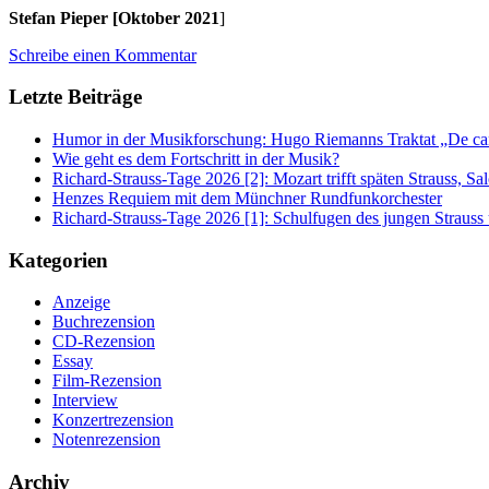
Stefan Pieper [Oktober 2021
]
Schreibe einen Kommentar
Letzte Beiträge
Humor in der Musikforschung: Hugo Riemanns Traktat „De cant
Wie geht es dem Fortschritt in der Musik?
Richard-Strauss-Tage 2026 [2]: Mozart trifft späten Strauss, 
Henzes Requiem mit dem Münchner Rundfunkorchester
Richard-Strauss-Tage 2026 [1]: Schulfugen des jungen Straus
Kategorien
Anzeige
Buchrezension
CD-Rezension
Essay
Film-Rezension
Interview
Konzertrezension
Notenrezension
Archiv