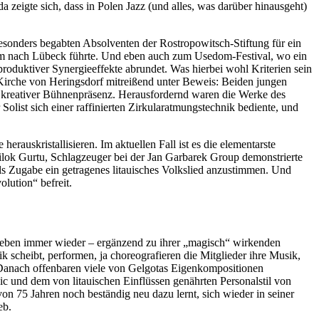
 zeigte sich, dass in Polen Jazz (und alles, was darüber hinausgeht)
besonders begabten Absolventen der Rostropowitsch-Stiftung für ein
ium nach Lübeck führte. Und eben auch zum Usedom-Festival, wo ein
produktiver Synergieeffekte abrundet. Was hierbei wohl Kriterien sein
r Kirche von Heringsdorf mitreißend unter Beweis: Beiden jungen
t kreativer Bühnenpräsenz. Herausfordernd waren die Werke des
ist sich einer raffinierten Zirkularatmungstechnik bediente, und
erauskristallisieren. Im aktuellen Fall ist es die elementarste
ilok Gurtu, Schlagzeuger bei der Jan Garbarek Group demonstrierte
 als Zugabe ein getragenes litauisches Volkslied anzustimmen. Und
lution“ befreit.
heben immer wieder – ergänzend zu ihrer „magisch“ wirkenden
 scheibt, performen, ja choreografieren die Mitglieder ihre Musik,
 Danach offenbaren viele von Gelgotas Eigenkompositionen
 und dem von litauischen Einflüssen genährten Personalstil von
n 75 Jahren noch beständig neu dazu lernt, sich wieder in seiner
eb.