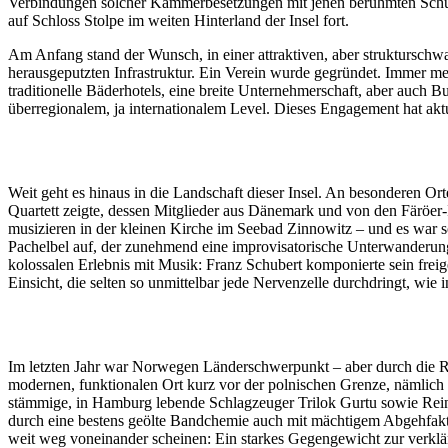
Verbindungen solcher Kammerbesetzungen mit jenen berühmten Schuber
auf Schloss Stolpe im weiten Hinterland der Insel fort.
Am Anfang stand der Wunsch, in einer attraktiven, aber strukturschwa
herausgeputzten Infrastruktur. Ein Verein wurde gegründet. Immer meh
traditionelle Bäderhotels, eine breite Unternehmerschaft, aber auch 
überregionalem, ja internationalem Level. Dieses Engagement hat ak
Weit geht es hinaus in die Landschaft dieser Insel. An besonderen Or
Quartett zeigte, dessen Mitglieder aus Dänemark und von den Färöer
musizieren in der kleinen Kirche im Seebad Zinnowitz – und es war 
Pachelbel auf, der zunehmend eine improvisatorische Unterwanderung
kolossalen Erlebnis mit Musik: Franz Schubert komponierte sein freig
Einsicht, die selten so unmittelbar jede Nervenzelle durchdringt, wi
Im letzten Jahr war Norwegen Länderschwerpunkt – aber durch die Re
modernen, funktionalen Ort kurz vor der polnischen Grenze, nämlich 
stämmige, in Hamburg lebende Schlagzeuger Trilok Gurtu sowie Reiner
durch eine bestens geölte Bandchemie auch mit mächtigem Abgehfaktor 
weit weg voneinander scheinen: Ein starkes Gegengewicht zur verklärt