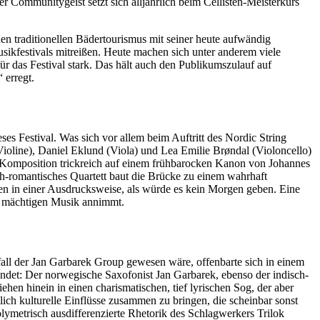
Communitygeist setzt sich alljährlich beim Cellisten-Meisterkurs
en traditionellen Bädertourismus mit seiner heute aufwändig
sikfestivals mitreißen. Heute machen sich unter anderem viele
ür das Festival stark. Das hält auch den Publikumszulauf auf
 erregt.
es Festival. Was sich vor allem beim Auftritt des Nordic String
ioline), Daniel Eklund (Viola) und Lea Emilie Brøndal (Violoncello)
e Komposition trickreich auf einem frühbarocken Kanon von Johannes
h-romantisches Quartett baut die Brücke zu einem wahrhaft
n in einer Ausdrucksweise, als würde es kein Morgen geben. Eine
en, mächtigen Musik annimmt.
all der Jan Garbarek Group gewesen wäre, offenbarte sich in einem
indet: Der norwegische Saxofonist Jan Garbarek, ebenso der indisch-
n hinein in einen charismatischen, tief lyrischen Sog, der aber
ich kulturelle Einflüsse zusammen zu bringen, die scheinbar sonst
lymetrisch ausdifferenzierte Rhetorik des Schlagwerkers Trilok