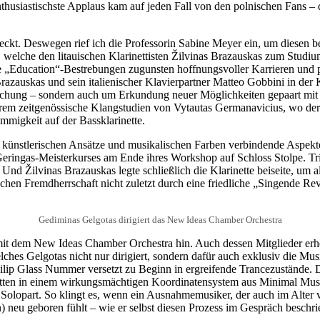
husiastischste Applaus kam auf jeden Fall von den polnischen Fans – da
deckt. Deswegen rief ich die Professorin Sabine Meyer ein, um diesen 
 welche den litauischen Klarinettisten Žilvinas Brazauskas zum Stud
 die „Education“-Bestrebungen zugunsten hoffnungsvoller Karrieren und 
Brazauskas und sein italienischer Klavierpartner Matteo Gobbini in de
rrschung – sondern auch um Erkundung neuer Möglichkeiten gepaart mi
m zeitgenössische Klangstudien von Vytautas Germanavicius, wo der Sol
mmigkeit auf der Bassklarinette.
er künstlerischen Ansätze und musikalischen Farben verbindende Aspekte h
Geringas-Meisterkurses am Ende ihres Workshop auf Schloss Stolpe. Tr
 Und Žilvinas Brazauskas legte schließlich die Klarinette beiseite, um
hen Fremdherrschaft nicht zuletzt durch eine friedliche „Singende Revo
Gediminas Gelgotas dirigiert das New Ideas Chamber Orchestra
mit dem New Ideas Chamber Orchestra hin. Auch dessen Mitglieder er
es Gelgotas nicht nur dirigiert, sondern dafür auch exklusiv die Musik
ilip Glass Nummer versetzt zu Beginn in ergreifende Trancezustände.
etten in einem wirkungsmächtigen Koordinatensystem aus Minimal Music
lopart. So klingt es, wenn ein Ausnahmemusiker, der auch im Alter vo
neu geboren fühlt – wie er selbst diesen Prozess im Gespräch beschri