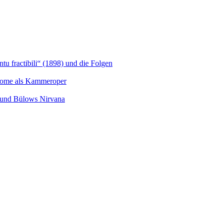
u fractibili“ (1898) und die Folgen
Salome als Kammeroper
s und Bülows Nirvana