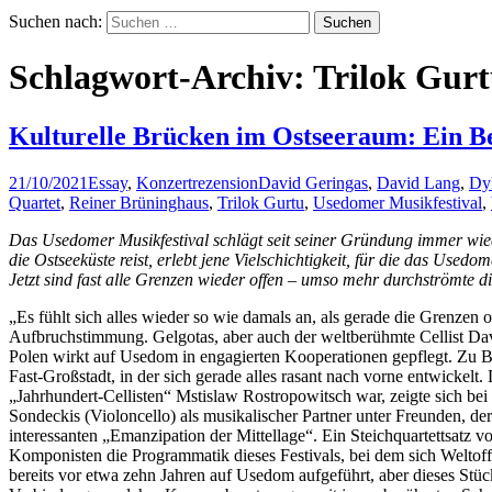
Suchen nach:
Schlagwort-Archiv: Trilok Gur
Kulturelle Brücken im Ostseeraum: Ein B
21/10/2021
Essay
,
Konzertrezension
David Geringas
,
David Lang
,
Dy
Quartet
,
Reiner Brüninghaus
,
Trilok Gurtu
,
Usedomer Musikfestival
,
Das Usedomer Musikfestival schlägt seit seiner Gründung immer wie
die Ostseeküste reist, erlebt jene Vielschichtigkeit, für die das Use
Jetzt sind fast alle Grenzen wieder offen – umso mehr durchströmte d
„Es fühlt sich alles wieder so wie damals an, als gerade die Grenze
Aufbruchstimmung. Gelgotas, aber auch der weltberühmte Cellist Dav
Polen wirkt auf Usedom in engagierten Kooperationen gepflegt. Zu 
Fast-Großstadt, in der sich gerade alles rasant nach vorne entwickelt
„Jahrhundert-Cellisten“ Mstislaw Rostropowitsch war, zeigte sich 
Sondeckis (Violoncello) als musikalischer Partner unter Freunden, der
interessanten „Emanzipation der Mittellage“. Ein Steichquartettsatz
Komponisten die Programmatik dieses Festivals, bei dem sich Weltof
bereits vor etwa zehn Jahren auf Usedom aufgeführt, aber dieses Stüc