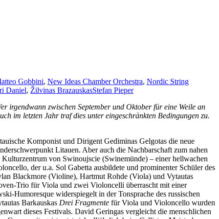
atteo Gobbini
,
New Ideas Chamber Orchestra
,
Nordic String
ri Daniel
,
Žilvinas Brazauskas
Stefan Pieper
Wer irgendwann zwischen September und Oktober für eine Weile an
Auch im letzten Jahr traf dies unter eingeschränkten Bedingungen zu.
 litauische Komponist und Dirigent Gediminas Gelgotas die neue
Länderschwerpunkt Litauen. Aber auch die Nachbarschaft zum nahen
ke Kulturzentrum von Swinoujscie (Swinemünde) – einer hellwachen
oloncello, der u.a. Sol Gabetta ausbildete und prominenter Schüler des
lan Blackmore (Violine), Hartmut Rohde (Viola) und Vytautas
oven-Trio für Viola und zwei Violoncelli überrascht mit einer
owski-Humoresque widerspiegelt in der Tonsprache des russischen
Vytautas Barkauskas
Drei Fragmente
für Viola und Violoncello wurden
genwart dieses Festivals. David Geringas vergleicht die menschlichen