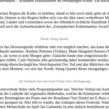
tiaden – Schuberts Hauskonzerte im verständigen Kreise. Ein solcher 
chen Region die Kultur zu beleben, damit es hier noch mehr gebe als d
r Akteure in der Region ließen sich von der Idee eines weltoffenen Mu
Bund, Länder und Gemeinden sowie der öffentlich-rechtliche Rundfunk f
tuell auch die Aufmerksamkeit des „Europäischen Kulturmarken Award“
Nordic String Quartet
ten das Herausragende erfahrbar oder erst möglich machen, das kann dies
-Inseln stammen. Heidrun Petersen (Violine), Mads Haugsted Hansen (V
so, als wenn es kein Morgen gebe: Zunächst baute eine zeitgenössisch
en erfährt. Carls Nielsens sehr geschmeidig daher kommendes nordisc
eistig-überschwängliches Streichquartett
Der Tod und das Mädchen
ebe
e in dem Moment, wo sich das Nordic String Quartet dieser einzigartig
Jan Garbarek (Saxofon) und Trilok Gurtu (Schlagzeug)
iseverbote fielen viele Programmpunkte aus. Welcher Verlust ein Ausf
in der Lokhalle der regionalen Bäderbahn, welche die Küstenorte verb
 Brüninghaus am Piano und der Brasilianer Yuri Daniel am E-Bass ziehe
gesegnet ist. Hier lebt es wieder, das Anliegen dieses Festivals: Näml
en Melancholie im Spiel Jan Garbareks ist jene indisch beeinflusste po