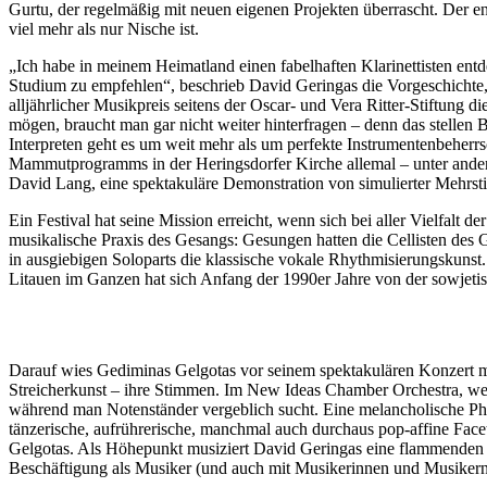
Gurtu, der regelmäßig mit neuen eigenen Projekten überrascht. Der ent
viel mehr als nur Nische ist.
„Ich habe in meinem Heimatland einen fabelhaften Klarinettisten ent
Studium zu empfehlen“, beschrieb David Geringas die Vorgeschichte,
alljährlicher Musikpreis seitens der Oscar- und Vera Ritter-Stiftung
mögen, braucht man gar nicht weiter hinterfragen – denn das stellen 
Interpreten geht es um weit mehr als um perfekte Instrumentenbehe
Mammutprogramms in der Heringsdorfer Kirche allemal – unter andere
David Lang, eine spektakuläre Demonstration von simulierter Mehrsti
Ein Festival hat seine Mission erreicht, wenn sich bei aller Vielfalt d
musikalische Praxis des Gesangs: Gesungen hatten die Cellisten des 
in ausgiebigen Soloparts die klassische vokale Rhythmisierungskunst.
Litauen im Ganzen hat sich Anfang der 1990er Jahre von der sowjetisc
Darauf wies Gediminas Gelgotas vor seinem spektakulären Konzert 
Streicherkunst – ihre Stimmen. Im New Ideas Chamber Orchestra, welch
während man Notenständer vergeblich sucht. Eine melancholische Ph
tänzerische, aufrührerische, manchmal auch durchaus pop-affine Fac
Gelgotas. Als Höhepunkt musiziert David Geringas eine flammenden So
Beschäftigung als Musiker (und auch mit Musikerinnen und Musikern) 