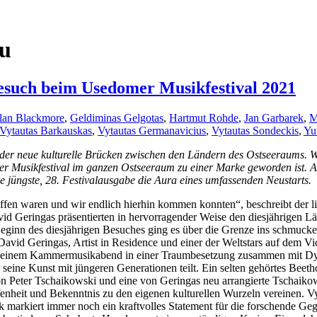
tu
esuch beim Usedomer Musikfestival 2021
lan Blackmore
,
Geldiminas Gelgotas
,
Hartmut Rohde
,
Jan Garbarek
,
M
Vytautas Barkauskas
,
Vytautas Germanavicius
,
Vytautas Sondeckis
,
Yu
der neue kulturelle Brücken zwischen den Ländern des Ostseeraums. 
domer Musikfestival im ganzen Ostseeraum zu einer Marke geworden ist. 
ie jüngste, 28. Festivalausgabe die Aura eines umfassenden Neustarts.
n offen waren und wir endlich hierhin kommen konnten“, beschreibt der
id Geringas präsentierten in hervorragender Weise den diesjährigen 
Beginn des diesjährigen Besuches ging es über die Grenze ins schmuc
. David Geringas, Artist in Residence und einer der Weltstars auf dem Vi
bei einem Kammermusikabend in einer Traumbesetzung zusammen mit Dy
 seine Kunst mit jüngeren Generationen teilt. Ein selten gehörtes Beeth
 von Peter Tschaikowski und eine von Geringas neu arrangierte Tschaik
fenheit und Bekenntnis zu den eigenen kulturellen Wurzeln vereinen. 
k markiert immer noch ein kraftvolles Statement für die forschende Ge