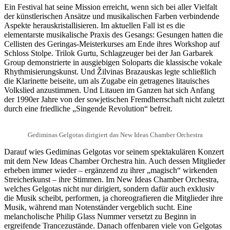
Ein Festival hat seine Mission erreicht, wenn sich bei aller Vielfalt
der künstlerischen Ansätze und musikalischen Farben verbindende
Aspekte herauskristallisieren. Im aktuellen Fall ist es die
elementarste musikalische Praxis des Gesangs: Gesungen hatten die
Cellisten des Geringas-Meisterkurses am Ende ihres Workshop auf
Schloss Stolpe. Trilok Gurtu, Schlagzeuger bei der Jan Garbarek
Group demonstrierte in ausgiebigen Soloparts die klassische vokale
Rhythmisierungskunst. Und Žilvinas Brazauskas legte schließlich
die Klarinette beiseite, um als Zugabe ein getragenes litauisches
Volkslied anzustimmen. Und Litauen im Ganzen hat sich Anfang
der 1990er Jahre von der sowjetischen Fremdherrschaft nicht zuletzt
durch eine friedliche „Singende Revolution“ befreit.
Gediminas Gelgotas dirigiert das New Ideas Chamber Orchestra
Darauf wies Gediminas Gelgotas vor seinem spektakulären Konzert
mit dem New Ideas Chamber Orchestra hin. Auch dessen Mitglieder
erheben immer wieder – ergänzend zu ihrer „magisch“ wirkenden
Streicherkunst – ihre Stimmen. Im New Ideas Chamber Orchestra,
welches Gelgotas nicht nur dirigiert, sondern dafür auch exklusiv
die Musik scheibt, performen, ja choreografieren die Mitglieder ihre
Musik, während man Notenständer vergeblich sucht. Eine
melancholische Philip Glass Nummer versetzt zu Beginn in
ergreifende Trancezustände. Danach offenbaren viele von Gelgotas