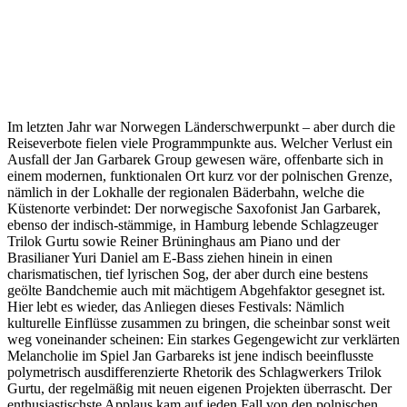
Im letzten Jahr war Norwegen Länderschwerpunkt – aber durch die
Reiseverbote fielen viele Programmpunkte aus. Welcher Verlust ein
Ausfall der Jan Garbarek Group gewesen wäre, offenbarte sich in
einem modernen, funktionalen Ort kurz vor der polnischen Grenze,
nämlich in der Lokhalle der regionalen Bäderbahn, welche die
Küstenorte verbindet: Der norwegische Saxofonist Jan Garbarek,
ebenso der indisch-stämmige, in Hamburg lebende Schlagzeuger
Trilok Gurtu sowie Reiner Brüninghaus am Piano und der
Brasilianer Yuri Daniel am E-Bass ziehen hinein in einen
charismatischen, tief lyrischen Sog, der aber durch eine bestens
geölte Bandchemie auch mit mächtigem Abgehfaktor gesegnet ist.
Hier lebt es wieder, das Anliegen dieses Festivals: Nämlich
kulturelle Einflüsse zusammen zu bringen, die scheinbar sonst weit
weg voneinander scheinen: Ein starkes Gegengewicht zur verklärten
Melancholie im Spiel Jan Garbareks ist jene indisch beeinflusste
polymetrisch ausdifferenzierte Rhetorik des Schlagwerkers Trilok
Gurtu, der regelmäßig mit neuen eigenen Projekten überrascht. Der
enthusiastischste Applaus kam auf jeden Fall von den polnischen