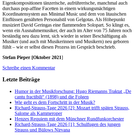
Eigenkompositionen tänzerische, aufrührerische, manchmal auch
durchaus pop-affine Facetten in einem wirkungsmächtigen
Koordinatensystem aus Minimal Music und dem von litauischen
Einflüssen genährten Personalstil von Gelgotas. Als Höhepunkt
musiziert David Geringas eine flammenden Solopart. So klingt es,
wenn ein Ausnahmemusiker, der auch im Alter von 75 Jahren noch
beständig neu dazu lernt, sich wieder in seiner Beschäftigung als
Musiker (und auch mit Musikerinnen und Musikern) neu geboren
fühlt – wie er selbst diesen Prozess im Gespräch beschrieb.
Stefan Pieper [Oktober 2021
]
Schreibe einen Kommentar
Letzte Beiträge
Humor in der Musikforschung: Hugo Riemanns Traktat „De
cantu fractibili“ (1898) und die Folgen
Wie geht es dem Fortschritt in der Musik?
Richard-Strauss-Tage 2026 [2]: Mozart trifft späten Strauss,
Salome als Kammeroper
Henzes Requiem mit dem Münchner Rundfunkorchester
Richard-Strauss-Tage 2026 [1]: Schulfugen des jungen
Strauss und Bülows Nirvana