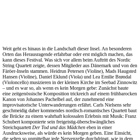
Weit geht es hinaus in die Landschaft dieser Insel. An besonderen
Orten das Herausragende erfahrbar oder erst möglich machen, das
kann dieses Festival. Was sich vor allem beim Auftritt des Nordic
String Quartett zeigte, dessen Mitglieder aus Dänemark und von den
Färöer-Inseln stammen. Heidrun Petersen (Violine), Mads Haugsted
Hansen (Violine), Daniel Eklund (Viola) und Lea Emilie Brøndal
(Violoncello) musizieren in der kleinen Kirche im Seebad Zinnowitz
– und es war so, als wenn es kein Morgen gebe: Zunächst baute
eine zeitgenössische Komposition trickreich auf einem frühbarocken
Kanon von Johannes Pachelbel auf, der zunehmend eine
improvisatorische Unterwanderungen erfährt. Carls Nielsens sehr
geschmeidig daher kommendes nordisch-romantisches Quartett baut
die Brücke zu einem wahrhaft kolossalen Erlebnis mit Musik: Franz
Schubert komponierte sein freigeistig-überschwängliches
Streichquartett
Der Tod und das Mädchen
eben in einer
Ausdrucksweise, als würde es kein Morgen geben. Eine Einsicht,
die selten so unmittelbar jede Nervenzelle durchdringt, wie in dem