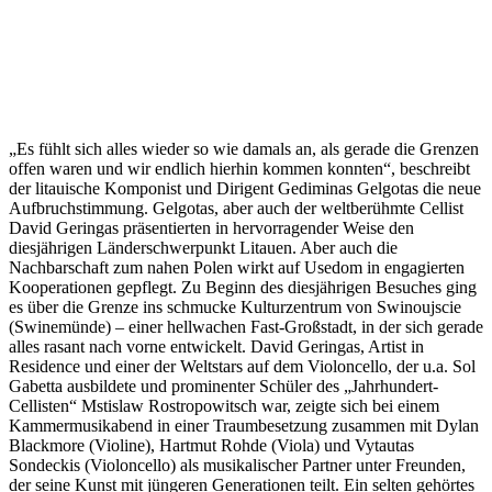
„Es fühlt sich alles wieder so wie damals an, als gerade die Grenzen
offen waren und wir endlich hierhin kommen konnten“, beschreibt
der litauische Komponist und Dirigent Gediminas Gelgotas die neue
Aufbruchstimmung. Gelgotas, aber auch der weltberühmte Cellist
David Geringas präsentierten in hervorragender Weise den
diesjährigen Länderschwerpunkt Litauen. Aber auch die
Nachbarschaft zum nahen Polen wirkt auf Usedom in engagierten
Kooperationen gepflegt. Zu Beginn des diesjährigen Besuches ging
es über die Grenze ins schmucke Kulturzentrum von Swinoujscie
(Swinemünde) – einer hellwachen Fast-Großstadt, in der sich gerade
alles rasant nach vorne entwickelt. David Geringas, Artist in
Residence und einer der Weltstars auf dem Violoncello, der u.a. Sol
Gabetta ausbildete und prominenter Schüler des „Jahrhundert-
Cellisten“ Mstislaw Rostropowitsch war, zeigte sich bei einem
Kammermusikabend in einer Traumbesetzung zusammen mit Dylan
Blackmore (Violine), Hartmut Rohde (Viola) und Vytautas
Sondeckis (Violoncello) als musikalischer Partner unter Freunden,
der seine Kunst mit jüngeren Generationen teilt. Ein selten gehörtes