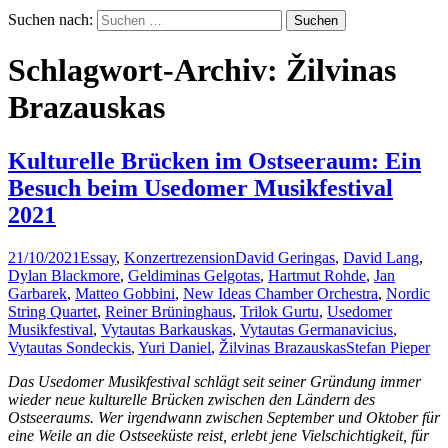
Suchen nach:
Schlagwort-Archiv: Žilvinas
Brazauskas
Kulturelle Brücken im Ostseeraum: Ein
Besuch beim Usedomer Musikfestival
2021
21/10/2021
Essay
,
Konzertrezension
David Geringas
,
David Lang
,
Dylan Blackmore
,
Geldiminas Gelgotas
,
Hartmut Rohde
,
Jan
Garbarek
,
Matteo Gobbini
,
New Ideas Chamber Orchestra
,
Nordic
String Quartet
,
Reiner Brüninghaus
,
Trilok Gurtu
,
Usedomer
Musikfestival
,
Vytautas Barkauskas
,
Vytautas Germanavicius
,
Vytautas Sondeckis
,
Yuri Daniel
,
Žilvinas Brazauskas
Stefan Pieper
Das Usedomer Musikfestival schlägt seit seiner Gründung immer
wieder neue kulturelle Brücken zwischen den Ländern des
Ostseeraums. Wer irgendwann zwischen September und Oktober für
eine Weile an die Ostseeküste reist, erlebt jene Vielschichtigkeit, für