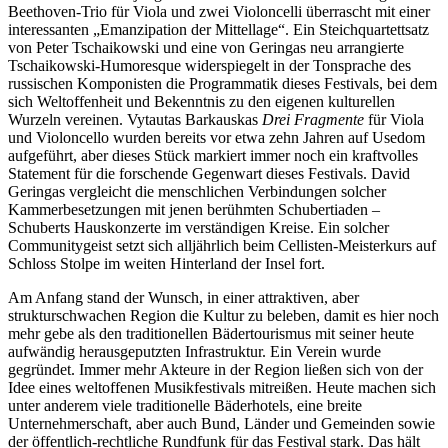
Beethoven-Trio für Viola und zwei Violoncelli überrascht mit einer
interessanten „Emanzipation der Mittellage“. Ein Steichquartettsatz
von Peter Tschaikowski und eine von Geringas neu arrangierte
Tschaikowski-Humoresque widerspiegelt in der Tonsprache des
russischen Komponisten die Programmatik dieses Festivals, bei dem
sich Weltoffenheit und Bekenntnis zu den eigenen kulturellen
Wurzeln vereinen. Vytautas Barkauskas
Drei Fragmente
für Viola
und Violoncello wurden bereits vor etwa zehn Jahren auf Usedom
aufgeführt, aber dieses Stück markiert immer noch ein kraftvolles
Statement für die forschende Gegenwart dieses Festivals. David
Geringas vergleicht die menschlichen Verbindungen solcher
Kammerbesetzungen mit jenen berühmten Schubertiaden –
Schuberts Hauskonzerte im verständigen Kreise. Ein solcher
Communitygeist setzt sich alljährlich beim Cellisten-Meisterkurs auf
Schloss Stolpe im weiten Hinterland der Insel fort.
Am Anfang stand der Wunsch, in einer attraktiven, aber
strukturschwachen Region die Kultur zu beleben, damit es hier noch
mehr gebe als den traditionellen Bädertourismus mit seiner heute
aufwändig herausgeputzten Infrastruktur. Ein Verein wurde
gegründet. Immer mehr Akteure in der Region ließen sich von der
Idee eines weltoffenen Musikfestivals mitreißen. Heute machen sich
unter anderem viele traditionelle Bäderhotels, eine breite
Unternehmerschaft, aber auch Bund, Länder und Gemeinden sowie
der öffentlich-rechtliche Rundfunk für das Festival stark. Das hält