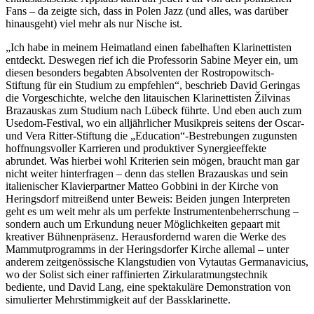
Fans – da zeigte sich, dass in Polen Jazz (und alles, was darüber
hinausgeht) viel mehr als nur Nische ist.
„Ich habe in meinem Heimatland einen fabelhaften Klarinettisten
entdeckt. Deswegen rief ich die Professorin Sabine Meyer ein, um
diesen besonders begabten Absolventen der Rostropowitsch-
Stiftung für ein Studium zu empfehlen“, beschrieb David Geringas
die Vorgeschichte, welche den litauischen Klarinettisten Žilvinas
Brazauskas zum Studium nach Lübeck führte. Und eben auch zum
Usedom-Festival, wo ein alljährlicher Musikpreis seitens der Oscar-
und Vera Ritter-Stiftung die „Education“-Bestrebungen zugunsten
hoffnungsvoller Karrieren und produktiver Synergieeffekte
abrundet. Was hierbei wohl Kriterien sein mögen, braucht man gar
nicht weiter hinterfragen – denn das stellen Brazauskas und sein
italienischer Klavierpartner Matteo Gobbini in der Kirche von
Heringsdorf mitreißend unter Beweis: Beiden jungen Interpreten
geht es um weit mehr als um perfekte Instrumentenbeherrschung –
sondern auch um Erkundung neuer Möglichkeiten gepaart mit
kreativer Bühnenpräsenz. Herausfordernd waren die Werke des
Mammutprogramms in der Heringsdorfer Kirche allemal – unter
anderem zeitgenössische Klangstudien von Vytautas Germanavicius,
wo der Solist sich einer raffinierten Zirkularatmungstechnik
bediente, und David Lang, eine spektakuläre Demonstration von
simulierter Mehrstimmigkeit auf der Bassklarinette.