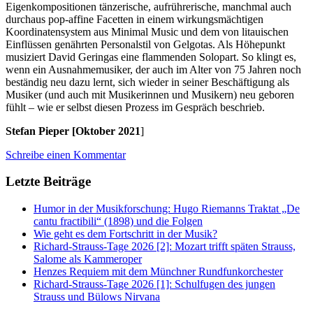
Eigenkompositionen tänzerische, aufrührerische, manchmal auch
durchaus pop-affine Facetten in einem wirkungsmächtigen
Koordinatensystem aus Minimal Music und dem von litauischen
Einflüssen genährten Personalstil von Gelgotas. Als Höhepunkt
musiziert David Geringas eine flammenden Solopart. So klingt es,
wenn ein Ausnahmemusiker, der auch im Alter von 75 Jahren noch
beständig neu dazu lernt, sich wieder in seiner Beschäftigung als
Musiker (und auch mit Musikerinnen und Musikern) neu geboren
fühlt – wie er selbst diesen Prozess im Gespräch beschrieb.
Stefan Pieper [Oktober 2021
]
Schreibe einen Kommentar
Letzte Beiträge
Humor in der Musikforschung: Hugo Riemanns Traktat „De
cantu fractibili“ (1898) und die Folgen
Wie geht es dem Fortschritt in der Musik?
Richard-Strauss-Tage 2026 [2]: Mozart trifft späten Strauss,
Salome als Kammeroper
Henzes Requiem mit dem Münchner Rundfunkorchester
Richard-Strauss-Tage 2026 [1]: Schulfugen des jungen
Strauss und Bülows Nirvana