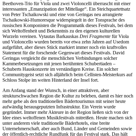
Beethoven-Trio für Viola und zwei Violoncelli überrascht mit einer
interessanten „Emanzipation der Mittellage“. Ein Steichquartettsatz
von Peter Tschaikowski und eine von Geringas neu arrangierte
Tschaikowski-Humoresque widerspiegelt in der Tonsprache des
russischen Komponisten die Programmatik dieses Festivals, bei dem
sich Weltoffenheit und Bekenntnis zu den eigenen kulturellen
Wurzeln vereinen. Vytautas Barkauskas
Drei Fragmente
für Viola
und Violoncello wurden bereits vor etwa zehn Jahren auf Usedom
aufgeführt, aber dieses Stück markiert immer noch ein kraftvolles
Statement für die forschende Gegenwart dieses Festivals. David
Geringas vergleicht die menschlichen Verbindungen solcher
Kammerbesetzungen mit jenen berühmten Schubertiaden –
Schuberts Hauskonzerte im verständigen Kreise. Ein solcher
Communitygeist setzt sich alljährlich beim Cellisten-Meisterkurs auf
Schloss Stolpe im weiten Hinterland der Insel fort.
Am Anfang stand der Wunsch, in einer attraktiven, aber
strukturschwachen Region die Kultur zu beleben, damit es hier noch
mehr gebe als den traditionellen Bädertourismus mit seiner heute
aufwändig herausgeputzten Infrastruktur. Ein Verein wurde
gegründet. Immer mehr Akteure in der Region ließen sich von der
Idee eines weltoffenen Musikfestivals mitreißen. Heute machen sich
unter anderem viele traditionelle Bäderhotels, eine breite
Unternehmerschaft, aber auch Bund, Länder und Gemeinden sowie
der öffentlich-rechtliche Rundfunk für das Festival stark. Das hält