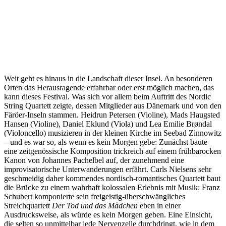
Weit geht es hinaus in die Landschaft dieser Insel. An besonderen
Orten das Herausragende erfahrbar oder erst möglich machen, das
kann dieses Festival. Was sich vor allem beim Auftritt des Nordic
String Quartett zeigte, dessen Mitglieder aus Dänemark und von den
Färöer-Inseln stammen. Heidrun Petersen (Violine), Mads Haugsted
Hansen (Violine), Daniel Eklund (Viola) und Lea Emilie Brøndal
(Violoncello) musizieren in der kleinen Kirche im Seebad Zinnowitz
– und es war so, als wenn es kein Morgen gebe: Zunächst baute
eine zeitgenössische Komposition trickreich auf einem frühbarocken
Kanon von Johannes Pachelbel auf, der zunehmend eine
improvisatorische Unterwanderungen erfährt. Carls Nielsens sehr
geschmeidig daher kommendes nordisch-romantisches Quartett baut
die Brücke zu einem wahrhaft kolossalen Erlebnis mit Musik: Franz
Schubert komponierte sein freigeistig-überschwängliches
Streichquartett
Der Tod und das Mädchen
eben in einer
Ausdrucksweise, als würde es kein Morgen geben. Eine Einsicht,
die selten so unmittelbar jede Nervenzelle durchdringt, wie in dem