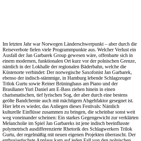
Im letzten Jahr war Norwegen Länderschwerpunkt – aber durch die
Reiseverbote fielen viele Programmpunkte aus. Welcher Verlust ein
Ausfall der Jan Garbarek Group gewesen wäre, offenbarte sich in
einem modernen, funktionalen Ort kurz vor der polnischen Grenze,
nämlich in der Lokhalle der regionalen Bäderbahn, welche die
Küstenorte verbindet: Der norwegische Saxofonist Jan Garbarek,
ebenso der indisch-stämmige, in Hamburg lebende Schlagzeuger
Trilok Gurtu sowie Reiner Brüninghaus am Piano und der
Brasilianer Yuri Daniel am E-Bass ziehen hinein in einen
charismatischen, tief lyrischen Sog, der aber durch eine bestens
geölte Bandchemie auch mit mächtigem Abgehfaktor gesegnet ist.
Hier lebt es wieder, das Anliegen dieses Festivals: Nämlich
kulturelle Einflüsse zusammen zu bringen, die scheinbar sonst weit
weg voneinander scheinen: Ein starkes Gegengewicht zur verklärten
Melancholie im Spiel Jan Garbareks ist jene indisch beeinflusste
polymetrisch ausdifferenzierte Rhetorik des Schlagwerkers Trilok
Gurtu, der regelmäßig mit neuen eigenen Projekten überrascht. Der
enthusiastischste Applaus kam auf jeden Fall von den polnischen