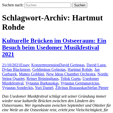
Suchen nach:
Schlagwort-Archiv: Hartmut
Rohde
Kulturelle Brücken im Ostseeraum: Ein
Besuch beim Usedomer Musikfestival
2021
21/10/2021
Essay
,
Konzertrezension
David Geringas
,
David Lang
,
Dylan Blackmore
,
Geldiminas Gelgotas
,
Hartmut Rohde
,
Jan
Garbarek
,
Matteo Gobbini
,
New Ideas Chamber Orchestra
,
Nordic
String Quartet
,
Reiner Brüninghaus
,
Trilok Gurtu
,
Usedomer
Musikfestival
,
Vytautas Barkauskas
,
Vytautas Germanavicius
,
Vytautas Sondeckis
,
Yuri Daniel
,
Žilvinas Brazauskas
Stefan Pieper
Das Usedomer Musikfestival schlägt seit seiner Gründung immer
wieder neue kulturelle Brücken zwischen den Ländern des
Ostseeraums. Wer irgendwann zwischen September und Oktober für
eine Weile an die Ostseeküste reist, erlebt jene Vielschichtigkeit, für