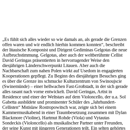
„Es fühlt sich alles wieder so wie damals an, als gerade die Grenzen
offen waren und wir endlich hierhin kommen konnten“, beschreibt
der litauische Komponist und Dirigent Gediminas Gelgotas die neue
Aufbruchstimmung. Gelgotas, aber auch der weltberühmte Cellist
David Geringas präsentierten in hervorragender Weise den
diesjährigen Länderschwerpunkt Litauen. Aber auch die
Nachbarschaft zum nahen Polen wirkt auf Usedom in engagierten
Kooperationen gepflegt. Zu Beginn des diesjährigen Besuches ging
es über die Grenze ins schmucke Kulturzentrum von Swinoujscie
(Swinemünde) – einer hellwachen Fast-Großstadt, in der sich gerade
alles rasant nach vorne entwickelt. David Geringas, Artist in
Residence und einer der Weltstars auf dem Violoncello, der u.a. Sol
Gabetta ausbildete und prominenter Schüler des „Jahrhundert-
Cellisten“ Mstislaw Rostropowitsch war, zeigte sich bei einem
Kammermusikabend in einer Traumbesetzung zusammen mit Dylan
Blackmore (Violine), Hartmut Rohde (Viola) und Vytautas
Sondeckis (Violoncello) als musikalischer Partner unter Freunden,
der seine Kunst mit jüngeren Generationen teilt. Ein selten gehörtes