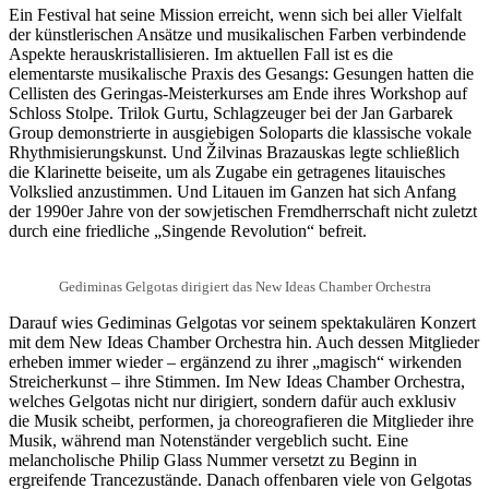
Ein Festival hat seine Mission erreicht, wenn sich bei aller Vielfalt
der künstlerischen Ansätze und musikalischen Farben verbindende
Aspekte herauskristallisieren. Im aktuellen Fall ist es die
elementarste musikalische Praxis des Gesangs: Gesungen hatten die
Cellisten des Geringas-Meisterkurses am Ende ihres Workshop auf
Schloss Stolpe. Trilok Gurtu, Schlagzeuger bei der Jan Garbarek
Group demonstrierte in ausgiebigen Soloparts die klassische vokale
Rhythmisierungskunst. Und Žilvinas Brazauskas legte schließlich
die Klarinette beiseite, um als Zugabe ein getragenes litauisches
Volkslied anzustimmen. Und Litauen im Ganzen hat sich Anfang
der 1990er Jahre von der sowjetischen Fremdherrschaft nicht zuletzt
durch eine friedliche „Singende Revolution“ befreit.
Gediminas Gelgotas dirigiert das New Ideas Chamber Orchestra
Darauf wies Gediminas Gelgotas vor seinem spektakulären Konzert
mit dem New Ideas Chamber Orchestra hin. Auch dessen Mitglieder
erheben immer wieder – ergänzend zu ihrer „magisch“ wirkenden
Streicherkunst – ihre Stimmen. Im New Ideas Chamber Orchestra,
welches Gelgotas nicht nur dirigiert, sondern dafür auch exklusiv
die Musik scheibt, performen, ja choreografieren die Mitglieder ihre
Musik, während man Notenständer vergeblich sucht. Eine
melancholische Philip Glass Nummer versetzt zu Beginn in
ergreifende Trancezustände. Danach offenbaren viele von Gelgotas