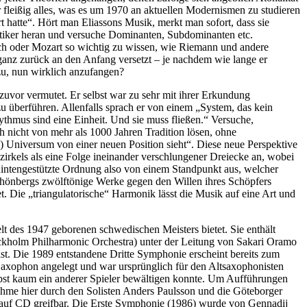
r fleißig alles, was es um 1970 an aktuellen Modernismen zu studieren
 hatte“. Hört man Eliassons Musik, merkt man sofort, dass sie
tiker heran und versuche Dominanten, Subdominanten etc.
h oder Mozart so wichtig zu wissen, wie Riemann und andere
r ganz zurück an den Anfang versetzt – je nachdem wie lange er
zu, nun wirklich anzufangen?
s zuvor vermutet. Er selbst war zu sehr mit ihrer Erkundung
zu überführen. Allenfalls sprach er von einem „System, das kein
ythmus sind eine Einheit. Und sie muss fließen.“ Versuche,
ch nicht von mehr als 1000 Jahren Tradition lösen, ohne
) Universum von einer neuen Position sieht“. Diese neue Perspektive
nzirkels als eine Folge ineinander verschlungener Dreiecke an, wobei
quintengestützte Ordnung also von einem Standpunkt aus, welcher
Schönbergs zwölftönige Werke gegen den Willen ihres Schöpfers
t. Die „triangulatorische“ Harmonik lässt die Musik auf eine Art und
lt des 1947 geborenen schwedischen Meisters bietet. Sie enthält
ckholm Philharmonic Orchestra) unter der Leitung von Sakari Oramo
ist. Die 1989 entstandene Dritte Symphonie erscheint bereits zum
 Saxophon angelegt und war ursprünglich für den Altsaxophonisten
bst kaum ein anderer Spieler bewältigen konnte. Um Aufführungen
nahme hier durch den Solisten Anders Paulsson und die Göteborger
 auf CD greifbar. Die Erste Symphonie (1986) wurde von Gennadij