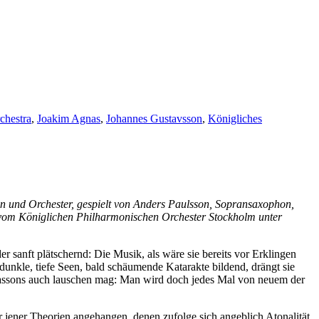
hestra
,
Joakim Agnas
,
Johannes Gustavsson
,
Königliches
n und Orchester, gespielt von Anders Paulsson, Sopransaxophon,
 vom Königlichen Philharmonischen Orchester Stockholm unter
er sanft plätschernd: Die Musik, als wäre sie bereits vor Erklingen
unkle, tiefe Seen, bald schäumende Katarakte bildend, drängt sie
liassons auch lauschen mag: Man wird doch jedes Mal von neuem der
r jener Theorien angehangen, denen zufolge sich angeblich Atonalität