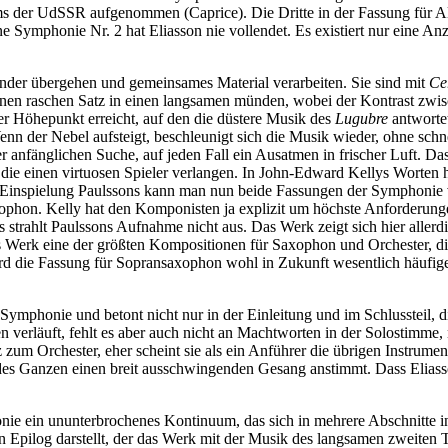
s der UdSSR aufgenommen (Caprice). Die Dritte in der Fassung für A
ymphonie Nr. 2 hat Eliasson nie vollendet. Es existiert nur eine Anz
nander übergehen und gemeinsames Material verarbeiten. Sie sind mit
Ce
inen raschen Satz in einen langsamen münden, wobei der Kontrast zwis
cher Höhepunkt erreicht, auf den die düstere Musik des
Lugubre
antwortet
nn der Nebel aufsteigt, beschleunigt sich die Musik wieder, ohne schne
r anfänglichen Suche, auf jeden Fall ein Ausatmen in frischer Luft. Da
, die einen virtuosen Spieler verlangen. In John-Edward Kellys Worte
die Einspielung Paulssons kann man nun beide Fassungen der Symphonie 
saxophon. Kelly hat den Komponisten ja explizit um höchste Anforderung
 strahlt Paulssons Aufnahme nicht aus. Das Werk zeigt sich hier allerd
s Werk eine der größten Kompositionen für Saxophon und Orchester, die
d die Fassung für Sopransaxophon wohl in Zukunft wesentlich häufiger 
Symphonie und betont nicht nur in der Einleitung und im Schlussteil, d
en verläuft, fehlt es aber auch nicht an Machtworten in der Solostimm
z zum Orchester, eher scheint sie als ein Anführer die übrigen Instru
ss des Ganzen einen breit ausschwingenden Gesang anstimmt. Dass Elia
ie ein ununterbrochenes Kontinuum, das sich in mehrere Abschnitte in
pilog darstellt, der das Werk mit der Musik des langsamen zweiten Teils