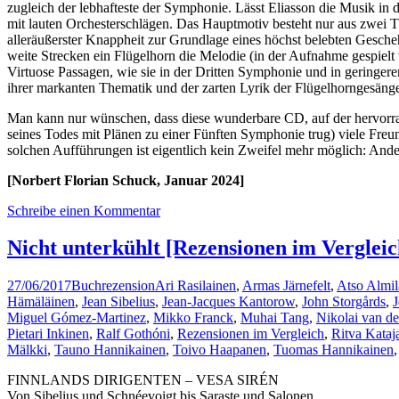
zugleich der lebhafteste der Symphonie. Lässt Eliasson die Musik in
mit lauten Orchesterschlägen. Das Hauptmotiv besteht nur aus zwei T
alleräußerster Knappheit zur Grundlage eines höchst belebten Gescheh
weite Strecken ein Flügelhorn die Melodie (in der Aufnahme gespielt
Virtuose Passagen, wie sie in der Dritten Symphonie und in geringere
ihrer markanten Thematik und der zarten Lyrik der Flügelhorngesänge
Man kann nur wünschen, dass diese wunderbare CD, auf der hervorrag
seines Todes mit Plänen zu einer Fünften Symphonie trug) viele Freu
solchen Aufführungen ist eigentlich kein Zweifel mehr möglich: Ander
[Norbert Florian Schuck, Januar 2024]
Schreibe einen Kommentar
Nicht unterkühlt [Rezensionen im Vergleic
27/06/2017
Buchrezension
Ari Rasilainen
,
Armas Järnefelt
,
Atso Almil
Hämäläinen
,
Jean Sibelius
,
Jean-Jacques Kantorow
,
John Storgårds
,
Miguel Gómez-Martinez
,
Mikko Franck
,
Muhai Tang
,
Nikolai van de
Pietari Inkinen
,
Ralf Gothóni
,
Rezensionen im Vergleich
,
Ritva Kataj
Mälkki
,
Tauno Hannikainen
,
Toivo Haapanen
,
Tuomas Hannikainen
FINNLANDS DIRIGENTEN – VESA SIRÉN
Von Sibelius und Schnéevoigt bis Saraste und Salonen