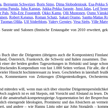
a
,
Benjamin Schweizer
,
Boris Sirpo
,
Dima Slobodeniouk
,
Esa-Pekka S
Jorma Panula
,
Juha Kangas
,
Jukka-Pekka Saraste
,
Jussi Jalas
,
Leif Sege
r Pals
,
Nils-Eric Fougstedt
,
Okko Kamu
,
Olli Mustonen
,
Osmo Vänsk
ainen
,
Robert Kajanus
,
Roman Schatz
,
Sakari Oramo
,
Santtu-Matias R
,
Tuomas Ollila
,
Ulf Söderblom
,
Valery Gergiev
,
Vesa Sirén
,
Ville Matv
 Saraste und Salonen (finnische Erstausgabe von 2010 erweitert, gek
in Buch über die Dirigenten (übrigens auch die Komponisten) Finnland
hland, Österreich, Frankreich, die Schweiz und Italien zusammen. Das 
i einer der beiden großen Tageszeitungen in Helsinki und lange schon
druckendes Kompendium von fast 1.000 Seiten verfasst. Für alle, die 
ieler Hinsicht hochinteressant zu lesen. Geschrieben in laienhaft feuill
en, Kommentaren von Zeitzeugen (Dirigentenkollegen, Orchestermusi
 mitreden will, wenn man sich über einzelne Dirigentenpersönlichkeite
och zugleich ist es mit Skepsis, mit Vorsicht und Abstand zu lesen. 
, und die amateurhaft-kompetenzgierige Argumentation bei der Besprec
einlich einengende Ideologien, Prominenz und das Absichern an vermei
ttert, und andere – wie Hannu Lintu oder gar John Storgårds – komme