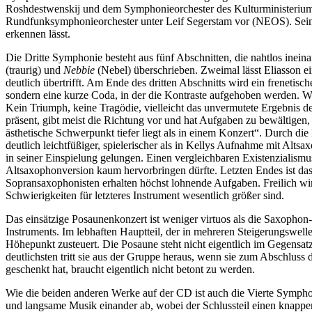
Roshdestwenskij und dem Symphonieorchester des Kulturministerium
Rundfunksymphonieorchester unter Leif Segerstam vor (NEOS). Seine S
erkennen lässt.
Die Dritte Symphonie besteht aus fünf Abschnitten, die nahtlos inei
(traurig) und
Nebbie
(Nebel) überschrieben. Zweimal lässt Eliasson e
deutlich übertrifft. Am Ende des dritten Abschnitts wird ein frenetis
sondern eine kurze Coda, in der die Kontraste aufgehoben werden. We
Kein Triumph, keine Tragödie, vielleicht das unvermutete Ergebnis de
präsent, gibt meist die Richtung vor und hat Aufgaben zu bewältigen
ästhetische Schwerpunkt tiefer liegt als in einem Konzert“. Durch 
deutlich leichtfüßiger, spielerischer als in Kellys Aufnahme mit Alt
in seiner Einspielung gelungen. Einen vergleichbaren Existenzialismus
Altsaxophonversion kaum hervorbringen dürfte. Letzten Endes ist da
Sopransaxophonisten erhalten höchst lohnende Aufgaben. Freilich wir
Schwierigkeiten für letzteres Instrument wesentlich größer sind.
Das einsätzige Posaunenkonzert ist weniger virtuos als die Saxophon-
Instruments. Im lebhaften Hauptteil, der in mehreren Steigerungswell
Höhepunkt zusteuert. Die Posaune steht nicht eigentlich im Gegensat
deutlichsten tritt sie aus der Gruppe heraus, wenn sie zum Abschlu
geschenkt hat, braucht eigentlich nicht betont zu werden.
Wie die beiden anderen Werke auf der CD ist auch die Vierte Symphon
und langsame Musik einander ab, wobei der Schlussteil einen knappen E