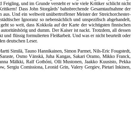
Feigling, und im Grunde versteht er wie viele Kritiker schlicht nicht
Kritikern! Dass John Storgårds’ bahnbrechende Gesamtaufnahme der
us. Und ein weltweit unübertroffener Meister der Streichorchester-
tädtischer Ignoranz so nebensächlich und unspezifisch abgehandelt,
ht so weit, dass Kokkola auf der Karte der wichtigsten finnischen
autoritätshörig und dumm. Der Kaiser ist nackt. Trotzdem, all dessen
t und flüssig formulierten Fleißarbeit. Und was er nicht beurteilt oder
 den deutschen Leser.
artti Similä, Tauno Hannikainen, Simon Parmet, Nils-Eric Fougstedt,
a Saraste, Osmo Vänskä, Juha Kangas, Sakari Oramo, Mikko Franck,
sanna Mälkki, Ralf Gothóni, Olli Mustonen, Jaakko Kuusisto, Pekka
w, Sergiu Comissiona, Leonid Grin, Valery Gergiev, Pietari Inkinen,