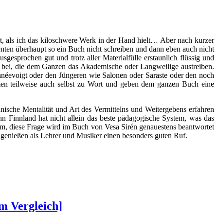
t, als ich das kiloschwere Werk in der Hand hielt… Aber nach kurzer
nten überhaupt so ein Buch nicht schreiben und dann eben auch nicht
gesprochen gut und trotz aller Materialfülle erstaunlich flüssig und
r bei, die dem Ganzen das Akademische oder Langweilige austreiben.
hnéevoigt oder den Jüngeren wie Salonen oder Saraste oder den noch
men teilweise auch selbst zu Wort und geben dem ganzen Buch eine
nnische Mentalität und Art des Vermittelns und Weitergebens erfahren
nn Finnland hat nicht allein das beste pädagogische System, was das
rum, diese Frage wird im Buch von Vesa Sirén genauestens beantwortet
– genießen als Lehrer und Musiker einen besonders guten Ruf.
m Vergleich]