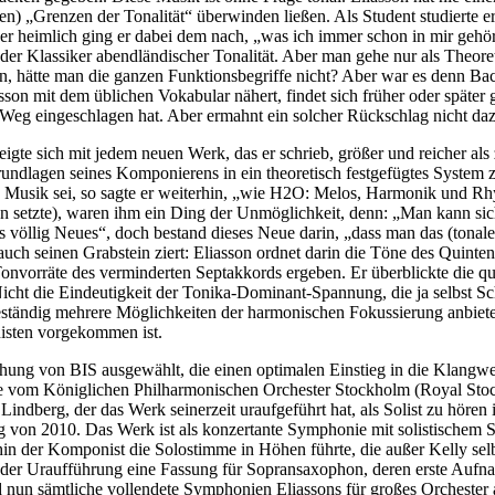
en) „Grenzen der Tonalität“ überwinden ließen. Als Student studierte e
r heimlich ging er dabei dem nach, „was ich immer schon in mir gehört
r Klassiker abendländischer Tonalität. Aber man gehe nur als Theore
 hätte man die ganzen Funktionsbegriffe nicht? Aber war es denn Bac
iasson mit dem üblichen Vokabular nähert, findet sich früher oder späte
 Weg eingeschlagen hat. Aber ermahnt ein solcher Rückschlag nicht da
zeigte sich mit jedem neuen Werk, das er schrieb, größer und reicher al
Grundlagen seines Komponierens in ein theoretisch festgefügtes System 
“. Musik sei, so sagte er weiterhin, „wie H2O: Melos, Harmonik und Rh
chen setzte), waren ihm ein Ding der Unmöglichkeit, denn: „Man kann si
 völlig Neues“, doch bestand dieses Neue darin, „dass man das (tonale
 auch seinen Grabstein ziert: Eliasson ordnet darin die Töne des Quinte
Tonvorräte des verminderten Septakkords ergeben. Er überblickte die 
Nicht die Eindeutigkeit der Tonika-Dominant-Spannung, die ja selbst 
 beständig mehrere Möglichkeiten der harmonischen Fokussierung anbiete
nisten vorgekommen ist.
chung von BIS ausgewählt, die einen optimalen Einstieg in die Klangwe
de vom Königlichen Philharmonischen Orchester Stockholm (Royal Sto
dberg, der das Werk seinerzeit uraufgeführt hat, als Solist zu hören 
ng von 2010. Das Werk ist als konzertante Symphonie mit solistischem
in der Komponist die Solostimme in Höhen führte, die außer Kelly sel
ach der Uraufführung eine Fassung für Sopransaxophon, deren erste Auf
 nun sämtliche vollendete Symphonien Eliassons für großes Orchester