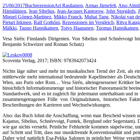
25/06/2017
Buchrezension
Ari Rasilainen
,
Armas Järnefelt
,
Atso Almil
Hämäläinen
,
Jean Sibelius
,
Jean-Jacques Kantorow
,
John Storgårds
,
Miguel Gómez-Martinez
,
Mikko Franck
,
Muhai Tang
,
Nikolai van de
Pietari Inkinen
,
Ralf Gothóni
,
Rezensionen im Vergleich
,
Ritva Kataj
Mälkki
,
Tauno Hannikainen
,
Toivo Haapanen
,
Tuomas Hannikainen
Vesa Sirén: Finnlands Dirigenten. Von Sibelius und Schnéevoigt bis
Benjamin Schweizer und Roman Schatz)
Scoventa Verlag, 2017; ISBN: 9783942073424
Nichts läge näher und mehr im musikalischen Trend der Zeit, als e
mittlerweile mehr international bedeutende Kapellmeister als Deutsc
Wien, aus Paris oder Rom… Vesa Sirén, alteingesessener Kritiker be
hinsichtlich Informationsmenge und historischer Panoramasicht beein
Standardwerk, und es ist zugleich für jedermann unterhaltsam und in v
zusammengetragenen Fülle von Originalzitaten, historischen Fakt
Beschreibungen der Karrieren und Wechselwirkungen.
Also: das Buch lohnt die Anschaffung, wenn man Bescheid wissen und
Kajanus, Sibelius, Schnéevoigt, Funtek, Berglund oder Segerstam). D
wie gar nichts versteht. Peinliche Fehlurteile kommen stapelweise
auf Schritt und Tritt, dass nur musikfremde Konventionalität und p
Daher wird natürlich Esa-Pekka Salonen in peinlicher Weise vergö