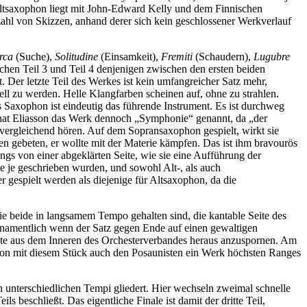
ltsaxophon liegt mit John-Edward Kelly und dem Finnischen
ahl von Skizzen, anhand derer sich kein geschlossener Werkverlauf
rca
(Suche),
Solitudine
(Einsamkeit),
Fremiti
(Schaudern),
Lugubre
chen Teil 3 und Teil 4 denjenigen zwischen den ersten beiden
. Der letzte Teil des Werkes ist kein umfangreicher Satz mehr,
ll zu werden. Helle Klangfarben scheinen auf, ohne zu strahlen.
s Saxophon ist eindeutig das führende Instrument. Es ist durchweg
n hat Eliasson das Werk dennoch „Symphonie“ genannt, da „der
vergleichend hören. Auf dem Sopransaxophon gespielt, wirkt sie
en gebeten, er wollte mit der Materie kämpfen. Das ist ihm bravourös
ings von einer abgeklärten Seite, wie sie eine Aufführung der
 je geschrieben wurden, und sowohl Alt-, als auch
gespielt werden als diejenige für Altsaxophon, da die
ie beide in langsamem Tempo gehalten sind, die kantable Seite des
e, namentlich wenn der Satz gegen Ende auf einen gewaltigen
mente aus dem Inneren des Orchesterverbandes heraus anzuspornen. Am
sson mit diesem Stück auch den Posaunisten ein Werk höchsten Ranges
 unterschiedlichen Tempi gliedert. Hier wechseln zweimal schnelle
 beschließt. Das eigentliche Finale ist damit der dritte Teil,