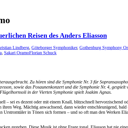
amo
erlichen Reisen des Anders Eliasson
ristian Lindberg
,
Göteborger Symphoniker
,
Gothenburg Symphony Orc
a
,
Sakari Oramo
Florian Schuck
herausgebracht. Zu hören sind die Symphonie Nr. 3 für Sopransaxopho
vsson, sowie das Posaunenkonzert und die Symphonie Nr. 4, gespielt
 Flügelhornsoli in der Vierten Symphonie spielt Joakim Agnas.
ll – sei es dezent oder mit einem Knall, blitzschnell hervorzischend od
ch ihren Weg. Mächtig anwachsend, dann wieder entschleunigend, bald d
 man Urstromtäler in Tönen sich formen – und so oft man den Werken E
acken gegeben. Diese Musik ist ohne Frage tonal. Eliasson hat nie eine