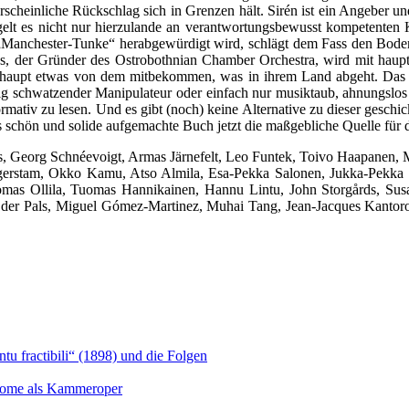
cheinliche Rückschlag sich in Grenzen hält. Sirén ist ein Angeber und 
elt es nicht nur hierzulande an verantwortungsbewusst kompetenten 
anchester-Tunke“ herabgewürdigt wird, schlägt dem Fass den Boden a
as, der Gründer des Ostrobothnian Chamber Orchestra, wird mit haupts
haupt etwas von dem mitbekommen, was in ihrem Land abgeht. Das ge
rtig schwatzender Manipulateur oder einfach nur musiktaub, ahnungslos 
rmativ zu lesen. Und es gibt (noch) keine Alternative zu dieser geschick
ieses schön und solide aufgemachte Buch jetzt die maßgebliche Quelle für
s, Georg Schnéevoigt, Armas Järnefelt, Leo Funtek, Toivo Haapanen, M
Segerstam, Okko Kamu, Atso Almila, Esa-Pekka Salonen, Jukka-Pekk
Tuomas Ollila, Tuomas Hannikainen, Hannu Lintu, John Storgårds, Su
an der Pals, Miguel Gómez-Martinez, Muhai Tang, Jean-Jacques Kantoro
u fractibili“ (1898) und die Folgen
Salome als Kammeroper