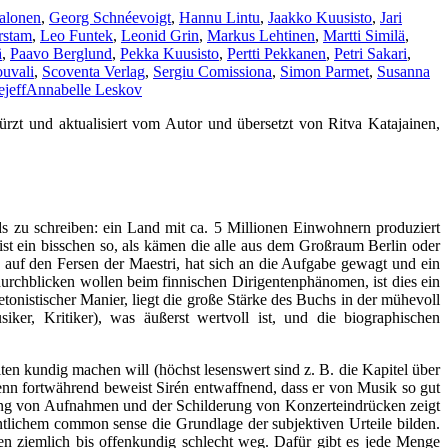
alonen
,
Georg Schnéevoigt
,
Hannu Lintu
,
Jaakko Kuusisto
,
Jari
rstam
,
Leo Funtek
,
Leonid Grin
,
Markus Lehtinen
,
Martti Similä
,
ä
,
Paavo Berglund
,
Pekka Kuusisto
,
Pertti Pekkanen
,
Petri Sakari
,
ouvali
,
Scoventa Verlag
,
Sergiu Comissiona
,
Simon Parmet
,
Susanna
ejeff
Annabelle Leskov
ürzt und aktualisiert vom Autor und übersetzt von Ritva Katajainen,
s zu schreiben: ein Land mit ca. 5 Millionen Einwohnern produziert
ist ein bisschen so, als kämen die alle aus dem Großraum Berlin oder
 auf den Fersen der Maestri, hat sich an die Aufgabe gewagt und ein
durchblicken wollen beim finnischen Dirigentenphänomen, ist dies ein
etonistischer Manier, liegt die große Stärke des Buchs in der mühevoll
ker, Kritiker), was äußerst wertvoll ist, und die biographischen
n kundig machen will (höchst lesenswert sind z. B. die Kapitel über
Denn fortwährend beweist Sirén entwaffnend, dass er von Musik so gut
hung von Aufnahmen und der Schilderung von Konzerteindrücken zeigt
ntlichem common sense die Grundlage der subjektiven Urteile bilden.
n ziemlich bis offenkundig schlecht weg. Dafür gibt es jede Menge