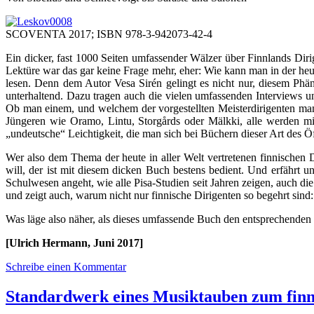
SCOVENTA 2017; ISBN 978-3-942073-42-4
Ein dicker, fast 1000 Seiten umfassender Wälzer über Finnlands Dir
Lektüre war das gar keine Frage mehr, eher: Wie kann man in der he
lesen. Denn dem Autor Vesa Sirén gelingt es nicht nur, diesem Phäno
unterhaltend. Dazu tragen auch die vielen umfassenden Interviews 
Ob man einem, und welchem der vorgestellten Meisterdirigenten man
Jüngeren wie Oramo, Lintu, Storgårds oder Mälkki, alle werden m
„undeutsche“ Leichtigkeit, die man sich bei Büchern dieser Art des Ö
Wer also dem Thema der heute in aller Welt vertretenen finnischen D
will, der ist mit diesem dicken Buch bestens bedient. Und erfährt 
Schulwesen angeht, wie alle Pisa-Studien seit Jahren zeigen, auch d
und zeigt auch, warum nicht nur finnische Dirigenten so begehrt sin
Was läge also näher, als dieses umfassende Buch den entsprechenden 
[Ulrich Hermann, Juni 2017]
Schreibe einen Kommentar
Standardwerk eines Musiktauben zum finn