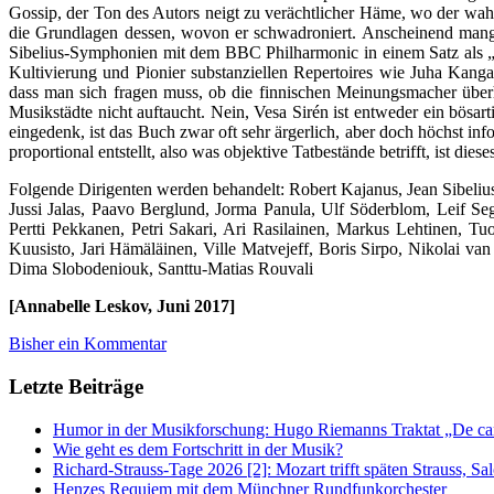
Gossip, der Ton des Autors neigt zu verächtlicher Häme, wo der wahrs
die Grundlagen dessen, wovon er schwadroniert. Anscheinend mang
Sibelius-Symphonien mit dem BBC Philharmonic in einem Satz als „M
Kultivierung und Pionier substanziellen Repertoires wie Juha Kang
dass man sich fragen muss, ob die finnischen Meinungsmacher über
Musikstädte nicht auftaucht. Nein, Vesa Sirén ist entweder ein bösa
eingedenk, ist das Buch zwar oft sehr ärgerlich, aber doch höchst info
proportional entstellt, also was objektive Tatbestände betrifft, ist d
Folgende Dirigenten werden behandelt: Robert Kajanus, Jean Sibeliu
Jussi Jalas, Paavo Berglund, Jorma Panula, Ulf Söderblom, Leif 
Pertti Pekkanen, Petri Sakari, Ari Rasilainen, Markus Lehtinen, 
Kuusisto, Jari Hämäläinen, Ville Matvejeff, Boris Sirpo, Nikolai v
Dima Slobodeniouk, Santtu-Matias Rouvali
[Annabelle Leskov, Juni 2017]
Bisher ein Kommentar
Letzte Beiträge
Humor in der Musikforschung: Hugo Riemanns Traktat „De cant
Wie geht es dem Fortschritt in der Musik?
Richard-Strauss-Tage 2026 [2]: Mozart trifft späten Strauss, 
Henzes Requiem mit dem Münchner Rundfunkorchester