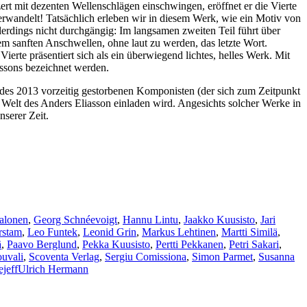
rt mit dezenten Wellenschlägen einschwingen, eröffnet er die Vierte
erwandelt! Tatsächlich erleben wir in diesem Werk, wie ein Motiv von
lerdings nicht durchgängig: Im langsamen zweiten Teil führt über
m sanften Anschwellen, ohne laut zu werden, das letzte Wort.
rte präsentiert sich als ein überwiegend lichtes, helles Werk. Mit
assons bezeichnet werden.
 des 2013 vorzeitig gestorbenen Komponisten (der sich zum Zeitpunkt
 Welt des Anders Eliasson einladen wird. Angesichts solcher Werke in
nserer Zeit.
alonen
,
Georg Schnéevoigt
,
Hannu Lintu
,
Jaakko Kuusisto
,
Jari
rstam
,
Leo Funtek
,
Leonid Grin
,
Markus Lehtinen
,
Martti Similä
,
ä
,
Paavo Berglund
,
Pekka Kuusisto
,
Pertti Pekkanen
,
Petri Sakari
,
ouvali
,
Scoventa Verlag
,
Sergiu Comissiona
,
Simon Parmet
,
Susanna
ejeff
Ulrich Hermann