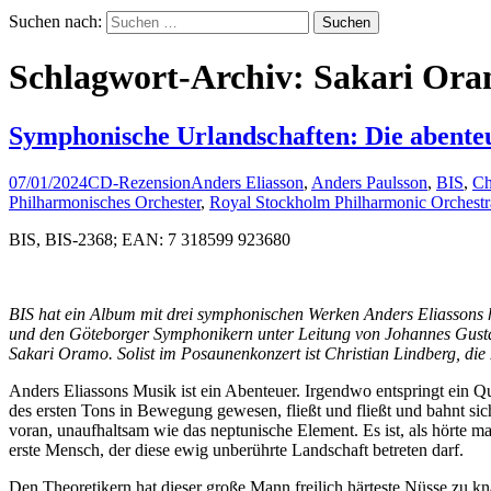
Suchen nach:
Schlagwort-Archiv: Sakari Or
Symphonische Urlandschaften: Die abenteu
07/01/2024
CD-Rezension
Anders Eliasson
,
Anders Paulsson
,
BIS
,
Ch
Philharmonisches Orchester
,
Royal Stockholm Philharmonic Orchestr
BIS, BIS-2368; EAN: 7 318599 923680
BIS hat ein Album mit drei symphonischen Werken Anders Eliassons 
und den Göteborger Symphonikern unter Leitung von Johannes Gusta
Sakari Oramo. Solist im Posaunenkonzert ist Christian Lindberg, die
Anders Eliassons Musik ist ein Abenteuer. Irgendwo entspringt ein Que
des ersten Tons in Bewegung gewesen, fließt und fließt und bahnt si
voran, unaufhaltsam wie das neptunische Element. Es ist, als hörte
erste Mensch, der diese ewig unberührte Landschaft betreten darf.
Den Theoretikern hat dieser große Mann freilich härteste Nüsse zu kn