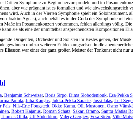
 der Dritten Symphonie zu Beginn hervorsprudeln und im Posaunenkonze
önen, aber wie prägnant ist es formuliert und wie abwechslungsreich v
ens wird. Auch in der Vierten Symphonie spielt ein Soloinstrument, al
 von Joakim Agnas), auch behält es in der Coda der Symphonie mit eine
m Maße im Posaunenkonzert vorkommen, fehlen allerdings völlig. Die Vie
 kann sie als eine der unmittelbar ansprechendsten Kompositionen Eli
ende Dirigenten, Orchester und Solisten ihr Bestes geben, der Musik
nde gewinnen und zu weiteren Entdeckungsreisen in die abenteuerliche
s Eliasson war einer der ganz großen Meister der Tonkunst nicht nur u
h]
a
,
Benjamin Schweizer
,
Boris Sirpo
,
Dima Slobodeniouk
,
Esa-Pekka S
Jorma Panula
,
Juha Kangas
,
Jukka-Pekka Saraste
,
Jussi Jalas
,
Leif Sege
r Pals
,
Nils-Eric Fougstedt
,
Okko Kamu
,
Olli Mustonen
,
Osmo Vänsk
ainen
,
Robert Kajanus
,
Roman Schatz
,
Sakari Oramo
,
Santtu-Matias R
,
Tuomas Ollila
,
Ulf Söderblom
,
Valery Gergiev
,
Vesa Sirén
,
Ville Matv