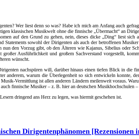
igenten? Wer liest denn so was? Habe ich mich am Anfang auch gefrag
utigen klassischen Musikwelt ohne die finnische „Übermacht“ an Dirige
men auf den Grund zu gehen, nein, dieses dicke „Ding“ liest sich aus
und Statements sowohl der Dirigenten als auch der betroffenen Musike
 nun den Vorzug gibt, ob den Älteren wie Kajanus, Sibelius oder Sc
it großer Ausführlichkeit und großem Sachverstand vorgestellt, kom
fteren wünscht.
irigenten nachspüren will, darüber hinaus einen tiefen Blick in die fi
unter anderem, warum die Überlegenheit so sich entwickeln konnte, de
ie Musik-Vermittlung ist allen anderen Ländern meilenweit voraus. Wa
d: auch finnische Musiker – z. B. hier an deutschen Musikhochschulen 
Lesern dringend ans Herz zu legen, was hiermit geschehen ist.
ischen Dirigentenphänomen [Rezensionen i