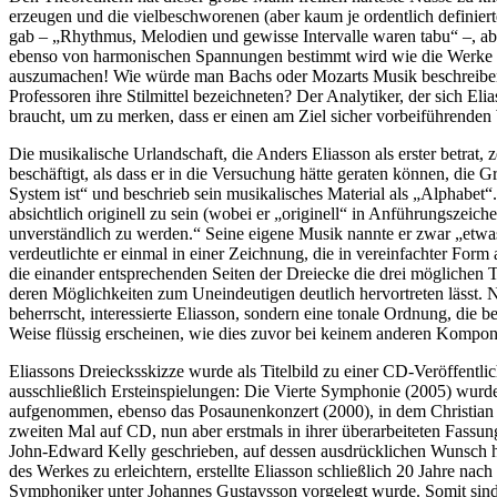
erzeugen und die vielbeschworenen (aber kaum je ordentlich definiert
gab – „Rhythmus, Melodien und gewisse Intervalle waren tabu“ –, abe
ebenso von harmonischen Spannungen bestimmt wird wie die Werke de
auszumachen! Wie würde man Bachs oder Mozarts Musik beschreiben,
Professoren ihre Stilmittel bezeichneten? Der Analytiker, der sich El
braucht, um zu merken, dass er einen am Ziel sicher vorbeiführenden
Die musikalische Urlandschaft, die Anders Eliasson als erster betrat, 
beschäftigt, als dass er in die Versuchung hätte geraten können, die 
System ist“ und beschrieb sein musikalisches Material als „Alphabet
absichtlich originell zu sein (wobei er „originell“ in Anführungszei
unverständlich zu werden.“ Seine eigene Musik nannte er zwar „etwas
verdeutlichte er einmal in einer Zeichnung, die in vereinfachter Form
die einander entsprechenden Seiten der Dreiecke die drei möglichen 
deren Möglichkeiten zum Uneindeutigen deutlich hervortreten lässt. 
beherrscht, interessierte Eliasson, sondern eine tonale Ordnung, die
Weise flüssig erscheinen, wie dies zuvor bei keinem anderen Kompo
Eliassons Dreiecksskizze wurde als Titelbild zu einer CD-Veröffentli
ausschließlich Ersteinspielungen: Die Vierte Symphonie (2005) wur
aufgenommen, ebenso das Posaunenkonzert (2000), in dem Christian Lin
zweiten Mal auf CD, nun aber erstmals in ihrer überarbeiteten Fassu
John-Edward Kelly geschrieben, auf dessen ausdrücklichen Wunsch h
des Werkes zu erleichtern, erstellte Eliasson schließlich 20 Jahre n
Symphoniker unter Johannes Gustavsson vorgelegt wurde. Somit sind