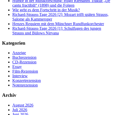
Humor in der Musikforschung: Hugo Riemanns Traktat „De
cantu fractibili“ (1898) und die Folgen
Wie geht es dem Fortschritt in der Musik?
Richard-Strauss-Tage 2026 [2]: Mozart trifft späten Strauss,
Salome als Kammeroper
Henzes Requiem mit dem Münchner Rundfunkorchester
Richard-Strauss-Tage 2026 [1]: Schulfugen des jungen
Strauss und Bülows Nirvana
Kategorien
Anzeige
Buchrezension
CD-Rezension
Essay
Film-Rezension
Interview
Konzertrezension
Notenrezension
Archiv
August 2026
Juli 2026
Juni 2026