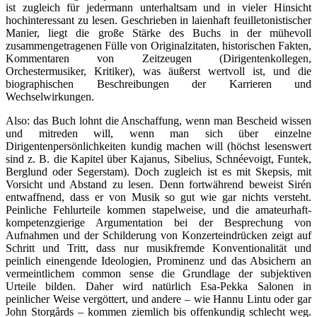
ist zugleich für jedermann unterhaltsam und in vieler Hinsicht
hochinteressant zu lesen. Geschrieben in laienhaft feuilletonistischer
Manier, liegt die große Stärke des Buchs in der mühevoll
zusammengetragenen Fülle von Originalzitaten, historischen Fakten,
Kommentaren von Zeitzeugen (Dirigentenkollegen,
Orchestermusiker, Kritiker), was äußerst wertvoll ist, und die
biographischen Beschreibungen der Karrieren und
Wechselwirkungen.
Also: das Buch lohnt die Anschaffung, wenn man Bescheid wissen
und mitreden will, wenn man sich über einzelne
Dirigentenpersönlichkeiten kundig machen will (höchst lesenswert
sind z. B. die Kapitel über Kajanus, Sibelius, Schnéevoigt, Funtek,
Berglund oder Segerstam). Doch zugleich ist es mit Skepsis, mit
Vorsicht und Abstand zu lesen. Denn fortwährend beweist Sirén
entwaffnend, dass er von Musik so gut wie gar nichts versteht.
Peinliche Fehlurteile kommen stapelweise, und die amateurhaft-
kompetenzgierige Argumentation bei der Besprechung von
Aufnahmen und der Schilderung von Konzerteindrücken zeigt auf
Schritt und Tritt, dass nur musikfremde Konventionalität und
peinlich einengende Ideologien, Prominenz und das Absichern an
vermeintlichem common sense die Grundlage der subjektiven
Urteile bilden. Daher wird natürlich Esa-Pekka Salonen in
peinlicher Weise vergöttert, und andere – wie Hannu Lintu oder gar
John Storgårds – kommen ziemlich bis offenkundig schlecht weg.