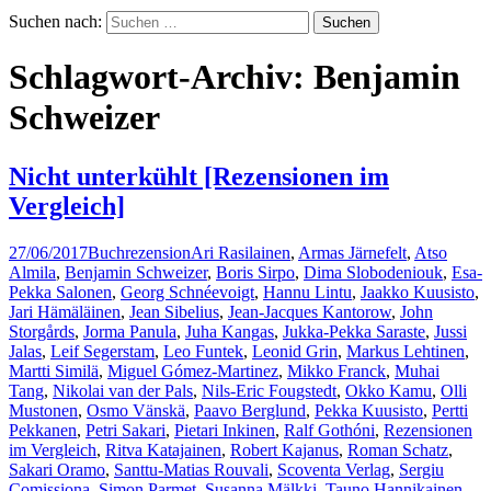
Suchen nach:
Schlagwort-Archiv: Benjamin
Schweizer
Nicht unterkühlt [Rezensionen im
Vergleich]
27/06/2017
Buchrezension
Ari Rasilainen
,
Armas Järnefelt
,
Atso
Almila
,
Benjamin Schweizer
,
Boris Sirpo
,
Dima Slobodeniouk
,
Esa-
Pekka Salonen
,
Georg Schnéevoigt
,
Hannu Lintu
,
Jaakko Kuusisto
,
Jari Hämäläinen
,
Jean Sibelius
,
Jean-Jacques Kantorow
,
John
Storgårds
,
Jorma Panula
,
Juha Kangas
,
Jukka-Pekka Saraste
,
Jussi
Jalas
,
Leif Segerstam
,
Leo Funtek
,
Leonid Grin
,
Markus Lehtinen
,
Martti Similä
,
Miguel Gómez-Martinez
,
Mikko Franck
,
Muhai
Tang
,
Nikolai van der Pals
,
Nils-Eric Fougstedt
,
Okko Kamu
,
Olli
Mustonen
,
Osmo Vänskä
,
Paavo Berglund
,
Pekka Kuusisto
,
Pertti
Pekkanen
,
Petri Sakari
,
Pietari Inkinen
,
Ralf Gothóni
,
Rezensionen
im Vergleich
,
Ritva Katajainen
,
Robert Kajanus
,
Roman Schatz
,
Sakari Oramo
,
Santtu-Matias Rouvali
,
Scoventa Verlag
,
Sergiu
Comissiona
,
Simon Parmet
,
Susanna Mälkki
,
Tauno Hannikainen
,