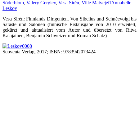
Söderblom
,
Valery Gergiev
,
Vesa Sirén
,
Ville Matvejeff
Annabelle
Leskov
Vesa Sirén: Finnlands Dirigenten. Von Sibelius und Schnéevoigt bis
Saraste und Salonen (finnische Erstausgabe von 2010 erweitert,
gekürzt und aktualisiert vom Autor und übersetzt von Ritva
Katajainen, Benjamin Schweizer und Roman Schatz)
Scoventa Verlag, 2017; ISBN: 9783942073424