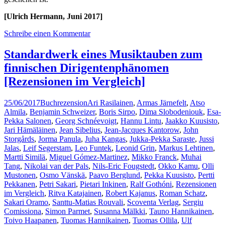
[Ulrich Hermann, Juni 2017]
Schreibe einen Kommentar
Standardwerk eines Musiktauben zum
finnischen Dirigentenphänomen
[Rezensionen im Vergleich]
25/06/2017
Buchrezension
Ari Rasilainen
,
Armas Järnefelt
,
Atso
Almila
,
Benjamin Schweizer
,
Boris Sirpo
,
Dima Slobodeniouk
,
Esa-
Pekka Salonen
,
Georg Schnéevoigt
,
Hannu Lintu
,
Jaakko Kuusisto
,
Jari Hämäläinen
,
Jean Sibelius
,
Jean-Jacques Kantorow
,
John
Storgårds
,
Jorma Panula
,
Juha Kangas
,
Jukka-Pekka Saraste
,
Jussi
Jalas
,
Leif Segerstam
,
Leo Funtek
,
Leonid Grin
,
Markus Lehtinen
,
Martti Similä
,
Miguel Gómez-Martinez
,
Mikko Franck
,
Muhai
Tang
,
Nikolai van der Pals
,
Nils-Eric Fougstedt
,
Okko Kamu
,
Olli
Mustonen
,
Osmo Vänskä
,
Paavo Berglund
,
Pekka Kuusisto
,
Pertti
Pekkanen
,
Petri Sakari
,
Pietari Inkinen
,
Ralf Gothóni
,
Rezensionen
im Vergleich
,
Ritva Katajainen
,
Robert Kajanus
,
Roman Schatz
,
Sakari Oramo
,
Santtu-Matias Rouvali
,
Scoventa Verlag
,
Sergiu
Comissiona
,
Simon Parmet
,
Susanna Mälkki
,
Tauno Hannikainen
,
Toivo Haapanen
,
Tuomas Hannikainen
,
Tuomas Ollila
,
Ulf