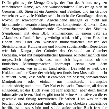
Dafür gibt es jede Menge Gossip, der Ton des Autors neigt zu
verächtlicher Häme, wo der wahrscheinliche Rückschlag sich in
Grenzen hält. Sirén ist ein Angeber und Feigling, und im Grunde
versteht er wie viele Kritiker schlicht nicht die Grundlagen dessen,
wovon er schwadroniert. Anscheinend mangelt es nicht nur
hierzulande an verantwortungsbewusst kompetenten Kritikern! Dass
John Storgårds’ bahnbrechende Gesamtaufnahme der Sibelius-
Symphonien mit dem BBC Philharmonic in einem Satz als
„Manchester-Tunke“ herabgewürdigt wird, schlägt dem Fass den
Boden aus. Und ein weltweit unübertroffener Meister der
Streichorchester-Kultivierung und Pionier substanziellen Repertoires
wie Juha Kangas, der Gründer des Ostrobothnian Chamber
Orchestra, wird mit hauptstädtischer Ignoranz so nebensächlich und
unspezifisch abgehandelt, dass man sich fragen muss, ob die
finnischen Meinungsmacher überhaupt etwas von dem
mitbekommen, was in ihrem Land abgeht. Das geht so weit, dass
Kokkola auf der Karte der wichtigsten finnischen Musikstädte nicht
auftaucht. Nein, Vesa Sirén ist entweder ein bösartig schwatzender
Manipulateur oder einfach nur musiktaub, ahnungslos
autoritätshörig und dumm. Der Kaiser ist nackt. Trotzdem, all dessen
eingedenk, ist das Buch zwar oft sehr ärgerlich, aber doch höchst
informativ zu lesen. Und es gibt (noch) keine Alternative zu dieser
geschickt und flüssig formulierten Fleißarbeit. Und was er nicht
beurteilt oder proportional entstellt, also was objektive Tatbestände
betrifft, ist dieses schön und solide aufgemachte Buch jetzt die