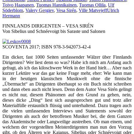
Toivo Haapanen
,
Tuomas Hannikainen
,
Tuomas Ollila
,
Ulf
Söderblom
,
Valery Gergiev
,
Vesa Sirén
,
Ville Matvejeff
Ulrich
Hermann
FINNLANDS DIRIGENTEN – VESA SIRÉN
Von Sibelius und Schnéevoigt bis Saraste und Salonen
SCOVENTA 2017; ISBN 978-3-942073-42-4
Ein dicker, fast 1000 Seiten umfassender Wälzer über Finnlands
Dirigenten? Wer liest denn so was? Habe ich mich am Anfang auch
gefragt, als ich das kiloschwere Werk in der Hand hielt… Aber nach
kurzer Lektüre war das gar keine Frage mehr, eher: Wie kann man
in der heutigen klassischen Musikwelt ohne die finnische
„Übermacht“ an Dirigenten überhaupt so ein Buch nicht schreiben
und dann eben auch nicht lesen. Denn dem Autor Vesa Sirén gelingt
es nicht nur, diesem Phänomen auf den Grund zu gehen, nein,
dieses dicke „Ding“ liest sich ausgesprochen gut und trotz aller
Materialfülle erstaunlich flüssig und unterhaltend. Dazu tragen auch
die vielen umfassenden Interviews und Statements sowohl der
Dirigenten als auch der betroffenen Musiker bei, die dem Ganzen
das Akademische oder Langweilige austreiben. Ob man einem, und
welchem der vorgestellten Meisterdirigenten man nun den Vorzug
gibt, ob den Älteren wie Kajanus, Sibelius oder Schnéevoigt oder