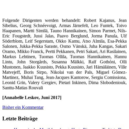
Folgende Dirigenten werden behandelt: Robert Kajanus, Jean
Sibelius, Georg Schnéevoigt, Armas Järnefelt, Leo Funtek, Toivo
Haapanen, Martti Similä, Tauno Hannikainen, Simon Parmet, Nils-
Eric Fougstedt, Jussi Jalas, Paavo Berglund, Jorma Panula, Ulf
Söderblom, Leif Segerstam, Okko Kamu, Atso Almila, Esa-Pekka
Salonen, Jukka-Pekka Saraste, Osmo Vänskä, Juha Kangas, Sakari
Oramo, Mikko Franck, Pertti Pekkanen, Petri Sakari, Ari Rasilainen,
Markus Lehtinen, Tuomas Ollila, Tuomas Hannikainen, Hannu
Lintu, John Storgårds, Susanna Mälkki, Ralf Gothóni, Olli
Mustonen, Jaakko Kuusisto, Pekka Kuusisto, Jari Hämäläinen, Ville
Matvejeff, Boris Sirpo, Nikolai van der Pals, Miguel Gómez-
Martinez, Muhai Tang, Jean-Jacques Kantorow, Sergiu Comissiona,
Leonid Grin, Valery Gergiev, Pietari Inkinen, Dima Slobodeniouk,
Santtu-Matias Rouvali
[Annabelle Leskov, Juni 2017]
Bisher ein Kommentar
Letzte Beiträge