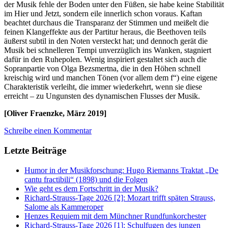
der Musik fehle der Boden unter den Füßen, sie habe keine Stabilität
im Hier und Jetzt, sondern eile innerlich schon voraus. Kaftan
beachtet durchaus die Transparanz der Stimmen und meißelt die
feinen Klangeffekte aus der Partitur heraus, die Beethoven teils
äußerst subtil in den Noten versteckt hat; und dennoch gerät die
Musik bei schnelleren Tempi unverzüglich ins Wanken, stagniert
dafür in den Ruhepolen. Wenig inspiriert gestaltet sich auch die
Sopranpartie von Olga Bezsmertna, die in den Höhen schnell
kreischig wird und manchen Tönen (vor allem dem f“) eine eigene
Charakteristik verleiht, die immer wiederkehrt, wenn sie diese
erreicht – zu Ungunsten des dynamischen Flusses der Musik.
[Oliver Fraenzke, März 2019]
Schreibe einen Kommentar
Letzte Beiträge
Humor in der Musikforschung: Hugo Riemanns Traktat „De
cantu fractibili“ (1898) und die Folgen
Wie geht es dem Fortschritt in der Musik?
Richard-Strauss-Tage 2026 [2]: Mozart trifft späten Strauss,
Salome als Kammeroper
Henzes Requiem mit dem Münchner Rundfunkorchester
Richard-Strauss-Tage 2026 [1]: Schulfugen des jungen