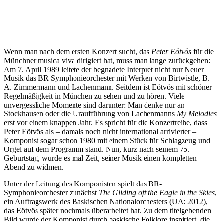
Wenn man nach dem ersten Konzert sucht, das
Peter Eötvös
für die
Münchner musica viva dirigiert hat, muss man lange zurückgehen:
Am 7. April 1989 leitete der begnadete Interpret nicht nur Neuer
Musik das BR Symphonieorchester mit Werken von Birtwistle, B.
A. Zimmermann und Lachenmann. Seitdem ist Eötvös mit schöner
Regelmäßigkeit in München zu sehen und zu hören. Viele
unvergessliche Momente sind darunter: Man denke nur an
Stockhausen oder die Uraufführung von Lachenmanns
My Melodies
erst vor einem knappen Jahr. Es spricht für die Konzertreihe, dass
Peter Eötvös als – damals noch nicht international arrivierter –
Komponist sogar schon 1980 mit einem Stück für Schlagzeug und
Orgel auf dem Programm stand. Nun, kurz nach seinem 75.
Geburtstag, wurde es mal Zeit, seiner Musik einen kompletten
Abend zu widmen.
Unter der Leitung des Komponisten spielt das BR-
Symphonieorchester zunächst
The Gliding oft the Eagle in the Skies
,
ein Auftragswerk des Baskischen Nationalorchesters (UA: 2012),
das Eötvös später nochmals überarbeitet hat. Zu dem titelgebenden
Bild wurde der Komponist durch baskische Folklore inspiriert, die