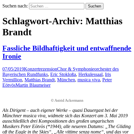
Suchen nach:
Schlagwort-Archiv: Matthias
Brandt
Fassliche Bildhaftigkeit und entwaffnende
Ironie
07/05/2019
Konzertrezension
Chor & Symphonieorchester des
Bayerischen Rundfunks
,
Eric Stokloßa
,
Herkulessaal
,
Iris
Vermillion
,
Matthias Brandt
,
München
,
musica viva
,
Peter
Eötvös
Martin Blaumeiser
© Astrid Ackermann
Als Dirigent – auch eigener Werke – quasi Dauergast bei der
Münchner musica viva, widmete sich das Konzert am 3. Mai 2019
ausschließlich drei Kompositionen des großen ungarischen
Musikers Peter Eötvös (*1944), alle neueren Datums: „The Gliding
oft the Eagle in the Skies“, „Alle vittime senza nome“, und das vor