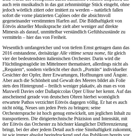
auch rein musikalisch in das gut zehnminütige Stück eingeht, ohne
jedoch wörtlich zitiert oder imitiert zu werden – natürlich fallen
sofort die vorne platzierten Cajónes oder die absichtsvoll
gegeneinander verstimmten Harfen auf. Die Bildhaftigkeit von
Eötvös aktueller Musiksprache zielt aber weniger auf direkte
Mimesis als darauf, unmittelbar verständlich Gefühlszustände zu
vermitteln – hier das von Freiheit.
Wesentlich umfangreicher und von tiefem Ernst getragen dann das
2016 entstandene, dreisätzige
Alle vittime senza nome
, für gleich
vier der bedeutendsten italienischen Orchester. Darin wird die
Flüchtlingstragödie im Mittelmeer thematisiert, allerdings nicht als
„Requiem“, sondern vielleicht eher durch „Porträts“ individueller
Gesichter der Opfer, ihrer Erwartungen, Hoffnungen und Ängste.
Aber auch die Schönheit und Gewalt des Meeres bildet als Folie
stets den Hintergrund – freilich weniger plakativ, als man es von
Maxwell Davies oder Dallapiccolas Oper
Ulisse
her kennt. Auf das
anscheinend gerade von deutschen Ohren hierbei womöglich
erwartete Pathos verzichtet Eötvös dagegen völlig. Er hat es auch
nicht nötig, Neues um jeden Preis zu bringen; seine
Orchestersprache ist hoch genug entwickelt, um jeglichen Inhalt zu
transportieren. Die dirigiertechnische Präzision und Intensität, mit
der Eötvös das Orchester zu höchster klanglicher Differenzierung
bringt, bei der aber jedem Detail auch eine Sinnhaftigkeit zukommt,
ist wie immer absolut beeindruckend und das Publikum bereits vor