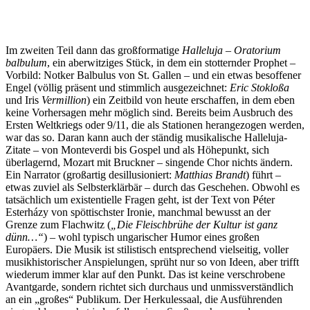
Im zweiten Teil dann das großformatige
Halleluja – Oratorium
balbulum
, ein aberwitziges Stück, in dem ein stotternder Prophet –
Vorbild: Notker Balbulus von St. Gallen – und ein etwas besoffener
Engel (völlig präsent und stimmlich ausgezeichnet:
Eric Stokloßa
und Iris
Vermillion
) ein Zeitbild von heute erschaffen, in dem eben
keine Vorhersagen mehr möglich sind. Bereits beim Ausbruch des
Ersten Weltkriegs oder 9/11, die als Stationen herangezogen werden,
war das so. Daran kann auch der ständig musikalische Halleluja-
Zitate – von Monteverdi bis Gospel und als Höhepunkt, sich
überlagernd, Mozart mit Bruckner – singende Chor nichts ändern.
Ein Narrator (großartig desillusioniert:
Matthias Brandt
) führt –
etwas zuviel als Selbsterklärbär – durch das Geschehen. Obwohl es
tatsächlich um existentielle Fragen geht, ist der Text von Péter
Esterházy von spöttischster Ironie, manchmal bewusst an der
Grenze zum Flachwitz (
„Die Fleischbrühe der Kultur ist ganz
dünn…“
) – wohl typisch ungarischer Humor eines großen
Europäers. Die Musik ist stilistisch entsprechend vielseitig, voller
musikhistorischer Anspielungen, sprüht nur so von Ideen, aber trifft
wiederum immer klar auf den Punkt. Das ist keine verschrobene
Avantgarde, sondern richtet sich durchaus und unmissverständlich
an ein „großes“ Publikum. Der Herkulessaal, die Ausführenden