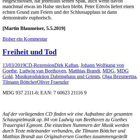
eingeschlossen, hat jedenfalls seinen Spaß, auch wenn davon
manchmal etwas im Halse stecken bleibt. Peter Eötvös liefert einen
echten Grund zum Feiern und der Schlussapplaus ist dann
demonstrativ euphorisch.
[Martin Blaumeiser, 5.5.2019]
Bisher ein Kommentar
Freiheit und Tod
13/03/2019
CD-Rezension
Dirk Kaftan
,
Johann Wolfgang von
Goethe
,
Ludwig van Beethoven
,
Matthias Brandt
,
MDG
,
MDG
Gold
,
Musikproduktion Dabringhaus und Grimm
,
Olga Bezsmertna
,
Tilmann Böttcher
Oliver Fraenzke
MDG 937 2111-6; EAN: 7 60623 21116 9
Auf der vorliegenden CD finden wir eine Aufnahme der gesamten
Schauspielmusik op. 84 von Ludwig van Beethoven zu Goethes
Trauerspiel Egmont. Die einzelnen Nummern der Musik werden
durch Texte miteinander verbunden, die Tilmann Böttcher und
Matthias Brandt aus Originalversen Goethes zusammengestellt