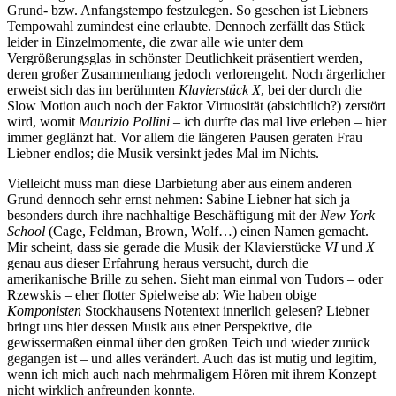
Grund- bzw. Anfangstempo festzulegen. So gesehen ist Liebners
Tempowahl zumindest eine erlaubte. Dennoch zerfällt das Stück
leider in Einzelmomente, die zwar alle wie unter dem
Vergrößerungsglas in schönster Deutlichkeit präsentiert werden,
deren großer Zusammenhang jedoch verlorengeht. Noch ärgerlicher
erweist sich das im berühmten
Klavierstück X
, bei der durch die
Slow Motion auch noch der Faktor Virtuosität (absichtlich?) zerstört
wird, womit
Maurizio Pollini
– ich durfte das mal live erleben – hier
immer geglänzt hat. Vor allem die längeren Pausen geraten Frau
Liebner endlos; die Musik versinkt jedes Mal im Nichts.
Vielleicht muss man diese Darbietung aber aus einem anderen
Grund dennoch sehr ernst nehmen: Sabine Liebner hat sich ja
besonders durch ihre nachhaltige Beschäftigung mit der
New York
School
(Cage, Feldman, Brown, Wolf…) einen Namen gemacht.
Mir scheint, dass sie gerade die Musik der Klavierstücke
VI
und
X
genau aus dieser Erfahrung heraus versucht, durch die
amerikanische Brille zu sehen. Sieht man einmal von Tudors – oder
Rzewskis – eher flotter Spielweise ab: Wie haben obige
Komponisten
Stockhausens Notentext innerlich gelesen? Liebner
bringt uns hier dessen Musik aus einer Perspektive, die
gewissermaßen einmal über den großen Teich und wieder zurück
gegangen ist – und alles verändert. Auch das ist mutig und legitim,
wenn ich mich auch nach mehrmaligem Hören mit ihrem Konzept
nicht wirklich anfreunden konnte.