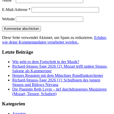
Name
*
E-Mail-Adresse
*
Website
Diese Seite verwendet Akismet, um Spam zu reduzieren.
Erfahre,
wie deine Kommentardaten verarbeitet werden.
.
Letzte Beiträge
Wie geht es dem Fortschritt in der Musik?
Richard-Strauss-Tage 2026 [2]: Mozart trifft späten Strauss,
Salome als Kammeroper
Henzes Requiem mit dem Münchner Rundfunkorchester
Richard-Strauss-Tage 2026 [1]: Schulfugen des jungen
Strauss und Bülows Nirvana
Die Pianistin Beth Levin – tief durchdrungenes Musizieren
(Mozart, Tiessen, Schubert)
Kategorien
Anzeige