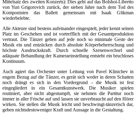
Mittelsatz des zweiten Konzerts): Dies geht auf das Bolshoi-Libretto
von Yuri Grigorovich zurück, der sieben Jahre nach dem Tod des
Komponisten das Ballett gemeinsam mit Isaak Glikman
wiederbelebte.
Alle Akteure sind bestens aufeinander eingespielt, jeder kennt seinen
Platz im Geschehen und ist vortrefflich mit der Gesamtproduktion
vertraut. Die Tänzer gehen auf jede noch so minimale Geste der
Musik ein und entzücken durch absolute Körperbeherrschung und
höchste Ausdruckskraft. Durch schnelle Szenenwechsel und
adäquate Behandlung der Kameraeinstellung entsteht ein bruchloses
Kontinuum.
Auch agiert das Orchester unter Leitung von Pavel Klinichev in
engem Bezug auf die Tänzer, es gerät sich weder in deren Schatten
noch drängt es sich in den Vordergrund – die Musik ist fest
eingegliedert in ein Gesamtkunstwerk. Die Musiker spielen
routiniert, aber nicht abgestumpft, sie nehmen die Partitur noch
immer in aller Frische auf und lassen sie unverbraucht auf den Hörer
wirken. Sie stellen die Musik leicht und beschwingt-tänzerisch dar,
geben nichtsdestoweniger Kraft und Aussage in die Gestaltung.