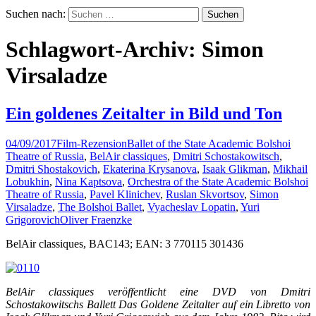
Suchen nach:
Schlagwort-Archiv: Simon
Virsaladze
Ein goldenes Zeitalter in Bild und Ton
04/09/2017
Film-Rezension
Ballet of the State Academic Bolshoi
Theatre of Russia
,
BelAir classiques
,
Dmitri Schostakowitsch
,
Dmitri Shostakovich
,
Ekaterina Krysanova
,
Isaak Glikman
,
Mikhail
Lobukhin
,
Nina Kaptsova
,
Orchestra of the State Academic Bolshoi
Theatre of Russia
,
Pavel Klinichev
,
Ruslan Skvortsov
,
Simon
Virsaladze
,
The Bolshoi Ballet
,
Vyacheslav Lopatin
,
Yuri
Grigorovich
Oliver Fraenzke
BelAir classiques, BAC143; EAN: 3 770115 301436
BelAir classiques veröffentlicht eine DVD von Dmitri
Schostakowitschs Ballett Das Goldene Zeitalter auf ein Libretto von