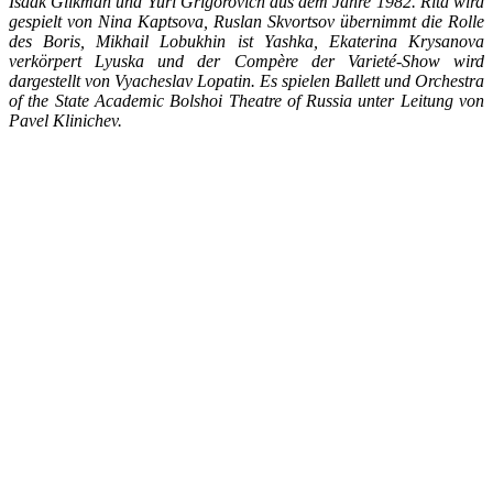
Isaak Glikman und Yuri Grigorovich aus dem Jahre 1982. Rita wird
gespielt von Nina Kaptsova, Ruslan Skvortsov übernimmt die Rolle
des Boris, Mikhail Lobukhin ist Yashka, Ekaterina Krysanova
verkörpert Lyuska und der Compère der Varieté-Show wird
dargestellt von Vyacheslav Lopatin. Es spielen Ballett und Orchestra
of the State Academic Bolshoi Theatre of Russia unter Leitung von
Pavel Klinichev.