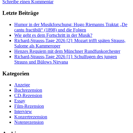
Schreibe einen Kommentar
Letzte Beiträge
Humor in der Musikforschung: Hugo Riemanns Traktat „De
cantu fractibili“ (1898) und die Folgen
Wie geht es dem Fortschritt in der Musik?
Richard-Strauss-Tage 2026 [2]: Mozart trifft späten Strauss,
Salome als Kammeroper
Henzes Requiem mit dem Münchner Rundfunkorchester
Richard-Strauss-Tage 2026 [1]: Schulfugen des jungen
Strauss und Bülows Nirvana
Kategorien
Anzeige
Buchrezension
CD-Rezension
Essay
Film-Rezension
Interview
Konzertrezension
Notenrezension