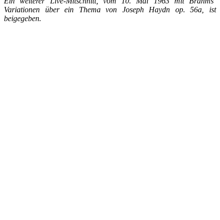
Ein weiterer Live-Mitschnitt, vom 10. Mai 1963 mit Brahms‘
Variationen über ein Thema von Joseph Haydn op. 56a, ist
beigegeben.