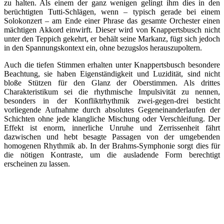
zu halten. Als einem der ganz wenigen gelingt ihm dies in den
berüchtigten Tutti-Schlägen, wenn – typisch gerade bei einem
Solokonzert – am Ende einer Phrase das gesamte Orchester einen
mächtigen Akkord einwirft. Dieser wird von Knappertsbusch nicht
unter den Teppich gekehrt, er behält seine Markanz, fügt sich jedoch
in den Spannungskontext ein, ohne bezugslos herauszupoltern.
Auch die tiefen Stimmen erhalten unter Knappertsbusch besondere
Beachtung, sie haben Eigenständigkeit und Luzidität, sind nicht
bloße Stützen für den Glanz der Oberstimmen. Als drittes
Charakteristikum sei die rhythmische Impulsivität zu nennen,
besonders in der Konfliktrhythmik zwei-gegen-drei besticht
vorliegende Aufnahme durch absolutes Gegeneinanderlaufen der
Schichten ohne jede klangliche Mischung oder Verschleifung. Der
Effekt ist enorm, innerliche Unruhe und Zerrissenheit fährt
dazwischen und hebt besagte Passagen von der umgebenden
homogenen Rhythmik ab. In der Brahms-Symphonie sorgt dies für
die nötigen Kontraste, um die ausladende Form berechtigt
erscheinen zu lassen.