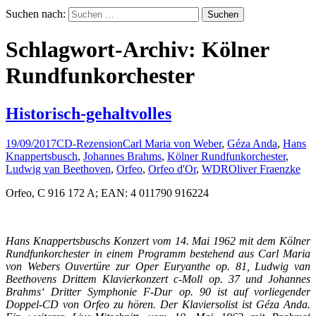
Suchen nach:
Schlagwort-Archiv: Kölner
Rundfunkorchester
Historisch-gehaltvolles
19/09/2017
CD-Rezension
Carl Maria von Weber
,
Géza Anda
,
Hans
Knappertsbusch
,
Johannes Brahms
,
Kölner Rundfunkorchester
,
Ludwig van Beethoven
,
Orfeo
,
Orfeo d'Or
,
WDR
Oliver Fraenzke
Orfeo, C 916 172 A; EAN: 4 011790 916224
Hans Knappertsbuschs Konzert vom 14. Mai 1962 mit dem Kölner
Rundfunkorchester in einem Programm bestehend aus Carl Maria
von Webers Ouvertüre zur Oper Euryanthe op. 81, Ludwig van
Beethovens Drittem Klavierkonzert c-Moll op. 37 und Johannes
Brahms‘ Dritter Symphonie F-Dur op. 90 ist auf vorliegender
Doppel-CD von Orfeo zu hören. Der Klaviersolist ist Géza Anda.