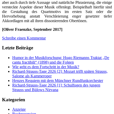
aber auch durch tiefe Aussage und natürliche Phrasierung, die einige
versteckte Aspekte dieser Musik offenlegt. Beispielhaft hierfür sind
die Gestaltung des Quartmotivs im ersten Satz oder die
Hervorhebung anstatt Verschleierung enger gesetzter tiefer
Akkordlagen mit all ihren dissonierenden Obertönen.
[Oliver Fraenzke, September 2017]
Schreibe einen Kommentar
Letzte Beiträge
Humor in der Musikforschung: Hugo Riemanns Traktat „De
cantu fractibili“ (1898) und die Folgen
Wie geht es dem Fortschritt in der Musik?
Richard-Strauss-Tage 2026 [2]: Mozart trifft späten Strauss,
Salome als Kammeroper
Henzes Requiem mit dem Münchner Rundfunkorchester
Richard-Strauss-Tage 2026 [1]: Schulfugen des jungen
Strauss und Bülows Nirvana
Kategorien
Anzeige
Buchrezension