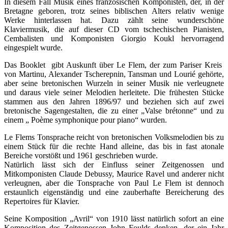
In diesem Fall Musik eines französischen Komponisten, der, in der
Bretagne geboren, trotz seines biblischen Alters relativ wenige
Werke hinterlassen hat. Dazu zählt seine wunderschöne
Klaviermusik, die auf dieser CD vom tschechischen Pianisten,
Cembalisten und Komponisten Giorgio Koukl hervorragend
eingespielt wurde.
Das Booklet gibt Auskunft über Le Flem, der zum Pariser Kreis
von Martinu, Alexander Tscherepnin, Tansman und Lourié gehörte,
aber seine bretonischen Wurzeln in seiner Musik nie verleugnete
und daraus viele seiner Melodien herleitete. Die frühesten Stücke
stammen aus den Jahren 1896/97 und beziehen sich auf zwei
bretonische Sagengestalten, die zu einer „Valse brétonne“ und zu
einem „ Poème symphonique pour piano“ wurden.
Le Flems Tonsprache reicht von bretonischen Volksmelodien bis zu
einem Stück für die rechte Hand alleine, das bis in fast atonale
Bereiche vorstößt und 1961 geschrieben wurde.
Natürlich lässt sich der Einfluss seiner Zeitgenossen und
Mitkomponisten Claude Debussy, Maurice Ravel und anderer nicht
verleugnen, aber die Tonsprache von Paul Le Flem ist dennoch
erstaunlich eigenständig und eine zauberhafte Bereicherung des
Repertoires für Klavier.
Seine Komposition „Avril“ von 1910 lässt natürlich sofort an eine
Komposition des Zeitgenossen John Foulds denken, der ein Jahr