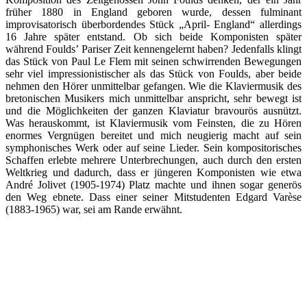
früher 1880 in England geboren wurde, dessen fulminant
improvisatorisch überbordendes Stück „April- England“ allerdings
16 Jahre später entstand. Ob sich beide Komponisten später
während Foulds’ Pariser Zeit kennengelernt haben? Jedenfalls klingt
das Stück von Paul Le Flem mit seinen schwirrenden Bewegungen
sehr viel impressionistischer als das Stück von Foulds, aber beide
nehmen den Hörer unmittelbar gefangen. Wie die Klaviermusik des
bretonischen Musikers mich unmittelbar anspricht, sehr bewegt ist
und die Möglichkeiten der ganzen Klaviatur bravourös ausnützt.
Was herauskommt, ist Klaviermusik vom Feinsten, die zu Hören
enormes Vergnügen bereitet und mich neugierig macht auf sein
symphonisches Werk oder auf seine Lieder. Sein kompositorisches
Schaffen erlebte mehrere Unterbrechungen, auch durch den ersten
Weltkrieg und dadurch, dass er jüngeren Komponisten wie etwa
André Jolivet (1905-1974) Platz machte und ihnen sogar generös
den Weg ebnete. Dass einer seiner Mitstudenten Edgard Varèse
(1883-1965) war, sei am Rande erwähnt.