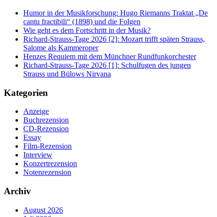
Humor in der Musikforschung: Hugo Riemanns Traktat „De
cantu fractibili“ (1898) und die Folgen
Wie geht es dem Fortschritt in der Musik?
Richard-Strauss-Tage 2026 [2]: Mozart trifft späten Strauss,
Salome als Kammeroper
Henzes Requiem mit dem Münchner Rundfunkorchester
Richard-Strauss-Tage 2026 [1]: Schulfugen des jungen
Strauss und Bülows Nirvana
Kategorien
Anzeige
Buchrezension
CD-Rezension
Essay
Film-Rezension
Interview
Konzertrezension
Notenrezension
Archiv
August 2026