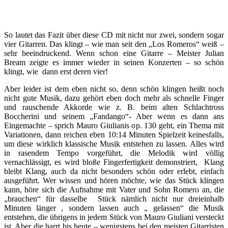
So lautet das Fazit über diese CD mit nicht nur zwei, sondern sogar
vier Gitarren. Das klingt – wie man seit den „Los Romeros“ weiß –
sehr beeindruckend. Wenn schon eine Gitarre – Meister Julian
Bream zeigte es immer wieder in seinen Konzerten – so schön
klingt, wie dann erst deren vier!
Aber leider ist dem eben nicht so, denn schön klingen heißt noch
nicht gute Musik, dazu gehört eben doch mehr als schnelle Finger
und rauschende Akkorde wie z. B. beim alten Schlachtross
Boccherini und seinem „Fandango“- Aber wenn es dann ans
Eingemachte – sprich Mauro Giulianis op. 130 geht, ein Thema mit
Variationen, dann reichen eben 10:14 Minuten Spielzeit keinesfalls,
um diese wirklich klassische Musik entstehen zu lassen. Alles wird
in rasendem Tempo vorgeführt, die Melodik wird völlig
vernachlässigt, es wird bloße Fingerfertigkeit demonstriert, Klang
bleibt Klang, auch da nicht besonders schön oder erlebt, einfach
ausgeführt. Wer wissen und hören möchte, wie das Stück klingen
kann, höre sich die Aufnahme mit Vater und Sohn Romero an, die
„brauchen“ für dasselbe Stück nämlich nicht nur dreieinhalb
Minuten länger , sondern lassen auch „ gelassen“ die Musik
entstehen, die übrigens in jedem Stück von Mauro Giuliani versteckt
ist. Aber die harrt bis heute – wenigstens bei den meisten Gitarristen