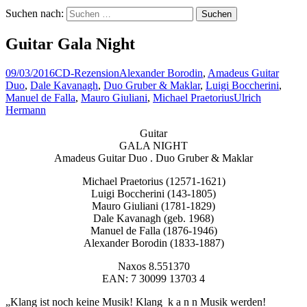
Suchen nach:
Guitar Gala Night
09/03/2016
CD-Rezension
Alexander Borodin
,
Amadeus Guitar
Duo
,
Dale Kavanagh
,
Duo Gruber & Maklar
,
Luigi Boccherini
,
Manuel de Falla
,
Mauro Giuliani
,
Michael Praetorius
Ulrich
Hermann
Guitar
GALA NIGHT
Amadeus Guitar Duo . Duo Gruber & Maklar
Michael Praetorius (12571-1621)
Luigi Boccherini (143-1805)
Mauro Giuliani (1781-1829)
Dale Kavanagh (geb. 1968)
Manuel de Falla (1876-1946)
Alexander Borodin (1833-1887)
Naxos 8.551370
EAN: 7 30099 13703 4
„Klang ist noch keine Musik! Klang k a n n Musik werden!