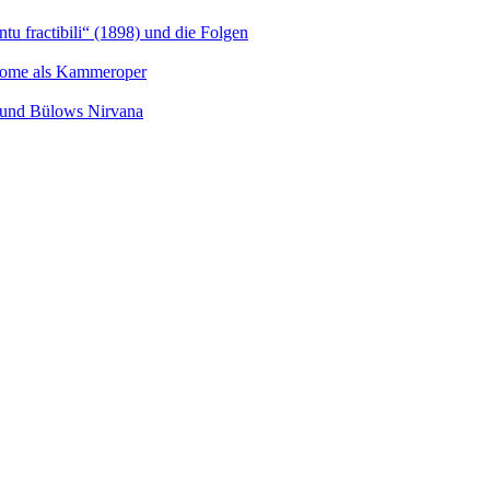
u fractibili“ (1898) und die Folgen
Salome als Kammeroper
s und Bülows Nirvana