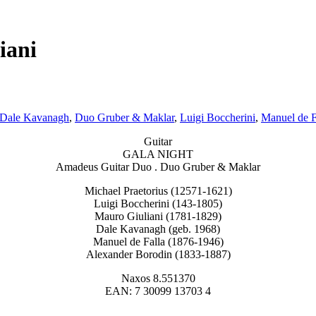
iani
Dale Kavanagh
,
Duo Gruber & Maklar
,
Luigi Boccherini
,
Manuel de F
Guitar
GALA NIGHT
Amadeus Guitar Duo . Duo Gruber & Maklar
Michael Praetorius (12571-1621)
Luigi Boccherini (143-1805)
Mauro Giuliani (1781-1829)
Dale Kavanagh (geb. 1968)
Manuel de Falla (1876-1946)
Alexander Borodin (1833-1887)
Naxos 8.551370
EAN: 7 30099 13703 4