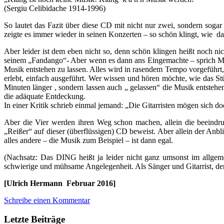
(Sergiu Celibidache 1914-1996)
So lautet das Fazit über diese CD mit nicht nur zwei, sondern soga
zeigte es immer wieder in seinen Konzerten – so schön klingt, wie dan
Aber leider ist dem eben nicht so, denn schön klingen heißt noch n
seinem „Fandango“- Aber wenn es dann ans Eingemachte – sprich Maur
Musik entstehen zu lassen. Alles wird in rasendem Tempo vorgeführt, 
erlebt, einfach ausgeführt. Wer wissen und hören möchte, wie das S
Minuten länger , sondern lassen auch „ gelassen“ die Musik entstehen
die adäquate Entdeckung.
In einer Kritik schrieb einmal jemand: „Die Gitarristen mögen sich do
Aber die Vier werden ihren Weg schon machen, allein die beeindr
„Reißer“ auf dieser (überflüssigen) CD beweist. Aber allein der Anbl
alles andere – die Musik zum Beispiel – ist dann egal.
(Nachsatz: Das DING heißt ja leider nicht ganz umsonst im allge
schwierige und mühsame Angelegenheit. Als Sänger und Gitarrist, der 
[Ulrich Hermann Februar 2016]
Schreibe einen Kommentar
Letzte Beiträge