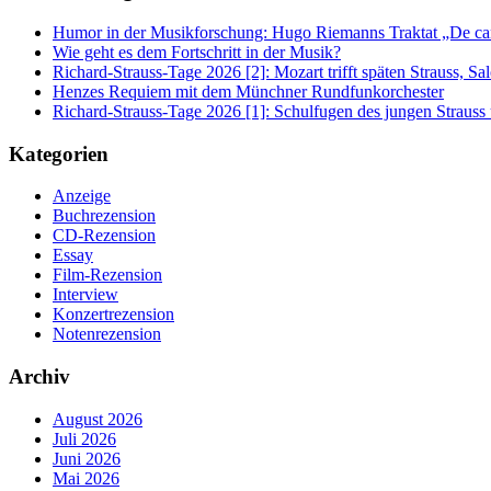
Humor in der Musikforschung: Hugo Riemanns Traktat „De cant
Wie geht es dem Fortschritt in der Musik?
Richard-Strauss-Tage 2026 [2]: Mozart trifft späten Strauss, 
Henzes Requiem mit dem Münchner Rundfunkorchester
Richard-Strauss-Tage 2026 [1]: Schulfugen des jungen Straus
Kategorien
Anzeige
Buchrezension
CD-Rezension
Essay
Film-Rezension
Interview
Konzertrezension
Notenrezension
Archiv
August 2026
Juli 2026
Juni 2026
Mai 2026