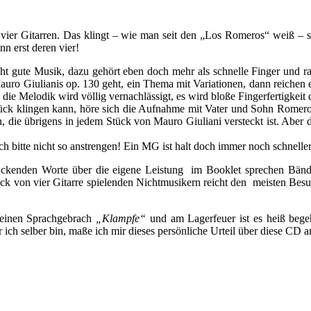
r vier Gitarren. Das klingt – wie man seit den „Los Romeros“ weiß –
n erst deren vier!
icht gute Musik, dazu gehört eben doch mehr als schnelle Finger und 
o Giulianis op. 130 geht, ein Thema mit Variationen, dann reichen ebe
die Melodik wird völlig vernachlässigt, es wird bloße Fingerfertigkeit
tück klingen kann, höre sich die Aufnahme mit Vater und Sohn Romero 
, die übrigens in jedem Stück von Mauro Giuliani versteckt ist. Aber di
ch bitte nicht so anstrengen! Ein MG ist halt doch immer noch schnelle
uckenden Worte über die eigene Leistung im Booklet sprechen Bände
ick von vier Gitarre spielenden Nichtmusikern reicht den meisten Besuc
meinen Sprachgebrach
„Klampfe“
und am Lagerfeuer ist es heiß begeh
ich selber bin, maße ich mir dieses persönliche Urteil über diese CD a