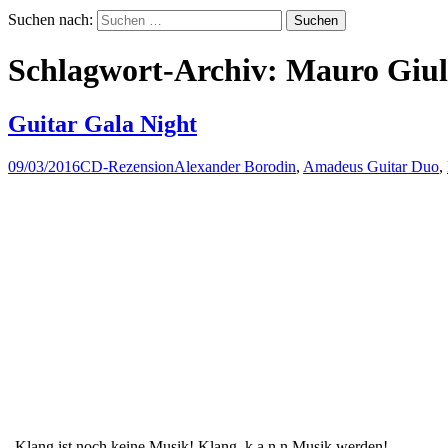
Suchen nach:
Schlagwort-Archiv: Mauro Giul
Guitar Gala Night
09/03/2016
CD-Rezension
Alexander Borodin
,
Amadeus Guitar Duo
,
„Klang ist noch keine Musik! Klang k a n n Musik werden!