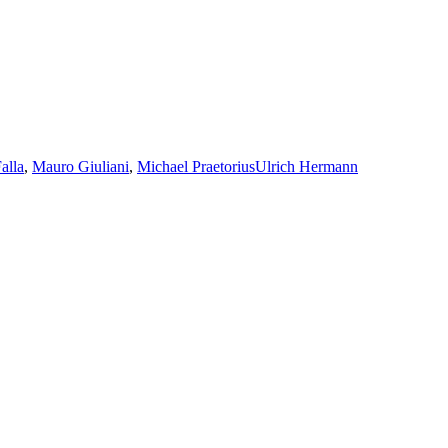
alla
,
Mauro Giuliani
,
Michael Praetorius
Ulrich Hermann