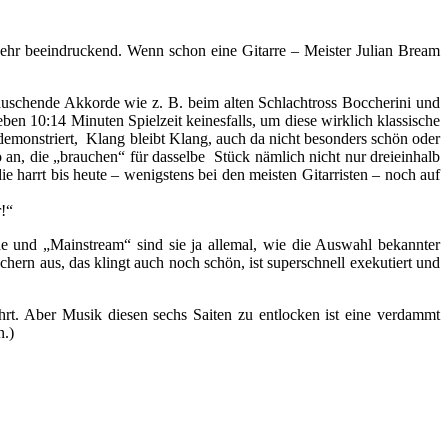
 sehr beeindruckend. Wenn schon eine Gitarre – Meister Julian Bream
rauschende Akkorde wie z. B. beim alten Schlachtross Boccherini und
n 10:14 Minuten Spielzeit keinesfalls, um diese wirklich klassische
 demonstriert, Klang bleibt Klang, auch da nicht besonders schön oder
an, die „brauchen“ für dasselbe Stück nämlich nicht nur dreieinhalb
e harrt bis heute – wenigstens bei den meisten Gitarristen – noch auf
r!“
 und „Mainstream“ sind sie ja allemal, wie die Auswahl bekannter
hern aus, das klingt auch noch schön, ist superschnell exekutiert und
rt. Aber Musik diesen sechs Saiten zu entlocken ist eine verdammt
n.)