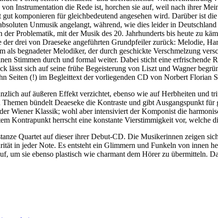
von Instrumentation die Rede ist, horchen sie auf, weil nach ihrer Mei
 gut komponieren für gleichbedeutend angesehen wird. Darüber ist die 
bsoluten Unmusik angelangt, während, wie dies leider in Deutschland 
rn der Problematik, mit der Musik des 20. Jahrhunderts bis heute zu kä
äre der drei von Draeseke angeführten Grundpfeiler zurück: Melodie, Ha
em als begnadeter Melodiker, der durch geschickte Verschmelzung vers
elnen Stimmen durch und formal weiter. Dabei sticht eine erfrischende
ick lässt sich auf seine frühe Begeisterung von Liszt und Wagner begrü
hn Seiten (!) im Begleittext der vorliegenden CD von Norbert Florian
gänzlich auf äußeren Effekt verzichtet, ebenso wie auf Herbheiten und t
n Themen bündelt Deaeseke die Kontraste und gibt Ausgangspunkt für 
s der Wiener Klassik; wohl aber intensiviert der Komponist die harmoni
rtem Kontrapunkt herrscht eine konstante Vierstimmigkeit vor, welche di
stanze Quartet auf dieser ihrer Debut-CD. Die Musikerinnen zeigen sich 
urität in jeder Note. Es entsteht ein Glimmern und Funkeln von innen 
uf, um sie ebenso plastisch wie charmant dem Hörer zu übermitteln. Da