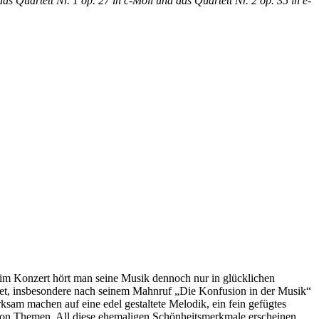
 Quartett Nr. 1 op. 27 in c-Moll und das Quartett Nr. 2 op. 35 in e-
 im Konzert hört man seine Musik dennoch nur in glücklichen
htet, insbesondere nach seinem Mahnruf „Die Konfusion in der Musik“
ksam machen auf eine edel gestaltete Melodik, ein fein gefügtes
von Themen. All diese ehemaligen Schönheitsmerkmale erscheinen