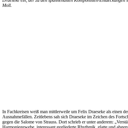
Draeseke ein, der zu den spannendsten Komponisten-Entdeckungen sein
Moll.
In Fachkreisen weiß man mittlerweile um Felix Draeseke als einen de
Ausnahmefällen. Zeitlebens sah sich Draeseke im Zeichen des Fortsch
gegen die Salome von Strauss. Dort schrieb er unter anderem: „Verst
Harmoniegewebe, interessant gegliederte Rhythmik, glatte und abge