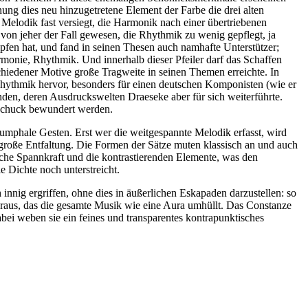
nung dies neu hinzugetretene Element der Farbe die drei alten
Melodik fast versiegt, die Harmonik nach einer übertriebenen
von jeher der Fall gewesen, die Rhythmik zu wenig gepflegt, ja
mpfen hat, und fand in seinen Thesen auch namhafte Unterstützer;
rmonie, Rhythmik. Und innerhalb dieser Pfeiler darf das Schaffen
chiedener Motive große Tragweite in seinen Themen erreichte. In
 Rhythmik hervor, besonders für einen deutschen Komponisten (wie er
nden, deren Ausdruckswelten Draeseke aber für sich weiterführte.
 Schuck bewundert werden.
riumphale Gesten. Erst wer die weitgespannte Melodik erfasst, wird
große Entfaltung. Die Formen der Sätze muten klassisch an und auch
sche Spannkraft und die kontrastierenden Elemente, was den
e Dichte noch unterstreicht.
innig ergriffen, ohne dies in äußerlichen Eskapaden darzustellen: so
heraus, das die gesamte Musik wie eine Aura umhüllt. Das Constanze
bei weben sie ein feines und transparentes kontrapunktisches