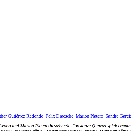
ther Gutiérrez Redondo
,
Felix Draeseke
,
Marion Platero
,
Sandra Garc
ung und Marion Platero bestehende Constanze Quartet spielt erstmalig