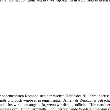
er Generation zählt. Auf der vorliegenden ersten CD sind zu hören das
r bedeutendsten Komponisten der zweiten Hälfte des 20. Jahrhunderts;
ritts und doch wurde er in seinen späten Jahren als Reaktionär betrac
ändnislos wird man angeblickt, wenn wir die jugendlichen Hörer aufmer
rundete Form, schön vermittelte und überraschende Wiedereinführung 