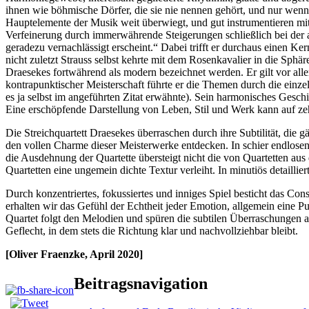
ihnen wie böhmische Dörfer, die sie nie nennen gehört, und nur wenn 
Hauptelemente der Musik weit überwiegt, und gut instrumentieren mit
Verfeinerung durch immerwährende Steigerungen schließlich bei der a
geradezu vernachlässigt erscheint.“ Dabei trifft er durchaus einen Ke
nicht zuletzt Strauss selbst kehrte mit dem Rosenkavalier in die Sph
Draesekes fortwährend als modern bezeichnet werden. Er gilt vor all
kontrapunktischer Meisterschaft führte er die Themen durch die einz
es ja selbst im angeführten Zitat erwähnte). Sein harmonisches Gesch
Eine erschöpfende Darstellung von Leben, Stil und Werk kann auf ze
Die Streichquartett Draesekes überraschen durch ihre Subtilität, die 
den vollen Charme dieser Meisterwerke entdecken. In schier endlose
die Ausdehnung der Quartette übersteigt nicht die von Quartetten au
Quartetten eine ungemein dichte Textur verleiht. In minutiös detaillie
Durch konzentriertes, fokussiertes und inniges Spiel besticht das Con
erhalten wir das Gefühl der Echtheit jeder Emotion, allgemein eine P
Quartet folgt den Melodien und spüren die subtilen Überraschungen a
Geflecht, in dem stets die Richtung klar und nachvollziehbar bleibt.
[Oliver Fraenzke, April 2020]
Beitragsnavigation