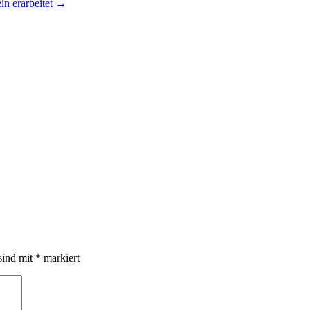
in erarbeitet
→
sind mit
*
markiert