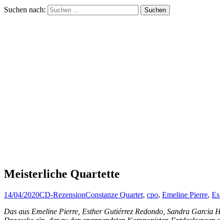
Suchen nach:
Meisterliche Quartette
14/04/2020
CD-Rezension
Constanze Quartet
,
cpo
,
Emeline Pierre
,
Es
Das aus Emeline Pierre, Esther Gutiérrez Redondo, Sandra Garcia Hw