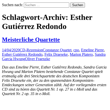
Suchen nach:
Schlagwort-Archiv: Esther
Gutiérrez Redondo
Meisterliche Quartette
14/04/2020
CD-Rezension
Constanze Quartet
,
cpo
,
Emeline Pierre
,
Esther Gutiérrez Redondo
,
Felix Draeseke
,
Marion Platero
,
Sandra
Garcia Hwung
Oliver Fraenzke
Das aus Emeline Pierre, Esther Gutiérrez Redondo, Sandra Garcia
Hwung und Marion Platero bestehende Constanze Quartet spielt
erstmalig alle drei Streichquartette des deutschen Komponisten
Felix Draeseke ein, der zu den spannendsten Komponisten-
Entdeckungen seiner Generation zählt. Auf der vorliegenden ersten
CD sind zu hören das Quartett Nr. 1 op. 27 in c-Moll und das
Quartett Nr. 2 op. 35 in e-Moll.