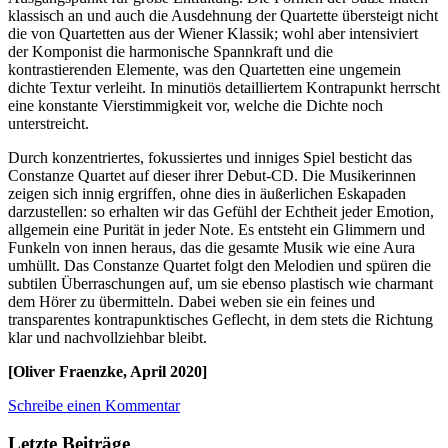
klassisch an und auch die Ausdehnung der Quartette übersteigt nicht
die von Quartetten aus der Wiener Klassik; wohl aber intensiviert
der Komponist die harmonische Spannkraft und die
kontrastierenden Elemente, was den Quartetten eine ungemein
dichte Textur verleiht. In minutiös detailliertem Kontrapunkt herrscht
eine konstante Vierstimmigkeit vor, welche die Dichte noch
unterstreicht.
Durch konzentriertes, fokussiertes und inniges Spiel besticht das
Constanze Quartet auf dieser ihrer Debut-CD. Die Musikerinnen
zeigen sich innig ergriffen, ohne dies in äußerlichen Eskapaden
darzustellen: so erhalten wir das Gefühl der Echtheit jeder Emotion,
allgemein eine Purität in jeder Note. Es entsteht ein Glimmern und
Funkeln von innen heraus, das die gesamte Musik wie eine Aura
umhüllt. Das Constanze Quartet folgt den Melodien und spüren die
subtilen Überraschungen auf, um sie ebenso plastisch wie charmant
dem Hörer zu übermitteln. Dabei weben sie ein feines und
transparentes kontrapunktisches Geflecht, in dem stets die Richtung
klar und nachvollziehbar bleibt.
[Oliver Fraenzke, April 2020]
Schreibe einen Kommentar
Letzte Beiträge