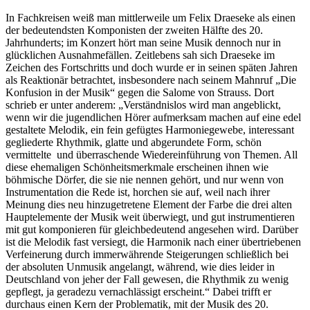
In Fachkreisen weiß man mittlerweile um Felix Draeseke als einen
der bedeutendsten Komponisten der zweiten Hälfte des 20.
Jahrhunderts; im Konzert hört man seine Musik dennoch nur in
glücklichen Ausnahmefällen. Zeitlebens sah sich Draeseke im
Zeichen des Fortschritts und doch wurde er in seinen späten Jahren
als Reaktionär betrachtet, insbesondere nach seinem Mahnruf „Die
Konfusion in der Musik“ gegen die Salome von Strauss. Dort
schrieb er unter anderem: „Verständnislos wird man angeblickt,
wenn wir die jugendlichen Hörer aufmerksam machen auf eine edel
gestaltete Melodik, ein fein gefügtes Harmoniegewebe, interessant
gegliederte Rhythmik, glatte und abgerundete Form, schön
vermittelte und überraschende Wiedereinführung von Themen. All
diese ehemaligen Schönheitsmerkmale erscheinen ihnen wie
böhmische Dörfer, die sie nie nennen gehört, und nur wenn von
Instrumentation die Rede ist, horchen sie auf, weil nach ihrer
Meinung dies neu hinzugetretene Element der Farbe die drei alten
Hauptelemente der Musik weit überwiegt, und gut instrumentieren
mit gut komponieren für gleichbedeutend angesehen wird. Darüber
ist die Melodik fast versiegt, die Harmonik nach einer übertriebenen
Verfeinerung durch immerwährende Steigerungen schließlich bei
der absoluten Unmusik angelangt, während, wie dies leider in
Deutschland von jeher der Fall gewesen, die Rhythmik zu wenig
gepflegt, ja geradezu vernachlässigt erscheint.“ Dabei trifft er
durchaus einen Kern der Problematik, mit der Musik des 20.