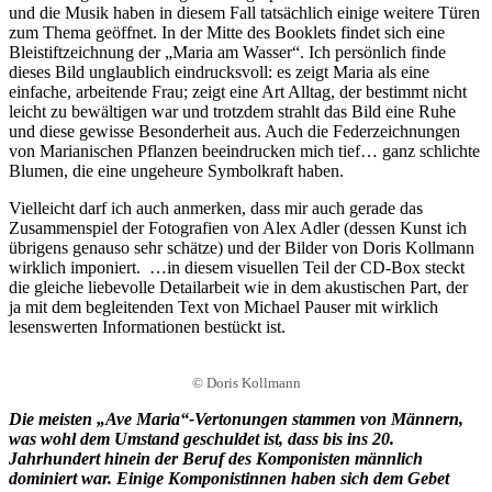
und die Musik haben in diesem Fall tatsächlich einige weitere Türen
zum Thema geöffnet. In der Mitte des Booklets findet sich eine
Bleistiftzeichnung der „Maria am Wasser“. Ich persönlich finde
dieses Bild unglaublich eindrucksvoll: es zeigt Maria als eine
einfache, arbeitende Frau; zeigt eine Art Alltag, der bestimmt nicht
leicht zu bewältigen war und trotzdem strahlt das Bild eine Ruhe
und diese gewisse Besonderheit aus. Auch die Federzeichnungen
von Marianischen Pflanzen beeindrucken mich tief… ganz schlichte
Blumen, die eine ungeheure Symbolkraft haben.
Vielleicht darf ich auch anmerken, dass mir auch gerade das
Zusammenspiel der Fotografien von Alex Adler (dessen Kunst ich
übrigens genauso sehr schätze) und der Bilder von Doris Kollmann
wirklich imponiert. …in diesem visuellen Teil der CD-Box steckt
die gleiche liebevolle Detailarbeit wie in dem akustischen Part, der
ja mit dem begleitenden Text von Michael Pauser mit wirklich
lesenswerten Informationen bestückt ist.
© Doris Kollmann
Die meisten „Ave Maria“-Vertonungen stammen von Männern,
was wohl dem Umstand geschuldet ist, dass bis ins 20.
Jahrhundert hinein der Beruf des Komponisten männlich
dominiert war. Einige Komponistinnen haben sich dem Gebet