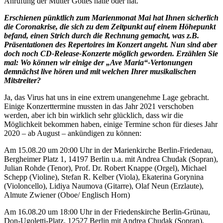
Anrufung der Mutter Gottes hatte oder hat.
Erschienen pünktlich zum Marienmonat Mai hat Ihnen sicherlich
die Coronakrise, die sich zu dem Zeitpunkt auf einem Höhepunkt
befand, einen Strich durch die Rechnung gemacht, was z.B.
Präsentationen des Repertoires im Konzert angeht. Nun sind aber
doch noch CD-Release-Konzerte möglich geworden. Erzählen Sie
mal: Wo können wir einige der „Ave Maria“-Vertonungen
demnächst live hören und mit welchen Ihrer musikalischen
Mitstreiter?
Ja, das Virus hat uns in eine extrem unangenehme Lage gebracht.
Einige Konzerttermine mussten in das Jahr 2021 verschoben
werden, aber ich bin wirklich sehr glücklich, dass wir die
Möglichkeit bekommen haben, einige Termine schon für dieses Jahr
2020 – ab August – ankündigen zu können:
Am 15.08.20 um 20:00 Uhr in der Marienkirche Berlin-Friedenau,
Bergheimer Platz 1, 14197 Berlin u.a. mit Andrea Chudak (Sopran),
Julian Rohde (Tenor), Prof. Dr. Robert Knappe (Orgel), Michael
Schepp (Violine), Stefan R. Kelber (Viola), Ekaterina Gorynina
(Violoncello), Lidiya Naumova (Gitarre), Olaf Neun (Erzlaute),
Almute Zwiener (Oboe/ Englisch Horn)
Am 16.08.20 um 18:00 Uhr in der Friedenskirche Berlin-Grünau,
Don-Ugoletti-Platz, 12527 Berlin mit Andrea Chudak (Sopran),