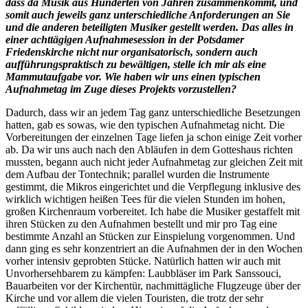
dass da Musik aus Hunderten von Jahren zusammenkommt, und
somit auch jeweils ganz unterschiedliche Anforderungen an Sie
und die anderen beteiligten Musiker gestellt werden. Das alles in
einer achttägigen Aufnahmesession in der Potsdamer
Friedenskirche nicht nur organisatorisch, sondern auch
aufführungspraktisch zu bewältigen, stelle ich mir als eine
Mammutaufgabe vor. Wie haben wir uns einen typischen
Aufnahmetag im Zuge dieses Projekts vorzustellen?
Dadurch, dass wir an jedem Tag ganz unterschiedliche Besetzungen
hatten, gab es sowas, wie den typischen Aufnahmetag nicht. Die
Vorbereitungen der einzelnen Tage liefen ja schon einige Zeit vorher
ab. Da wir uns auch nach den Abläufen in dem Gotteshaus richten
mussten, begann auch nicht jeder Aufnahmetag zur gleichen Zeit mit
dem Aufbau der Tontechnik; parallel wurden die Instrumente
gestimmt, die Mikros eingerichtet und die Verpflegung inklusive des
wirklich wichtigen heißen Tees für die vielen Stunden im hohen,
großen Kirchenraum vorbereitet. Ich habe die Musiker gestaffelt mit
ihren Stücken zu den Aufnahmen bestellt und mir pro Tag eine
bestimmte Anzahl an Stücken zur Einspielung vorgenommen. Und
dann ging es sehr konzentriert an die Aufnahmen der in den Wochen
vorher intensiv geprobten Stücke. Natürlich hatten wir auch mit
Unvorhersehbarem zu kämpfen: Laubbläser im Park Sanssouci,
Bauarbeiten vor der Kirchentür, nachmittägliche Flugzeuge über der
Kirche und vor allem die vielen Touristen, die trotz der sehr