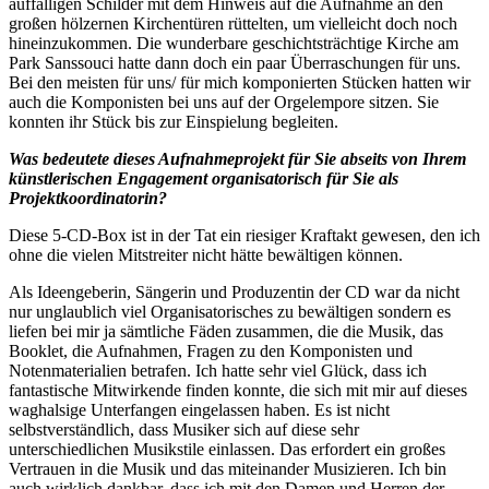
auffälligen Schilder mit dem Hinweis auf die Aufnahme an den
großen hölzernen Kirchentüren rüttelten, um vielleicht doch noch
hineinzukommen. Die wunderbare geschichtsträchtige Kirche am
Park Sanssouci hatte dann doch ein paar Überraschungen für uns.
Bei den meisten für uns/ für mich komponierten Stücken hatten wir
auch die Komponisten bei uns auf der Orgelempore sitzen. Sie
konnten ihr Stück bis zur Einspielung begleiten.
Was bedeutete dieses Aufnahmeprojekt für Sie abseits von Ihrem
künstlerischen Engagement organisatorisch für Sie als
Projektkoordinatorin?
Diese 5-CD-Box ist in der Tat ein riesiger Kraftakt gewesen, den ich
ohne die vielen Mitstreiter nicht hätte bewältigen können.
Als Ideengeberin, Sängerin und Produzentin der CD war da nicht
nur unglaublich viel Organisatorisches zu bewältigen sondern es
liefen bei mir ja sämtliche Fäden zusammen, die die Musik, das
Booklet, die Aufnahmen, Fragen zu den Komponisten und
Notenmaterialien betrafen. Ich hatte sehr viel Glück, dass ich
fantastische Mitwirkende finden konnte, die sich mit mir auf dieses
waghalsige Unterfangen eingelassen haben. Es ist nicht
selbstverständlich, dass Musiker sich auf diese sehr
unterschiedlichen Musikstile einlassen. Das erfordert ein großes
Vertrauen in die Musik und das miteinander Musizieren. Ich bin
auch wirklich dankbar, dass ich mit den Damen und Herren der