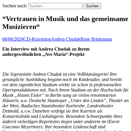
Suchen nach:
“Vertrauen in Musik und das gemeinsame
Musizieren“
08/06/2020
CD-Rezension
Andrea Chudak
Rene Brinkmann
Ein Interview mit Andrea Chudak zu ihrem
außergewöhnlichen „Ave Maria“-Projekt
Die Sopranistin Andrea Chudak ist eine Vollblutsängerin! Ihre
gesangliche Ausbildung begann noch im Kindesalter, und bereits
vor dem eigentlichen Studium wirkte sie schon in professionellen
Opernproduktionen mit. Nach ihrem Studium an der Hochschule für
Musik „Hanns Eisler“ in Berlin sang an vielen renommierten
Häusern, u.a. Deutsche Staatsoper „Unter den Linden“, Theater an
der Wien, Badisches Staatstheater Karlsruhe, Landestheater
Detmold, u.v.w. Daneben verfolgt sie ihre Karriere als
Konzertsolistin und Liedsängerin. Besondere Schwerpunkte ihres
äußerst vielseitigen Repertoires liegen unter anderem im
Œuvre
Giacomo Meyerbeers. Ihre besondere Leidenschaft sind