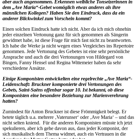
aber auch angenommen. Erkennen weibliche Tonsetzerinnen in
dem „Ave Maria“-Gebet womöglich etwas anderes als ihre
männlichen Kollegen? Haben Sie den Eindruck, dass da ein
anderer Blickwinkel zum Vorschein kommt?
Einen solchen Eindruck hatte ich nicht. Aber da ich mich ohnehin
jeder einzelnen Vertonung ganz für sich genommen als Sängerin
gewidmet habe, ist diese Frage für mich fast nicht zu beantworten.
Ich habe die Werke ja nicht wegen eines Vergleiches ins Repertoire
genommen. Jede Vertonung des Gebetes ist eine sehr persönliche
Ansprache und auch die drei Vertonungen von Hildegard von
Bingen, Fanny Hensel und Regina Wittemeier haben da sehr
verschiedene Ansätze.
Einige Komponisten entwickelten eine regelrechte „Ave Maria“-
Leidenschaft: Bruckner komponierte drei Vertonungen des
Gebets, Saint-Saëns offenbar sogar 10. Ist bekannt, ob diese
Komponisten eine besondere Beziehung zur Marienverehrung
hatten?
Zumindest für Anton Bruckner ist diese Frömmigkeit belegt. Er
betete täglich u.a. mehrere ‚Vaterunser‘ oder ‚Ave Maria‘ – und das
nicht selten kniend. Für die anderen Komponisten müsste ich jetzt
spekulieren, aber ich gehe davon aus, dass jeder Komponist, der
sich musikalisch dem Thema widmet, auch ein Vertrauen in die