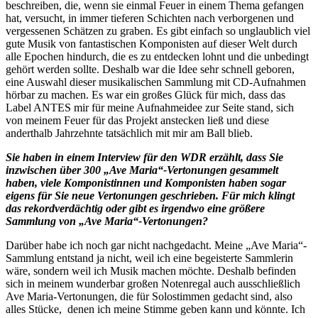
beschreiben, die, wenn sie einmal Feuer in einem Thema gefangen
hat, versucht, in immer tieferen Schichten nach verborgenen und
vergessenen Schätzen zu graben. Es gibt einfach so unglaublich viel
gute Musik von fantastischen Komponisten auf dieser Welt durch
alle Epochen hindurch, die es zu entdecken lohnt und die unbedingt
gehört werden sollte. Deshalb war die Idee sehr schnell geboren,
eine Auswahl dieser musikalischen Sammlung mit CD-Aufnahmen
hörbar zu machen. Es war ein großes Glück für mich, dass das
Label ANTES mir für meine Aufnahmeidee zur Seite stand, sich
von meinem Feuer für das Projekt anstecken ließ und diese
anderthalb Jahrzehnte tatsächlich mit mir am Ball blieb.
Sie haben in einem Interview für den WDR erzählt, dass Sie
inzwischen über 300 „Ave Maria“-Vertonungen gesammelt
haben, viele Komponistinnen und Komponisten haben sogar
eigens für Sie neue Vertonungen geschrieben. Für mich klingt
das rekordverdächtig oder gibt es irgendwo eine größere
Sammlung von „Ave Maria“-Vertonungen?
Darüber habe ich noch gar nicht nachgedacht. Meine „Ave Maria“-
Sammlung entstand ja nicht, weil ich eine begeisterte Sammlerin
wäre, sondern weil ich Musik machen möchte. Deshalb befinden
sich in meinem wunderbar großen Notenregal auch ausschließlich
Ave Maria-Vertonungen, die für Solostimmen gedacht sind, also
alles Stücke, denen ich meine Stimme geben kann und könnte. Ich