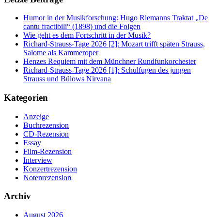
Humor in der Musikforschung: Hugo Riemanns Traktat „De
cantu fractibili“ (1898) und die Folgen
Wie geht es dem Fortschritt in der Musik?
Richard-Strauss-Tage 2026 [2]: Mozart trifft späten Strauss,
Salome als Kammeroper
Henzes Requiem mit dem Münchner Rundfunkorchester
Richard-Strauss-Tage 2026 [1]: Schulfugen des jungen
Strauss und Bülows Nirvana
Kategorien
Anzeige
Buchrezension
CD-Rezension
Essay
Film-Rezension
Interview
Konzertrezension
Notenrezension
Archiv
August 2026