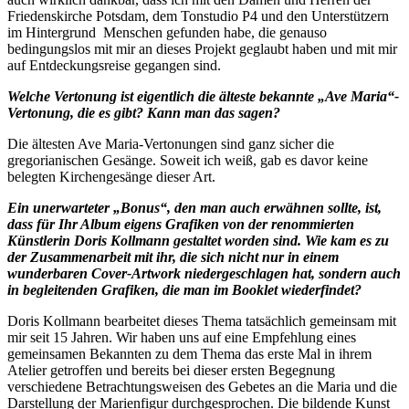
Friedenskirche Potsdam, dem Tonstudio P4 und den Unterstützern
im Hintergrund Menschen gefunden habe, die genauso
bedingungslos mit mir an dieses Projekt geglaubt haben und mit mir
auf Entdeckungsreise gegangen sind.
Welche Vertonung ist eigentlich die älteste bekannte „Ave Maria“-
Vertonung, die es gibt? Kann man das sagen?
Die ältesten Ave Maria-Vertonungen sind ganz sicher die
gregorianischen Gesänge. Soweit ich weiß, gab es davor keine
belegten Kirchengesänge dieser Art.
Ein unerwarteter „Bonus“, den man auch erwähnen sollte, ist,
dass für Ihr Album eigens Grafiken von der renommierten
Künstlerin Doris Kollmann gestaltet worden sind. Wie kam es zu
der Zusammenarbeit mit ihr, die sich nicht nur in einem
wunderbaren Cover-Artwork niedergeschlagen hat, sondern auch
in begleitenden Grafiken, die man im Booklet wiederfindet?
Doris Kollmann bearbeitet dieses Thema tatsächlich gemeinsam mit
mir seit 15 Jahren. Wir haben uns auf eine Empfehlung eines
gemeinsamen Bekannten zu dem Thema das erste Mal in ihrem
Atelier getroffen und bereits bei dieser ersten Begegnung
verschiedene Betrachtungsweisen des Gebetes an die Maria und die
Darstellung der Marienfigur durchgesprochen. Die bildende Kunst