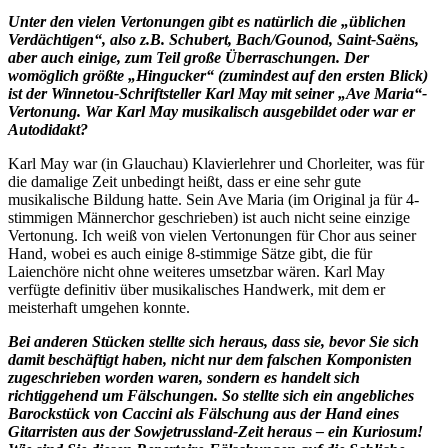
Unter den vielen Vertonungen gibt es natürlich die „üblichen
Verdächtigen“, also z.B. Schubert, Bach/Gounod, Saint-Saëns,
aber auch einige, zum Teil große Überraschungen. Der
womöglich größte „Hingucker“ (zumindest auf den ersten Blick)
ist der Winnetou-Schriftsteller Karl May mit seiner „Ave Maria“-
Vertonung. War Karl May musikalisch ausgebildet oder war er
Autodidakt?
Karl May war (in Glauchau) Klavierlehrer und Chorleiter, was für
die damalige Zeit unbedingt heißt, dass er eine sehr gute
musikalische Bildung hatte. Sein Ave Maria (im Original ja für 4-
stimmigen Männerchor geschrieben) ist auch nicht seine einzige
Vertonung. Ich weiß von vielen Vertonungen für Chor aus seiner
Hand, wobei es auch einige 8-stimmige Sätze gibt, die für
Laienchöre nicht ohne weiteres umsetzbar wären. Karl May
verfügte definitiv über musikalisches Handwerk, mit dem er
meisterhaft umgehen konnte.
Bei anderen Stücken stellte sich heraus, dass sie, bevor Sie sich
damit beschäftigt haben, nicht nur dem falschen Komponisten
zugeschrieben worden waren, sondern es handelt sich
richtiggehend um Fälschungen. So stellte sich ein angebliches
Barockstück von Caccini als Fälschung aus der Hand eines
Gitarristen aus der Sowjetrussland-Zeit heraus – ein Kuriosum!