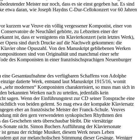
hbedeutender Meister nur noch, dass es sie einst gegeben hat. Es sind
denke etwa daran, wie Joseph Haydns C-Dur-Cellokonzert vor 60 Jahren
vor kurzem war Veuve ein völlig vergessener Komponist, einer von
 Conservatoire de Neuchâtel gehörte, zu Lebzeiten einer der
nnt ist, dass er wenigstens ein Klavierkonzert (sein letztes Werk),
ieser Opera sind durch Drucke auf die Nachwelt gekommen: die
ür Klavier ohne Opuszahl. Von den Manuskript gebliebenen Werken
 Kompositionen sind von Originalität und manchmal einer sehr
Tode des Komponisten in einer französischsprachigen Neuenburger
ezu eine Gesamtaufnahme des verfügbaren Schaffens von Adolphe
 einzige datierte Werk, entstand laut Manuskript 1915/16, womit
s „sehr modernen“ Komponisten charakterisiert, so muss man sich in
den bekannten Werken nach zu urteilen, jedenfalls kein
nicht sagen. Wenn der Einführungstext zur CD seiner Tonsprache eine
ensichtlich von beiden gelernt. So mag etwa der kompakte Klaviersatz
gegen eher an französische Meister der Franck-Schule. Veuves
rbindung mit den gern verwendeten synkopischen Rhythmen den
 das Geschehen stets überschaubar bleibt. Die viersätzige
hms-Sonate nicht. Simon Buchers Aufführung der Klaviersonate
 ist genau der richtige Musiker, diesem Werk neues Leben
st zudem gut zur melancholischen Stimmung dieser Gesänge. Weniger