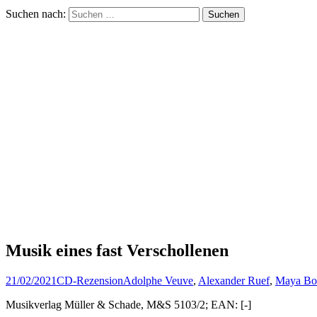
Suchen nach:
Musik eines fast Verschollenen
21/02/2021
CD-Rezension
Adolphe Veuve
,
Alexander Ruef
,
Maya Bo
Musikverlag Müller & Schade, M&S 5103/2; EAN: [-]