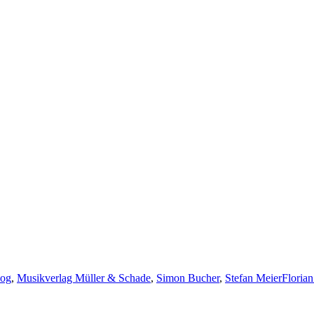
og
,
Musikverlag Müller & Schade
,
Simon Bucher
,
Stefan Meier
Floria