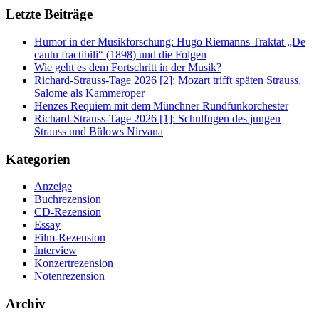
Letzte Beiträge
Humor in der Musikforschung: Hugo Riemanns Traktat „De
cantu fractibili“ (1898) und die Folgen
Wie geht es dem Fortschritt in der Musik?
Richard-Strauss-Tage 2026 [2]: Mozart trifft späten Strauss,
Salome als Kammeroper
Henzes Requiem mit dem Münchner Rundfunkorchester
Richard-Strauss-Tage 2026 [1]: Schulfugen des jungen
Strauss und Bülows Nirvana
Kategorien
Anzeige
Buchrezension
CD-Rezension
Essay
Film-Rezension
Interview
Konzertrezension
Notenrezension
Archiv