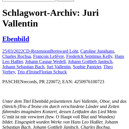
nach:
Schlagwort-Archiv: Juri
Vallentin
Ebenbild
25/03/2022
CD-Rezension
Bernward Lohr
,
Caroline Junghans
,
Charles Bochsa
,
François Lefèvre
,
Frederick Septimus Kelly
,
Hans
Leo Haßler
,
Johann Caspar Wedell
,
Johann Gottlieb Janitsch
,
Johann Sebastian Bach
,
Juri Vallentin
,
Sophie Pantzier
,
Theo
Verbey
,
Trio d'Iroise
Florian Schuck
PASCHENrecords, PR 220072; EAN: 4250976100723
Unter dem Titel
Ebenbild
präsentieren Juri Vallentin, Oboe, und das
(Streich-)Trio d’Iroise ein durch verschiedene Länder und Zeiten
führendes imaginäres Konzert, dessen Leitfaden das Lied
Mein
G’müt ist mir verwirret
(bzw.
O Haupt voll Blut und Wunden
)
bildet. Eingespielt wurden Werke von Hans Leo Haßler, Johann
Sebastian Bach, Johann Gottlieb Janitsch, Charles Bochsa,