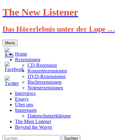
Zum
The New Listener
Inhalt
springen
Das Hörerlebnis unter der Lupe …
Menü
Home
Rezensionen
CD-Rezension
Konzertrezensionen
DVD-Rezensionen
Buchrezensionen
Notenrezensionen
Interviews
Essays
Über uns
Impressum
Datenschutzerklärung
The Must Listener
Beyond the Waves
Suchen