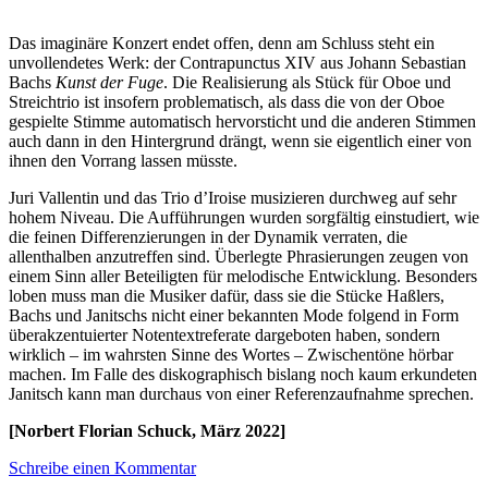
Das imaginäre Konzert endet offen, denn am Schluss steht ein
unvollendetes Werk: der Contrapunctus XIV aus Johann Sebastian
Bachs
Kunst der Fuge
. Die Realisierung als Stück für Oboe und
Streichtrio ist insofern problematisch, als dass die von der Oboe
gespielte Stimme automatisch hervorsticht und die anderen Stimmen
auch dann in den Hintergrund drängt, wenn sie eigentlich einer von
ihnen den Vorrang lassen müsste.
Juri Vallentin und das Trio d’Iroise musizieren durchweg auf sehr
hohem Niveau. Die Aufführungen wurden sorgfältig einstudiert, wie
die feinen Differenzierungen in der Dynamik verraten, die
allenthalben anzutreffen sind. Überlegte Phrasierungen zeugen von
einem Sinn aller Beteiligten für melodische Entwicklung. Besonders
loben muss man die Musiker dafür, dass sie die Stücke Haßlers,
Bachs und Janitschs nicht einer bekannten Mode folgend in Form
überakzentuierter Notentextreferate dargeboten haben, sondern
wirklich – im wahrsten Sinne des Wortes – Zwischentöne hörbar
machen. Im Falle des diskographisch bislang noch kaum erkundeten
Janitsch kann man durchaus von einer Referenzaufnahme sprechen.
[Norbert Florian Schuck, März 2022]
Schreibe einen Kommentar