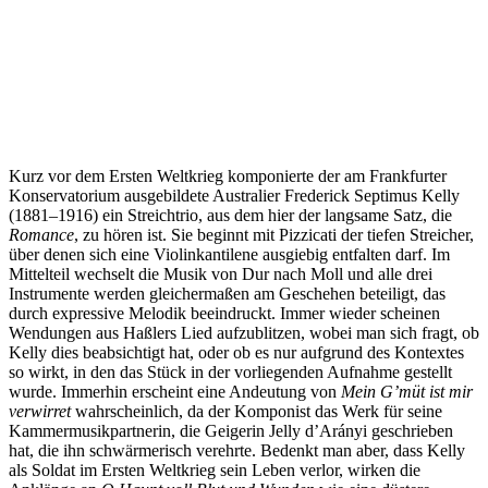
Kurz vor dem Ersten Weltkrieg komponierte der am Frankfurter
Konservatorium ausgebildete Australier Frederick Septimus Kelly
(1881–1916) ein Streichtrio, aus dem hier der langsame Satz, die
Romance
, zu hören ist. Sie beginnt mit Pizzicati der tiefen Streicher,
über denen sich eine Violinkantilene ausgiebig entfalten darf. Im
Mittelteil wechselt die Musik von Dur nach Moll und alle drei
Instrumente werden gleichermaßen am Geschehen beteiligt, das
durch expressive Melodik beeindruckt. Immer wieder scheinen
Wendungen aus Haßlers Lied aufzublitzen, wobei man sich fragt, ob
Kelly dies beabsichtigt hat, oder ob es nur aufgrund des Kontextes
so wirkt, in den das Stück in der vorliegenden Aufnahme gestellt
wurde. Immerhin erscheint eine Andeutung von
Mein G’müt ist mir
verwirret
wahrscheinlich, da der Komponist das Werk für seine
Kammermusikpartnerin, die Geigerin Jelly d’Arányi geschrieben
hat, die ihn schwärmerisch verehrte. Bedenkt man aber, dass Kelly
als Soldat im Ersten Weltkrieg sein Leben verlor, wirken die