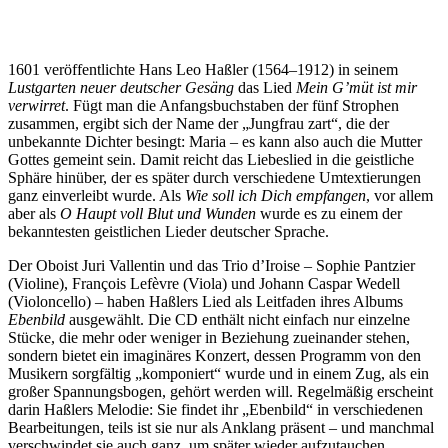
1601 veröffentlichte Hans Leo Haßler (1564–1912) in seinem
Lustgarten neuer deutscher Gesäng
das Lied
Mein G’müt ist mir
verwirret
. Fügt man die Anfangsbuchstaben der fünf Strophen
zusammen, ergibt sich der Name der „Jungfrau zart“, die der
unbekannte Dichter besingt: Maria – es kann also auch die Mutter
Gottes gemeint sein. Damit reicht das Liebeslied in die geistliche
Sphäre hinüber, der es später durch verschiedene Umtextierungen
ganz einverleibt wurde. Als
Wie soll ich Dich empfangen
, vor allem
aber als
O Haupt voll Blut und Wunden
wurde es zu einem der
bekanntesten geistlichen Lieder deutscher Sprache.
Der Oboist Juri Vallentin und das Trio d’Iroise – Sophie Pantzier
(Violine), François Lefèvre (Viola) und Johann Caspar Wedell
(Violoncello) – haben Haßlers Lied als Leitfaden ihres Albums
Ebenbild
ausgewählt. Die CD enthält nicht einfach nur einzelne
Stücke, die mehr oder weniger in Beziehung zueinander stehen,
sondern bietet ein imaginäres Konzert, dessen Programm von den
Musikern sorgfältig „komponiert“ wurde und in einem Zug, als ein
großer Spannungsbogen, gehört werden will. Regelmäßig erscheint
darin Haßlers Melodie: Sie findet ihr „Ebenbild“ in verschiedenen
Bearbeitungen, teils ist sie nur als Anklang präsent – und manchmal
verschwindet sie auch ganz, um später wieder aufzutauchen.