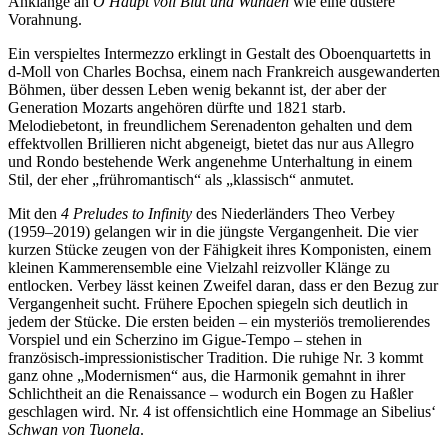
Anklänge an
O Haupt voll Blut und Wunden
wie eine düstere
Vorahnung.
Ein verspieltes Intermezzo erklingt in Gestalt des Oboenquartetts in
d-Moll von Charles Bochsa, einem nach Frankreich ausgewanderten
Böhmen, über dessen Leben wenig bekannt ist, der aber der
Generation Mozarts angehören dürfte und 1821 starb.
Melodiebetont, in freundlichem Serenadenton gehalten und dem
effektvollen Brillieren nicht abgeneigt, bietet das nur aus Allegro
und Rondo bestehende Werk angenehme Unterhaltung in einem
Stil, der eher „frühromantisch“ als „klassisch“ anmutet.
Mit den
4 Preludes to Infinity
des Niederländers Theo Verbey
(1959–2019) gelangen wir in die jüngste Vergangenheit. Die vier
kurzen Stücke zeugen von der Fähigkeit ihres Komponisten, einem
kleinen Kammerensemble eine Vielzahl reizvoller Klänge zu
entlocken. Verbey lässt keinen Zweifel daran, dass er den Bezug zur
Vergangenheit sucht. Frühere Epochen spiegeln sich deutlich in
jedem der Stücke. Die ersten beiden – ein mysteriös tremolierendes
Vorspiel und ein Scherzino im Gigue-Tempo – stehen in
französisch-impressionistischer Tradition. Die ruhige Nr. 3 kommt
ganz ohne „Modernismen“ aus, die Harmonik gemahnt in ihrer
Schlichtheit an die Renaissance – wodurch ein Bogen zu Haßler
geschlagen wird. Nr. 4 ist offensichtlich eine Hommage an Sibelius‘
Schwan von Tuonela
.