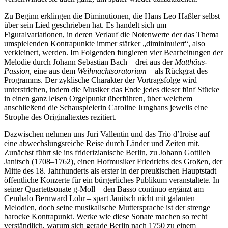
Zu Beginn erklingen die Diminutionen, die Hans Leo Haßler selbst
über sein Lied geschrieben hat. Es handelt sich um
Figuralvariationen, in deren Verlauf die Notenwerte der das Thema
umspielenden Kontrapunkte immer stärker „dimininuiert“, also
verkleinert, werden. Im Folgenden fungieren vier Bearbeitungen der
Melodie durch Johann Sebastian Bach – drei aus der
Matthäus-
Passion
, eine aus dem
Weihnachtsoratorium
– als Rückgrat des
Programms. Der zyklische Charakter der Vortragsfolge wird
unterstrichen, indem die Musiker das Ende jedes dieser fünf Stücke
in einen ganz leisen Orgelpunkt überführen, über welchem
anschließend die Schauspielerin Caroline Junghans jeweils eine
Strophe des Originaltextes rezitiert.
Dazwischen nehmen uns Juri Vallentin und das Trio d’Iroise auf
eine abwechslungsreiche Reise durch Länder und Zeiten mit.
Zunächst führt sie ins friderizianische Berlin, zu Johann Gottlieb
Janitsch (1708–1762), einen Hofmusiker Friedrichs des Großen, der
Mitte des 18. Jahrhunderts als erster in der preußischen Hauptstadt
öffentliche Konzerte für ein bürgerliches Publikum veranstaltete. In
seiner Quartettsonate g-Moll – den Basso continuo ergänzt am
Cembalo Bernward Lohr – spart Janitsch nicht mit galanten
Melodien, doch seine musikalische Muttersprache ist der strenge
barocke Kontrapunkt. Werke wie diese Sonate machen so recht
verständlich, warum sich gerade Berlin nach 1750 zu einem