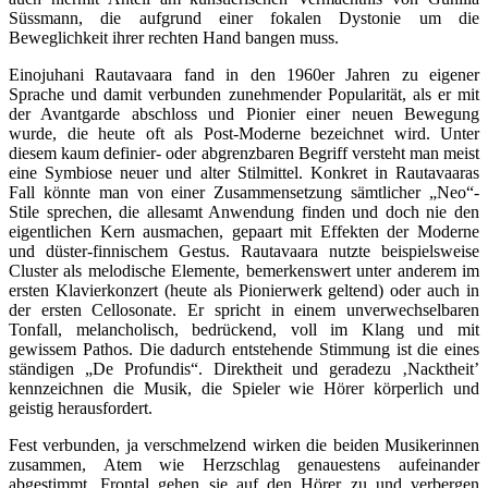
Süssmann, die aufgrund einer fokalen Dystonie um die
Beweglichkeit ihrer rechten Hand bangen muss.
Einojuhani Rautavaara fand in den 1960er Jahren zu eigener
Sprache und damit verbunden zunehmender Popularität, als er mit
der Avantgarde abschloss und Pionier einer neuen Bewegung
wurde, die heute oft als Post-Moderne bezeichnet wird. Unter
diesem kaum definier- oder abgrenzbaren Begriff versteht man meist
eine Symbiose neuer und alter Stilmittel. Konkret in Rautavaaras
Fall könnte man von einer Zusammensetzung sämtlicher „Neo“-
Stile sprechen, die allesamt Anwendung finden und doch nie den
eigentlichen Kern ausmachen, gepaart mit Effekten der Moderne
und düster-finnischem Gestus. Rautavaara nutzte beispielsweise
Cluster als melodische Elemente, bemerkenswert unter anderem im
ersten Klavierkonzert (heute als Pionierwerk geltend) oder auch in
der ersten Cellosonate. Er spricht in einem unverwechselbaren
Tonfall, melancholisch, bedrückend, voll im Klang und mit
gewissem Pathos. Die dadurch entstehende Stimmung ist die eines
ständigen „De Profundis“. Direktheit und geradezu ‚Nacktheit’
kennzeichnen die Musik, die Spieler wie Hörer körperlich und
geistig herausfordert.
Fest verbunden, ja verschmelzend wirken die beiden Musikerinnen
zusammen, Atem wie Herzschlag genauestens aufeinander
abgestimmt. Frontal gehen sie auf den Hörer zu und verbergen