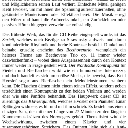
und Möglichkeiten seinen Lauf verliert. Einfachste Mittel genügen
Ketil Hvoslef, um mit ihnen die Spannung aufrechtzuerhalten, ohne
gekünstelte Manierismen oder Effekthascherei. Die Musik erregt
den Hörer und bannt die Aufmerksamkeit, ein Zurücklehnen oder
passives Hören hingegen verwehrt sie vollständig.
Das früheste Werk, das für die CD-Reihe eingespielt wurde, ist das
Sextett
, welches noch Bezüge zu Strawinsky aufweist und durch
kontinuierliche Rhythmik und herbe Kontraste besticht. Dunkel und
beinahe gruselig erscheint das
Beethoventrio
, wenngleich ein
heiteres Thema aus Beethovens Trio op. 11 immer wieder
dazwischenfunkt – wobei diese Ausgelassenheit durch den Kontext
immer weiter in Frage gestellt wird. Der
Nordische Kontrapunkt
für
Fiedeln und Bierflaschen wirkt wie ein humorvolles Intermezzo,
und doch handelt es sich um seriöse Musik, die beweist, dass Ketil
Hvoslef sogar aus Bierflaschen ein Melodieinstrument zaubern
kann. Die Flaschen dienen nicht einem reinen Effekt, sondern geben
tatsächlich einen Kontrapunkt zu den beiden Violinen und werden
eher wie eine Panflöte behandelt. Das Hauptwerk dieser CD ist
allerdings das
Klavierquintett
, welches Hvoslef dem Pianisten Einar
Røttingen widmete, es für und mit ihm schrieb. Es besteht aus einem
einzigen Satz, der mit einer Länge von 27 Minuten zu den längsten
Kammermusiksätzen des Norwegers gehört. Thematisiert wird die
Wechselwirkung zwischen einem Klavier und vier
zusammengehörigen Streichern. Das Quintett ließe sich als Anti-