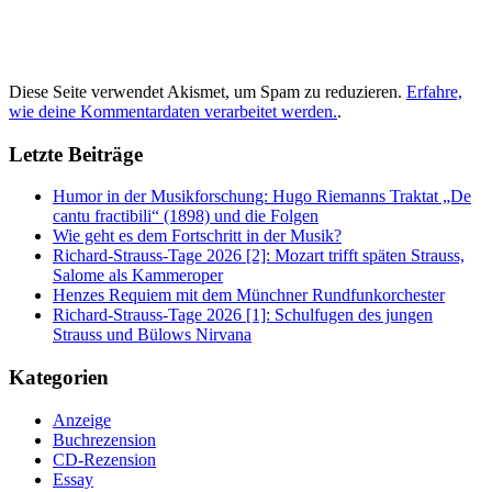
Diese Seite verwendet Akismet, um Spam zu reduzieren.
Erfahre,
wie deine Kommentardaten verarbeitet werden.
.
Letzte Beiträge
Humor in der Musikforschung: Hugo Riemanns Traktat „De
cantu fractibili“ (1898) und die Folgen
Wie geht es dem Fortschritt in der Musik?
Richard-Strauss-Tage 2026 [2]: Mozart trifft späten Strauss,
Salome als Kammeroper
Henzes Requiem mit dem Münchner Rundfunkorchester
Richard-Strauss-Tage 2026 [1]: Schulfugen des jungen
Strauss und Bülows Nirvana
Kategorien
Anzeige
Buchrezension
CD-Rezension
Essay