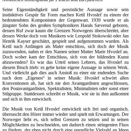
Seine Eigenständigkeit und persönliche Aussage sowie sein
instinktives Gespür für Form machen Ketil Hvoslef zu einem der
bedeutendsten Komponisten der Gegenwart. 1939 wurde er als
jüngster Sohn des großen Symphonikers Harals Sæverud geboren,
dessen Ruf zwar kaum die Grenzen Norwegens überschreitet, aber
dessen Werke doch von Musikern wie Leopold Stokowski oder Jan
Henrik Kayser geschätzt, gespielt und aufgenommen wurden. Als
Ketil nach Anfängen als Maler entschloss, sich doch der Musik
zuzuwenden, nahm er den Namen seiner Mutter Marie Hvoslef an.
Doch woher kam der Entschluss, sich von der bildenden Kunst
abzuwenden? Es war das Urteil seines Lehrers, das Hvoslef zu
diesem Bruch trieb: es gebe keine eigene Aussage in seinem Werk.
Und vielleicht gab dies auch Anstoß zu einer nie endenden Suche
nach dem „Eigenen“ in seiner Musik: Hvoslef schwört allen
Konventionen ab, hat sich nie den Avantgardisten angeschlossen,
den Postavantgardisten, Spektralisten, Minimalisten oder sonst einer
Stilgruppe. Stattdessen schreibt er Musik, wie sie in ihm aufkommt
und sich in ihm entwickelt.
Die Musik von Ketil Hvoslef entwickelt sich frei und organisch,
überrascht den Hörer immer wieder und spielt mit Erwartungen. Der
Norweger liebt es, sich selbst Grenzen zu setzen und in seinen
Möglichkeiten zu beschneiden, um dadurch einen stringenten Fluss
zu fördern, der eben nicht durch eine unendliche Vielzahl an Ideen