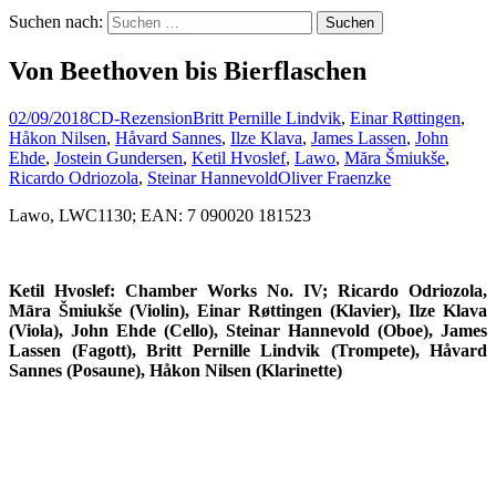
Suchen nach:
Von Beethoven bis Bierflaschen
02/09/2018
CD-Rezension
Britt Pernille Lindvik
,
Einar Røttingen
,
Håkon Nilsen
,
Håvard Sannes
,
Ilze Klava
,
James Lassen
,
John
Ehde
,
Jostein Gundersen
,
Ketil Hvoslef
,
Lawo
,
Măra Šmiukše
,
Ricardo Odriozola
,
Steinar Hannevold
Oliver Fraenzke
Lawo, LWC1130; EAN: 7 090020 181523
Ketil Hvoslef: Chamber Works No. IV; Ricardo Odriozola,
M
āra Šmiukše (Violin), Einar R
øttingen (Klavier),
Ilze Klava
(Viola), John Ehde (Cello), Steinar Hannevold (Oboe), James
Lassen (Fagott), Britt Pernille Lindvik (Trompete), H
åvard
Sannes (Posaune), H
åkon Nilsen (Klarinette)