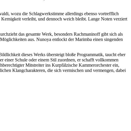
ldi, wozu die Schlagwerkstimme allerdings ebenso vortrefflich
 Kernigkeit verleiht, und dennoch weich bleibt. Lange Noten verziert
durchzieht das gesamte Werk, besonders Rachmaninoff gibt sich als
en Möglichkeiten aus. Nunoya entlockt der Marimba einen singenden
ldlichkeit dieses Werks übersteigt bloße Programmatik, taucht eher
er einer Schule oder einem Stil zuordnen, er schafft vollkommen
chberechtigter Mitstreiter ins Kurpfälzische Kammerorchester ein,
edlichen Klangcharakteren, die sich vermischen und vermengen, dabei