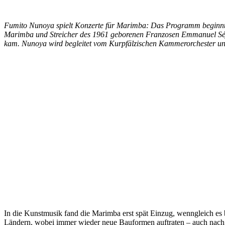
Fumito Nunoya spielt Konzerte für Marimba: Das Programm beginnt m
Marimba und Streicher des 1961 geborenen Franzosen Emmanuel Séj
kam. Nunoya wird begleitet vom Kurpfälzischen Kammerorchester unt
In die Kunstmusik fand die Marimba erst spät Einzug, wenngleich es 
Ländern, wobei immer wieder neue Bauformen auftraten – auch nach Ja