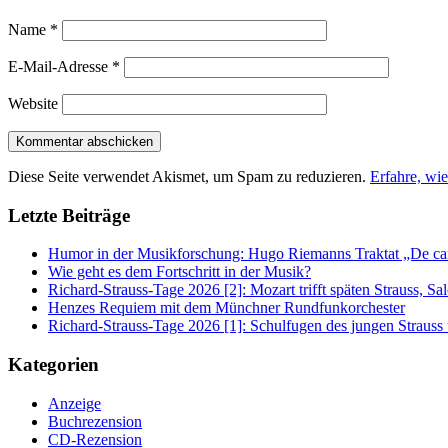
Name
*
E-Mail-Adresse
*
Website
Diese Seite verwendet Akismet, um Spam zu reduzieren.
Erfahre, wi
Letzte Beiträge
Humor in der Musikforschung: Hugo Riemanns Traktat „De cant
Wie geht es dem Fortschritt in der Musik?
Richard-Strauss-Tage 2026 [2]: Mozart trifft späten Strauss, 
Henzes Requiem mit dem Münchner Rundfunkorchester
Richard-Strauss-Tage 2026 [1]: Schulfugen des jungen Straus
Kategorien
Anzeige
Buchrezension
CD-Rezension