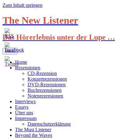
Zum Inhalt springen
The New Listener
Das Hörerlebnis unter der Lupe …
Menü
Home
Rezensionen
CD-Rezension
Konzertrezensionen
DVD-Rezensionen
Buchrezensionen
Notenrezensionen
Interviews
Essays
Über uns
Impressum
Datenschutzerklärung
The Must Listener
Beyond the Waves