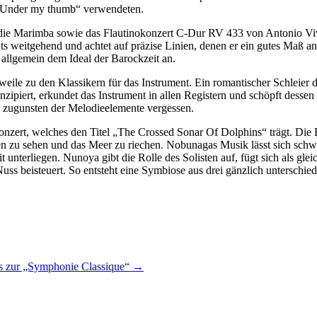
 „Under my thumb“ verwendeten.
die Marimba sowie das Flautinokonzert C-Dur RV 433 von Antonio Viva
s weitgehend und achtet auf präzise Linien, denen er ein gutes Maß an
 allgemein dem Ideal der Barockzeit an.
eile zu den Klassikern für das Instrument. Ein romantischer Schleier 
onzipiert, erkundet das Instrument in allen Registern und schöpft dess
ts zugunsten der Melodieelemente vergessen.
ert, welches den Titel „The Crossed Sonar Of Dolphins“ trägt. Die Bi
len zu sehen und das Meer zu riechen. Nobunagas Musik lässt sich schw
 unterliegen. Nunoya gibt die Rolle des Solisten auf, fügt sich als glei
uss beisteuert. So entsteht eine Symbiose aus drei gänzlich unterschi
 zur „Symphonie Classique“
→