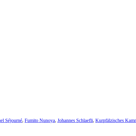
l Séjourné
,
Fumito Nunoya
,
Johannes Schlaefli
,
Kurpfälzisches Kamm