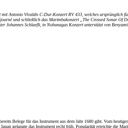
it Antonio Vivaldis C-Dur-Konzert RV 433, welches ursprünglich für
ourné und schließlich das Marimbakonzert „The Crossed Sonar Of Do
er Johannes Schlaefli, in Nobunagas Konzert unterstützt von Benyami
bereits Belege für das Instrument aus dem Jahr 1680 gibt. Vom heutige
pan gelangte das Instrument recht früh. Popularität erreichte die Mar