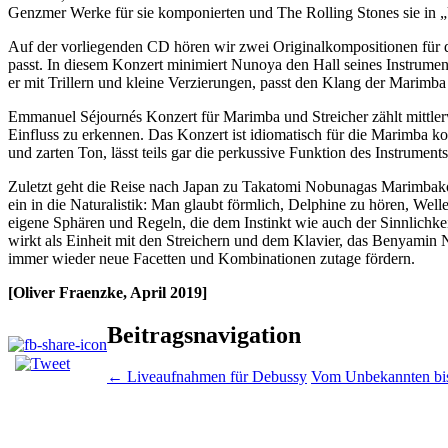
Genzmer Werke für sie komponierten und The Rolling Stones sie in
Auf der vorliegenden CD hören wir zwei Originalkompositionen für 
passt. In diesem Konzert minimiert Nunoya den Hall seines Instrument
er mit Trillern und kleine Verzierungen, passt den Klang der Marimba
Emmanuel Séjournés Konzert für Marimba und Streicher zählt mittlerw
Einfluss zu erkennen. Das Konzert ist idiomatisch für die Marimba k
und zarten Ton, lässt teils gar die perkussive Funktion des Instrumen
Zuletzt geht die Reise nach Japan zu Takatomi Nobunagas Marimbakonz
ein in die Naturalistik: Man glaubt förmlich, Delphine zu hören, Wel
eigene Sphären und Regeln, die dem Instinkt wie auch der Sinnlichkeit
wirkt als Einheit mit den Streichern und dem Klavier, das Benyamin N
immer wieder neue Facetten und Kombinationen zutage fördern.
[Oliver Fraenzke, April 2019]
Beitragsnavigation
←
Liveaufnahmen für Debussy
Vom Unbekannten bis