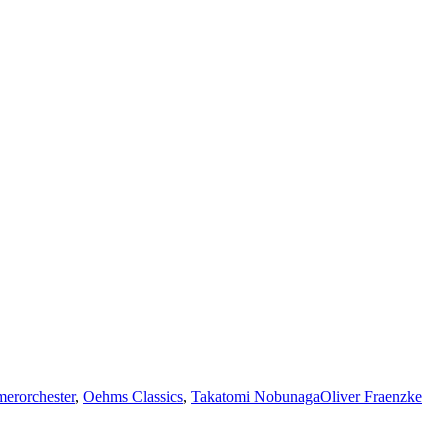
erorchester
,
Oehms Classics
,
Takatomi Nobunaga
Oliver Fraenzke