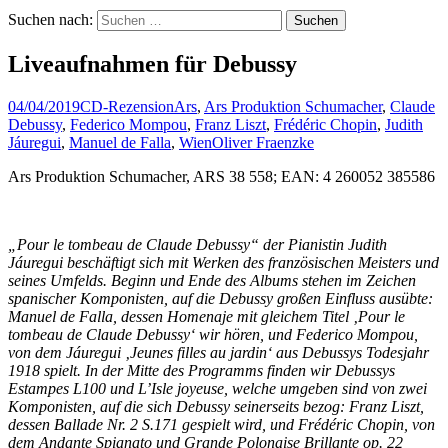
Suchen nach:
Liveaufnahmen für Debussy
04/04/2019
CD-Rezension
Ars
,
Ars Produktion Schumacher
,
Claude
Debussy
,
Federico Mompou
,
Franz Liszt
,
Frédéric Chopin
,
Judith
Jáuregui
,
Manuel de Falla
,
Wien
Oliver Fraenzke
Ars Produktion Schumacher, ARS 38 558; EAN: 4 260052 385586
„Pour le tombeau de Claude Debussy“ der Pianistin Judith
Jáuregui beschäftigt sich mit Werken des französischen Meisters und
seines Umfelds. Beginn und Ende des Albums stehen im Zeichen
spanischer Komponisten, auf die Debussy großen Einfluss ausübte:
Manuel de Falla, dessen Homenaje mit gleichem Titel ‚Pour le
tombeau de Claude Debussy‘ wir hören, und Federico Mompou,
von dem Jáuregui ‚Jeunes filles au jardin‘ aus Debussys Todesjahr
1918 spielt. In der Mitte des Programms finden wir Debussys
Estampes L100 und L’Isle joyeuse, welche umgeben sind von zwei
Komponisten, auf die sich Debussy seinerseits bezog: Franz Liszt,
dessen Ballade Nr. 2 S.171 gespielt wird, und Frédéric Chopin, von
dem Andante Spianato und Grande Polonaise Brillante op. 22