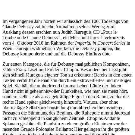
Im vergangenen Jahr hörten wir anlässlich des 100. Todestags von
Claude Debussy zahlreiche Aufnahmen seines Werks; zum
Ausklang dessen erschien nun Judith Jáureguis CD „Pour le
Tombeau de Claude Debussy“, ein Mitschnitt ihres Livekonzerts
vom 4. Oktober 2018 im Rahmen der
Imperial in Concert Series
in
Wien. Jáuregui widmet sich Werken, die Debussy prägten, die
Debussy komponierte und auf die Debussy Einfluss übte.
Zur ersten Kategorie, die für Debussy maßgeblichen Komponisten,
zählen Franz Liszt und Frédéric Chopin. Besonders bei Liszt gibt
sich schnell Jáureguis eigener Ton zu erkennen: Bereits in den ersten
Takten verblüfft die Pianistin durch ein extrovertiertes und markiges
Spiel. Sie hält die umherirrend chromatischen Läufe der linken
Hand nicht in geheimnisvoller Dunkelheit, wie man sie meist hört,
sondern stellt sie als aussagekräftige Figur in den Raum, zu der die
rechte Hand später gleichwertig hinzutritt. Virtuos, aber ohne
übermäßige Selbstzurschaustellung durchbrechen die rasanteren
Passagen die Stimmung des Beginns, die Ruhepole nimmt Jáuregui
nicht zu schleppend in sanglichem Zeitmaß. Chopins Andante
Spianato gestaltet die Pianistin zu einem großen Einatmen vor der
rasenden Grande Polonaise Brillante: Hier gelingen ihr die größten
Kontraste zwischen absoluter Introversion und übermächtig