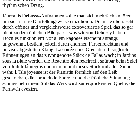
rhythmischen Drang.
Jáureguis Debussy-Aufnahmen sollte man sich mehrfach anhören,
um sich in ihre Darstellungsweise einzuhören. Denn sie überrascht
durch offenes und vergleichsweise extrovertiertes Spiel, das so gar
nicht zu dem üblichen Bild passt, was wir von Debussy haben.
Doch es funktioniert! Vor allem Pagodes erscheint anfangs
ungewohnt, besticht jedoch durch enormen Farbenreichtum und
präzise abgestuften Klang. La soirée dans Grenade ruft sogleich
Erinnerungen an das zuvor gehörte Stück de Fallas wach; in Jardins
sous la pluie werden die Regentropfen regelrecht spürbar beim Spiel
von Judith Jáureguis und man nimmt dieses Stück mit allen Sinnen
wahr. L’Isle joyeuse ist der Pianistin förmlich auf den Leib
geschrieben, die sprudelnde Energie und die fröhliche Stimmung
schmeicheln ihrem Stil das Werk wird zur erquickenden Quelle, die
Fernweh evoziert.