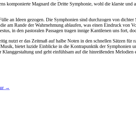
komponierte Magnard die Dritte Symphonie, wohl die klarste und am le
Fülle an Ideen gezogen. Die Symphonien sind durchzogen von dichte
die am Rande der Wahrnehmung ablaufen, was einen Eindruck von Vol
tus, in den pastoralen Passagen tragen innige Kantilenen uns fort, doc
tig nutzt er das Zeitmaß auf halbe Noten in den schnellen Sätzen für
der Musik, bietet luzide Einblicke in die Kontrapunktik der Symphonien
r Klanggestaltung und geht einfühlsam auf die hinreißenden Melodien e
our
→