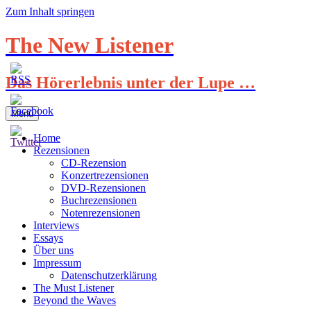
Zum Inhalt springen
The New Listener
Das Hörerlebnis unter der Lupe …
Menü
Home
Rezensionen
CD-Rezension
Konzertrezensionen
DVD-Rezensionen
Buchrezensionen
Notenrezensionen
Interviews
Essays
Über uns
Impressum
Datenschutzerklärung
The Must Listener
Beyond the Waves