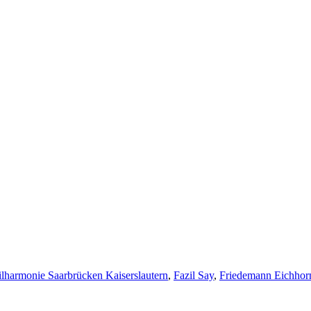
lharmonie Saarbrücken Kaiserslautern
,
Fazil Say
,
Friedemann Eichhor