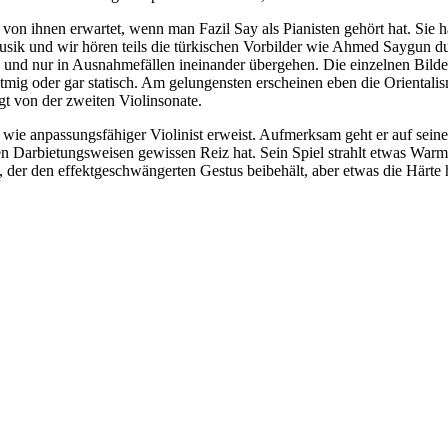
on ihnen erwartet, wenn man Fazil Say als Pianisten gehört hat. Sie 
usik und wir hören teils die türkischen Vorbilder wie Ahmed Saygun du
 und nur in Ausnahmefällen ineinander übergehen. Die einzelnen Bilde
mig oder gar statisch. Am gelungensten erscheinen eben die Orientalis
lgt von der zweiten Violinsonate.
r wie anpassungsfähiger Violinist erweist. Aufmerksam geht er auf sei
n Darbietungsweisen gewissen Reiz hat. Sein Spiel strahlt etwas Warm
h, der den effektgeschwängerten Gestus beibehält, aber etwas die Härt