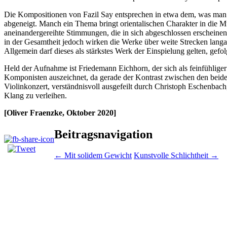
Die Kompositionen von Fazil Say entsprechen in etwa dem, was man v
abgeneigt. Manch ein Thema bringt orientalischen Charakter in die M
aneinandergereihte Stimmungen, die in sich abgeschlossen erscheinen
in der Gesamtheit jedoch wirken die Werke über weite Strecken langat
Allgemein darf dieses als stärkstes Werk der Einspielung gelten, gefo
Held der Aufnahme ist Friedemann Eichhorn, der sich als feinfühlige
Komponisten auszeichnet, da gerade der Kontrast zwischen den beide
Violinkonzert, verständnisvoll ausgefeilt durch Christoph Eschenbac
Klang zu verleihen.
[Oliver Fraenzke, Oktober 2020]
Beitragsnavigation
←
Mit solidem Gewicht
Kunstvolle Schlichtheit
→