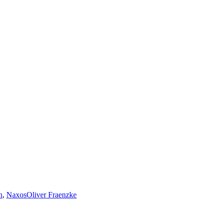
n
,
Naxos
Oliver Fraenzke