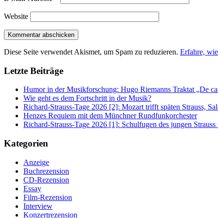
Website
Diese Seite verwendet Akismet, um Spam zu reduzieren.
Erfahre, wi
Letzte Beiträge
Humor in der Musikforschung: Hugo Riemanns Traktat „De cant
Wie geht es dem Fortschritt in der Musik?
Richard-Strauss-Tage 2026 [2]: Mozart trifft späten Strauss, 
Henzes Requiem mit dem Münchner Rundfunkorchester
Richard-Strauss-Tage 2026 [1]: Schulfugen des jungen Straus
Kategorien
Anzeige
Buchrezension
CD-Rezension
Essay
Film-Rezension
Interview
Konzertrezension